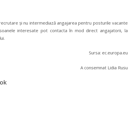
recrutare și nu intermediază angajarea pentru posturile vacante
rsoanele interesate pot contacta în mod direct angajatorii, la
ui.
Sursa: ec.europa.eu
A consemnat Lidia Rusu
ook