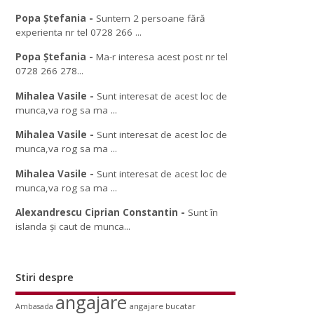
Popa Ștefania
-
Suntem 2 persoane fără
experienta nr tel 0728 266 ...
Popa Ștefania
-
Ma-r interesa acest post nr tel
0728 266 278...
Mihalea Vasile
-
Sunt interesat de acest loc de
munca,va rog sa ma ...
Mihalea Vasile
-
Sunt interesat de acest loc de
munca,va rog sa ma ...
Mihalea Vasile
-
Sunt interesat de acest loc de
munca,va rog sa ma ...
Alexandrescu Ciprian Constantin
-
Sunt în
islanda și caut de munca...
Stiri despre
angajare
angajare bucatar
Ambasada