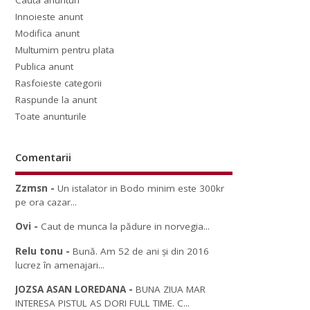
Cauta anunturi
Innoieste anunt
Modifica anunt
Multumim pentru plata
Publica anunt
Rasfoieste categorii
Raspunde la anunt
Toate anunturile
Comentarii
Zzmsn
-
Un istalator in Bodo minim este 300kr
pe ora cazar...
Ovi
-
Caut de munca la pădure in norvegia...
Relu tonu
-
Bună. Am 52 de ani și din 2016
lucrez în amenajari...
JOZSA ASAN LOREDANA
-
BUNA ZIUA MAR
INTERESA PISTUL AS DORI FULL TIME. C...