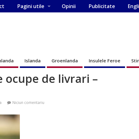
ct
Pagini utile
Opinii
Publicitate
Engl
nlanda
Islanda
Groenlanda
Insulele Feroe
Sti
 ocupe de livrari –
a
Niciun comentariu