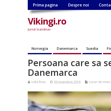
Prima pagina
Despre noi
Conta
Vikingi.ro
Jurnal Scandinav
Norvegia
Danemarca
Suedia
Fi
Persoana care sa se
Danemarca
Lidia Rusu
30 noiembrie 2016
Locuri de munc