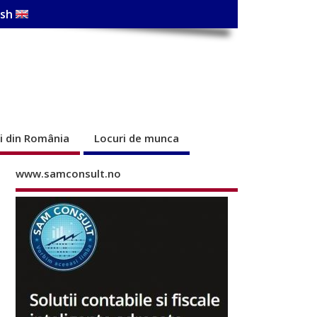
ish
ri din România
Locuri de munca
www.samconsult.no