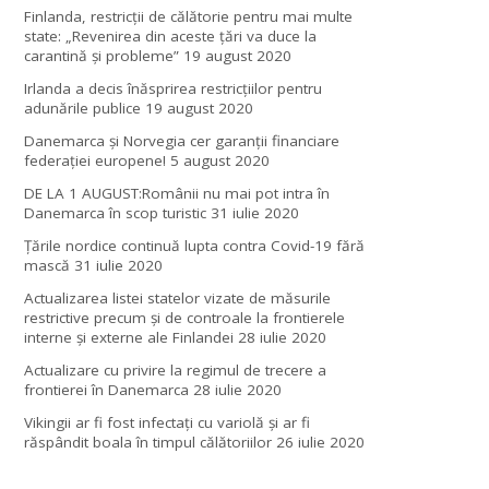
Finlanda, restricţii de călătorie pentru mai multe
state: „Revenirea din aceste ţări va duce la
carantină şi probleme”
19 august 2020
Irlanda a decis înăsprirea restricțiilor pentru
adunările publice
19 august 2020
Danemarca și Norvegia cer garanții financiare
federației europene!
5 august 2020
DE LA 1 AUGUST:Românii nu mai pot intra în
Danemarca în scop turistic
31 iulie 2020
Țările nordice continuă lupta contra Covid-19 fără
mască
31 iulie 2020
Actualizarea listei statelor vizate de măsurile
restrictive precum și de controale la frontierele
interne și externe ale Finlandei
28 iulie 2020
Actualizare cu privire la regimul de trecere a
frontierei în Danemarca
28 iulie 2020
Vikingii ar fi fost infectaţi cu variolă şi ar fi
răspândit boala în timpul călătoriilor
26 iulie 2020