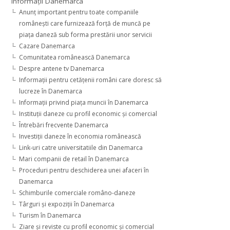
Informaţii Danemarca
Anunţ important pentru toate companiile
româneşti care furnizează forţă de muncă pe
piaţa daneză sub forma prestării unor servicii
Cazare Danemarca
Comunitatea românească Danemarca
Despre antene tv Danemarca
Informaţii pentru cetăţenii români care doresc să
lucreze în Danemarca
Informaţii privind piaţa muncii în Danemarca
Instituţii daneze cu profil economic şi comercial
Întrebări frecvente Danemarca
Investiţii daneze în economia românească
Link-uri catre universitatiile din Danemarca
Mari companii de retail în Danemarca
Proceduri pentru deschiderea unei afaceri în
Danemarca
Schimburile comerciale româno-daneze
Târguri şi expoziţii în Danemarca
Turism în Danemarca
Ziare şi reviste cu profil economic şi comercial