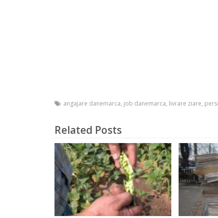
angajare danemarca
,
job danemarca
,
livrare ziare
,
pers
Related Posts