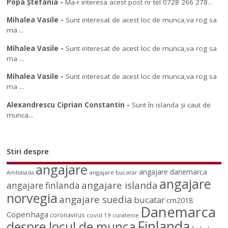
Popa Ștefania
-
Ma-r interesa acest post nr tel 0728 266 278...
Mihalea Vasile
-
Sunt interesat de acest loc de munca,va rog sa
ma ...
Mihalea Vasile
-
Sunt interesat de acest loc de munca,va rog sa
ma ...
Mihalea Vasile
-
Sunt interesat de acest loc de munca,va rog sa
ma ...
Alexandrescu Ciprian Constantin
-
Sunt în islanda și caut de
munca...
Stiri despre
angajare
angajare danemarca
angajare bucatar
Ambasada
angajare
angajare islanda
angajare finlanda
norvegia
angajare suedia
bucatar
cm2018
Danemarca
Copenhaga
coronavirus
covid 19
curatenie
Finlanda
despre locul de munca