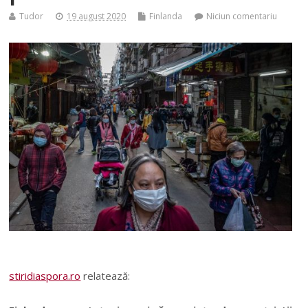
Tudor
19 august 2020
Finlanda
Niciun comentariu
stiridiaspora.ro
relatează: