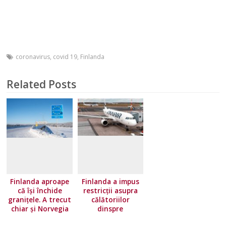
coronavirus
,
covid 19
,
Finlanda
Related Posts
Finlanda aproape
Finlanda a impus
că își închide
restricţii asupra
granițele. A trecut
călătoriilor
chiar și Norvegia
dinspre
pe lista roșie
majoritatea ţărilor