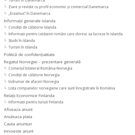
Turism în Danemarca
Ziare şi reviste cu profil economic şi comercial Danemarca
„Erasmus” în Danemarca
Informaţii generale Islanda
Condiţii de călătorie Islanda
Informaţii pentru cetăţenii români care doresc sa lucreze în Islanda
Studii în Islanda
Turism în Islanda
Politică de confidențialitate
Regatul Norvegiei – prezentare generală
Comerţul bilateral România-Norvegia
Condiții de călătorie Norvegia
Indrumar de afaceri Norvegia
Lista companiilor norvegiene care sunt înregistrate în România
Relaţii Economice Finlanda
Informaţii pentru turişti Finlanda
Afiseaza anunt
Anuleaza plata
Cauta anunturi
Innoieste anunt