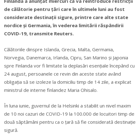
Finlanda a anunţat miercuri că va reintroduce restricţii
de călătorie pentru ţări care în ultimele luni au fost
considerate destinaţii sigure, printre care alte state
nordice şi Germania, în vederea limitării răspândirii
COVID-19, transmite Reuters.
Călătoriile dinspre Islanda, Grecia, Malta, Germania,
Norvegia, Danemarca, Irlanda, Cipru, San Marino şi Japonia
spre Finlanda vor fi limitate la deplasări esenţiale începând cu
24 august, persoanele ce revin din aceste state având
obligaţia să se izoleze la domiciliu timp de 14 zile, a explicat
ministrul de interne finlandez Maria Ohisalo.
În luna iunie, guvernul de la Helsinki a stabilit un nivel maxim
de 10 noi cazuri de COVID-19 la 100.000 de locuitori timp de
două săptămâni pentru ca o ţară să fie considerată destinaţie
sigură.