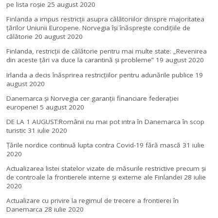
pe lista roșie
25 august 2020
Finlanda a impus restricţii asupra călătoriilor dinspre majoritatea
ţărilor Uniunii Europene. Norvegia își înăsprește condițiile de
călătorie
20 august 2020
Finlanda, restricţii de călătorie pentru mai multe state: „Revenirea
din aceste ţări va duce la carantină şi probleme”
19 august 2020
Irlanda a decis înăsprirea restricțiilor pentru adunările publice
19
august 2020
Danemarca și Norvegia cer garanții financiare federației
europene!
5 august 2020
DE LA 1 AUGUST:Românii nu mai pot intra în Danemarca în scop
turistic
31 iulie 2020
Țările nordice continuă lupta contra Covid-19 fără mască
31 iulie
2020
Actualizarea listei statelor vizate de măsurile restrictive precum și
de controale la frontierele interne și externe ale Finlandei
28 iulie
2020
Actualizare cu privire la regimul de trecere a frontierei în
Danemarca
28 iulie 2020