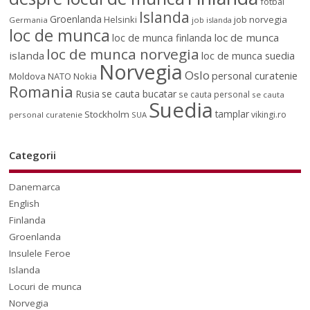
fotbal
Islanda
Groenlanda
job norvegia
Helsinki
Germania
job islanda
loc de munca
loc de munca
loc de munca finlanda
loc de munca norvegia
islanda
loc de munca suedia
Norvegia
Oslo
personal curatenie
Moldova
NATO
Nokia
Romania
Rusia
se cauta bucatar
se cauta personal
se cauta
Suedia
tamplar
Stockholm
vikingi.ro
personal curatenie
SUA
Categorii
Danemarca
English
Finlanda
Groenlanda
Insulele Feroe
Islanda
Locuri de munca
Norvegia