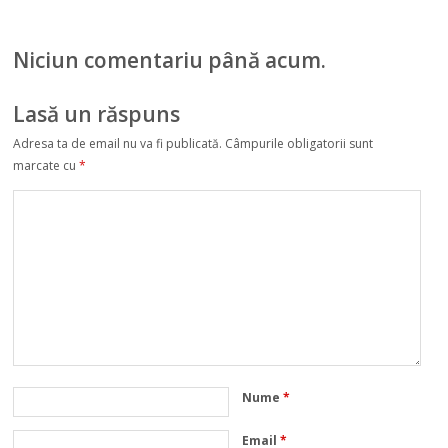
Uniunii Europene.
Norvegia își
înăsprește
Niciun comentariu până acum.
condițiile de
călătorie
Lasă un răspuns
Adresa ta de email nu va fi publicată.
Câmpurile obligatorii sunt
marcate cu
*
Nume
*
Email
*