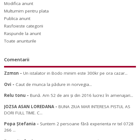
Modifica anunt
Multumim pentru plata
Publica anunt
Rasfoieste categorii
Raspunde la anunt
Toate anunturile
Comentarii
Zzmsn
-
Un istalator in Bodo minim este 300kr pe ora cazar...
Ovi
-
Caut de munca la pădure in norvegia...
Relu tonu
-
Bună. Am 52 de ani și din 2016 lucrez în amenajari...
JOZSA ASAN LOREDANA
-
BUNA ZIUA MAR INTERESA PISTUL AS
DORI FULL TIME. C...
Popa Ștefania
-
Suntem 2 persoane fără experienta nr tel 0728
266 ...