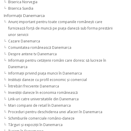
Biserica Norvegia
Biserica Suedia
Informaţii Danemarca
Anunţ important pentru toate companiile româneşti care
furnizează forţă de muncă pe piaţa daneză sub forma prestării
unor servicii
Cazare Danemarca
Comunitatea românească Danemarca
Despre antene tv Danemarca
Informaţii pentru cetăţenii români care doresc să lucreze în
Danemarca
Informaţii privind piaţa muncii în Danemarca
Instituţii daneze cu profil economic şi comercial
Întrebări frecvente Danemarca
Investiţii daneze în economia românească
Link-uri catre universitatiile din Danemarca
Mari companii de retail în Danemarca
Proceduri pentru deschiderea unei afaceri în Danemarca
Schimburile comerciale româno-daneze
Târguri şi expoziţii în Danemarca