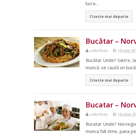
lucra…
Citeste mai departe
Bucătar – Nor
Lidia Rusu
19 iulie 2
Bucătar Unde? Sætre, la
muncă: se caută un bucăt
Citeste mai departe
Bucatar – Nor
Lidia Rusu
18 iunie 2
Bucatar Unde? Norvegia 
munca full-time, pana pe