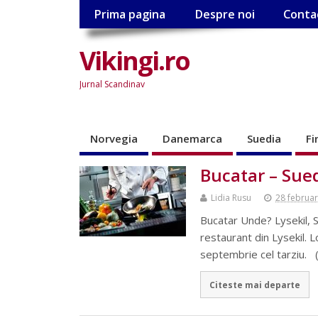
Prima pagina
Despre noi
Conta
Vikingi.ro
Jurnal Scandinav
Norvegia
Danemarca
Suedia
Fi
Bucatar – Sue
Lidia Rusu
28 februar
Bucatar Unde? Lysekil, 
restaurant din Lysekil. 
septembrie cel tarziu. 
Citeste mai departe