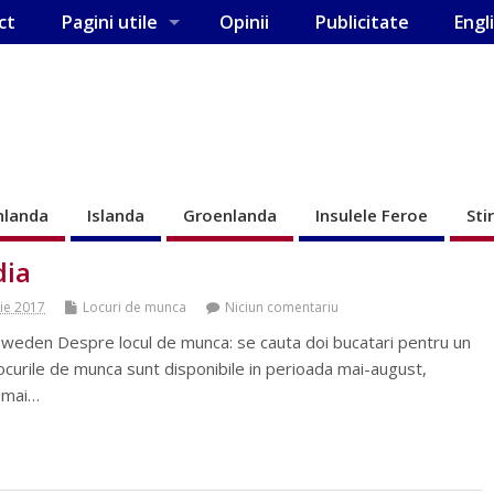
ct
Pagini utile
Opinii
Publicitate
Engl
nlanda
Islanda
Groenlanda
Insulele Feroe
Sti
dia
ie 2017
Locuri de munca
Niciun comentariu
Sweden Despre locul de munca: se cauta doi bucatari pentru un
Locurile de munca sunt disponibile in perioada mai-august,
(mai…