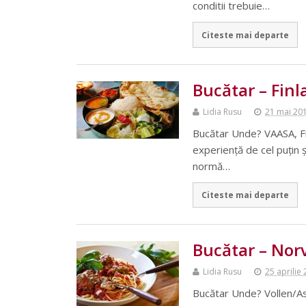
conditii trebuie…
Citeste mai departe
Bucătar – Fin
Lidia Rusu
21 mai 20
Bucătar Unde? VAASA, Fi
experiență de cel puțin 
normă…
Citeste mai departe
Bucătar – Nor
Lidia Rusu
25 aprilie
Bucătar Unde? Vollen/As