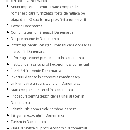
Informaţii Danemarca
Anunţ important pentru toate companiile
româneşti care furnizează forţă de muncă pe
piaţa daneză sub forma prestării unor servicii
Cazare Danemarca
Comunitatea românească Danemarca
Despre antene tv Danemarca
Informaţii pentru cetăţenii români care doresc să
lucreze în Danemarca
Informaţii privind piaţa muncii în Danemarca
Instituţii daneze cu profil economic şi comercial
Întrebări frecvente Danemarca
Investiţii daneze în economia românească
Link-uri catre universitatiile din Danemarca
Mari companii de retail în Danemarca
Proceduri pentru deschiderea unei afaceri în
Danemarca
Schimburile comerciale româno-daneze
Târguri şi expoziţii în Danemarca
Turism în Danemarca
Ziare şi reviste cu profil economic şi comercial