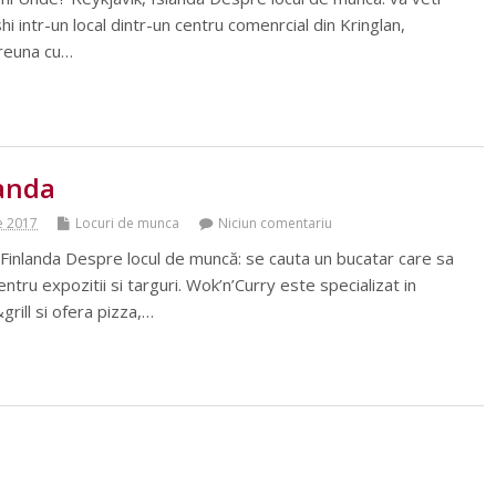
i intr-un local dintr-un centru comenrcial din Kringlan,
preuna cu…
landa
e 2017
Locuri de munca
Niciun comentariu
 Finlanda Despre locul de muncă: se cauta un bucatar care sa
ru expozitii si targuri. Wok’n’Curry este specializat in
rill si ofera pizza,…