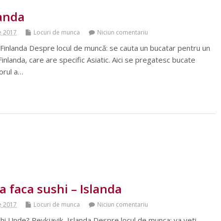
landa
e 2017
Locuri de munca
Niciun comentariu
 Finlanda Despre locul de muncă: se cauta un bucatar pentru un
Finlanda, care are specific Asiatic. Aici se pregatesc bucate
torul a…
a faca sushi – Islanda
e 2017
Locuri de munca
Niciun comentariu
hi Unde? Reykjavik, Islanda Despre locul de munca: va veti