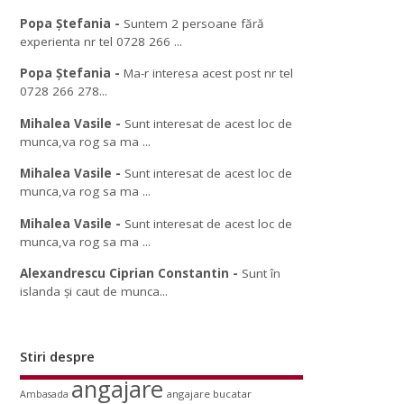
Popa Ștefania
-
Suntem 2 persoane fără
experienta nr tel 0728 266 ...
Popa Ștefania
-
Ma-r interesa acest post nr tel
0728 266 278...
Mihalea Vasile
-
Sunt interesat de acest loc de
munca,va rog sa ma ...
Mihalea Vasile
-
Sunt interesat de acest loc de
munca,va rog sa ma ...
Mihalea Vasile
-
Sunt interesat de acest loc de
munca,va rog sa ma ...
Alexandrescu Ciprian Constantin
-
Sunt în
islanda și caut de munca...
Stiri despre
angajare
angajare bucatar
Ambasada