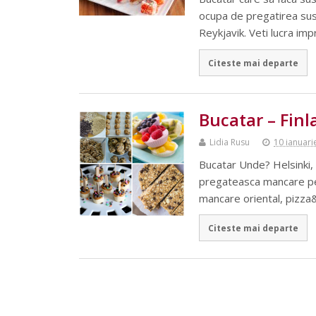
ocupa de pregatirea sush
Reykjavik. Veti lucra im
Citeste mai departe
Bucatar – Fin
Lidia Rusu
10 ianuari
Bucatar Unde? Helsinki,
pregateasca mancare pent
mancare oriental, pizza&g
Citeste mai departe