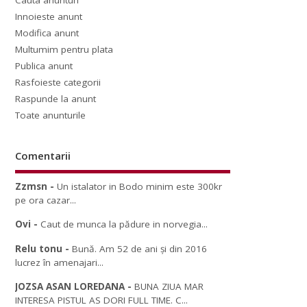
Cauta anunturi
Innoieste anunt
Modifica anunt
Multumim pentru plata
Publica anunt
Rasfoieste categorii
Raspunde la anunt
Toate anunturile
Comentarii
Zzmsn
-
Un istalator in Bodo minim este 300kr
pe ora cazar...
Ovi
-
Caut de munca la pădure in norvegia...
Relu tonu
-
Bună. Am 52 de ani și din 2016
lucrez în amenajari...
JOZSA ASAN LOREDANA
-
BUNA ZIUA MAR
INTERESA PISTUL AS DORI FULL TIME. C...