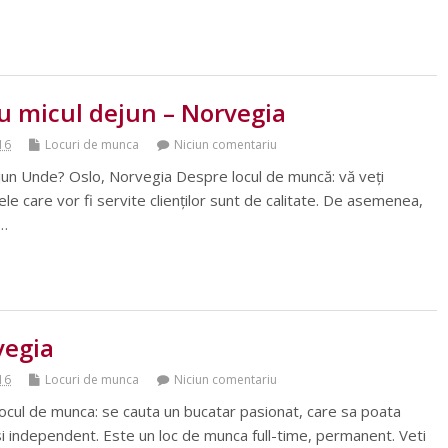
u micul dejun – Norvegia
016
Locuri de munca
Niciun comentariu
jun Unde? Oslo, Norvegia Despre locul de muncă: vă veți
le care vor fi servite clienților sunt de calitate. De asemenea,
l…
vegia
016
Locuri de munca
Niciun comentariu
cul de munca: se cauta un bucatar pasionat, care sa poata
t si independent. Este un loc de munca full-time, permanent. Veti