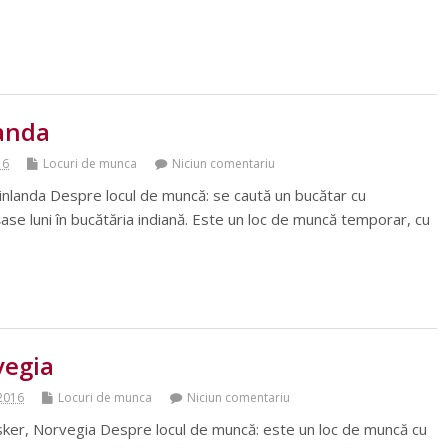
landa
16
Locuri de munca
Niciun comentariu
nlanda Despre locul de muncă: se caută un bucătar cu
șase luni în bucătăria indiană. Este un loc de muncă temporar, cu
vegia
 2016
Locuri de munca
Niciun comentariu
ker, Norvegia Despre locul de muncă: este un loc de muncă cu