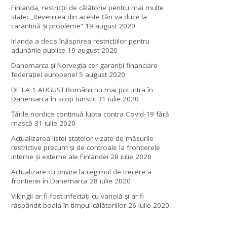
Finlanda, restricţii de călătorie pentru mai multe
state: „Revenirea din aceste ţări va duce la
carantină şi probleme”
19 august 2020
Irlanda a decis înăsprirea restricțiilor pentru
adunările publice
19 august 2020
Danemarca și Norvegia cer garanții financiare
federației europene!
5 august 2020
DE LA 1 AUGUST:Românii nu mai pot intra în
Danemarca în scop turistic
31 iulie 2020
Țările nordice continuă lupta contra Covid-19 fără
mască
31 iulie 2020
Actualizarea listei statelor vizate de măsurile
restrictive precum și de controale la frontierele
interne și externe ale Finlandei
28 iulie 2020
Actualizare cu privire la regimul de trecere a
frontierei în Danemarca
28 iulie 2020
Vikingii ar fi fost infectaţi cu variolă şi ar fi
răspândit boala în timpul călătoriilor
26 iulie 2020