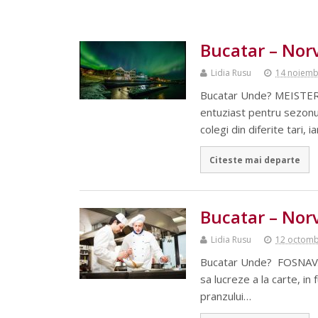
Bucatar – Nor
Lidia Rusu
14 noiemb
Bucatar Unde? MEISTERV
entuziast pentru sezonul
colegi din diferite tari, i
Citeste mai departe
Bucatar – Nor
Lidia Rusu
12 octomb
Bucatar Unde? FOSNAVÅG
sa lucreze a la carte, i
pranzului…