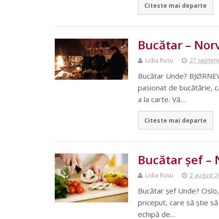
Citeste mai departe
Bucătar – Nor
Lidia Rusu
27 septem
Bucătar Unde? BJØRNEVA
pasionat de bucătărie, c
a la carte. Vă…
Citeste mai departe
Bucătar șef –
Lidia Rusu
2 august 
Bucătar șef Unde? Oslo,
priceput, care să știe s
echipă de…