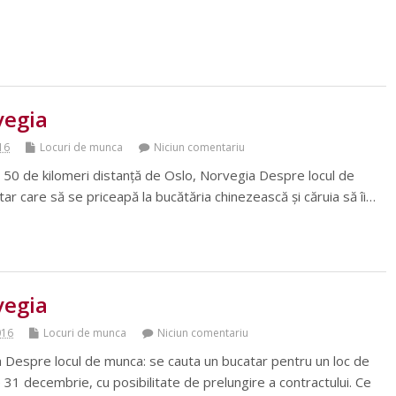
vegia
016
Locuri de munca
Niciun comentariu
 50 de kilomeri distanță de Oslo, Norvegia Despre locul de
ar care să se priceapă la bucătăria chinezească și căruia să îi…
vegia
016
Locuri de munca
Niciun comentariu
Despre locul de munca: se cauta un bucatar pentru un loc de
 31 decembrie, cu posibilitate de prelungire a contractului. Ce