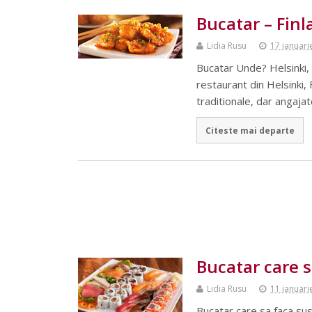
Bucatar – Fin
Lidia Rusu
17 ianuari
Bucatar Unde? Helsinki,
restaurant din Helsinki, 
traditionale, dar angaja
Citeste mai departe
Bucatar care s
Lidia Rusu
11 ianuari
Bucatar care sa faca sus