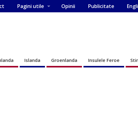
ct
Pagini utile
Opinii
Publicitate
Engl
nlanda
Islanda
Groenlanda
Insulele Feroe
Sti