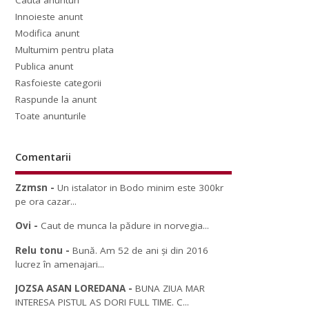
Cauta anunturi
Innoieste anunt
Modifica anunt
Multumim pentru plata
Publica anunt
Rasfoieste categorii
Raspunde la anunt
Toate anunturile
Comentarii
Zzmsn
-
Un istalator in Bodo minim este 300kr
pe ora cazar...
Ovi
-
Caut de munca la pădure in norvegia...
Relu tonu
-
Bună. Am 52 de ani și din 2016
lucrez în amenajari...
JOZSA ASAN LOREDANA
-
BUNA ZIUA MAR
INTERESA PISTUL AS DORI FULL TIME. C...