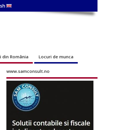
ish
ri din România
Locuri de munca
www.samconsult.no