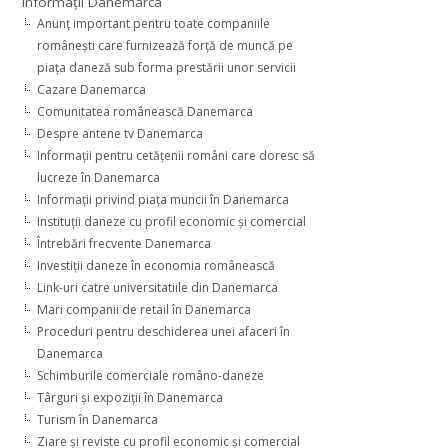
Informaţii Danemarca
Anunţ important pentru toate companiile
româneşti care furnizează forţă de muncă pe
piaţa daneză sub forma prestării unor servicii
Cazare Danemarca
Comunitatea românească Danemarca
Despre antene tv Danemarca
Informaţii pentru cetăţenii români care doresc să
lucreze în Danemarca
Informaţii privind piaţa muncii în Danemarca
Instituţii daneze cu profil economic şi comercial
Întrebări frecvente Danemarca
Investiţii daneze în economia românească
Link-uri catre universitatiile din Danemarca
Mari companii de retail în Danemarca
Proceduri pentru deschiderea unei afaceri în
Danemarca
Schimburile comerciale româno-daneze
Târguri şi expoziţii în Danemarca
Turism în Danemarca
Ziare şi reviste cu profil economic şi comercial