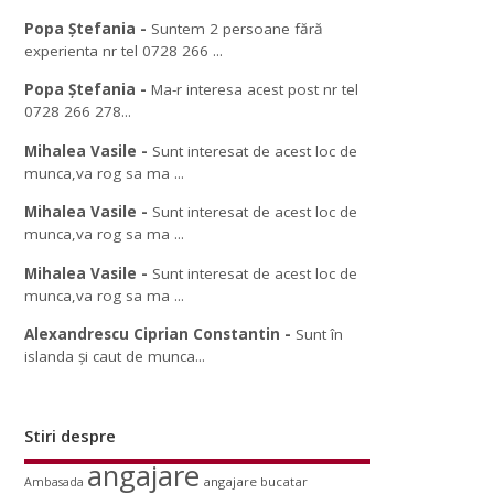
Popa Ștefania
-
Suntem 2 persoane fără
experienta nr tel 0728 266 ...
Popa Ștefania
-
Ma-r interesa acest post nr tel
0728 266 278...
Mihalea Vasile
-
Sunt interesat de acest loc de
munca,va rog sa ma ...
Mihalea Vasile
-
Sunt interesat de acest loc de
munca,va rog sa ma ...
Mihalea Vasile
-
Sunt interesat de acest loc de
munca,va rog sa ma ...
Alexandrescu Ciprian Constantin
-
Sunt în
islanda și caut de munca...
Stiri despre
angajare
angajare bucatar
Ambasada