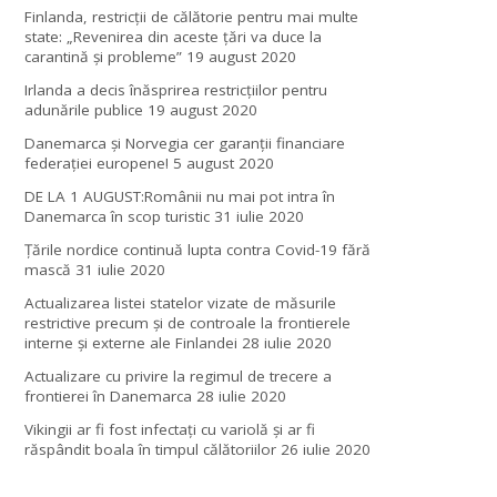
Finlanda, restricţii de călătorie pentru mai multe
state: „Revenirea din aceste ţări va duce la
carantină şi probleme”
19 august 2020
Irlanda a decis înăsprirea restricțiilor pentru
adunările publice
19 august 2020
Danemarca și Norvegia cer garanții financiare
federației europene!
5 august 2020
DE LA 1 AUGUST:Românii nu mai pot intra în
Danemarca în scop turistic
31 iulie 2020
Țările nordice continuă lupta contra Covid-19 fără
mască
31 iulie 2020
Actualizarea listei statelor vizate de măsurile
restrictive precum și de controale la frontierele
interne și externe ale Finlandei
28 iulie 2020
Actualizare cu privire la regimul de trecere a
frontierei în Danemarca
28 iulie 2020
Vikingii ar fi fost infectaţi cu variolă şi ar fi
răspândit boala în timpul călătoriilor
26 iulie 2020