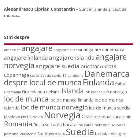
Alexandrescu Ciprian Constantin
-
Sunt în islanda și caut de
munca...
Stiri despre
angajare
angajare danemarca
angajare bucatar
Ambasada
angajare
angajare islanda
angajare finlanda
norvegia
angajare suedia
bucatar
cm2018
Danemarca
Copenhaga
coronavirus
covid 19
curatenie
Finlanda
despre locul de munca
fotbal
Islanda
Groenlanda
job norvegia
Helsinki
Germania
job islanda
loc de munca
loc de munca
loc de munca finlanda
loc de munca norvegia
islanda
loc de munca suedia
Norvegia
Oslo
personal curatenie
Moldova
NATO
Nokia
Romania
Rusia
se cauta bucatar
se cauta personal
se cauta
Suedia
tamplar
Stockholm
vikingi.ro
personal curatenie
SUA