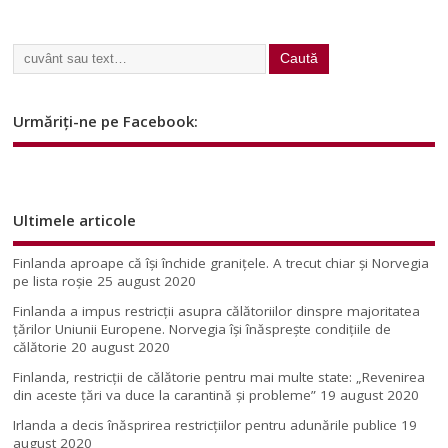
Urmăriți-ne pe Facebook:
Ultimele articole
Finlanda aproape că își închide granițele. A trecut chiar și Norvegia
pe lista roșie
25 august 2020
Finlanda a impus restricţii asupra călătoriilor dinspre majoritatea
ţărilor Uniunii Europene. Norvegia își înăsprește condițiile de
călătorie
20 august 2020
Finlanda, restricţii de călătorie pentru mai multe state: „Revenirea
din aceste ţări va duce la carantină şi probleme”
19 august 2020
Irlanda a decis înăsprirea restricțiilor pentru adunările publice
19
august 2020