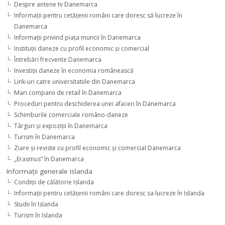
Despre antene tv Danemarca
Informaţii pentru cetăţenii români care doresc să lucreze în
Danemarca
Informaţii privind piaţa muncii în Danemarca
Instituţii daneze cu profil economic şi comercial
Întrebări frecvente Danemarca
Investiţii daneze în economia românească
Link-uri catre universitatiile din Danemarca
Mari companii de retail în Danemarca
Proceduri pentru deschiderea unei afaceri în Danemarca
Schimburile comerciale româno-daneze
Târguri şi expoziţii în Danemarca
Turism în Danemarca
Ziare şi reviste cu profil economic şi comercial Danemarca
„Erasmus” în Danemarca
Informaţii generale Islanda
Condiţii de călătorie Islanda
Informaţii pentru cetăţenii români care doresc sa lucreze în Islanda
Studii în Islanda
Turism în Islanda