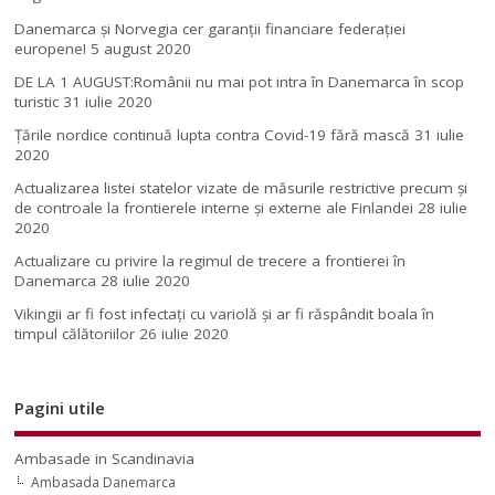
Danemarca și Norvegia cer garanții financiare federației
europene!
5 august 2020
DE LA 1 AUGUST:Românii nu mai pot intra în Danemarca în scop
turistic
31 iulie 2020
Țările nordice continuă lupta contra Covid-19 fără mască
31 iulie
2020
Actualizarea listei statelor vizate de măsurile restrictive precum și
de controale la frontierele interne și externe ale Finlandei
28 iulie
2020
Actualizare cu privire la regimul de trecere a frontierei în
Danemarca
28 iulie 2020
Vikingii ar fi fost infectaţi cu variolă şi ar fi răspândit boala în
timpul călătoriilor
26 iulie 2020
Pagini utile
Ambasade in Scandinavia
Ambasada Danemarca