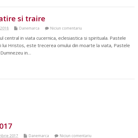
tire si traire
e 2018
Danemarca
Niciun comentariu
central in viata cucernica, eclesiastica si spirituala. Pastele
i lui Hristos, este trecerea omului din moarte la viata, Pastele
lui Dumnezeu in…
2017
mbrie 2017
Danemarca
Niciun comentariu