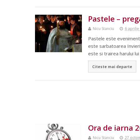
Pastele – prega
Nicu Stanciu
6 aprili
Pastele este evenimentul 
este sarbatoarea Invieri
este si trairea harului 
Citeste mai departe
Ora de iarna 
Nicu Stanciu
27 octo