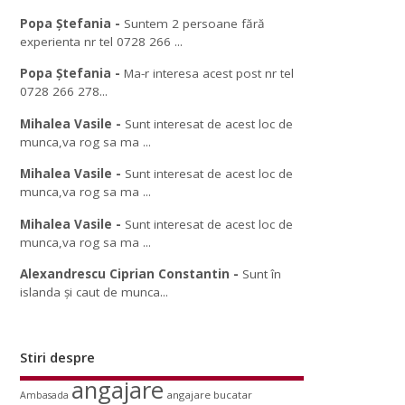
Popa Ștefania
-
Suntem 2 persoane fără
experienta nr tel 0728 266 ...
Popa Ștefania
-
Ma-r interesa acest post nr tel
0728 266 278...
Mihalea Vasile
-
Sunt interesat de acest loc de
munca,va rog sa ma ...
Mihalea Vasile
-
Sunt interesat de acest loc de
munca,va rog sa ma ...
Mihalea Vasile
-
Sunt interesat de acest loc de
munca,va rog sa ma ...
Alexandrescu Ciprian Constantin
-
Sunt în
islanda și caut de munca...
Stiri despre
angajare
angajare bucatar
Ambasada