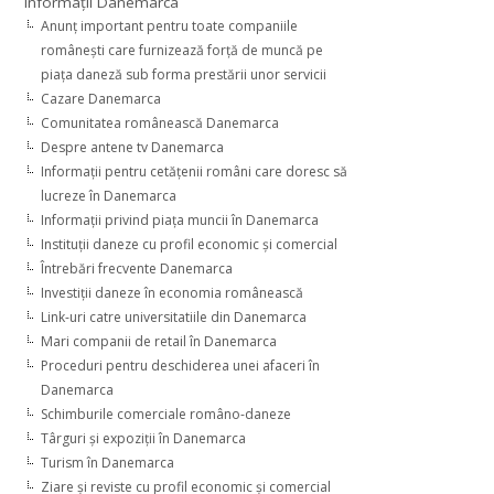
Informaţii Danemarca
Anunţ important pentru toate companiile
româneşti care furnizează forţă de muncă pe
piaţa daneză sub forma prestării unor servicii
Cazare Danemarca
Comunitatea românească Danemarca
Despre antene tv Danemarca
Informaţii pentru cetăţenii români care doresc să
lucreze în Danemarca
Informaţii privind piaţa muncii în Danemarca
Instituţii daneze cu profil economic şi comercial
Întrebări frecvente Danemarca
Investiţii daneze în economia românească
Link-uri catre universitatiile din Danemarca
Mari companii de retail în Danemarca
Proceduri pentru deschiderea unei afaceri în
Danemarca
Schimburile comerciale româno-daneze
Târguri şi expoziţii în Danemarca
Turism în Danemarca
Ziare şi reviste cu profil economic şi comercial