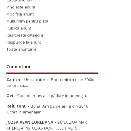
Cauta anunturi
Innoieste anunt
Modifica anunt
Multumim pentru plata
Publica anunt
Rasfoieste categorii
Raspunde la anunt
Toate anunturile
Comentarii
Zzmsn
-
Un istalator in Bodo minim este 300kr
pe ora cazar...
Ovi
-
Caut de munca la pădure in norvegia...
Relu tonu
-
Bună. Am 52 de ani și din 2016
lucrez în amenajari...
JOZSA ASAN LOREDANA
-
BUNA ZIUA MAR
INTERESA PISTUL AS DORI FULL TIME. C...