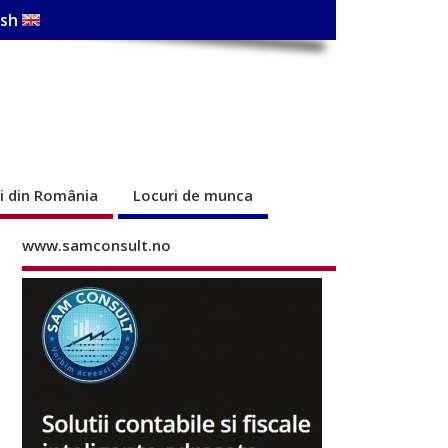
ish
ri din România
Locuri de munca
www.samconsult.no