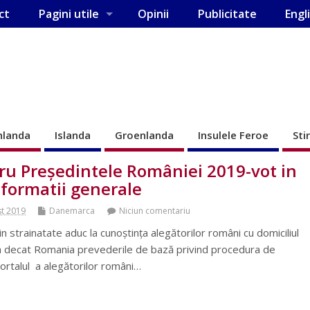
ct
Pagini utile
Opinii
Publicitate
Engl
nlanda
Islanda
Groenlanda
Insulele Feroe
Sti
tru Președintele României 2019-vot in
nformatii generale
st 2019
Danemarca
Niciun comentariu
strainatate aduc la cunoștința alegătorilor români cu domiciliul
ara decat Romania prevederile de bază privind procedura de
portalul a alegătorilor români…