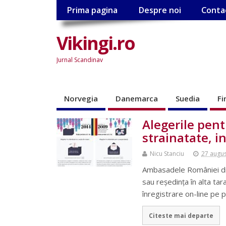
Prima pagina
Despre noi
Conta
Vikingi.ro
Jurnal Scandinav
Norvegia
Danemarca
Suedia
Fi
Alegerile pen
strainatate, i
Nicu Stanciu
27 augu
Ambasadele României din 
sau reședința în alta t
înregistrare on-line pe 
Citeste mai departe