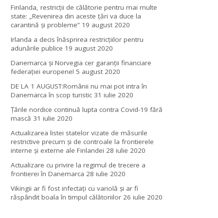
Finlanda, restricţii de călătorie pentru mai multe
state: „Revenirea din aceste ţări va duce la
carantină şi probleme”
19 august 2020
Irlanda a decis înăsprirea restricțiilor pentru
adunările publice
19 august 2020
Danemarca și Norvegia cer garanții financiare
federației europene!
5 august 2020
DE LA 1 AUGUST:Românii nu mai pot intra în
Danemarca în scop turistic
31 iulie 2020
Țările nordice continuă lupta contra Covid-19 fără
mască
31 iulie 2020
Actualizarea listei statelor vizate de măsurile
restrictive precum și de controale la frontierele
interne și externe ale Finlandei
28 iulie 2020
Actualizare cu privire la regimul de trecere a
frontierei în Danemarca
28 iulie 2020
Vikingii ar fi fost infectaţi cu variolă şi ar fi
răspândit boala în timpul călătoriilor
26 iulie 2020