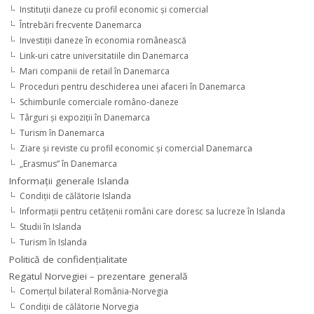
Instituţii daneze cu profil economic şi comercial
Întrebări frecvente Danemarca
Investiţii daneze în economia românească
Link-uri catre universitatiile din Danemarca
Mari companii de retail în Danemarca
Proceduri pentru deschiderea unei afaceri în Danemarca
Schimburile comerciale româno-daneze
Târguri şi expoziţii în Danemarca
Turism în Danemarca
Ziare şi reviste cu profil economic şi comercial Danemarca
„Erasmus” în Danemarca
Informaţii generale Islanda
Condiţii de călătorie Islanda
Informaţii pentru cetăţenii români care doresc sa lucreze în Islanda
Studii în Islanda
Turism în Islanda
Politică de confidențialitate
Regatul Norvegiei – prezentare generală
Comerţul bilateral România-Norvegia
Condiții de călătorie Norvegia