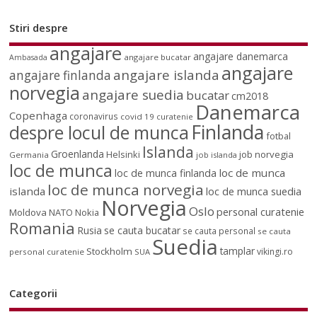
Stiri despre
angajare
angajare danemarca
angajare bucatar
Ambasada
angajare
angajare islanda
angajare finlanda
norvegia
angajare suedia
bucatar
cm2018
Danemarca
Copenhaga
coronavirus
covid 19
curatenie
Finlanda
despre locul de munca
fotbal
Islanda
Groenlanda
job norvegia
Helsinki
Germania
job islanda
loc de munca
loc de munca
loc de munca finlanda
loc de munca norvegia
islanda
loc de munca suedia
Norvegia
Oslo
personal curatenie
Moldova
NATO
Nokia
Romania
Rusia
se cauta bucatar
se cauta personal
se cauta
Suedia
tamplar
Stockholm
vikingi.ro
personal curatenie
SUA
Categorii