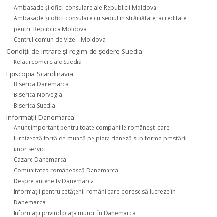
Ambasade şi oficii consulare ale Republicii Moldova
Ambasade şi oficii consulare cu sediul în străinătate, acreditate
pentru Republica Moldova
Centrul comun de Vize – Moldova
Condiţii de intrare şi regim de şedere Suedia
Relatii comerciale Suedia
Episcopia Scandinavia
Biserica Danemarca
Biserica Norvegia
Biserica Suedia
Informaţii Danemarca
Anunţ important pentru toate companiile româneşti care
furnizează forţă de muncă pe piaţa daneză sub forma prestării
unor servicii
Cazare Danemarca
Comunitatea românească Danemarca
Despre antene tv Danemarca
Informaţii pentru cetăţenii români care doresc să lucreze în
Danemarca
Informaţii privind piaţa muncii în Danemarca