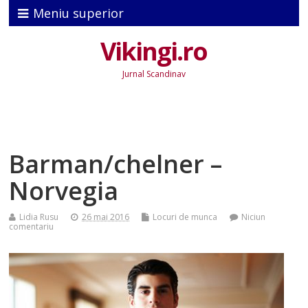
Meniu superior
Vikingi.ro
Jurnal Scandinav
Barman/chelner –
Norvegia
Lidia Rusu
26 mai 2016
Locuri de munca
Niciun
comentariu