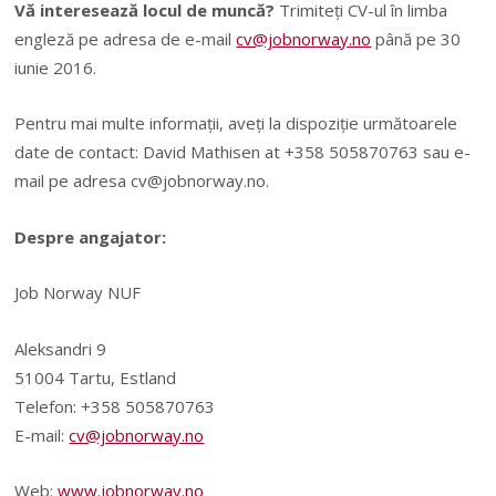
Vă interesează locul de muncă?
Trimiteți CV-ul în limba
engleză pe adresa de e-mail
cv@jobnorway.no
până pe 30
iunie 2016.
Pentru mai multe informații, aveți la dispoziție următoarele
date de contact: David Mathisen at +358 505870763 sau e-
mail pe adresa
cv@jobnorway.no
.
Despre angajator:
Job Norway NUF
Aleksandri 9
51004 Tartu, Estland
Telefon: +358 505870763
E-mail:
cv@jobnorway.no
Web:
www.jobnorway.no