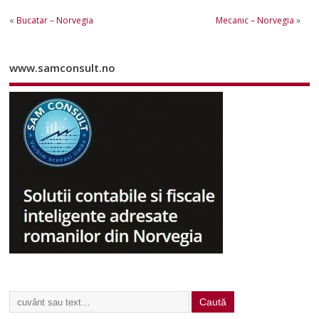
«
Bucatar – Norvegia
Mecanic – Norvegia
»
www.samconsult.no