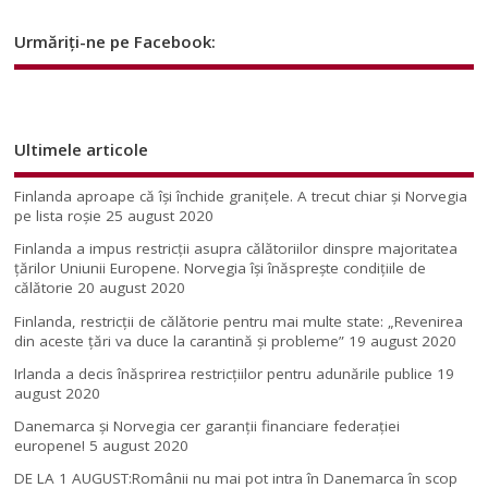
Urmăriți-ne pe Facebook:
Ultimele articole
Finlanda aproape că își închide granițele. A trecut chiar și Norvegia
pe lista roșie
25 august 2020
Finlanda a impus restricţii asupra călătoriilor dinspre majoritatea
ţărilor Uniunii Europene. Norvegia își înăsprește condițiile de
călătorie
20 august 2020
Finlanda, restricţii de călătorie pentru mai multe state: „Revenirea
din aceste ţări va duce la carantină şi probleme”
19 august 2020
Irlanda a decis înăsprirea restricțiilor pentru adunările publice
19
august 2020
Danemarca și Norvegia cer garanții financiare federației
europene!
5 august 2020
DE LA 1 AUGUST:Românii nu mai pot intra în Danemarca în scop