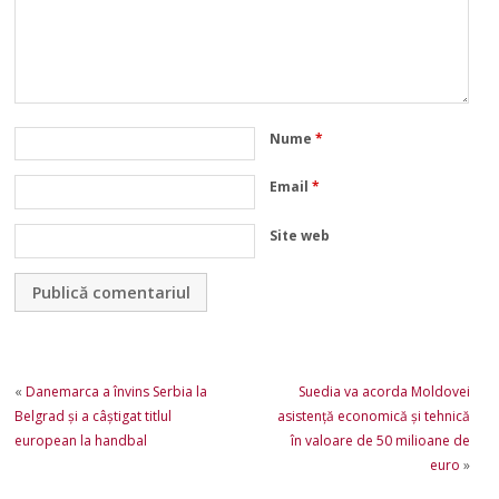
Nume
*
Email
*
Site web
«
Danemarca a învins Serbia la
Suedia va acorda Moldovei
Belgrad şi a câştigat titlul
asistenţă economică şi tehnică
european la handbal
în valoare de 50 milioane de
euro
»