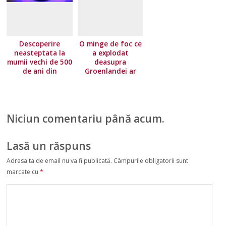
Descoperire
O minge de foc ce
neasteptata la
a explodat
mumii vechi de 500
deasupra
de ani din
Groenlandei ar
Groenlanda
putea ajuta la
studierea lumilor
extraterestre
Niciun comentariu până acum.
Lasă un răspuns
Adresa ta de email nu va fi publicată.
Câmpurile obligatorii sunt
marcate cu
*