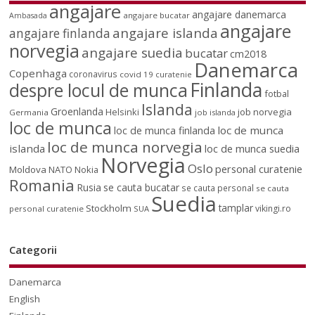
angajare
angajare danemarca
angajare bucatar
Ambasada
angajare
angajare islanda
angajare finlanda
norvegia
angajare suedia
bucatar
cm2018
Danemarca
Copenhaga
coronavirus
covid 19
curatenie
Finlanda
despre locul de munca
fotbal
Islanda
Groenlanda
job norvegia
Helsinki
Germania
job islanda
loc de munca
loc de munca
loc de munca finlanda
loc de munca norvegia
islanda
loc de munca suedia
Norvegia
Oslo
personal curatenie
Moldova
NATO
Nokia
Romania
Rusia
se cauta bucatar
se cauta personal
se cauta
Suedia
tamplar
Stockholm
vikingi.ro
personal curatenie
SUA
Categorii
Danemarca
English