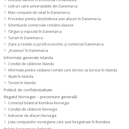
Link-uri catre universitatiile din Danemarca
Mari companii de retail în Danemarca
Proceduri pentru deschiderea unei afaceri în Danemarca
Schimburile comerciale româno-daneze
Târguri şi expoziţii în Danemarca
Turism în Danemarca
Ziare şi reviste cu profil economic şi comercial Danemarca
„Erasmus” în Danemarca
Informaţii generale Islanda
Condiţii de călătorie Islanda
Informaţii pentru cetăţenii români care doresc sa lucreze în Islanda
Studii în Islanda
Turism în Islanda
Politică de confidențialitate
Regatul Norvegiei – prezentare generală
Comerţul bilateral România-Norvegia
Condiții de călătorie Norvegia
Indrumar de afaceri Norvegia
Lista companiilor norvegiene care sunt înregistrate în România
Relaţii Economice Finlanda