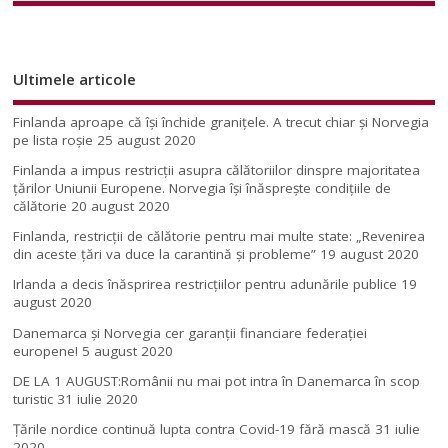
Ultimele articole
Finlanda aproape că își închide granițele. A trecut chiar și Norvegia
pe lista roșie
25 august 2020
Finlanda a impus restricţii asupra călătoriilor dinspre majoritatea
ţărilor Uniunii Europene. Norvegia își înăsprește condițiile de
călătorie
20 august 2020
Finlanda, restricţii de călătorie pentru mai multe state: „Revenirea
din aceste ţări va duce la carantină şi probleme”
19 august 2020
Irlanda a decis înăsprirea restricțiilor pentru adunările publice
19
august 2020
Danemarca și Norvegia cer garanții financiare federației
europene!
5 august 2020
DE LA 1 AUGUST:Românii nu mai pot intra în Danemarca în scop
turistic
31 iulie 2020
Țările nordice continuă lupta contra Covid-19 fără mască
31 iulie
2020