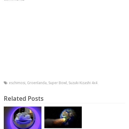
eschimosi
,
Groenlanda
,
Super Bowl
,
Suzuki Kizashi 4x4
Related Posts