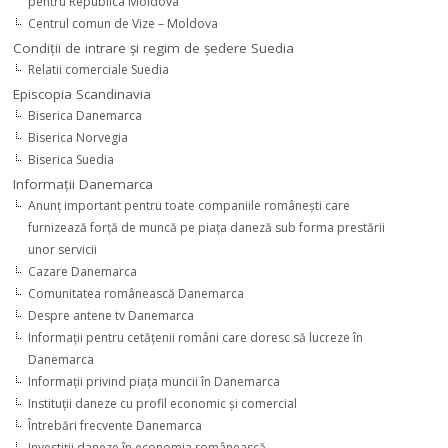
pentru Republica Moldova
Centrul comun de Vize – Moldova
Condiţii de intrare şi regim de şedere Suedia
Relatii comerciale Suedia
Episcopia Scandinavia
Biserica Danemarca
Biserica Norvegia
Biserica Suedia
Informaţii Danemarca
Anunţ important pentru toate companiile româneşti care
furnizează forţă de muncă pe piaţa daneză sub forma prestării
unor servicii
Cazare Danemarca
Comunitatea românească Danemarca
Despre antene tv Danemarca
Informaţii pentru cetăţenii români care doresc să lucreze în
Danemarca
Informaţii privind piaţa muncii în Danemarca
Instituţii daneze cu profil economic şi comercial
Întrebări frecvente Danemarca
Investiţii daneze în economia românească