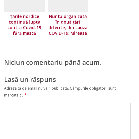
Țările nordice
Nuntă organizată
continuă lupta
în două țări
contra Covid-19
diferite, din cauza
fără mască
COVID-19: Mireasa
a stat în Norvegia,
iar mirele în
Suedia
Niciun comentariu până acum.
Lasă un răspuns
Adresa ta de email nu va fi publicată.
Câmpurile obligatorii sunt
marcate cu
*