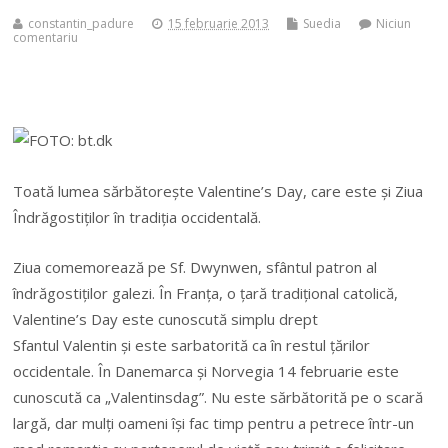
constantin_padure
15 februarie 2013
Suedia
Niciun
comentariu
Toată lumea sărbătoreşte Valentine’s Day, care este şi Ziua
Îndrăgostiţilor în tradiţia occidentală.
Ziua comemorează pe Sf. Dwynwen, sfântul patron al
îndrăgostiţilor galezi. În Franţa, o ţară tradiţional catolică,
Valentine’s Day este cunoscută simplu drept
Sfantul Valentin şi este sarbatorită ca în restul ţărilor
occidentale. În Danemarca şi Norvegia 14 februarie este
cunoscută ca „Valentinsdag”. Nu este sărbătorită pe o scară
largă, dar mulţi oameni îşi fac timp pentru a petrece într-un