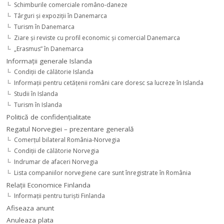
Schimburile comerciale româno-daneze
Târguri şi expoziţii în Danemarca
Turism în Danemarca
Ziare şi reviste cu profil economic şi comercial Danemarca
„Erasmus” în Danemarca
Informaţii generale Islanda
Condiţii de călătorie Islanda
Informaţii pentru cetăţenii români care doresc sa lucreze în Islanda
Studii în Islanda
Turism în Islanda
Politică de confidențialitate
Regatul Norvegiei – prezentare generală
Comerţul bilateral România-Norvegia
Condiții de călătorie Norvegia
Indrumar de afaceri Norvegia
Lista companiilor norvegiene care sunt înregistrate în România
Relaţii Economice Finlanda
Informaţii pentru turişti Finlanda
Afiseaza anunt
Anuleaza plata