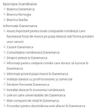
Episcopia Scandinavia
Biserica Danemarca
Biserica Norvegia
Biserica Suedia
Informaţii Danemarca
Anunţ important pentru toate companiile româneşti care
furnizează forţă de muncă pe piaţa daneză sub forma prestării
unor servicii
Cazare Danemarca
Comunitatea românească Danemarca
Despre antene tv Danemarca
Informaţii pentru cetăţenii români care doresc să lucreze în
Danemarca
Informaţii privind piaţa muncii în Danemarca
Instituţii daneze cu profil economic şi comercial
Întrebări frecvente Danemarca
Investiţii daneze în economia românească
Link-uri catre universitatiile din Danemarca
Mari companii de retail în Danemarca
Proceduri pentru deschiderea unei afaceri în Danemarca