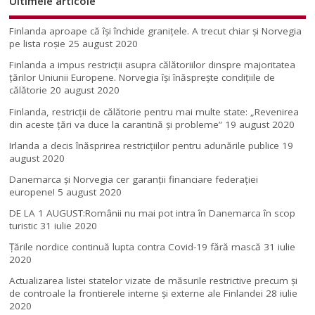
Ultimele articole
Finlanda aproape că își închide granițele. A trecut chiar și Norvegia
pe lista roșie
25 august 2020
Finlanda a impus restricţii asupra călătoriilor dinspre majoritatea
ţărilor Uniunii Europene. Norvegia își înăsprește condițiile de
călătorie
20 august 2020
Finlanda, restricţii de călătorie pentru mai multe state: „Revenirea
din aceste ţări va duce la carantină şi probleme”
19 august 2020
Irlanda a decis înăsprirea restricțiilor pentru adunările publice
19
august 2020
Danemarca și Norvegia cer garanții financiare federației
europene!
5 august 2020
DE LA 1 AUGUST:Românii nu mai pot intra în Danemarca în scop
turistic
31 iulie 2020
Țările nordice continuă lupta contra Covid-19 fără mască
31 iulie
2020
Actualizarea listei statelor vizate de măsurile restrictive precum și
de controale la frontierele interne și externe ale Finlandei
28 iulie
2020