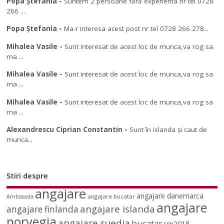
Popa Ștefania
-
Suntem 2 persoane fără experienta nr tel 0728
266 ...
Popa Ștefania
-
Ma-r interesa acest post nr tel 0728 266 278...
Mihalea Vasile
-
Sunt interesat de acest loc de munca,va rog sa
ma ...
Mihalea Vasile
-
Sunt interesat de acest loc de munca,va rog sa
ma ...
Mihalea Vasile
-
Sunt interesat de acest loc de munca,va rog sa
ma ...
Alexandrescu Ciprian Constantin
-
Sunt în islanda și caut de
munca...
Stiri despre
angajare
angajare danemarca
angajare bucatar
Ambasada
angajare
angajare islanda
angajare finlanda
norvegia
angajare suedia
bucatar
cm2018