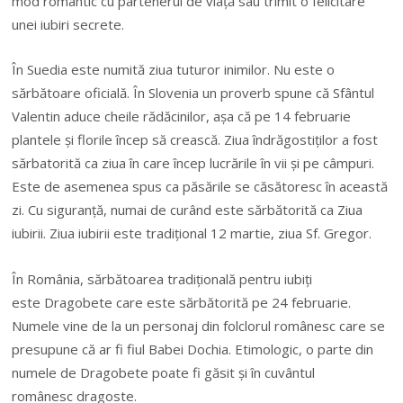
mod romantic cu partenerul de viaţă sau trimit o felicitare
unei iubiri secrete.
În Suedia este numită ziua tuturor inimilor. Nu este o
sărbătoare oficială. În Slovenia un proverb spune că Sfântul
Valentin aduce cheile rădăcinilor, aşa că pe 14 februarie
plantele şi florile încep să crească. Ziua îndrăgostiților a fost
sărbatorită ca ziua în care încep lucrările în vii şi pe câmpuri.
Este de asemenea spus ca păsările se căsătoresc în această
zi. Cu siguranță, numai de curând este sărbătorită ca Ziua
iubirii. Ziua iubirii este tradițional 12 martie, ziua Sf. Gregor.
În România, sărbătoarea tradiţională pentru iubiţi
este Dragobete care este sărbătorită pe 24 februarie.
Numele vine de la un personaj din folclorul românesc care se
presupune că ar fi fiul Babei Dochia. Etimologic, o parte din
numele de Dragobete poate fi găsit şi în cuvântul
românesc dragoste.