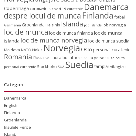
Danemarca
Copenhaga
coronavirus
covid 19
curatenie
Finlanda
despre locul de munca
fotbal
Islanda
Groenlanda
job norvegia
Helsinki
Germania
job islanda
loc de munca
loc de munca
loc de munca finlanda
loc de munca norvegia
islanda
loc de munca suedia
Norvegia
Oslo
personal curatenie
Moldova
NATO
Nokia
Romania
Rusia
se cauta bucatar
se cauta personal
se cauta
Suedia
tamplar
Stockholm
vikingi.ro
personal curatenie
SUA
Categorii
Danemarca
English
Finlanda
Groenlanda
Insulele Feroe
Islanda