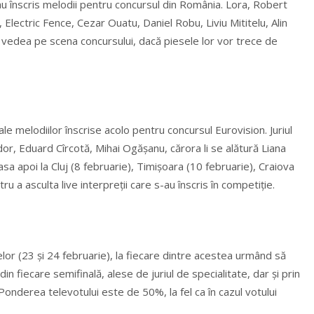
 au înscris melodii pentru concursul din România. Lora, Robert
 Electric Fence, Cezar Ouatu, Daniel Robu, Liviu Mititelu, Alin
vedea pe scena concursului, dacă piesele lor vor trece de
 ale melodiilor înscrise acolo pentru concursul Eurovision. Juriul
dor, Eduard Cîrcotă, Mihai Ogăşanu, cărora li se alătură Liana
a apoi la Cluj (8 februarie), Timişoara (10 februarie), Craiova
ru a asculta live interpreţii care s-au înscris în competiţie.
elor (23 şi 24 februarie), la fiecare dintre acestea urmând să
n fiecare semifinală, alese de juriul de specialitate, dar şi prin
. Ponderea televotului este de 50%, la fel ca în cazul votului