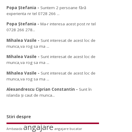
Popa Ștefania
-
Suntem 2 persoane fără
experienta nr tel 0728 266 ...
Popa Ștefania
-
Ma-r interesa acest post nr tel
0728 266 278...
Mihalea Vasile
-
Sunt interesat de acest loc de
munca,va rog sa ma ...
Mihalea Vasile
-
Sunt interesat de acest loc de
munca,va rog sa ma ...
Mihalea Vasile
-
Sunt interesat de acest loc de
munca,va rog sa ma ...
Alexandrescu Ciprian Constantin
-
Sunt în
islanda și caut de munca...
Stiri despre
angajare
angajare bucatar
Ambasada