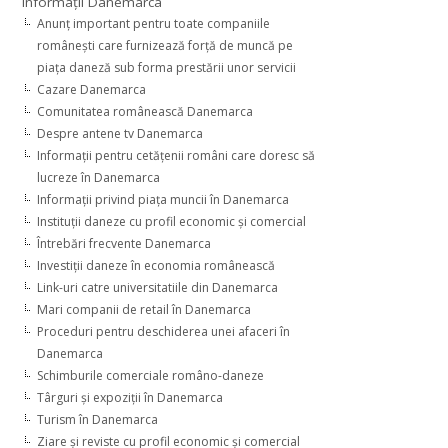
Informaţii Danemarca
Anunţ important pentru toate companiile
româneşti care furnizează forţă de muncă pe
piaţa daneză sub forma prestării unor servicii
Cazare Danemarca
Comunitatea românească Danemarca
Despre antene tv Danemarca
Informaţii pentru cetăţenii români care doresc să
lucreze în Danemarca
Informaţii privind piaţa muncii în Danemarca
Instituţii daneze cu profil economic şi comercial
Întrebări frecvente Danemarca
Investiţii daneze în economia românească
Link-uri catre universitatiile din Danemarca
Mari companii de retail în Danemarca
Proceduri pentru deschiderea unei afaceri în
Danemarca
Schimburile comerciale româno-daneze
Târguri şi expoziţii în Danemarca
Turism în Danemarca
Ziare şi reviste cu profil economic şi comercial