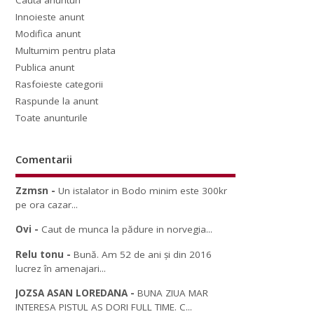
Cauta anunturi
Innoieste anunt
Modifica anunt
Multumim pentru plata
Publica anunt
Rasfoieste categorii
Raspunde la anunt
Toate anunturile
Comentarii
Zzmsn
-
Un istalator in Bodo minim este 300kr
pe ora cazar...
Ovi
-
Caut de munca la pădure in norvegia...
Relu tonu
-
Bună. Am 52 de ani și din 2016
lucrez în amenajari...
JOZSA ASAN LOREDANA
-
BUNA ZIUA MAR
INTERESA PISTUL AS DORI FULL TIME. C...