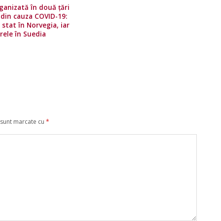
anizată în două țări
, din cauza COVID-19:
 stat în Norvegia, iar
rele în Suedia
 sunt marcate cu
*