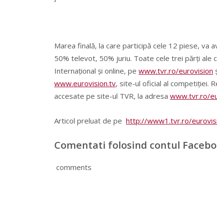
Marea finală, la care participă cele 12 piese, va a
50% televot, 50% juriu. Toate cele trei părţi ale
Internaţional şi online, pe
www.tvr.ro/eurovision
www.eurovision.tv
, site-ul oficial al competiţiei
accesate pe site-ul TVR, la adresa
www.tvr.ro/eu
Articol preluat de pe
http://www1.tvr.ro/eurovi
Comentati folosind contul Faceb
comments