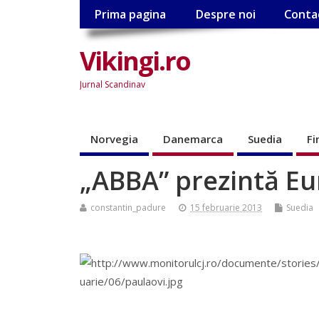
Prima pagina
Despre noi
Conta
Vikingi.ro
Jurnal Scandinav
Norvegia
Danemarca
Suedia
Fi
„ABBA” prezintă E
constantin_padure
15 februarie 2013
Suedia