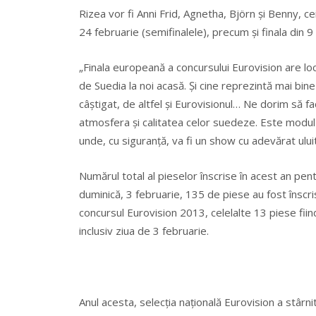
Rizea vor fi Anni Frid, Agnetha, Björn şi Benny, 
24 februarie (semifinalele), precum şi finala din 9
„Finala europeană a concursului Eurovision are lo
de Suedia la noi acasă. Şi cine reprezintă mai bi
câştigat, de altfel şi Eurovisionul… Ne
dorim să fa
atmosfera şi calitatea celor suedeze. Este modul 
unde, cu siguranţă, va fi un show cu adevărat ulu
Numărul total al pieselor înscrise în acest an pen
duminică, 3 februarie, 135 de piese au fost însc
concursul Eurovision 2013, celelalte 13 piese fii
inclusiv ziua de 3 februarie.
Anul acesta, selecţia naţională Eurovision a stârni