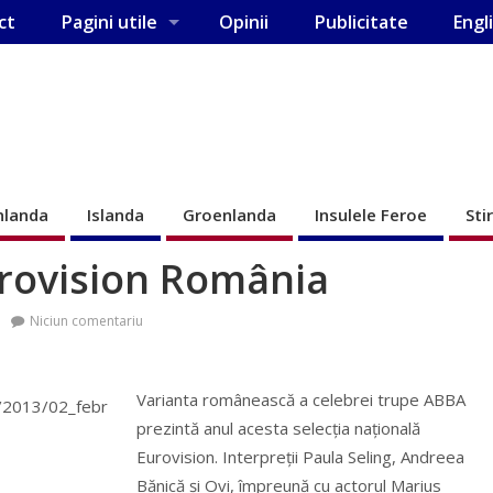
ct
Pagini utile
Opinii
Publicitate
Engl
nlanda
Islanda
Groenlanda
Insulele Feroe
Sti
urovision România
Niciun comentariu
Varianta românească a celebrei trupe ABBA
prezintă anul acesta selecţia naţională
Eurovision. Interpreţii Paula Seling, Andreea
Bănică şi Ovi, împreună cu actorul Marius