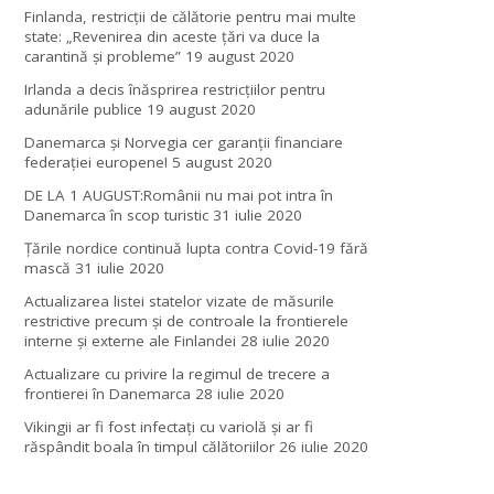
Finlanda, restricţii de călătorie pentru mai multe
state: „Revenirea din aceste ţări va duce la
carantină şi probleme”
19 august 2020
Irlanda a decis înăsprirea restricțiilor pentru
adunările publice
19 august 2020
Danemarca și Norvegia cer garanții financiare
federației europene!
5 august 2020
DE LA 1 AUGUST:Românii nu mai pot intra în
Danemarca în scop turistic
31 iulie 2020
Țările nordice continuă lupta contra Covid-19 fără
mască
31 iulie 2020
Actualizarea listei statelor vizate de măsurile
restrictive precum și de controale la frontierele
interne și externe ale Finlandei
28 iulie 2020
Actualizare cu privire la regimul de trecere a
frontierei în Danemarca
28 iulie 2020
Vikingii ar fi fost infectaţi cu variolă şi ar fi
răspândit boala în timpul călătoriilor
26 iulie 2020