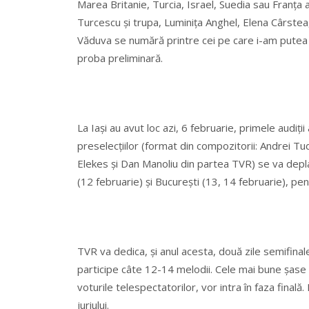
Marea Britanie, Turcia, Israel, Suedia sau Franţa
Turcescu şi trupa, Luminiţa Anghel, Elena Cârstea,
Văduva se numără printre cei pe care i-am putea 
proba preliminară.
La Iaşi au avut loc azi, 6 februarie, primele audiţii
preselecţiilor (format din compozitorii: Andrei Tu
Elekes şi Dan Manoliu din partea TVR) se va deplas
(12 februarie) şi Bucureşti (13, 14 februarie), pent
TVR va dedica, şi anul acesta, două zile semifinal
participe câte 12-14 melodii. Cele mai bune şase di
voturile telespectatorilor, vor intra în faza finală
juriului.