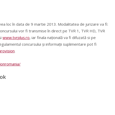
vea loc în data de 9 martie 2013. Modalitatea de jurizare va fi:
 concursului vor fi transmise în direct pe TVR 1, TVR HD, TVR
și
www.tvrplus.ro
, iar finala națională va fi difuzată si pe
. Regulamentul concursului şi informaţii suplimentare pot fi
rovision
.
sionromania/
ook