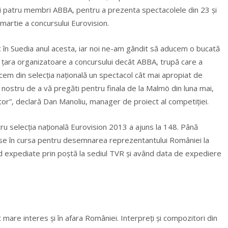
cei patru membri ABBA, pentru a prezenta spectacolele din 23 şi
 martie a concursului Eurovision.
c în Suedia anul acesta, iar noi ne-am gândit să aducem o bucată
ne ţara organizatoare a concursului decât ABBA, trupă care a
cem din selecţia naţională un spectacol cât mai apropiat de
nostru de a vă pregăti pentru finala de la Malmö din luna mai,
itor”, declară Dan Manoliu, manager de proiect al competiţiei.
tru selecţia naţională Eurovision 2013 a ajuns la 148. Până
rise în cursa pentru desemnarea reprezentantului României la
nd expediate prin poştă la sediul TVR şi având data de expediere
t mare interes şi în afara României. Interpreţi şi compozitori din