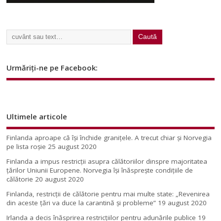
Urmăriți-ne pe Facebook:
Ultimele articole
Finlanda aproape că își închide granițele. A trecut chiar și Norvegia
pe lista roșie
25 august 2020
Finlanda a impus restricţii asupra călătoriilor dinspre majoritatea
ţărilor Uniunii Europene. Norvegia își înăsprește condițiile de
călătorie
20 august 2020
Finlanda, restricţii de călătorie pentru mai multe state: „Revenirea
din aceste ţări va duce la carantină şi probleme”
19 august 2020
Irlanda a decis înăsprirea restricțiilor pentru adunările publice
19