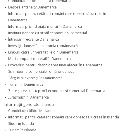
Comunitatea românească Danemarca
Despre antene tv Danemarca
Informaţii pentru cetăţenii români care doresc să lucreze în
Danemarca
Informaţii privind piaţa muncii în Danemarca
Instituţii daneze cu profil economic şi comercial
Întrebări frecvente Danemarca
Investiţii daneze în economia românească
Link-uri catre universitatiile din Danemarca
Mari companii de retail în Danemarca
Proceduri pentru deschiderea unei afaceri în Danemarca
Schimburile comerciale româno-daneze
Târguri şi expoziţii în Danemarca
Turism în Danemarca
Ziare şi reviste cu profil economic şi comercial Danemarca
„Erasmus” în Danemarca
Informaţii generale Islanda
Condiţii de călătorie Islanda
Informaţii pentru cetăţenii români care doresc sa lucreze în Islanda
Studii în Islanda
Turism în Islanda