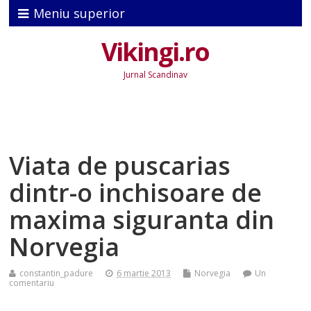
Meniu superior
Vikingi.ro
Jurnal Scandinav
Viata de puscarias
dintr-o inchisoare de
maxima siguranta din
Norvegia
constantin_padure
6 martie 2013
Norvegia
Un
comentariu