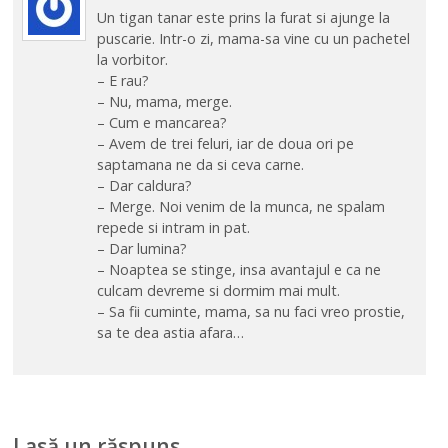
Un tigan tanar este prins la furat si ajunge la
puscarie. Intr-o zi, mama-sa vine cu un pachetel
la vorbitor.
– E rau?
– Nu, mama, merge.
– Cum e mancarea?
– Avem de trei feluri, iar de doua ori pe
saptamana ne da si ceva carne.
– Dar caldura?
– Merge. Noi venim de la munca, ne spalam
repede si intram in pat.
– Dar lumina?
– Noaptea se stinge, insa avantajul e ca ne
culcam devreme si dormim mai mult.
– Sa fii cuminte, mama, sa nu faci vreo prostie,
sa te dea astia afara…
Lasă un răspuns