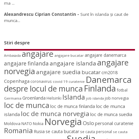
ma ...
Alexandrescu Ciprian Constantin
-
Sunt în islanda și caut de
munca...
Stiri despre
angajare
angajare danemarca
angajare bucatar
Ambasada
angajare
angajare islanda
angajare finlanda
norvegia
angajare suedia
bucatar
cm2018
Danemarca
Copenhaga
coronavirus
covid 19
curatenie
Finlanda
despre locul de munca
fotbal
Islanda
Groenlanda
job norvegia
Helsinki
Germania
job islanda
loc de munca
loc de munca
loc de munca finlanda
loc de munca norvegia
islanda
loc de munca suedia
Norvegia
Oslo
personal curatenie
Moldova
NATO
Nokia
Romania
Rusia
se cauta bucatar
se cauta personal
se cauta
Suedia