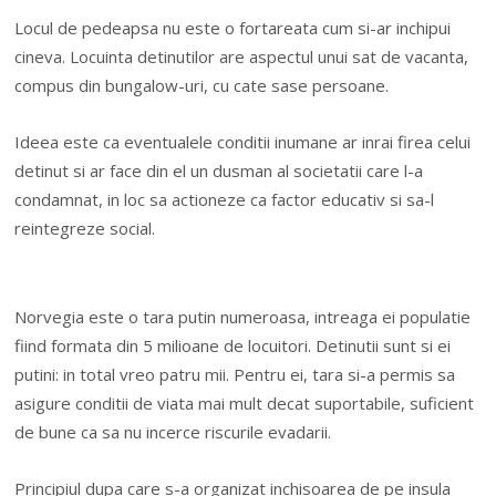
Locul de pedeapsa nu este o fortareata cum si-ar inchipui
cineva. Locuinta detinutilor are aspectul unui sat de vacanta,
compus din bungalow-uri, cu cate sase persoane.
Ideea este ca eventualele conditii inumane ar inrai firea celui
detinut si ar face din el un dusman al societatii care l-a
condamnat, in loc sa actioneze ca factor educativ si sa-l
reintegreze social.
Norvegia este o tara putin numeroasa, intreaga ei populatie
fiind formata din 5 milioane de locuitori. Detinutii sunt si ei
putini: in total vreo patru mii. Pentru ei, tara si-a permis sa
asigure conditii de viata mai mult decat suportabile, suficient
de bune ca sa nu incerce riscurile evadarii.
Principiul dupa care s-a organizat inchisoarea de pe insula