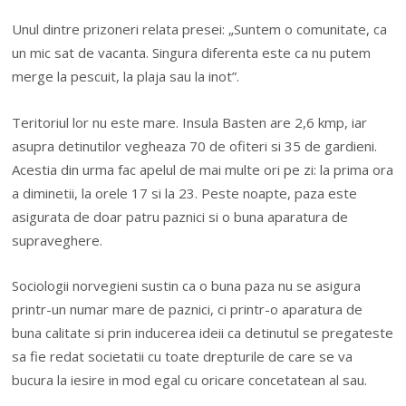
Unul dintre prizoneri relata presei: „Suntem o comunitate, ca
un mic sat de vacanta. Singura diferenta este ca nu putem
merge la pescuit, la plaja sau la inot”.
Teritoriul lor nu este mare. Insula Basten are 2,6 kmp, iar
asupra detinutilor vegheaza 70 de ofiteri si 35 de gardieni.
Acestia din urma fac apelul de mai multe ori pe zi: la prima ora
a diminetii, la orele 17 si la 23. Peste noapte, paza este
asigurata de doar patru paznici si o buna aparatura de
supraveghere.
Sociologii norvegieni sustin ca o buna paza nu se asigura
printr-un numar mare de paznici, ci printr-o aparatura de
buna calitate si prin inducerea ideii ca detinutul se pregateste
sa fie redat societatii cu toate drepturile de care se va
bucura la iesire in mod egal cu oricare concetatean al sau.