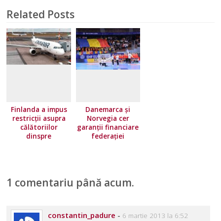
Related Posts
Finlanda a impus
Danemarca și
restricţii asupra
Norvegia cer
călătoriilor
garanții financiare
dinspre
federației
majoritatea ţărilor
europene!
Uniunii Europene.
Norvegia își
înăsprește
1 comentariu până acum.
condițiile de
călătorie
constantin_padure
-
6 martie 2013 la 6:52