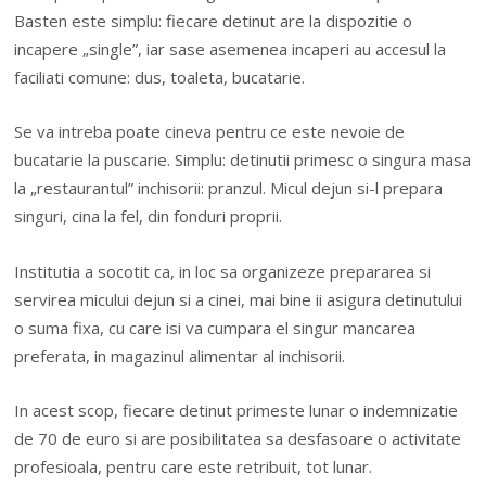
Basten este simplu: fiecare detinut are la dispozitie o
incapere „single”, iar sase asemenea incaperi au accesul la
faciliati comune: dus, toaleta, bucatarie.
Se va intreba poate cineva pentru ce este nevoie de
bucatarie la puscarie. Simplu: detinutii primesc o singura masa
la „restaurantul” inchisorii: pranzul. Micul dejun si-l prepara
singuri, cina la fel, din fonduri proprii.
Institutia a socotit ca, in loc sa organizeze prepararea si
servirea micului dejun si a cinei, mai bine ii asigura detinutului
o suma fixa, cu care isi va cumpara el singur mancarea
preferata, in magazinul alimentar al inchisorii.
In acest scop, fiecare detinut primeste lunar o indemnizatie
de 70 de euro si are posibilitatea sa desfasoare o activitate
profesioala, pentru care este retribuit, tot lunar.