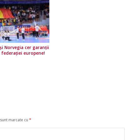
i Norvegia cer garanții
e federației europene!
 sunt marcate cu
*