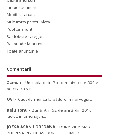
Cauta anunturi
Innoieste anunt
Modifica anunt
Multumim pentru plata
Publica anunt
Rasfoieste categorii
Raspunde la anunt
Toate anunturile
Comentarii
Zzmsn
-
Un istalator in Bodo minim este 300kr
pe ora cazar...
Ovi
-
Caut de munca la pădure in norvegia...
Relu tonu
-
Bună. Am 52 de ani și din 2016
lucrez în amenajari...
JOZSA ASAN LOREDANA
-
BUNA ZIUA MAR
INTERESA PISTUL AS DORI FULL TIME. C...