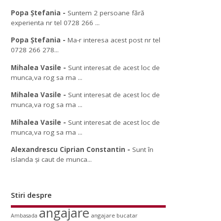
Popa Ștefania
-
Suntem 2 persoane fără
experienta nr tel 0728 266 ...
Popa Ștefania
-
Ma-r interesa acest post nr tel
0728 266 278...
Mihalea Vasile
-
Sunt interesat de acest loc de
munca,va rog sa ma ...
Mihalea Vasile
-
Sunt interesat de acest loc de
munca,va rog sa ma ...
Mihalea Vasile
-
Sunt interesat de acest loc de
munca,va rog sa ma ...
Alexandrescu Ciprian Constantin
-
Sunt în
islanda și caut de munca...
Stiri despre
angajare
angajare bucatar
Ambasada