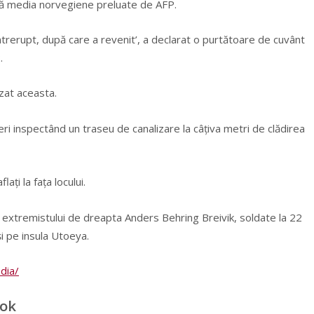
ază media norvegiene preluate de AFP.
ntrerupt, după care a revenit’, a declarat o purtătoare de cuvânt
.
izat aceasta.
pieri inspectând un traseu de canalizare la câţiva metri de clădirea
aţi la faţa locului.
le extremistului de dreapta Anders Behring Breivik, soldate la 22
şi pe insula Utoeya.
dia/
ook