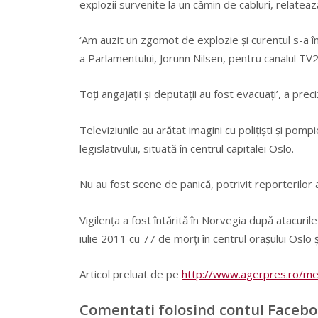
explozii survenite la un cămin de cabluri, relate
‘Am auzit un zgomot de explozie şi curentul s-a î
a Parlamentului, Jorunn Nilsen, pentru canalul TV2
Toţi angajaţii şi deputaţii au fost evacuaţi’, a prec
Televiziunile au arătat imagini cu poliţişti şi pom
legislativului, situată în centrul capitalei Oslo.
Nu au fost scene de panică, potrivit reporterilor afl
Vigilenţa a fost întărită în Norvegia după atacuri
iulie 2011 cu 77 de morţi în centrul oraşului Oslo 
Articol preluat de pe
http://www.agerpres.ro/me
Comentati folosind contul Faceb