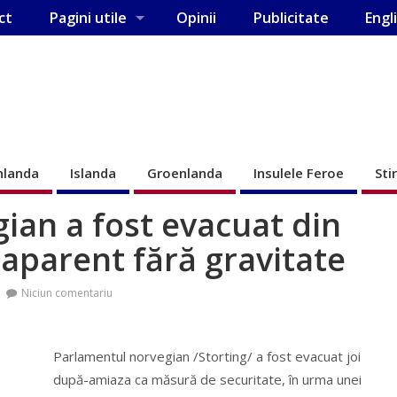
ct
Pagini utile
Opinii
Publicitate
Engl
nlanda
Islanda
Groenlanda
Insulele Feroe
Sti
ian a fost evacuat din
 aparent fără gravitate
Niciun comentariu
Parlamentul norvegian /Storting/ a fost evacuat joi
după-amiaza ca măsură de securitate, în urma unei