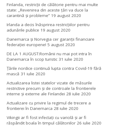
Finlanda, restricţii de călătorie pentru mai multe
state: „Revenirea din aceste ţări va duce la
carantină şi probleme”
19 august 2020
Irlanda a decis înăsprirea restricțiilor pentru
adunările publice
19 august 2020
Danemarca și Norvegia cer garanții financiare
federației europene!
5 august 2020
DE LA 1 AUGUST:Românii nu mai pot intra în
Danemarca în scop turistic
31 iulie 2020
Țările nordice continuă lupta contra Covid-19 fără
mască
31 iulie 2020
Actualizarea listei statelor vizate de măsurile
restrictive precum și de controale la frontierele
interne și externe ale Finlandei
28 iulie 2020
Actualizare cu privire la regimul de trecere a
frontierei în Danemarca
28 iulie 2020
Vikingii ar fi fost infectaţi cu variolă şi ar fi
răspândit boala în timpul călătoriilor
26 iulie 2020