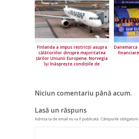
Finlanda a impus restricţii asupra
Danemarca ș
călătoriilor dinspre majoritatea
financiar
ţărilor Uniunii Europene. Norvegia
își înăsprește condițiile de
călătorie
Niciun comentariu până acum.
Lasă un răspuns
Adresa ta de email nu va fi publicată.
Câmpurile obligatorii