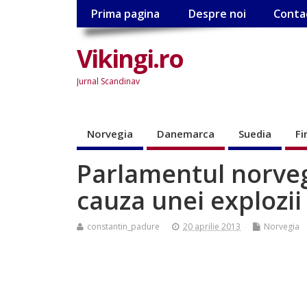
Prima pagina
Despre noi
Conta
Vikingi.ro
Jurnal Scandinav
Norvegia
Danemarca
Suedia
Fi
Parlamentul norveg
cauza unei explozii
constantin_padure
20 aprilie 2013
Norvegia