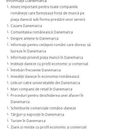
Informaţii Danemarca
Anunţ important pentru toate companiile
româneşti care furnizează forţă de muncă pe
piaţa daneză sub forma prestării unor servicii
Cazare Danemarca
Comunitatea românească Danemarca
Despre antene tv Danemarca
Informaţii pentru cetăţenii români care doresc să
lucreze în Danemarca
Informaţii privind piaţa muncii în Danemarca
Instituţii daneze cu profil economic şi comercial
Întrebări frecvente Danemarca
Investiţii daneze în economia românească
Link-uri catre universitatiile din Danemarca
Mari companii de retail în Danemarca
Proceduri pentru deschiderea unei afaceri în
Danemarca
Schimburile comerciale româno-daneze
Târguri şi expoziţii în Danemarca
Turism în Danemarca
Ziare şi reviste cu profil economic şi comercial