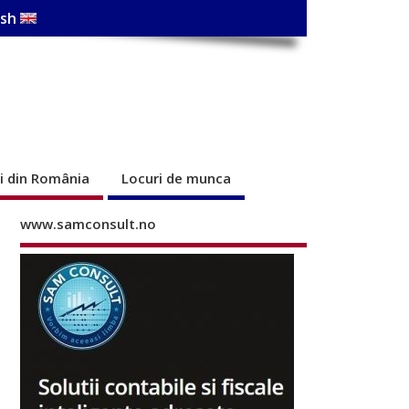
ish
ri din România
Locuri de munca
www.samconsult.no