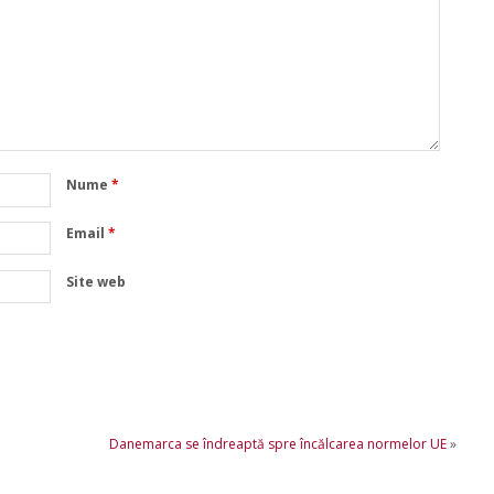
Nume
*
Email
*
Site web
Danemarca se îndreaptă spre încălcarea normelor UE
»