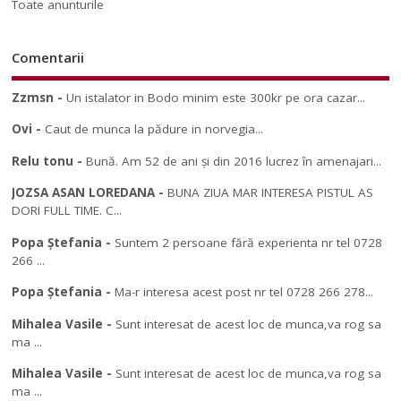
Toate anunturile
Comentarii
Zzmsn
-
Un istalator in Bodo minim este 300kr pe ora cazar...
Ovi
-
Caut de munca la pădure in norvegia...
Relu tonu
-
Bună. Am 52 de ani și din 2016 lucrez în amenajari...
JOZSA ASAN LOREDANA
-
BUNA ZIUA MAR INTERESA PISTUL AS
DORI FULL TIME. C...
Popa Ștefania
-
Suntem 2 persoane fără experienta nr tel 0728
266 ...
Popa Ștefania
-
Ma-r interesa acest post nr tel 0728 266 278...
Mihalea Vasile
-
Sunt interesat de acest loc de munca,va rog sa
ma ...
Mihalea Vasile
-
Sunt interesat de acest loc de munca,va rog sa
ma ...