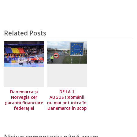
Related Posts
Danemarca și
DE LA 1
Norvegia cer
AUGUST:Românii
garanții financiare
nu mai pot intra în
federației
Danemarca în scop
europene!
turistic