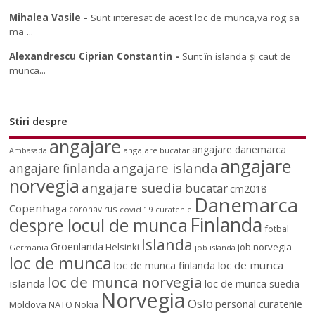
Mihalea Vasile
-
Sunt interesat de acest loc de munca,va rog sa
ma ...
Alexandrescu Ciprian Constantin
-
Sunt în islanda și caut de
munca...
Stiri despre
angajare
angajare danemarca
angajare bucatar
Ambasada
angajare
angajare islanda
angajare finlanda
norvegia
angajare suedia
bucatar
cm2018
Danemarca
Copenhaga
coronavirus
covid 19
curatenie
Finlanda
despre locul de munca
fotbal
Islanda
Groenlanda
job norvegia
Helsinki
Germania
job islanda
loc de munca
loc de munca
loc de munca finlanda
loc de munca norvegia
islanda
loc de munca suedia
Norvegia
Oslo
personal curatenie
Moldova
NATO
Nokia