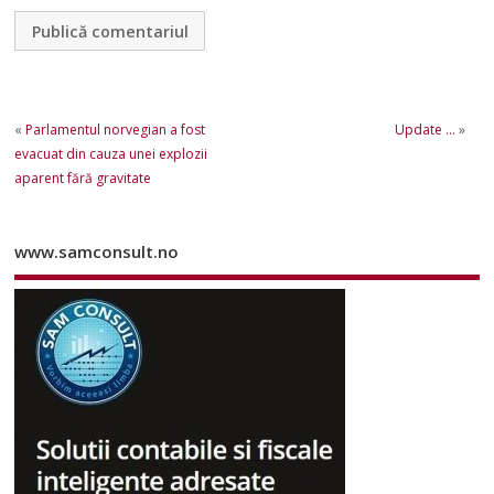
«
Parlamentul norvegian a fost
Update …
»
evacuat din cauza unei explozii
aparent fără gravitate
www.samconsult.no