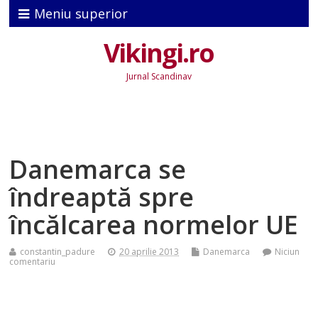
Meniu superior
Vikingi.ro
Jurnal Scandinav
Danemarca se
îndreaptă spre
încălcarea normelor UE
constantin_padure
20 aprilie 2013
Danemarca
Niciun
comentariu