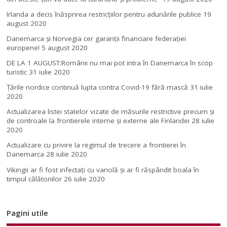
Irlanda a decis înăsprirea restricțiilor pentru adunările publice
19
august 2020
Danemarca și Norvegia cer garanții financiare federației
europene!
5 august 2020
DE LA 1 AUGUST:Românii nu mai pot intra în Danemarca în scop
turistic
31 iulie 2020
Țările nordice continuă lupta contra Covid-19 fără mască
31 iulie
2020
Actualizarea listei statelor vizate de măsurile restrictive precum și
de controale la frontierele interne și externe ale Finlandei
28 iulie
2020
Actualizare cu privire la regimul de trecere a frontierei în
Danemarca
28 iulie 2020
Vikingii ar fi fost infectaţi cu variolă şi ar fi răspândit boala în
timpul călătoriilor
26 iulie 2020
Pagini utile