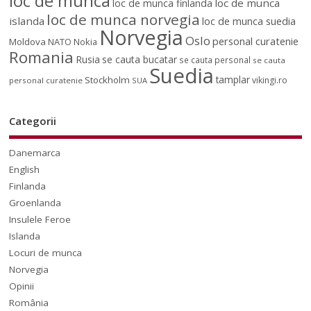
loc de munca
loc de munca
loc de munca finlanda
loc de munca norvegia
islanda
loc de munca suedia
Norvegia
Oslo
personal curatenie
Moldova
NATO
Nokia
Romania
Rusia
se cauta bucatar
se cauta personal
se cauta
Suedia
tamplar
Stockholm
vikingi.ro
personal curatenie
SUA
Categorii
Danemarca
English
Finlanda
Groenlanda
Insulele Feroe
Islanda
Locuri de munca
Norvegia
Opinii
România