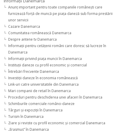
Informaţii Danemarca
Anunţ important pentru toate companiile româneşti care
furnizează forţă de muncă pe piaţa daneză sub forma prestării
unor servicii
Cazare Danemarca
Comunitatea românească Danemarca
Despre antene tv Danemarca
Informaţii pentru cetăţenii români care doresc să lucreze în
Danemarca
Informaţii privind piaţa muncii în Danemarca
Instituţii daneze cu profil economic şi comercial
Întrebări frecvente Danemarca
Investiţii daneze în economia românească
Link-uri catre universitatiile din Danemarca
Mari companii de retail în Danemarca
Proceduri pentru deschiderea unei afaceri în Danemarca
Schimburile comerciale româno-daneze
Târguri şi expoziţii în Danemarca
Turism în Danemarca
Ziare şi reviste cu profil economic şi comercial Danemarca
„Erasmus” în Danemarca