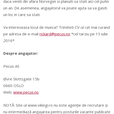
daca veniti din afara Norvegiei si planuiti sa stati aici cel putin
un an. De asemenea, angajatorul va poate ajuta sa va gasiti
un loc in care sa stati.
Va intereseaza locul de munca? Trimiteti CV-ul cat mai curand
pe adresa de e-mail
rickard@pecus.no
*cel tarziu pe 15 iulie
2016*
Despre angajator:
Pecus AS
Øvre Slottsgate 15b
0660 OSLO
Web:
www.pecus.no
NOTĂ: Site-ul www.vikingi.ro nu este agenție de recrutare și
nu intermediază angajarea pentru posturile vacante publicate