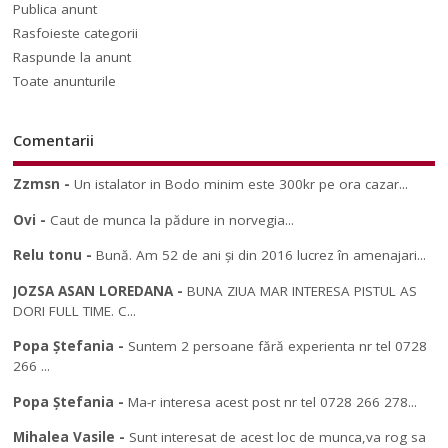
Publica anunt
Rasfoieste categorii
Raspunde la anunt
Toate anunturile
Comentarii
Zzmsn
-
Un istalator in Bodo minim este 300kr pe ora cazar...
Ovi
-
Caut de munca la pădure in norvegia...
Relu tonu
-
Bună. Am 52 de ani și din 2016 lucrez în amenajari...
JOZSA ASAN LOREDANA
-
BUNA ZIUA MAR INTERESA PISTUL AS
DORI FULL TIME. C...
Popa Ștefania
-
Suntem 2 persoane fără experienta nr tel 0728
266 ...
Popa Ștefania
-
Ma-r interesa acest post nr tel 0728 266 278...
Mihalea Vasile
-
Sunt interesat de acest loc de munca,va rog sa