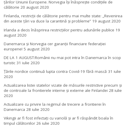
ţărilor Uniunii Europene. Norvegia își înăsprește condițiile de
călătorie
20 august 2020
Finlanda, restricţii de călătorie pentru mai multe state: „Revenirea
din aceste ţări va duce la carantină şi probleme”
19 august 2020
Irlanda a decis înăsprirea restricțiilor pentru adunările publice
19
august 2020
Danemarca și Norvegia cer garanții financiare federației
europene!
5 august 2020
DE LA 1 AUGUST:Românii nu mai pot intra în Danemarca în scop
turistic
31 iulie 2020
Țările nordice continuă lupta contra Covid-19 fără mască
31 iulie
2020
Actualizarea listei statelor vizate de măsurile restrictive precum și
de controale la frontierele interne și externe ale Finlandei
28 iulie
2020
Actualizare cu privire la regimul de trecere a frontierei în
Danemarca
28 iulie 2020
Vikingii ar fi fost infectaţi cu variolă şi ar fi răspândit boala în
timpul călătoriilor
26 iulie 2020