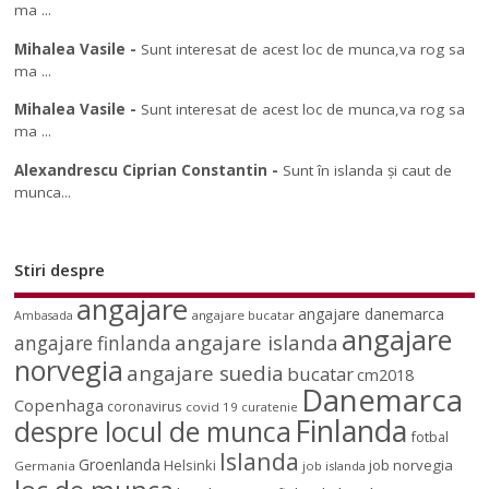
ma ...
Mihalea Vasile
-
Sunt interesat de acest loc de munca,va rog sa
ma ...
Mihalea Vasile
-
Sunt interesat de acest loc de munca,va rog sa
ma ...
Alexandrescu Ciprian Constantin
-
Sunt în islanda și caut de
munca...
Stiri despre
angajare
angajare danemarca
angajare bucatar
Ambasada
angajare
angajare islanda
angajare finlanda
norvegia
angajare suedia
bucatar
cm2018
Danemarca
Copenhaga
coronavirus
covid 19
curatenie
Finlanda
despre locul de munca
fotbal
Islanda
Groenlanda
job norvegia
Helsinki
Germania
job islanda