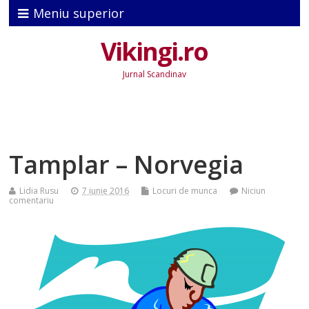
Meniu superior
Vikingi.ro
Jurnal Scandinav
Tamplar – Norvegia
Lidia Rusu
7 iunie 2016
Locuri de munca
Niciun
comentariu