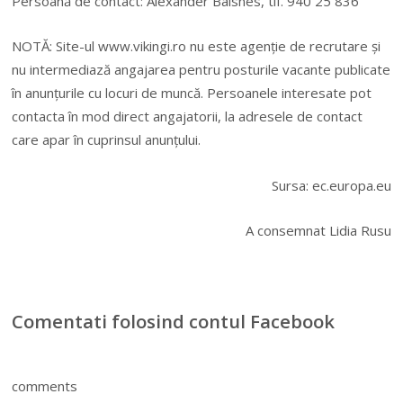
Persoană de contact: Alexander Balsnes, tlf. 940 25 836
NOTĂ: Site-ul www.vikingi.ro nu este agenție de recrutare și
nu intermediază angajarea pentru posturile vacante publicate
în anunțurile cu locuri de muncă. Persoanele interesate pot
contacta în mod direct angajatorii, la adresele de contact
care apar în cuprinsul anunțului.
Sursa: ec.europa.eu
A consemnat Lidia Rusu
Comentati folosind contul Facebook
comments