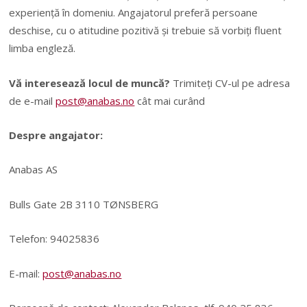
experiență în domeniu. Angajatorul preferă persoane
deschise, cu o atitudine pozitivă și trebuie să vorbiți fluent
limba engleză.
Vă interesează locul de muncă?
Trimiteți CV-ul pe adresa
de e-mail
post@anabas.no
cât mai curând
Despre angajator:
Anabas AS
Bulls Gate 2B 3110 TØNSBERG
Telefon: 94025836
E-mail:
post@anabas.no