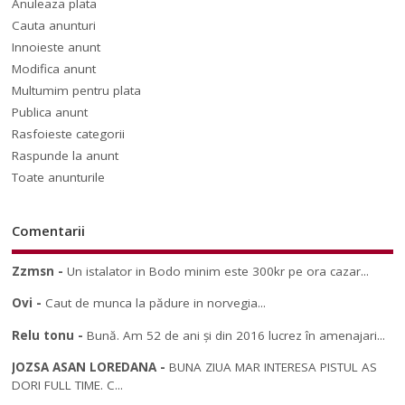
Anuleaza plata
Cauta anunturi
Innoieste anunt
Modifica anunt
Multumim pentru plata
Publica anunt
Rasfoieste categorii
Raspunde la anunt
Toate anunturile
Comentarii
Zzmsn
-
Un istalator in Bodo minim este 300kr pe ora cazar...
Ovi
-
Caut de munca la pădure in norvegia...
Relu tonu
-
Bună. Am 52 de ani și din 2016 lucrez în amenajari...
JOZSA ASAN LOREDANA
-
BUNA ZIUA MAR INTERESA PISTUL AS
DORI FULL TIME. C...