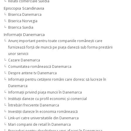
Relatii comerciale Suedia
Episcopia Scandinavia
Biserica Danemarca
Biserica Norvegia
Biserica Suedia
Informaţii Danemarca
Anunţ important pentru toate companiile româneşti care
furnizează forţă de muncă pe piaţa daneză sub forma prestării
unor servicii
Cazare Danemarca
Comunitatea românească Danemarca
Despre antene tv Danemarca
Informaţii pentru cetăţenii români care doresc să lucreze în
Danemarca
Informaţii privind piaţa muncii în Danemarca
Instituţii daneze cu profil economic şi comercial
Întrebări frecvente Danemarca
Investiţii daneze în economia românească
Link-uri catre universitatiile din Danemarca
Mari companii de retail în Danemarca
Proceduri pentru deschiderea unei afaceri în Danemarca