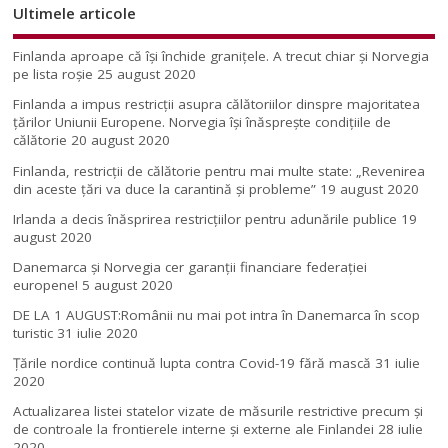
Ultimele articole
Finlanda aproape că își închide granițele. A trecut chiar și Norvegia
pe lista roșie
25 august 2020
Finlanda a impus restricţii asupra călătoriilor dinspre majoritatea
ţărilor Uniunii Europene. Norvegia își înăsprește condițiile de
călătorie
20 august 2020
Finlanda, restricţii de călătorie pentru mai multe state: „Revenirea
din aceste ţări va duce la carantină şi probleme”
19 august 2020
Irlanda a decis înăsprirea restricțiilor pentru adunările publice
19
august 2020
Danemarca și Norvegia cer garanții financiare federației
europene!
5 august 2020
DE LA 1 AUGUST:Românii nu mai pot intra în Danemarca în scop
turistic
31 iulie 2020
Țările nordice continuă lupta contra Covid-19 fără mască
31 iulie
2020
Actualizarea listei statelor vizate de măsurile restrictive precum și
de controale la frontierele interne și externe ale Finlandei
28 iulie
2020