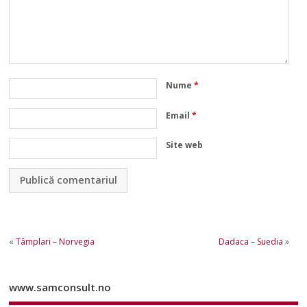
Nume
*
Email
*
Site web
«
Tâmplari – Norvegia
Dadaca – Suedia
»
www.samconsult.no