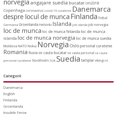
norvegia
angajare suedia
bucatar
cm2018
Danemarca
Copenhaga
coronavirus
covid 19
curatenie
Finlanda
despre locul de munca
fotbal
Islanda
Groenlanda
job norvegia
Helsinki
Germania
job islanda
loc de munca
loc de munca
loc de munca finlanda
loc de munca norvegia
islanda
loc de munca suedia
Norvegia
Oslo
personal curatenie
Moldova
NATO
Nokia
Romania
Rusia
se cauta bucatar
se cauta personal
se cauta
Suedia
tamplar
Stockholm
vikingi.ro
personal curatenie
SUA
Categorii
Danemarca
English
Finlanda
Groenlanda
Insulele Feroe