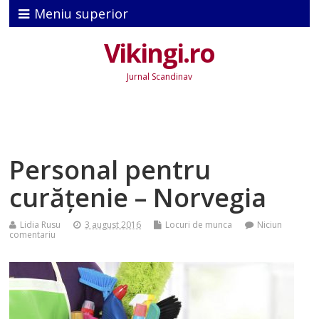
Meniu superior
Vikingi.ro
Jurnal Scandinav
Personal pentru
curățenie – Norvegia
Lidia Rusu
3 august 2016
Locuri de munca
Niciun
comentariu