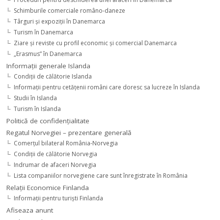
Schimburile comerciale româno-daneze
Târguri şi expoziţii în Danemarca
Turism în Danemarca
Ziare şi reviste cu profil economic şi comercial Danemarca
„Erasmus” în Danemarca
Informaţii generale Islanda
Condiţii de călătorie Islanda
Informaţii pentru cetăţenii români care doresc sa lucreze în Islanda
Studii în Islanda
Turism în Islanda
Politică de confidențialitate
Regatul Norvegiei – prezentare generală
Comerţul bilateral România-Norvegia
Condiții de călătorie Norvegia
Indrumar de afaceri Norvegia
Lista companiilor norvegiene care sunt înregistrate în România
Relaţii Economice Finlanda
Informaţii pentru turişti Finlanda
Afiseaza anunt