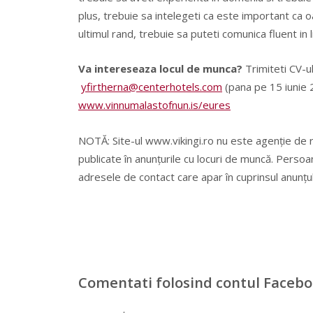
plus, trebuie sa intelegeti ca este important ca oas
ultimul rand, trebuie sa puteti comunica fluent in 
Va intereseaza locul de munca?
Trimiteti CV-u
yfirtherna@centerhotels.com
(pana pe 15 iunie 2
www.vinnumalastofnun.is/eures
NOTĂ: Site-ul www.vikingi.ro nu este agenție de 
publicate în anunțurile cu locuri de muncă. Persoa
adresele de contact care apar în cuprinsul anunțul
Comentati folosind contul Faceb