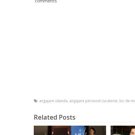
comments
angajare islanda
,
angajare personal curatenie
,
loc de m
Related Posts