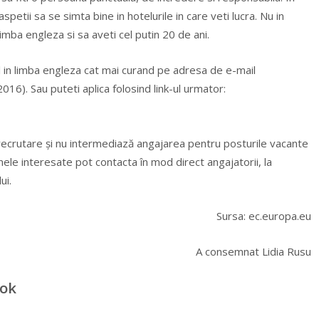
petii sa se simta bine in hotelurile in care veti lucra. Nu in
limba engleza si sa aveti cel putin 20 de ani.
l in limba engleza cat mai curand pe adresa de e-mail
016). Sau puteti aplica folosind link-ul urmator:
recrutare și nu intermediază angajarea pentru posturile vacante
nele interesate pot contacta în mod direct angajatorii, la
ui.
Sursa: ec.europa.eu
A consemnat Lidia Rusu
ook