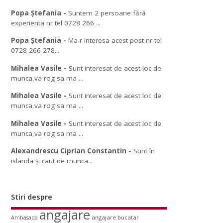
Popa Ștefania
-
Suntem 2 persoane fără
experienta nr tel 0728 266 ...
Popa Ștefania
-
Ma-r interesa acest post nr tel
0728 266 278...
Mihalea Vasile
-
Sunt interesat de acest loc de
munca,va rog sa ma ...
Mihalea Vasile
-
Sunt interesat de acest loc de
munca,va rog sa ma ...
Mihalea Vasile
-
Sunt interesat de acest loc de
munca,va rog sa ma ...
Alexandrescu Ciprian Constantin
-
Sunt în
islanda și caut de munca...
Stiri despre
angajare
angajare bucatar
Ambasada