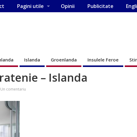
ct
Pagini utile
Opinii
Publicitate
Engl
nlanda
Islanda
Groenlanda
Insulele Feroe
Sti
ratenie – Islanda
Un comentariu