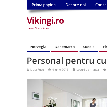
Prima pagina
Despre noi
Conta
Vikingi.ro
Jurnal Scandinav
Norvegia
Danemarca
Suedia
Fi
Personal pentru cu
Lidia Rusu
4 iunie 2016
Locuri de munca