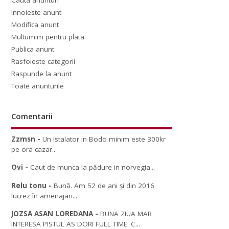
Cauta anunturi
Innoieste anunt
Modifica anunt
Multumim pentru plata
Publica anunt
Rasfoieste categorii
Raspunde la anunt
Toate anunturile
Comentarii
Zzmsn
-
Un istalator in Bodo minim este 300kr
pe ora cazar...
Ovi
-
Caut de munca la pădure in norvegia...
Relu tonu
-
Bună. Am 52 de ani și din 2016
lucrez în amenajari...
JOZSA ASAN LOREDANA
-
BUNA ZIUA MAR
INTERESA PISTUL AS DORI FULL TIME. C...