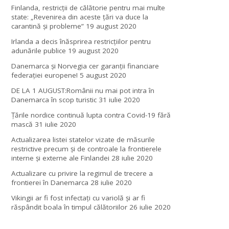
Finlanda, restricţii de călătorie pentru mai multe
state: „Revenirea din aceste ţări va duce la
carantină şi probleme”
19 august 2020
Irlanda a decis înăsprirea restricțiilor pentru
adunările publice
19 august 2020
Danemarca și Norvegia cer garanții financiare
federației europene!
5 august 2020
DE LA 1 AUGUST:Românii nu mai pot intra în
Danemarca în scop turistic
31 iulie 2020
Țările nordice continuă lupta contra Covid-19 fără
mască
31 iulie 2020
Actualizarea listei statelor vizate de măsurile
restrictive precum și de controale la frontierele
interne și externe ale Finlandei
28 iulie 2020
Actualizare cu privire la regimul de trecere a
frontierei în Danemarca
28 iulie 2020
Vikingii ar fi fost infectaţi cu variolă şi ar fi
răspândit boala în timpul călătoriilor
26 iulie 2020