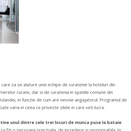
care sa se alature unei echipe de curatenie la hoteluri din
amerelor curate, dar si de curatenia in spatiile comune din
ala Islandei, in functie de cum are nevoie angajatorul. Programul de
ate varia in ceea ce priveste zilele in care veti lucra.
btine unul dintre cele trei locuri de munca puse la bataie
:
sa fiti o persoana punctuala, de incredere si responsabila. In