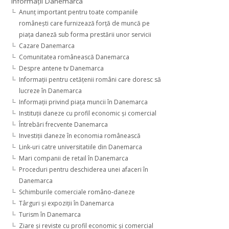
Informaţii Danemarca
Anunţ important pentru toate companiile
româneşti care furnizează forţă de muncă pe
piaţa daneză sub forma prestării unor servicii
Cazare Danemarca
Comunitatea românească Danemarca
Despre antene tv Danemarca
Informaţii pentru cetăţenii români care doresc să
lucreze în Danemarca
Informaţii privind piaţa muncii în Danemarca
Instituţii daneze cu profil economic şi comercial
Întrebări frecvente Danemarca
Investiţii daneze în economia românească
Link-uri catre universitatiile din Danemarca
Mari companii de retail în Danemarca
Proceduri pentru deschiderea unei afaceri în
Danemarca
Schimburile comerciale româno-daneze
Târguri şi expoziţii în Danemarca
Turism în Danemarca
Ziare şi reviste cu profil economic şi comercial