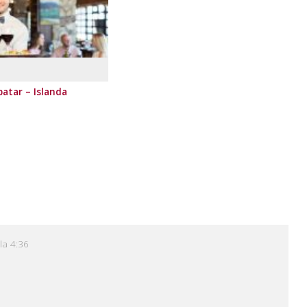
atar – Islanda
la 4:36