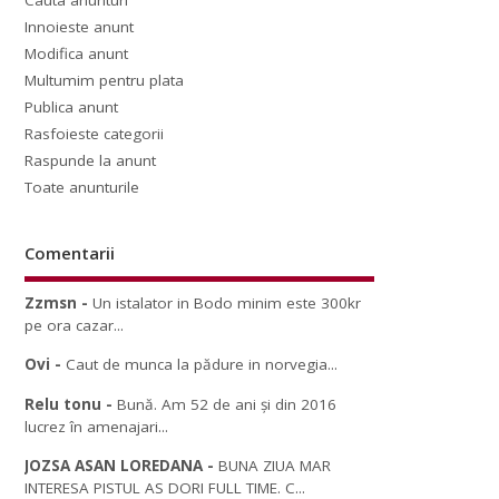
Cauta anunturi
Innoieste anunt
Modifica anunt
Multumim pentru plata
Publica anunt
Rasfoieste categorii
Raspunde la anunt
Toate anunturile
Comentarii
Zzmsn
-
Un istalator in Bodo minim este 300kr
pe ora cazar...
Ovi
-
Caut de munca la pădure in norvegia...
Relu tonu
-
Bună. Am 52 de ani și din 2016
lucrez în amenajari...
JOZSA ASAN LOREDANA
-
BUNA ZIUA MAR
INTERESA PISTUL AS DORI FULL TIME. C...