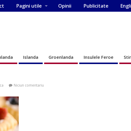
ct
Pagini utile
Opinii
Publicitate
Engl
nlanda
Islanda
Groenlanda
Insulele Feroe
Sti
ca
Niciun comentariu