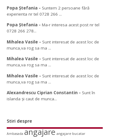
Popa Ștefania
-
Suntem 2 persoane fără
experienta nr tel 0728 266 ...
Popa Ștefania
-
Ma-r interesa acest post nr tel
0728 266 278...
Mihalea Vasile
-
Sunt interesat de acest loc de
munca,va rog sa ma ...
Mihalea Vasile
-
Sunt interesat de acest loc de
munca,va rog sa ma ...
Mihalea Vasile
-
Sunt interesat de acest loc de
munca,va rog sa ma ...
Alexandrescu Ciprian Constantin
-
Sunt în
islanda și caut de munca...
Stiri despre
angajare
angajare bucatar
Ambasada