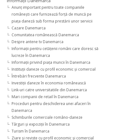
Informaţii Danemarca
Anunţ important pentru toate companiile
româneşti care furnizează forţă de muncă pe
piaţa daneză sub forma prestării unor servicii
Cazare Danemarca
Comunitatea românească Danemarca
Despre antene tv Danemarca
Informaţii pentru cetăţenii români care doresc să
lucreze în Danemarca
Informaţii privind piaţa muncii în Danemarca
Instituţii daneze cu profil economic şi comercial
Întrebări frecvente Danemarca
Investiţii daneze în economia românească
Link-uri catre universitatiile din Danemarca
Mari companii de retail în Danemarca
Proceduri pentru deschiderea unei afaceri în
Danemarca
Schimburile comerciale româno-daneze
Târguri şi expoziţii în Danemarca
Turism în Danemarca
Ziare şi reviste cu profil economic şi comercial