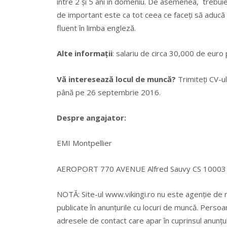
între 2 și 5 ani în domeniu. De asemenea, trebuie s
de important este ca tot ceea ce faceți să aducă u
fluent în limba engleză.
Alte informații
: salariu de circa 30,000 de euro 
Vă interesează locul de muncă?
Trimiteți CV-
până pe 26 septembrie 2016.
Despre angajator:
EMI Montpellier
AEROPORT 770 AVENUE Alfred Sauvy CS 10003
NOTĂ: Site-ul www.vikingi.ro nu este agenție de 
publicate în anunțurile cu locuri de muncă. Persoa
adresele de contact care apar în cuprinsul anunțul