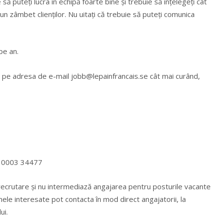
ă puteți lucra în echipă foarte bine și trebuie să înțelegeți cât
n zâmbet clienților. Nu uitați că trebuie să puteți comunica
pe an.
ul pe adresa de e-mail
jobb@lepainfrancais.se
cât mai curând,
 0003 34477
recrutare și nu intermediază angajarea pentru posturile vacante
nele interesate pot contacta în mod direct angajatorii, la
ui.