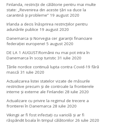
Finlanda, restricţii de călătorie pentru mai multe
state: „Revenirea din aceste ţări va duce la
carantină şi probleme”
19 august 2020
Irlanda a decis înăsprirea restricțiilor pentru
adunările publice
19 august 2020
Danemarca și Norvegia cer garanții financiare
federației europene!
5 august 2020
DE LA 1 AUGUST:Românii nu mai pot intra în
Danemarca în scop turistic
31 iulie 2020
Țările nordice continuă lupta contra Covid-19 fără
mască
31 iulie 2020
Actualizarea listei statelor vizate de măsurile
restrictive precum și de controale la frontierele
interne și externe ale Finlandei
28 iulie 2020
Actualizare cu privire la regimul de trecere a
frontierei în Danemarca
28 iulie 2020
Vikingii ar fi fost infectaţi cu variolă şi ar fi
răspândit boala în timpul călătoriilor
26 iulie 2020