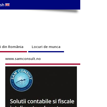
ish
ri din România
Locuri de munca
www.samconsult.no