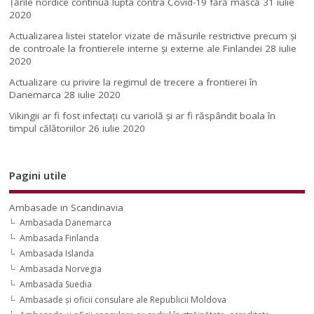
Țările nordice continuă lupta contra Covid-19 fără mască
31 iulie
2020
Actualizarea listei statelor vizate de măsurile restrictive precum și
de controale la frontierele interne și externe ale Finlandei
28 iulie
2020
Actualizare cu privire la regimul de trecere a frontierei în
Danemarca
28 iulie 2020
Vikingii ar fi fost infectaţi cu variolă şi ar fi răspândit boala în
timpul călătoriilor
26 iulie 2020
Pagini utile
Ambasade in Scandinavia
Ambasada Danemarca
Ambasada Finlanda
Ambasada Islanda
Ambasada Norvegia
Ambasada Suedia
Ambasade şi oficii consulare ale Republicii Moldova