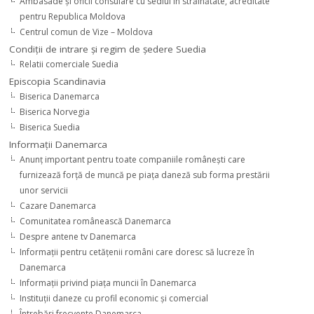
Ambasade şi oficii consulare cu sediul în străinătate, acreditate
pentru Republica Moldova
Centrul comun de Vize – Moldova
Condiţii de intrare şi regim de şedere Suedia
Relatii comerciale Suedia
Episcopia Scandinavia
Biserica Danemarca
Biserica Norvegia
Biserica Suedia
Informaţii Danemarca
Anunţ important pentru toate companiile româneşti care
furnizează forţă de muncă pe piaţa daneză sub forma prestării
unor servicii
Cazare Danemarca
Comunitatea românească Danemarca
Despre antene tv Danemarca
Informaţii pentru cetăţenii români care doresc să lucreze în
Danemarca
Informaţii privind piaţa muncii în Danemarca
Instituţii daneze cu profil economic şi comercial
Întrebări frecvente Danemarca