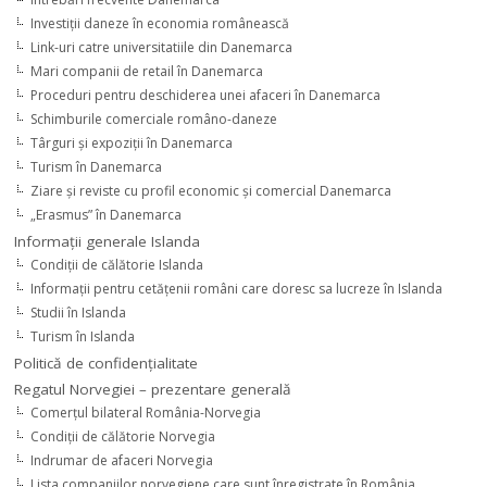
Investiţii daneze în economia românească
Link-uri catre universitatiile din Danemarca
Mari companii de retail în Danemarca
Proceduri pentru deschiderea unei afaceri în Danemarca
Schimburile comerciale româno-daneze
Târguri şi expoziţii în Danemarca
Turism în Danemarca
Ziare şi reviste cu profil economic şi comercial Danemarca
„Erasmus” în Danemarca
Informaţii generale Islanda
Condiţii de călătorie Islanda
Informaţii pentru cetăţenii români care doresc sa lucreze în Islanda
Studii în Islanda
Turism în Islanda
Politică de confidențialitate
Regatul Norvegiei – prezentare generală
Comerţul bilateral România-Norvegia
Condiții de călătorie Norvegia
Indrumar de afaceri Norvegia
Lista companiilor norvegiene care sunt înregistrate în România