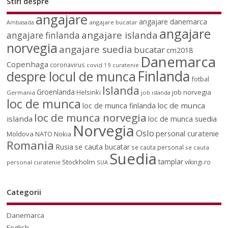
Stiri despre
angajare
angajare danemarca
angajare bucatar
Ambasada
angajare
angajare islanda
angajare finlanda
norvegia
angajare suedia
bucatar
cm2018
Danemarca
Copenhaga
coronavirus
covid 19
curatenie
Finlanda
despre locul de munca
fotbal
Islanda
Groenlanda
job norvegia
Helsinki
Germania
job islanda
loc de munca
loc de munca
loc de munca finlanda
loc de munca norvegia
islanda
loc de munca suedia
Norvegia
Oslo
personal curatenie
Moldova
NATO
Nokia
Romania
Rusia
se cauta bucatar
se cauta personal
se cauta
Suedia
tamplar
Stockholm
vikingi.ro
personal curatenie
SUA
Categorii
Danemarca
English