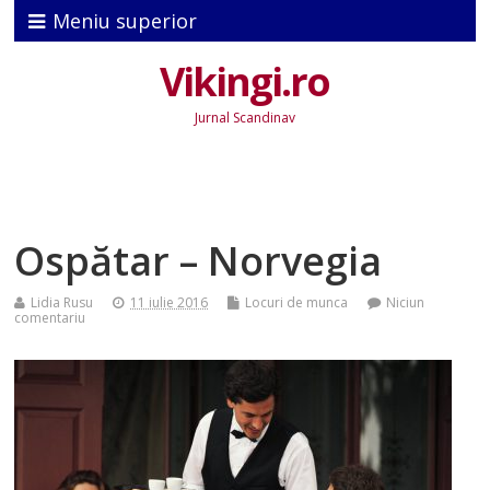
Meniu superior
Vikingi.ro
Jurnal Scandinav
Ospătar – Norvegia
Lidia Rusu
11 iulie 2016
Locuri de munca
Niciun
comentariu