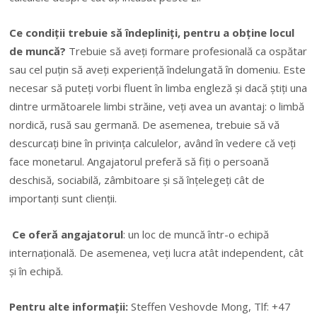
Ce condiții trebuie să îndepliniți, pentru a obține locul
de muncă?
Trebuie să aveți formare profesională ca ospătar
sau cel puțin să aveți experiență îndelungată în domeniu. Este
necesar să puteți vorbi fluent în limba engleză și dacă știți una
dintre următoarele limbi străine, veți avea un avantaj: o limbă
nordică, rusă sau germană. De asemenea, trebuie să vă
descurcați bine în privința calculelor, având în vedere că veți
face monetarul. Angajatorul preferă să fiți o persoană
deschisă, sociabilă, zâmbitoare și să înțelegeți cât de
importanți sunt clienții.
Ce oferă angajatorul
: un loc de muncă într-o echipă
internațională. De asemenea, veți lucra atât independent, cât
și în echipă.
Pentru alte informații:
Steffen Veshovde Mong, Tlf: +47