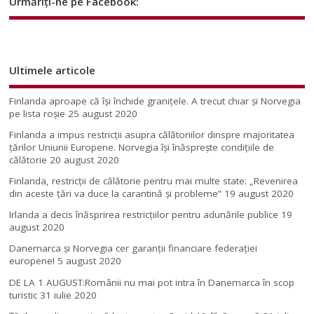
Urmăriți-ne pe Facebook:
Ultimele articole
Finlanda aproape că își închide granițele. A trecut chiar și Norvegia
pe lista roșie
25 august 2020
Finlanda a impus restricţii asupra călătoriilor dinspre majoritatea
ţărilor Uniunii Europene. Norvegia își înăsprește condițiile de
călătorie
20 august 2020
Finlanda, restricţii de călătorie pentru mai multe state: „Revenirea
din aceste ţări va duce la carantină şi probleme”
19 august 2020
Irlanda a decis înăsprirea restricțiilor pentru adunările publice
19
august 2020
Danemarca și Norvegia cer garanții financiare federației
europene!
5 august 2020
DE LA 1 AUGUST:Românii nu mai pot intra în Danemarca în scop
turistic
31 iulie 2020