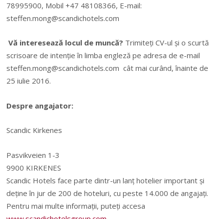
78995900, Mobil +47 48108366, E-mail:
steffen.mong@scandichotels.com
Vă interesează locul de muncă?
Trimiteți CV-ul și o scurtă
scrisoare de intenție în limba engleză pe adresa de e-mail
steffen.mong@scandichotels.com
cât mai curând, înainte de
25 iulie 2016.
Despre angajator:
Scandic Kirkenes
Pasvikveien 1-3
9900 KIRKENES
Scandic Hotels face parte dintr-un lanț hotelier important și
deține în jur de 200 de hoteluri, cu peste 14.000 de angajați.
Pentru mai multe informații, puteți accesa
www.scandichotelsgroup.com