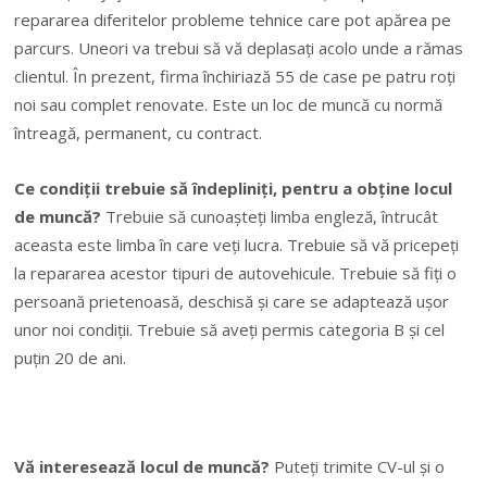
repararea diferitelor probleme tehnice care pot apărea pe
parcurs. Uneori va trebui să vă deplasați acolo unde a rămas
clientul. În prezent, firma închiriază 55 de case pe patru roți
noi sau complet renovate. Este un loc de muncă cu normă
întreagă, permanent, cu contract.
Ce condiții trebuie să îndepliniți, pentru a obține locul
de muncă?
Trebuie să cunoașteți limba engleză, întrucât
aceasta este limba în care veți lucra. Trebuie să vă pricepeți
la repararea acestor tipuri de autovehicule. Trebuie să fiți o
persoană prietenoasă, deschisă și care se adaptează ușor
unor noi condiții. Trebuie să aveți permis categoria B și cel
puțin 20 de ani.
Vă interesează locul de muncă?
Puteți trimite CV-ul și o