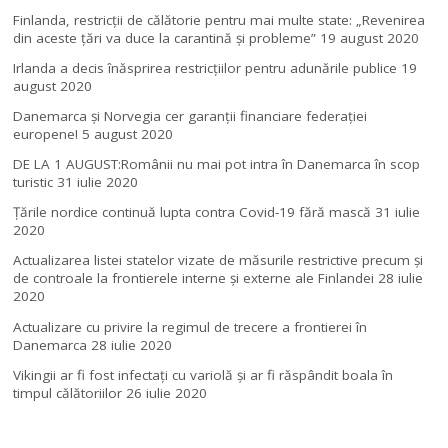
Finlanda, restricţii de călătorie pentru mai multe state: „Revenirea
din aceste ţări va duce la carantină şi probleme”
19 august 2020
Irlanda a decis înăsprirea restricțiilor pentru adunările publice
19
august 2020
Danemarca și Norvegia cer garanții financiare federației
europene!
5 august 2020
DE LA 1 AUGUST:Românii nu mai pot intra în Danemarca în scop
turistic
31 iulie 2020
Țările nordice continuă lupta contra Covid-19 fără mască
31 iulie
2020
Actualizarea listei statelor vizate de măsurile restrictive precum și
de controale la frontierele interne și externe ale Finlandei
28 iulie
2020
Actualizare cu privire la regimul de trecere a frontierei în
Danemarca
28 iulie 2020
Vikingii ar fi fost infectaţi cu variolă şi ar fi răspândit boala în
timpul călătoriilor
26 iulie 2020