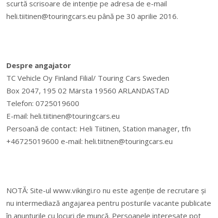
scurtă scrisoare de intenție pe adresa de e-mail
heli.tiitinen@touringcars.eu
până pe 30 aprilie 2016.
Despre angajator
TC Vehicle Oy Finland Filial/ Touring Cars Sweden
Box 2047, 195 02 Märsta 19560 ARLANDASTAD
Telefon: 0725019600
E-mail:
heli.tiitinen@touringcars.eu
Persoană de contact: Heli Tiitinen, Station manager, tfn
+46725019600 e-mail:
heli.tiitnen@touringcars.eu
NOTĂ: Site-ul www.vikingi.ro nu este agenție de recrutare și
nu intermediază angajarea pentru posturile vacante publicate
în anunțurile cu locuri de muncă. Persoanele interesate pot