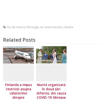
loc de munca
,
Norvegia
,
se cauta mecanic
,
Suedia
Related Posts
Finlanda a impus
Nuntă organizată
restricţii asupra
în două țări
călătoriilor
diferite, din cauza
dinspre
COVID-19: Mireasa
majoritatea ţărilor
a stat în Norvegia,