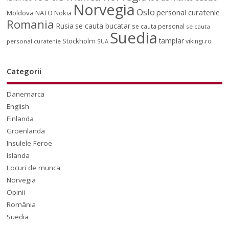
Norvegia
Oslo
personal curatenie
Moldova
NATO
Nokia
Romania
Rusia
se cauta bucatar
se cauta personal
se cauta
Suedia
tamplar
Stockholm
vikingi.ro
personal curatenie
SUA
Categorii
Danemarca
English
Finlanda
Groenlanda
Insulele Feroe
Islanda
Locuri de munca
Norvegia
Opinii
România
Suedia