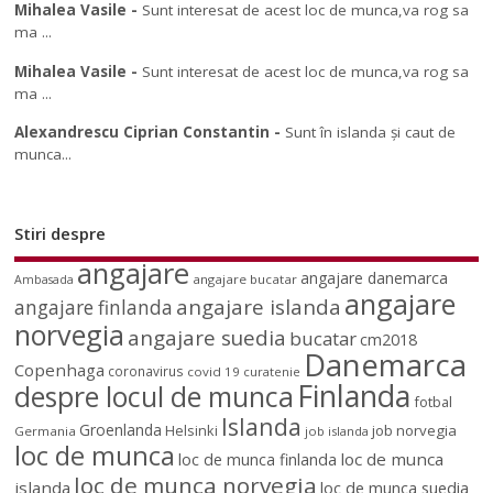
Mihalea Vasile
-
Sunt interesat de acest loc de munca,va rog sa
ma ...
Mihalea Vasile
-
Sunt interesat de acest loc de munca,va rog sa
ma ...
Alexandrescu Ciprian Constantin
-
Sunt în islanda și caut de
munca...
Stiri despre
angajare
angajare danemarca
angajare bucatar
Ambasada
angajare
angajare islanda
angajare finlanda
norvegia
angajare suedia
bucatar
cm2018
Danemarca
Copenhaga
coronavirus
covid 19
curatenie
Finlanda
despre locul de munca
fotbal
Islanda
Groenlanda
job norvegia
Helsinki
Germania
job islanda
loc de munca
loc de munca
loc de munca finlanda
loc de munca norvegia
islanda
loc de munca suedia