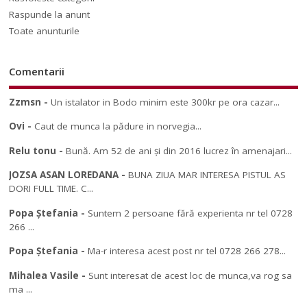
Raspunde la anunt
Toate anunturile
Comentarii
Zzmsn
-
Un istalator in Bodo minim este 300kr pe ora cazar...
Ovi
-
Caut de munca la pădure in norvegia...
Relu tonu
-
Bună. Am 52 de ani și din 2016 lucrez în amenajari...
JOZSA ASAN LOREDANA
-
BUNA ZIUA MAR INTERESA PISTUL AS
DORI FULL TIME. C...
Popa Ștefania
-
Suntem 2 persoane fără experienta nr tel 0728
266 ...
Popa Ștefania
-
Ma-r interesa acest post nr tel 0728 266 278...
Mihalea Vasile
-
Sunt interesat de acest loc de munca,va rog sa
ma ...