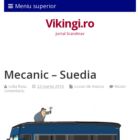
Meniu superior
Vikingi.ro
Jurnal Scandinav
Mecanic – Suedia
Lidia Rusu
22 martie 2016
Locuri de munca
Niciun
comentariu