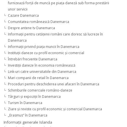
furnizează forţă de muncă pe piaţa daneză sub forma prestării
unor servicii
Cazare Danemarca
Comunitatea românească Danemarca
Despre antene tv Danemarca
Informaţii pentru cetăţenii români care doresc să lucreze în
Danemarca
Informaţii privind piaţa muncii în Danemarca
Instituţii daneze cu profil economic şi comercial
Întrebări frecvente Danemarca
Investiţii daneze în economia românească
Link-uri catre universitatiile din Danemarca
Mari companii de retail în Danemarca
Proceduri pentru deschiderea unei afaceri în Danemarca
Schimburile comerciale româno-daneze
Târguri şi expoziţii în Danemarca
Turism în Danemarca
Ziare şi reviste cu profil economic şi comercial Danemarca
„Erasmus” în Danemarca
Informaţii generale Islanda