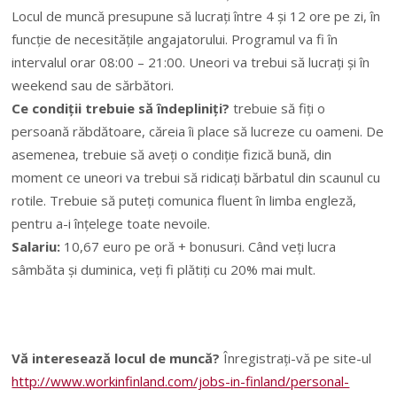
Locul de muncă presupune să lucrați între 4 și 12 ore pe zi, în
funcție de necesitățile angajatorului. Programul va fi în
intervalul orar 08:00 – 21:00. Uneori va trebui să lucrați și în
weekend sau de sărbători.
Ce condiții trebuie să îndepliniți?
trebuie să fiți o
persoană răbdătoare, căreia îi place să lucreze cu oameni. De
asemenea, trebuie să aveți o condiție fizică bună, din
moment ce uneori va trebui să ridicați bărbatul din scaunul cu
rotile. Trebuie să puteți comunica fluent în limba engleză,
pentru a-i înțelege toate nevoile.
Salariu:
10,67 euro pe oră + bonusuri. Când veți lucra
sâmbăta și duminica, veți fi plătiți cu 20% mai mult.
Vă interesează locul de muncă?
Înregistrați-vă pe site-ul
http://www.workinfinland.com/jobs-in-finland/personal-