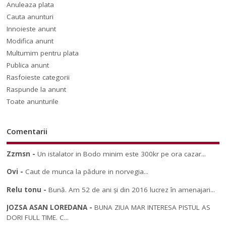
Anuleaza plata
Cauta anunturi
Innoieste anunt
Modifica anunt
Multumim pentru plata
Publica anunt
Rasfoieste categorii
Raspunde la anunt
Toate anunturile
Comentarii
Zzmsn
-
Un istalator in Bodo minim este 300kr pe ora cazar...
Ovi
-
Caut de munca la pădure in norvegia...
Relu tonu
-
Bună. Am 52 de ani și din 2016 lucrez în amenajari...
JOZSA ASAN LOREDANA
-
BUNA ZIUA MAR INTERESA PISTUL AS
DORI FULL TIME. C...