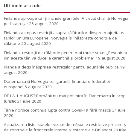
Ultimele articole
Finlanda aproape că își închide granițele. A trecut chiar și Norvegia
pe lista roșie
25 august 2020
Finlanda a impus restricţii asupra călătoriilor dinspre majoritatea
ţărilor Uniunii Europene. Norvegia își înăsprește condițiile de
călătorie
20 august 2020
Finlanda, restricţii de călătorie pentru mai multe state: „Revenirea
din aceste ţări va duce la carantină şi probleme”
19 august 2020
Irlanda a decis înăsprirea restricțiilor pentru adunările publice
19
august 2020
Danemarca și Norvegia cer garanții financiare federației
europene!
5 august 2020
DE LA 1 AUGUST:Românii nu mai pot intra în Danemarca în scop
turistic
31 iulie 2020
Țările nordice continuă lupta contra Covid-19 fără mască
31 iulie
2020
Actualizarea listei statelor vizate de măsurile restrictive precum și
de controale la frontierele interne și externe ale Finlandei
28 iulie