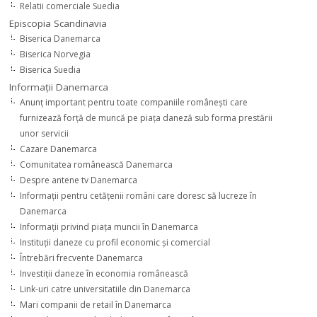
Relatii comerciale Suedia
Episcopia Scandinavia
Biserica Danemarca
Biserica Norvegia
Biserica Suedia
Informaţii Danemarca
Anunţ important pentru toate companiile româneşti care
furnizează forţă de muncă pe piaţa daneză sub forma prestării
unor servicii
Cazare Danemarca
Comunitatea românească Danemarca
Despre antene tv Danemarca
Informaţii pentru cetăţenii români care doresc să lucreze în
Danemarca
Informaţii privind piaţa muncii în Danemarca
Instituţii daneze cu profil economic şi comercial
Întrebări frecvente Danemarca
Investiţii daneze în economia românească
Link-uri catre universitatiile din Danemarca
Mari companii de retail în Danemarca