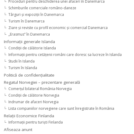
Proceduri pentru deschiderea unei afaceri în Danemarca
Schimburile comerciale româno-daneze
Târguri şi expoziţii în Danemarca
Turism în Danemarca
Ziare şi reviste cu profil economic şi comercial Danemarca
„Erasmus” în Danemarca
Informaţii generale Islanda
Condiţii de călătorie Islanda
Informaţii pentru cetăţenii români care doresc sa lucreze în Islanda
Studii în Islanda
Turism în Islanda
Politică de confidențialitate
Regatul Norvegiei – prezentare generală
Comerţul bilateral România-Norvegia
Condiții de călătorie Norvegia
Indrumar de afaceri Norvegia
Lista companiilor norvegiene care sunt înregistrate în România
Relaţii Economice Finlanda
Informaţii pentru turişti Finlanda
Afiseaza anunt