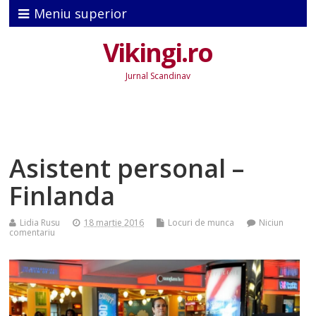
Meniu superior
Vikingi.ro
Jurnal Scandinav
Asistent personal –
Finlanda
Lidia Rusu
18 martie 2016
Locuri de munca
Niciun
comentariu