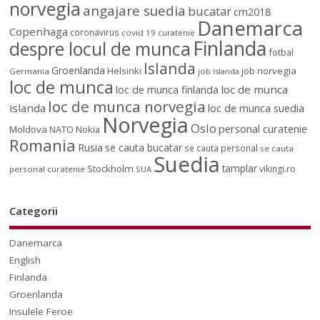
norvegia
angajare suedia
bucatar
cm2018
Danemarca
Copenhaga
coronavirus
covid 19
curatenie
Finlanda
despre locul de munca
fotbal
Islanda
Groenlanda
job norvegia
Helsinki
Germania
job islanda
loc de munca
loc de munca
loc de munca finlanda
loc de munca norvegia
islanda
loc de munca suedia
Norvegia
Oslo
personal curatenie
Moldova
NATO
Nokia
Romania
Rusia
se cauta bucatar
se cauta personal
se cauta
Suedia
tamplar
Stockholm
vikingi.ro
personal curatenie
SUA
Categorii
Danemarca
English
Finlanda
Groenlanda
Insulele Feroe