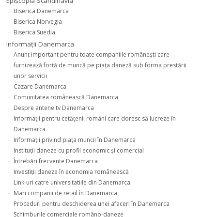
Episcopia Scandinavia
Biserica Danemarca
Biserica Norvegia
Biserica Suedia
Informaţii Danemarca
Anunţ important pentru toate companiile româneşti care
furnizează forţă de muncă pe piaţa daneză sub forma prestării
unor servicii
Cazare Danemarca
Comunitatea românească Danemarca
Despre antene tv Danemarca
Informaţii pentru cetăţenii români care doresc să lucreze în
Danemarca
Informaţii privind piaţa muncii în Danemarca
Instituţii daneze cu profil economic şi comercial
Întrebări frecvente Danemarca
Investiţii daneze în economia românească
Link-uri catre universitatiile din Danemarca
Mari companii de retail în Danemarca
Proceduri pentru deschiderea unei afaceri în Danemarca
Schimburile comerciale româno-daneze