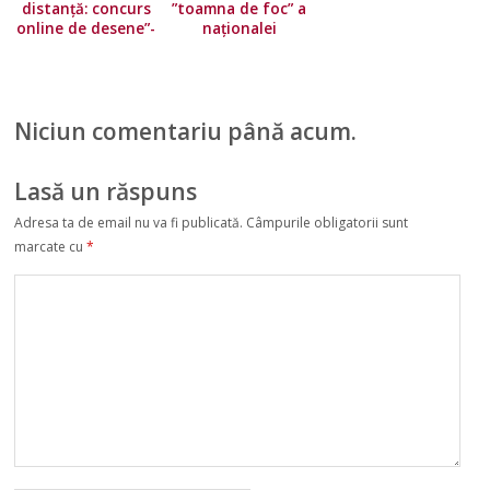
distanță: concurs
”toamna de foc” a
online de desene”-
naționalei
partea a 2-a,
României!
dedicat Zilei Limbii
Avantajul
Române 31 August
”tricolorilor” în
decisivul cu
Niciun comentariu până acum.
Islanda
Lasă un răspuns
Adresa ta de email nu va fi publicată.
Câmpurile obligatorii sunt
marcate cu
*