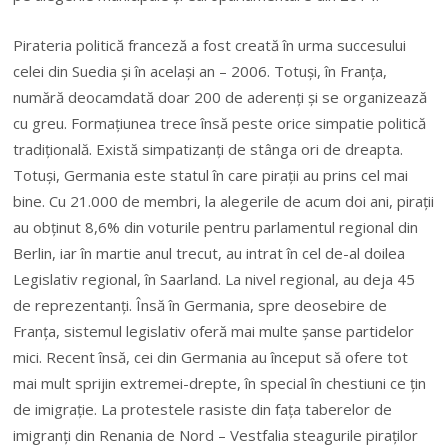
Pirateria politică franceză a fost creată în urma succesului
celei din Suedia și în acelaşi an – 2006. Totuşi, în Franţa,
numără deocamdată doar 200 de aderenţi şi se organizează
cu greu. Formaţiunea trece însă peste orice simpatie politică
tradiţională. Există simpatizanţi de stânga ori de dreapta.
Totuși, Germania este statul în care pirații au prins cel mai
bine. Cu 21.000 de membri, la alegerile de acum doi ani, pirații
au obținut 8,6% din voturile pentru parlamentul regional din
Berlin, iar în martie anul trecut, au intrat în cel de-al doilea
Legislativ regional, în Saarland. La nivel regional, au deja 45
de reprezentanți. Însă în Germania, spre deosebire de
Franța, sistemul legislativ oferă mai multe șanse partidelor
mici. Recent însă, cei din Germania au început să ofere tot
mai mult sprijin extremei-drepte, în special în chestiuni ce țin
de imigrație. La protestele rasiste din fața taberelor de
imigranți din Renania de Nord – Vestfalia steagurile piraților