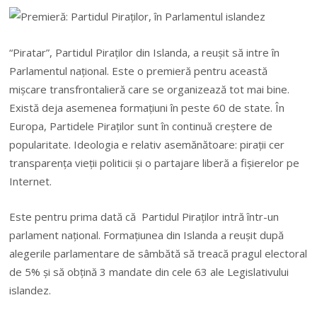
“Piratar”, Partidul Piraților din Islanda, a reușit să intre în
Parlamentul național. Este o premieră pentru această
mișcare transfrontalieră care se organizează tot mai bine.
Există deja asemenea formațiuni în peste 60 de state. În
Europa, Partidele Piraţilor sunt în continuă creştere de
popularitate. Ideologia e relativ asemănătoare: pirații cer
transparența vieții politicii și o partajare liberă a fișierelor pe
Internet.
Este pentru prima dată că Partidul Piraţilor intră într-un
parlament naţional. Formaţiunea din Islanda a reuşit după
alegerile parlamentare de sâmbătă să treacă pragul electoral
de 5% şi să obţină 3 mandate din cele 63 ale Legislativului
islandez.