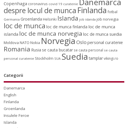
Danemarca
Copenhaga
coronavirus
covid 19
curatenie
Finlanda
despre locul de munca
fotbal
Islanda
Groenlanda
job norvegia
Helsinki
Germania
job islanda
loc de munca
loc de munca
loc de munca finlanda
loc de munca norvegia
islanda
loc de munca suedia
Norvegia
Oslo
personal curatenie
Moldova
NATO
Nokia
Romania
Rusia
se cauta bucatar
se cauta personal
se cauta
Suedia
tamplar
Stockholm
vikingi.ro
personal curatenie
SUA
Categorii
Danemarca
English
Finlanda
Groenlanda
Insulele Feroe
Islanda