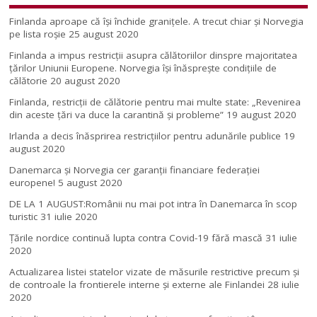
Finlanda aproape că își închide granițele. A trecut chiar și Norvegia
pe lista roșie
25 august 2020
Finlanda a impus restricţii asupra călătoriilor dinspre majoritatea
ţărilor Uniunii Europene. Norvegia își înăsprește condițiile de
călătorie
20 august 2020
Finlanda, restricţii de călătorie pentru mai multe state: „Revenirea
din aceste ţări va duce la carantină şi probleme”
19 august 2020
Irlanda a decis înăsprirea restricțiilor pentru adunările publice
19
august 2020
Danemarca și Norvegia cer garanții financiare federației
europene!
5 august 2020
DE LA 1 AUGUST:Românii nu mai pot intra în Danemarca în scop
turistic
31 iulie 2020
Țările nordice continuă lupta contra Covid-19 fără mască
31 iulie
2020
Actualizarea listei statelor vizate de măsurile restrictive precum și
de controale la frontierele interne și externe ale Finlandei
28 iulie
2020