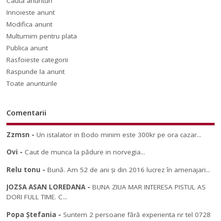
Cauta anunturi
Innoieste anunt
Modifica anunt
Multumim pentru plata
Publica anunt
Rasfoieste categorii
Raspunde la anunt
Toate anunturile
Comentarii
Zzmsn
-
Un istalator in Bodo minim este 300kr pe ora cazar...
Ovi
-
Caut de munca la pădure in norvegia...
Relu tonu
-
Bună. Am 52 de ani și din 2016 lucrez în amenajari...
JOZSA ASAN LOREDANA
-
BUNA ZIUA MAR INTERESA PISTUL AS
DORI FULL TIME. C...
Popa Ștefania
-
Suntem 2 persoane fără experienta nr tel 0728