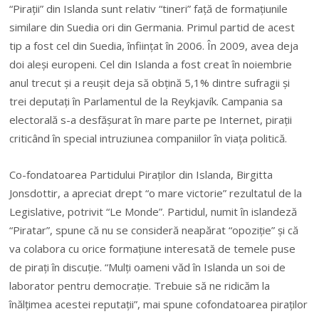
“Piraţii” din Islanda sunt relativ “tineri” faţă de formaţiunile
similare din Suedia ori din Germania. Primul partid de acest
tip a fost cel din Suedia, înfiinţat în 2006. În 2009, avea deja
doi aleşi europeni. Cel din Islanda a fost creat în noiembrie
anul trecut şi a reuşit deja să obţină 5,1% dintre sufragii şi
trei deputaţi în Parlamentul de la Reykjavík. Campania sa
electorală s-a desfăşurat în mare parte pe Internet, piraţii
criticând în special intruziunea companiilor în viaţa politică.
Co-fondatoarea Partidului Piraţilor din Islanda, Birgitta
Jonsdottir, a apreciat drept “o mare victorie” rezultatul de la
Legislative, potrivit “Le Monde”. Partidul, numit în islandeză
“Piratar”, spune că nu se consideră neapărat “opoziţie” şi că
va colabora cu orice formaţiune interesată de temele puse
de piraţi în discuţie. “Mulţi oameni văd în Islanda un soi de
laborator pentru democraţie. Trebuie să ne ridicăm la
înălţimea acestei reputaţii”, mai spune cofondatoarea piraţilor