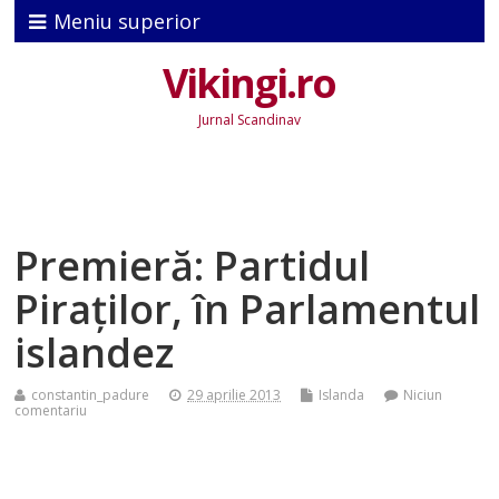
Meniu superior
Vikingi.ro
Jurnal Scandinav
Premieră: Partidul
Piraților, în Parlamentul
islandez
constantin_padure
29 aprilie 2013
Islanda
Niciun
comentariu