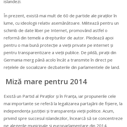
islandezi.
În prezent, există mai mult de 60 de partide ale piraţilor în
lume, cu ideologii relativ asemănătoare. Militează pentru un
schimb de date liber pe Internet, promovând astfel o
reformă din temelii a drepturilor de autor. Pledează apoi
pentru o mai bună protecţie a vieţii private pe internet şi
pentru transparentizare a vieţii publice. De pildă, piraţii din
Germania merg până acolo încât a transmite în direct pe
reţelele de socializare dezbaterile din parlamentele de land.
Miză mare pentru 2014
Există un Partid al Piraţilor și în Franţa, iar propunerile cele
mai importante se referă la legalizarea partajării de fişiere, la
independenţa justiţiei şi transparenţa vieţii politice. Acum,
privind spre succesul islandezilor, încearcă să se concentreze
pe alegerile municipale și europarlamentare din 2014.