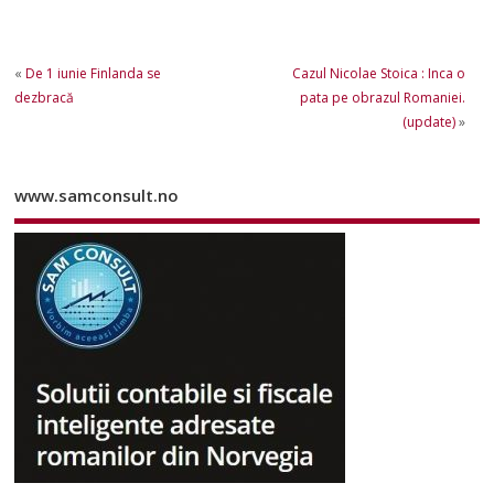
«
De 1 iunie Finlanda se
Cazul Nicolae Stoica : Inca o
dezbracă
pata pe obrazul Romaniei.
(update)
»
www.samconsult.no