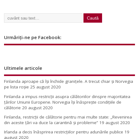
Urmăriți-ne pe Facebook:
Ultimele articole
Finlanda aproape că își închide granițele. A trecut chiar și Norvegia
pe lista roșie
25 august 2020
Finlanda a impus restricţii asupra călătoriilor dinspre majoritatea
ţărilor Uniunii Europene. Norvegia își înăsprește condițiile de
călătorie
20 august 2020
Finlanda, restricţii de călătorie pentru mai multe state: „Revenirea
din aceste ţări va duce la carantină şi probleme”
19 august 2020
Irlanda a decis înăsprirea restricțiilor pentru adunările publice
19
august 2020