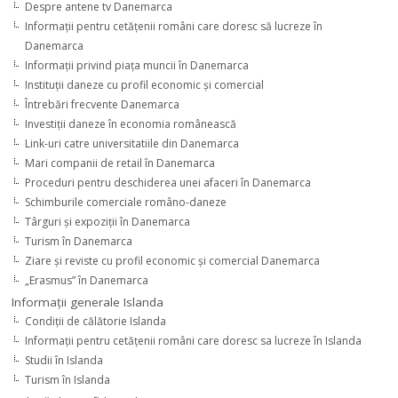
Despre antene tv Danemarca
Informaţii pentru cetăţenii români care doresc să lucreze în
Danemarca
Informaţii privind piaţa muncii în Danemarca
Instituţii daneze cu profil economic şi comercial
Întrebări frecvente Danemarca
Investiţii daneze în economia românească
Link-uri catre universitatiile din Danemarca
Mari companii de retail în Danemarca
Proceduri pentru deschiderea unei afaceri în Danemarca
Schimburile comerciale româno-daneze
Târguri şi expoziţii în Danemarca
Turism în Danemarca
Ziare şi reviste cu profil economic şi comercial Danemarca
„Erasmus” în Danemarca
Informaţii generale Islanda
Condiţii de călătorie Islanda
Informaţii pentru cetăţenii români care doresc sa lucreze în Islanda
Studii în Islanda
Turism în Islanda