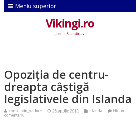
Meniu superior
Vikingi.ro
Jurnal Scandinav
Opoziţia de centru-
dreapta câștigă
legislativele din Islanda
constantin_padure
28 aprilie 2013
Islanda
Niciun
comentariu