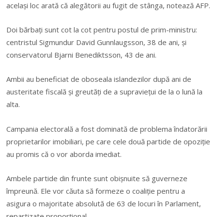
acelaşi loc arată că alegătorii au fugit de stânga, notează AFP.
Doi bărbaţi sunt cot la cot pentru postul de prim-ministru:
centristul Sigmundur David Gunnlaugsson, 38 de ani, şi
conservatorul Bjarni Benediktsson, 43 de ani.
Ambii au beneficiat de oboseala islandezilor după ani de
austeritate fiscală şi greutăţi de a supravieţui de la o lună la
alta.
Campania electorală a fost dominată de problema îndatorării
proprietarilor imobiliari, pe care cele două partide de opoziţie
au promis că o vor aborda imediat.
Ambele partide din frunte sunt obişnuite să guverneze
împreună. Ele vor căuta să formeze o coaliţie pentru a
asigura o majoritate absolută de 63 de locuri în Parlament,
repartizate proporţional.