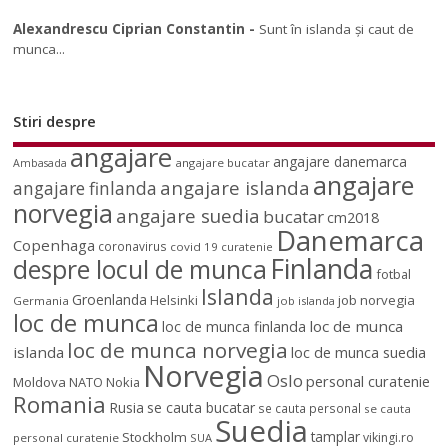
Alexandrescu Ciprian Constantin
-
Sunt în islanda și caut de
munca...
Stiri despre
angajare
angajare danemarca
angajare bucatar
Ambasada
angajare
angajare islanda
angajare finlanda
norvegia
angajare suedia
bucatar
cm2018
Danemarca
Copenhaga
coronavirus
covid 19
curatenie
Finlanda
despre locul de munca
fotbal
Islanda
Groenlanda
job norvegia
Helsinki
Germania
job islanda
loc de munca
loc de munca
loc de munca finlanda
loc de munca norvegia
islanda
loc de munca suedia
Norvegia
Oslo
personal curatenie
Moldova
NATO
Nokia
Romania
Rusia
se cauta bucatar
se cauta personal
se cauta
Suedia
tamplar
Stockholm
vikingi.ro
personal curatenie
SUA