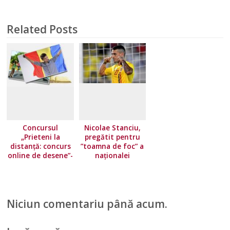
Related Posts
Concursul
Nicolae Stanciu,
„Prieteni la
pregătit pentru
distanță: concurs
”toamna de foc” a
online de desene”-
naționalei
partea a 2-a,
României!
dedicat Zilei Limbii
Avantajul
Române 31 August
”tricolorilor” în
decisivul cu
Niciun comentariu până acum.
Islanda