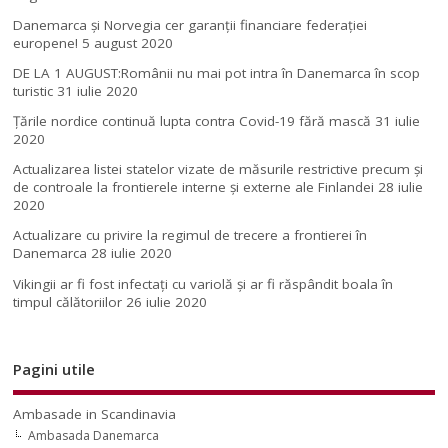
Danemarca și Norvegia cer garanții financiare federației
europene!
5 august 2020
DE LA 1 AUGUST:Românii nu mai pot intra în Danemarca în scop
turistic
31 iulie 2020
Țările nordice continuă lupta contra Covid-19 fără mască
31 iulie
2020
Actualizarea listei statelor vizate de măsurile restrictive precum și
de controale la frontierele interne și externe ale Finlandei
28 iulie
2020
Actualizare cu privire la regimul de trecere a frontierei în
Danemarca
28 iulie 2020
Vikingii ar fi fost infectaţi cu variolă şi ar fi răspândit boala în
timpul călătoriilor
26 iulie 2020
Pagini utile
Ambasade in Scandinavia
Ambasada Danemarca