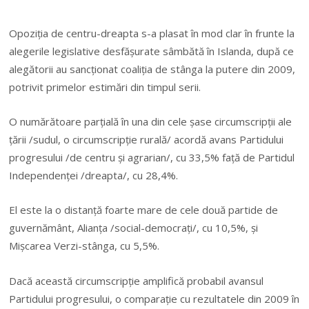
Opoziţia de centru-dreapta s-a plasat în mod clar în frunte la
alegerile legislative desfăşurate sâmbătă în Islanda, după ce
alegătorii au sancţionat coaliţia de stânga la putere din 2009,
potrivit primelor estimări din timpul serii.
O numărătoare parţială în una din cele şase circumscripţii ale
ţării /sudul, o circumscripţie rurală/ acordă avans Partidului
progresului /de centru şi agrarian/, cu 33,5% faţă de Partidul
Independenţei /dreapta/, cu 28,4%.
El este la o distanţă foarte mare de cele două partide de
guvernământ, Alianţa /social-democraţi/, cu 10,5%, şi
Mişcarea Verzi-stânga, cu 5,5%.
Dacă această circumscripţie amplifică probabil avansul
Partidului progresului, o comparaţie cu rezultatele din 2009 în