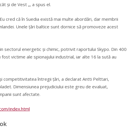
t şi de Vest „, a spus el.
 Eu cred că în Suedia există mai multe abordări, dar membrii
Finlandei. Unele ţări baltice sunt dornice să promoveze acest
n sectorul energetic şi chimic, potrivit raportului Skypo. Din 400
ost victime ale spionajului industrial, iar alte 16 la sută au
competitivitatea întregii ţări, a declarat Antti Pelttari,
ladet. Dimensiunea prejudiciului este greu de evaluat,
panii sunt afectate.
com/index.html
ook