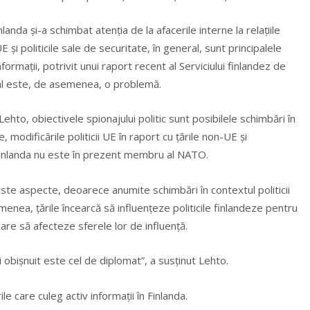
nlanda şi-a schimbat atenţia de la afacerile interne la relaţiile
E şi politicile sale de securitate, în general, sunt principalele
ormaţii, potrivit unui raport recent al Serviciului finlandez de
rial este, de asemenea, o problemă.
 Lehto, obiectivele spionajului politic sunt posibilele schimbări în
, modificările politicii UE în raport cu ţările non-UE şi
Finlanda nu este în prezent membru al NATO.
ste aspecte, deoarece anumite schimbări în contextul politicii
menea, ţările încearcă să influenţeze politicile finlandeze pentru
are să afecteze sferele lor de influenţă.
ai obişnuit este cel de diplomat”, a susţinut Lehto.
 care culeg activ informaţii în Finlanda.