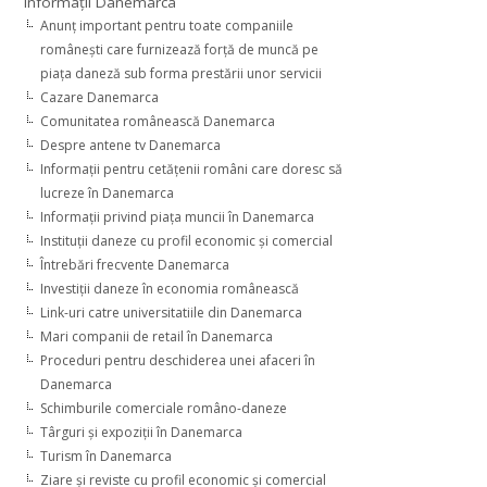
Informaţii Danemarca
Anunţ important pentru toate companiile
româneşti care furnizează forţă de muncă pe
piaţa daneză sub forma prestării unor servicii
Cazare Danemarca
Comunitatea românească Danemarca
Despre antene tv Danemarca
Informaţii pentru cetăţenii români care doresc să
lucreze în Danemarca
Informaţii privind piaţa muncii în Danemarca
Instituţii daneze cu profil economic şi comercial
Întrebări frecvente Danemarca
Investiţii daneze în economia românească
Link-uri catre universitatiile din Danemarca
Mari companii de retail în Danemarca
Proceduri pentru deschiderea unei afaceri în
Danemarca
Schimburile comerciale româno-daneze
Târguri şi expoziţii în Danemarca
Turism în Danemarca
Ziare şi reviste cu profil economic şi comercial