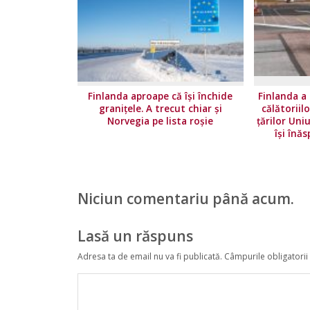
Finlanda aproape că își închide
Finlanda a 
granițele. A trecut chiar și
călătoriil
Norvegia pe lista roșie
ţărilor Uni
își înăs
Niciun comentariu până acum.
Lasă un răspuns
Adresa ta de email nu va fi publicată.
Câmpurile obligatorii