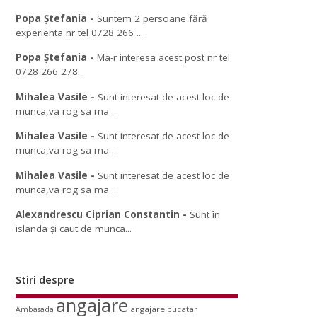
Popa Ștefania
-
Suntem 2 persoane fără
experienta nr tel 0728 266 ...
Popa Ștefania
-
Ma-r interesa acest post nr tel
0728 266 278...
Mihalea Vasile
-
Sunt interesat de acest loc de
munca,va rog sa ma ...
Mihalea Vasile
-
Sunt interesat de acest loc de
munca,va rog sa ma ...
Mihalea Vasile
-
Sunt interesat de acest loc de
munca,va rog sa ma ...
Alexandrescu Ciprian Constantin
-
Sunt în
islanda și caut de munca...
Stiri despre
angajare
angajare bucatar
Ambasada