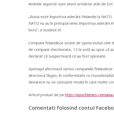
Ambele aspecte sunt atent urmărite atât de Est câ
„Rusia este împotriva aderării Finlandei la NATO.
NATO nu au în principal nimic împotriva aderării 
lucru”, a susţinut el.
Companii finlandeze vizate de spioni includ cele di
de companii chestionate, 12 la sută au spus că au f
declarat că suspectează că au fost spionate.
Spionajul afectează serios companiile finlandeze şi 
directorul Skypo, în conformitate cu Huvudstadsb
deoarece nu se cunoaşte modul în care multe com
Articol preluat de pe
http://epochtimes-romania.
Comentati folosind contul Faceb