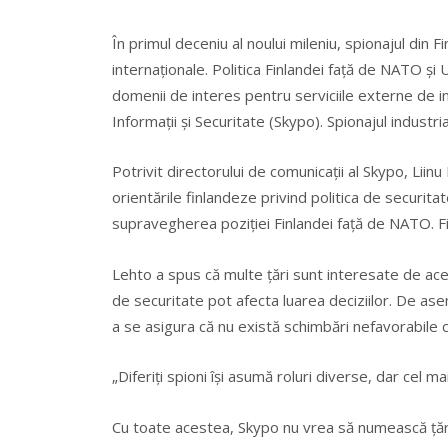
În primul deceniu al noului mileniu, spionajul din Fi
internaţionale. Politica Finlandei faţă de NATO şi U
domenii de interes pentru serviciile externe de inf
Informaţii şi Securitate (Skypo). Spionajul indust
Potrivit directorului de comunicaţii al Skypo, Liinu
orientările finlandeze privind politica de securitate
supravegherea poziţiei Finlandei faţă de NATO. 
Lehto a spus că multe ţări sunt interesate de ace
de securitate pot afecta luarea deciziilor. De ase
a se asigura că nu există schimbări nefavorabile c
„Diferiţi spioni îşi asumă roluri diverse, dar cel m
Cu toate acestea, Skypo nu vrea să numească ţările