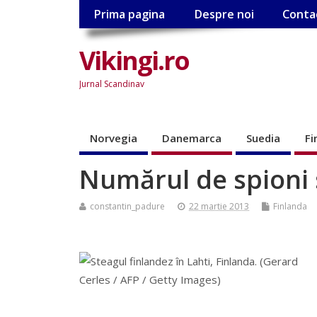
Prima pagina
Despre noi
Conta
Vikingi.ro
Jurnal Scandinav
Norvegia
Danemarca
Suedia
Fi
Numărul de spioni s
constantin_padure
22 martie 2013
Finlanda