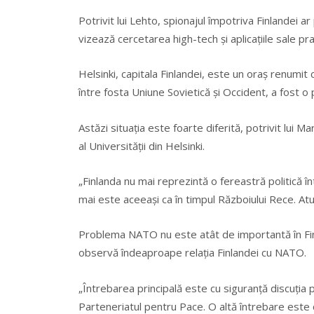
Potrivit lui Lehto, spionajul împotriva Finlandei 
vizează cercetarea high-tech şi aplicaţiile sale pra
Helsinki, capitala Finlandei, este un oraş renumit c
între fosta Uniune Sovietică şi Occident, a fost o
Astăzi situaţia este foarte diferită, potrivit lui 
al Universităţii din Helsinki.
„Finlanda nu mai reprezintă o fereastră politică î
mai este aceeaşi ca în timpul Războiului Rece. Atu
Problema NATO nu este atât de importantă în Fin
observă îndeaproape relaţia Finlandei cu NATO.
„Întrebarea principală este cu siguranţă discuţia p
Parteneriatul pentru Pace. O altă întrebare este