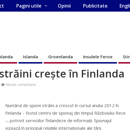
ct
Pagini utile
Opinii
Publicitate
Engl
nlanda
Islanda
Groenlanda
Insulele Feroe
Sti
trăini creşte în Finlanda
Niciun comentariu
Numărul de spioni străini a crescut în cursul anului 2012 în
Finlanda – fostul centru de spionaj din timpul Războiului Rece
–, potrivit serviciilor finlandeze de informaţii. Spionajul
vizează în principal relaţiile internaţionale ale ţării.