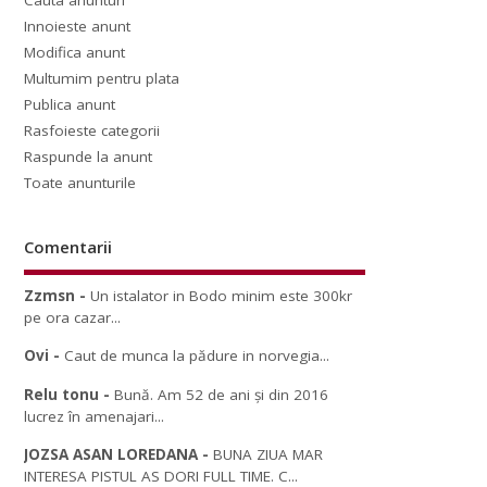
Cauta anunturi
Innoieste anunt
Modifica anunt
Multumim pentru plata
Publica anunt
Rasfoieste categorii
Raspunde la anunt
Toate anunturile
Comentarii
Zzmsn
-
Un istalator in Bodo minim este 300kr
pe ora cazar...
Ovi
-
Caut de munca la pădure in norvegia...
Relu tonu
-
Bună. Am 52 de ani și din 2016
lucrez în amenajari...
JOZSA ASAN LOREDANA
-
BUNA ZIUA MAR
INTERESA PISTUL AS DORI FULL TIME. C...