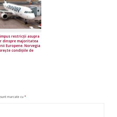
impus restricţii asupra
or dinspre majoritatea
unii Europene. Norvegia
prește condițiile de
călătorie
 sunt marcate cu
*