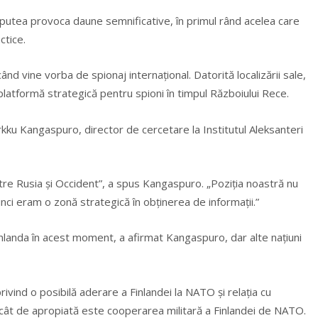
ar putea provoca daune semnificative, în primul rând acelea care
ctice.
ând vine vorba de spionaj internaţional. Datorită localizării sale,
 platformă strategică pentru spioni în timpul Războiului Rece.
Markku Kangaspuro, director de cercetare la Institutul Aleksanteri
ntre Rusia şi Occident”, a spus Kangaspuro. „Poziţia noastră nu
nci eram o zonă strategică în obţinerea de informaţii.”
landa în acest moment, a afirmat Kangaspuro, dar alte naţiuni
rivind o posibilă aderare a Finlandei la NATO şi relaţia cu
 cât de apropiată este cooperarea militară a Finlandei de NATO.