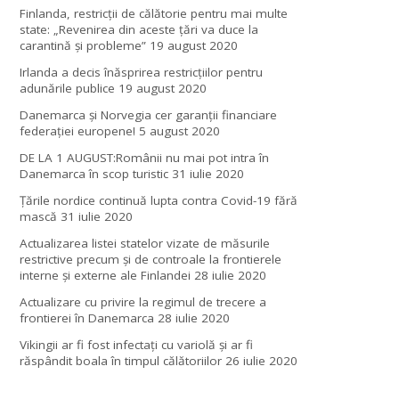
Finlanda, restricţii de călătorie pentru mai multe
state: „Revenirea din aceste ţări va duce la
carantină şi probleme”
19 august 2020
Irlanda a decis înăsprirea restricțiilor pentru
adunările publice
19 august 2020
Danemarca și Norvegia cer garanții financiare
federației europene!
5 august 2020
DE LA 1 AUGUST:Românii nu mai pot intra în
Danemarca în scop turistic
31 iulie 2020
Țările nordice continuă lupta contra Covid-19 fără
mască
31 iulie 2020
Actualizarea listei statelor vizate de măsurile
restrictive precum și de controale la frontierele
interne și externe ale Finlandei
28 iulie 2020
Actualizare cu privire la regimul de trecere a
frontierei în Danemarca
28 iulie 2020
Vikingii ar fi fost infectaţi cu variolă şi ar fi
răspândit boala în timpul călătoriilor
26 iulie 2020