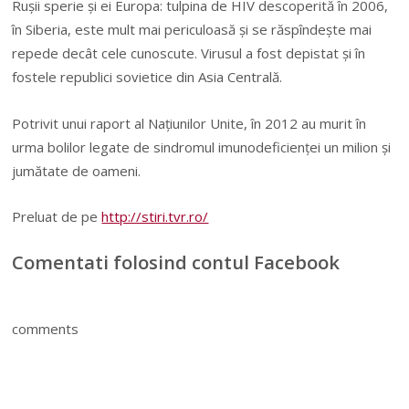
Ruşii sperie şi ei Europa: tulpina de HIV descoperită în 2006,
în Siberia, este mult mai periculoasă şi se răspîndeşte mai
repede decât cele cunoscute. Virusul a fost depistat şi în
fostele republici sovietice din Asia Centrală.
Potrivit unui raport al Naţiunilor Unite, în 2012 au murit în
urma bolilor legate de sindromul imunodeficienţei un milion şi
jumătate de oameni.
Preluat de pe
http://stiri.tvr.ro/
Comentati folosind contul Facebook
comments