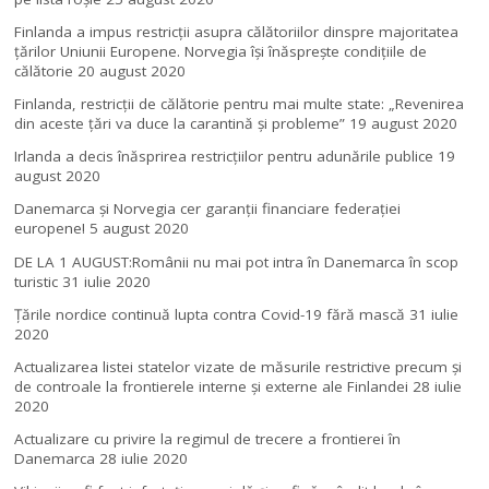
Finlanda a impus restricţii asupra călătoriilor dinspre majoritatea
ţărilor Uniunii Europene. Norvegia își înăsprește condițiile de
călătorie
20 august 2020
Finlanda, restricţii de călătorie pentru mai multe state: „Revenirea
din aceste ţări va duce la carantină şi probleme”
19 august 2020
Irlanda a decis înăsprirea restricțiilor pentru adunările publice
19
august 2020
Danemarca și Norvegia cer garanții financiare federației
europene!
5 august 2020
DE LA 1 AUGUST:Românii nu mai pot intra în Danemarca în scop
turistic
31 iulie 2020
Țările nordice continuă lupta contra Covid-19 fără mască
31 iulie
2020
Actualizarea listei statelor vizate de măsurile restrictive precum și
de controale la frontierele interne și externe ale Finlandei
28 iulie
2020
Actualizare cu privire la regimul de trecere a frontierei în
Danemarca
28 iulie 2020