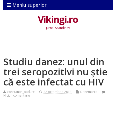
Meniu superior
Vikingi.ro
Jurnal Scandinav
Studiu danez: unul din
trei seropozitivi nu ştie
că este infectat cu HIV
constantin_padure
22 octombrie 2013
Danemarca
Niciun comentariu