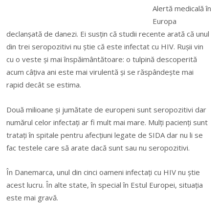
Alertă medicală în
Europa
declanşată de danezi. Ei susţin că studii recente arată că unul
din trei seropozitivi nu ştie că este infectat cu HIV. Ruşii vin
cu o veste şi mai înspăimântătoare: o tulpină descoperită
acum câţiva ani este mai virulentă şi se răspândeşte mai
rapid decât se estima.
Două milioane şi jumătate de europeni sunt seropozitivi dar
numărul celor infectaţi ar fi mult mai mare. Mulţi pacienţi sunt
trataţi în spitale pentru afecţiuni legate de SIDA dar nu li se
fac testele care să arate dacă sunt sau nu seropozitivi.
În Danemarca, unul din cinci oameni infectaţi cu HIV nu ştie
acest lucru. În alte state, în special în Estul Europei, situaţia
este mai gravă.