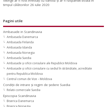
Vikingii ar fi fost infectaţi cu variolă şi ar fi răspândit boala în
timpul călătoriilor
26 iulie 2020
Pagini utile
Ambasade in Scandinavia
Ambasada Danemarca
Ambasada Finlanda
Ambasada Islanda
Ambasada Norvegia
Ambasada Suedia
Ambasade şi oficii consulare ale Republicii Moldova
Ambasade şi oficii consulare cu sediul în străinătate, acreditate
pentru Republica Moldova
Centrul comun de Vize – Moldova
Condiţii de intrare şi regim de şedere Suedia
Relatii comerciale Suedia
Episcopia Scandinavia
Biserica Danemarca
Biserica Norvegia