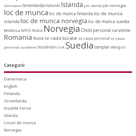
Islanda
Groenlanda
job norvegia
Helsinki
Germania
job islanda
loc de munca
loc de munca
loc de munca finlanda
loc de munca norvegia
islanda
loc de munca suedia
Norvegia
Oslo
personal curatenie
Moldova
NATO
Nokia
Romania
Rusia
se cauta bucatar
se cauta personal
se cauta
Suedia
tamplar
Stockholm
vikingi.ro
personal curatenie
SUA
Categorii
Danemarca
English
Finlanda
Groenlanda
Insulele Feroe
Islanda
Locuri de munca
Norvegia