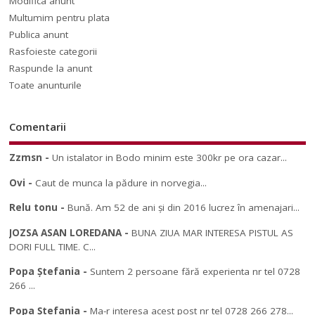
Modifica anunt
Multumim pentru plata
Publica anunt
Rasfoieste categorii
Raspunde la anunt
Toate anunturile
Comentarii
Zzmsn
-
Un istalator in Bodo minim este 300kr pe ora cazar...
Ovi
-
Caut de munca la pădure in norvegia...
Relu tonu
-
Bună. Am 52 de ani și din 2016 lucrez în amenajari...
JOZSA ASAN LOREDANA
-
BUNA ZIUA MAR INTERESA PISTUL AS
DORI FULL TIME. C...
Popa Ștefania
-
Suntem 2 persoane fără experienta nr tel 0728
266 ...
Popa Ștefania
-
Ma-r interesa acest post nr tel 0728 266 278...