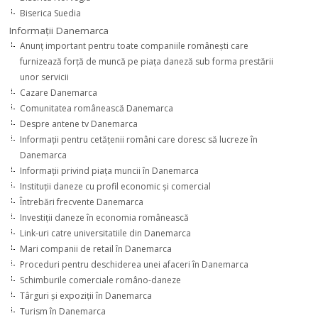
Biserica Suedia
Informaţii Danemarca
Anunţ important pentru toate companiile româneşti care
furnizează forţă de muncă pe piaţa daneză sub forma prestării
unor servicii
Cazare Danemarca
Comunitatea românească Danemarca
Despre antene tv Danemarca
Informaţii pentru cetăţenii români care doresc să lucreze în
Danemarca
Informaţii privind piaţa muncii în Danemarca
Instituţii daneze cu profil economic şi comercial
Întrebări frecvente Danemarca
Investiţii daneze în economia românească
Link-uri catre universitatiile din Danemarca
Mari companii de retail în Danemarca
Proceduri pentru deschiderea unei afaceri în Danemarca
Schimburile comerciale româno-daneze
Târguri şi expoziţii în Danemarca
Turism în Danemarca