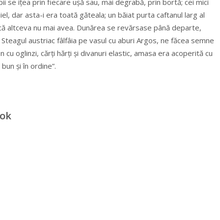
i se iţea prin fiecare uşă sau, mai degrabă, prin bortă; cei mici
el, dar asta-i era toată găteala; un băiat purta caftanul larg al
 că altceva nu mai avea. Dunărea se revărsase până departe,
 Steagul austriac fâlfâia pe vasul cu aburi Argos, ne făcea semne
u oglinzi, cărţi hărţi şi divanuri elastic, amasa era acoperită cu
bun şi în ordine”.
ook