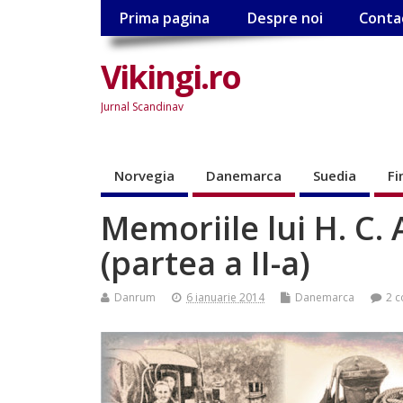
Prima pagina
Despre noi
Conta
Vikingi.ro
Jurnal Scandinav
Norvegia
Danemarca
Suedia
Fi
Memoriile lui H. C
(partea a II-a)
Danrum
6 ianuarie 2014
Danemarca
2 c