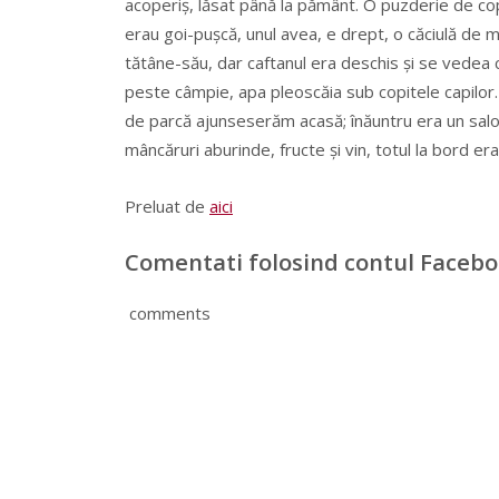
acoperiş, lăsat până la pământ. O puzderie de copi
erau goi-puşcă, unul avea, e drept, o căciulă de mi
tătâne-său, dar caftanul era deschis şi se vedea
peste câmpie, apa pleoscăia sub copitele capilor.
de parcă ajunseserăm acasă; înăuntru era un salon c
mâncăruri aburinde, fructe şi vin, totul la bord era 
Preluat de
aici
Comentati folosind contul Faceb
comments