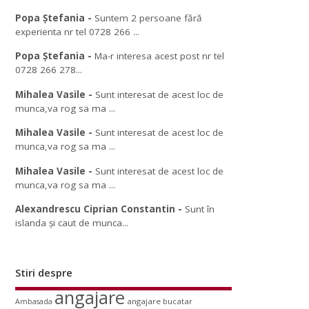
Popa Ștefania
-
Suntem 2 persoane fără
experienta nr tel 0728 266 ...
Popa Ștefania
-
Ma-r interesa acest post nr tel
0728 266 278...
Mihalea Vasile
-
Sunt interesat de acest loc de
munca,va rog sa ma ...
Mihalea Vasile
-
Sunt interesat de acest loc de
munca,va rog sa ma ...
Mihalea Vasile
-
Sunt interesat de acest loc de
munca,va rog sa ma ...
Alexandrescu Ciprian Constantin
-
Sunt în
islanda și caut de munca...
Stiri despre
angajare
angajare bucatar
Ambasada