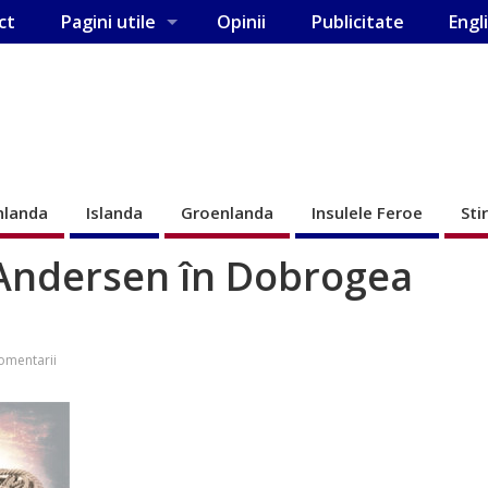
ct
Pagini utile
Opinii
Publicitate
Engl
nlanda
Islanda
Groenlanda
Insulele Feroe
Sti
. Andersen în Dobrogea
omentarii