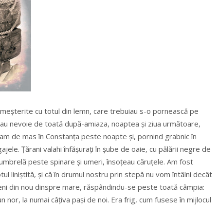
, meşterite cu totul din lemn, care trebuiau s-o pornească pe
aveau nevoie de toată după-amiaza, noaptea şi ziua următoare,
eam de mas în Constanţa peste noapte şi, pornind grabnic în
jele. Ţărani valahi înfăşuraţi în şube de oaie, cu pălării negre de
 umbrelă peste spinare şi umeri, însoţeau căruţele. Am fost
tul liniştită, şi că în drumul nostru prin stepă nu vom întâlni decât
eni din nou dinspre mare, răspândindu-se peste toată câmpia:
n nor, la numai câţiva paşi de noi. Era frig, cum fusese în mijlocul