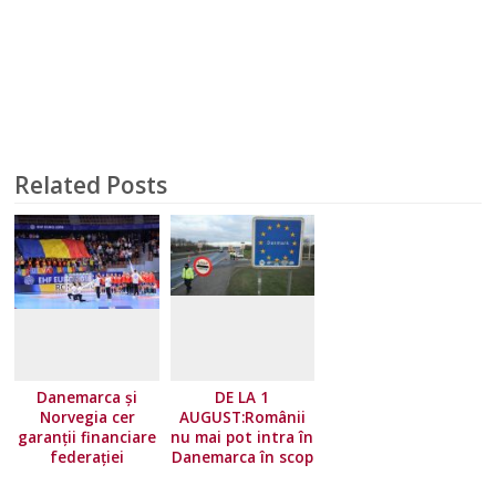
Related Posts
Danemarca și
DE LA 1
Norvegia cer
AUGUST:Românii
garanții financiare
nu mai pot intra în
federației
Danemarca în scop
europene!
turistic