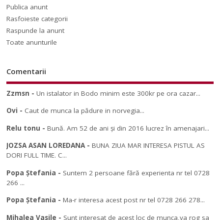
Publica anunt
Rasfoieste categorii
Raspunde la anunt
Toate anunturile
Comentarii
Zzmsn
-
Un istalator in Bodo minim este 300kr pe ora cazar...
Ovi
-
Caut de munca la pădure in norvegia...
Relu tonu
-
Bună. Am 52 de ani și din 2016 lucrez în amenajari...
JOZSA ASAN LOREDANA
-
BUNA ZIUA MAR INTERESA PISTUL AS
DORI FULL TIME. C...
Popa Ștefania
-
Suntem 2 persoane fără experienta nr tel 0728
266 ...
Popa Ștefania
-
Ma-r interesa acest post nr tel 0728 266 278...
Mihalea Vasile
-
Sunt interesat de acest loc de munca,va rog sa