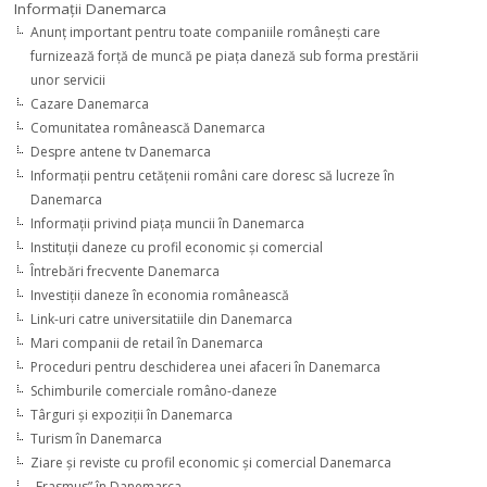
Informaţii Danemarca
Anunţ important pentru toate companiile româneşti care
furnizează forţă de muncă pe piaţa daneză sub forma prestării
unor servicii
Cazare Danemarca
Comunitatea românească Danemarca
Despre antene tv Danemarca
Informaţii pentru cetăţenii români care doresc să lucreze în
Danemarca
Informaţii privind piaţa muncii în Danemarca
Instituţii daneze cu profil economic şi comercial
Întrebări frecvente Danemarca
Investiţii daneze în economia românească
Link-uri catre universitatiile din Danemarca
Mari companii de retail în Danemarca
Proceduri pentru deschiderea unei afaceri în Danemarca
Schimburile comerciale româno-daneze
Târguri şi expoziţii în Danemarca
Turism în Danemarca
Ziare şi reviste cu profil economic şi comercial Danemarca
„Erasmus” în Danemarca