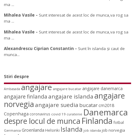
ma ...
Mihalea Vasile
-
Sunt interesat de acest loc de munca,va rog sa
ma ...
Mihalea Vasile
-
Sunt interesat de acest loc de munca,va rog sa
ma ...
Alexandrescu Ciprian Constantin
-
Sunt în islanda și caut de
munca...
Stiri despre
angajare
angajare danemarca
angajare bucatar
Ambasada
angajare
angajare islanda
angajare finlanda
norvegia
angajare suedia
bucatar
cm2018
Danemarca
Copenhaga
coronavirus
covid 19
curatenie
Finlanda
despre locul de munca
fotbal
Islanda
Groenlanda
job norvegia
Helsinki
Germania
job islanda