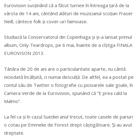
Eurovision susținând că a făcut turnee în întreaga țară de la
vârsta de 14 ani, cântând alături de muzicianul scoțian Fraser
Neill, cântece folk și cover-uri faimoase.
Studiază la Conservatorul din Copenhaga și și-a lansat primul
album, Only Teardrops, pe 6 mai, înainte de a cîștiga FINALA
EUROVISON 2013.
Tânăra de 20 de ani are o particularitate aparte, nu cântă
niciodată încălțată, ci numai desculță. De altfel, ea a postat pe
contul său de Twitter o fotografie cu picioarele sale goale, în
Camera Verde de la Eurovision, spunând că ”E prea cald la
Malmo”.
La fel ca și în cazul Suediei anul trecut, toate casele de pariuri
o cotau pe Emmelie de Forest drept câștigătoare. Și au avut
dreptate.