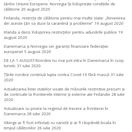
ţărilor Uniunii Europene. Norvegia își înăsprește condițiile de
călătorie
20 august 2020
Finlanda, restricţii de călătorie pentru mai multe state: „Revenirea
din aceste ţări va duce la carantină şi probleme”
19 august 2020
Irlanda a decis înăsprirea restricțiilor pentru adunările publice
19
august 2020
Danemarca și Norvegia cer garanții financiare federației
europene!
5 august 2020
DE LA 1 AUGUST:Românii nu mai pot intra în Danemarca în scop
turistic
31 iulie 2020
Țările nordice continuă lupta contra Covid-19 fără mască
31 iulie
2020
Actualizarea listei statelor vizate de măsurile restrictive precum și
de controale la frontierele interne și externe ale Finlandei
28 iulie
2020
Actualizare cu privire la regimul de trecere a frontierei în
Danemarca
28 iulie 2020
Vikingii ar fi fost infectaţi cu variolă şi ar fi răspândit boala în
timpul călătoriilor
26 iulie 2020