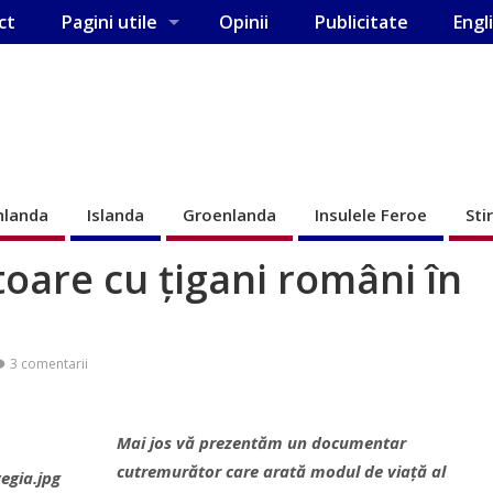
ct
Pagini utile
Opinii
Publicitate
Engl
nlanda
Islanda
Groenlanda
Insulele Feroe
Sti
oare cu țigani români în
3 comentarii
Mai jos vă prezentăm un documentar
cutremurător care arată modul de viață al