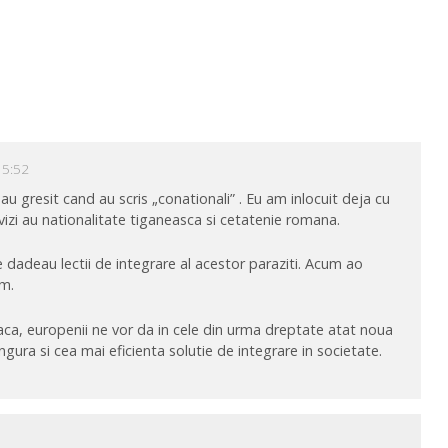
 5:52
 au gresit cand au scris „conationali” . Eu am inlocuit deja cu
izi au nationalitate tiganeasca si cetatenie romana.
 dadeau lectii de integrare al acestor paraziti. Acum ao
um.
eaca, europenii ne vor da in cele din urma dreptate atat noua
ngura si cea mai eficienta solutie de integrare in societate.