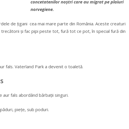
concetatenilor noștri care au migrat pe plaiuri
norvegiene.
rdele de țigani cea mai mare parte din România. Aceste creaturi
ecătorii și fac pipi peste tot, fură tot ce pot, în special fură din
aur fals. Vaterland Park a devenit o toaletă.
ls
e aur fals abordând bărbații singuri.
păduri, piețe, sub poduri.