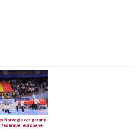
i Norvegia cer garanții
e federației europene!