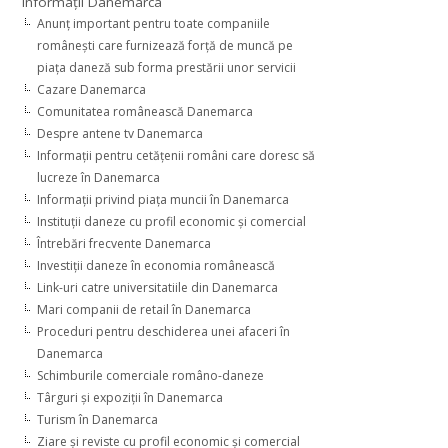
Informaţii Danemarca
Anunţ important pentru toate companiile
româneşti care furnizează forţă de muncă pe
piaţa daneză sub forma prestării unor servicii
Cazare Danemarca
Comunitatea românească Danemarca
Despre antene tv Danemarca
Informaţii pentru cetăţenii români care doresc să
lucreze în Danemarca
Informaţii privind piaţa muncii în Danemarca
Instituţii daneze cu profil economic şi comercial
Întrebări frecvente Danemarca
Investiţii daneze în economia românească
Link-uri catre universitatiile din Danemarca
Mari companii de retail în Danemarca
Proceduri pentru deschiderea unei afaceri în
Danemarca
Schimburile comerciale româno-daneze
Târguri şi expoziţii în Danemarca
Turism în Danemarca
Ziare şi reviste cu profil economic şi comercial