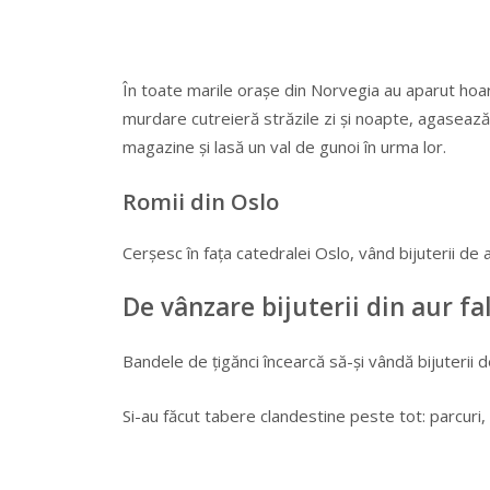
În toate marile orașe din Norvegia au aparut hoa
murdare cutreieră străzile zi și noapte, agasează tr
magazine și lasă un val de gunoi în urma lor.
Romii din Oslo
Cerșesc în fața catedralei Oslo, vând bijuterii de 
De vânzare bijuterii din aur fa
Bandele de țigănci încearcă să-și vândă bijuterii d
Si-au făcut tabere clandestine peste tot: parcuri, 