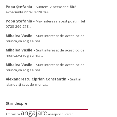
Popa Ștefania
-
Suntem 2 persoane fără
experienta nr tel 0728 266 ...
Popa Ștefania
-
Ma-r interesa acest post nr tel
0728 266 278...
Mihalea Vasile
-
Sunt interesat de acest loc de
munca,va rog sa ma ...
Mihalea Vasile
-
Sunt interesat de acest loc de
munca,va rog sa ma ...
Mihalea Vasile
-
Sunt interesat de acest loc de
munca,va rog sa ma ...
Alexandrescu Ciprian Constantin
-
Sunt în
islanda și caut de munca...
Stiri despre
angajare
angajare bucatar
Ambasada