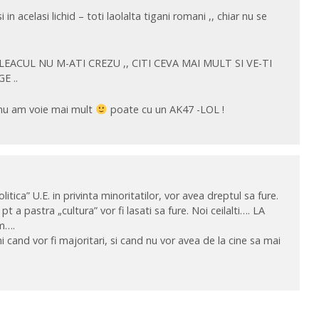
 in acelasi lichid – toti laolalta tigani romani ,, chiar nu se
EACUL NU M-ATI CREZU ,, CITI CEVA MAI MULT SI VE-TI
E ..
nu am voie mai mult
poate cu un AK47 -LOL !
itica” U.E. in privinta minoritatilor, vor avea dreptul sa fure.
 pt a pastra „cultura” vor fi lasati sa fure. Noi ceilalti…. LA
m….
cand vor fi majoritari, si cand nu vor avea de la cine sa mai