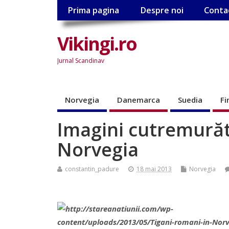
Prima pagina
Despre noi
Conta
Vikingi.ro
Jurnal Scandinav
Norvegia
Danemarca
Suedia
Fi
Imagini cutremurăt
Norvegia
constantin_padure
18 mai 2013
Norvegia