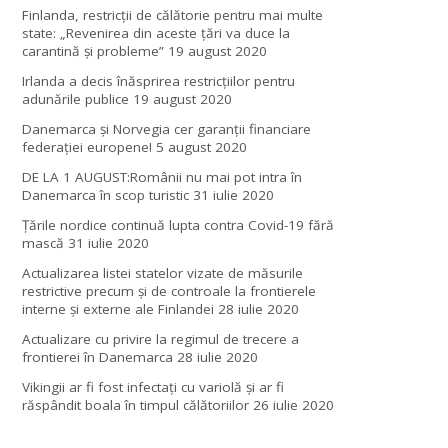
Finlanda, restricţii de călătorie pentru mai multe
state: „Revenirea din aceste ţări va duce la
carantină şi probleme”
19 august 2020
Irlanda a decis înăsprirea restricțiilor pentru
adunările publice
19 august 2020
Danemarca și Norvegia cer garanții financiare
federației europene!
5 august 2020
DE LA 1 AUGUST:Românii nu mai pot intra în
Danemarca în scop turistic
31 iulie 2020
Țările nordice continuă lupta contra Covid-19 fără
mască
31 iulie 2020
Actualizarea listei statelor vizate de măsurile
restrictive precum și de controale la frontierele
interne și externe ale Finlandei
28 iulie 2020
Actualizare cu privire la regimul de trecere a
frontierei în Danemarca
28 iulie 2020
Vikingii ar fi fost infectaţi cu variolă şi ar fi
răspândit boala în timpul călătoriilor
26 iulie 2020