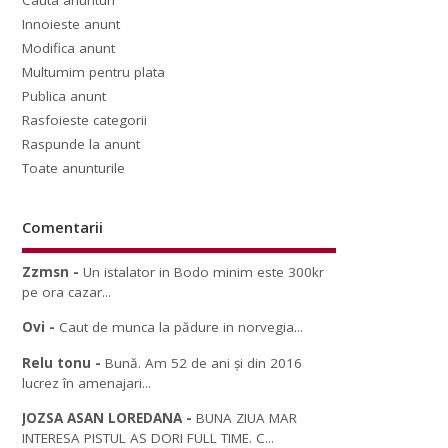
Cauta anunturi
Innoieste anunt
Modifica anunt
Multumim pentru plata
Publica anunt
Rasfoieste categorii
Raspunde la anunt
Toate anunturile
Comentarii
Zzmsn
-
Un istalator in Bodo minim este 300kr
pe ora cazar...
Ovi
-
Caut de munca la pădure in norvegia...
Relu tonu
-
Bună. Am 52 de ani și din 2016
lucrez în amenajari...
JOZSA ASAN LOREDANA
-
BUNA ZIUA MAR
INTERESA PISTUL AS DORI FULL TIME. C...