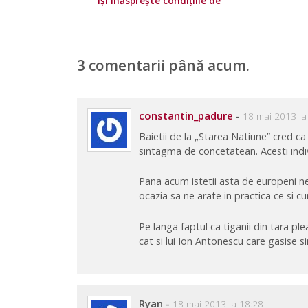
își înăsprește condițiile de
călătorie
3 comentarii până acum.
constantin_padure
-
18 mai 2013 la
Baietii de la „Starea Natiune” cred ca
sintagma de concetatean. Acesti indiv
Pana acum istetii asta de europeni ne
ocazia sa ne arate in practica ce si c
Pe langa faptul ca tiganii din tara pl
cat si lui Ion Antonescu care gasise si
Ryan
-
18 mai 2013 la 18:28