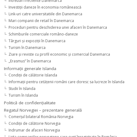
Întrebări frecvente Danemarca
Investiţii daneze în economia românească
Link-uri catre universitatiile din Danemarca
Mari companii de retail în Danemarca
Proceduri pentru deschiderea unei afaceri în Danemarca
Schimburile comerciale româno-daneze
Târguri şi expoziţii în Danemarca
Turism în Danemarca
Ziare şi reviste cu profil economic şi comercial Danemarca
„Erasmus” în Danemarca
Informaţii generale Islanda
Condiţii de călătorie Islanda
Informaţii pentru cetăţenii români care doresc sa lucreze în Islanda
Studii în Islanda
Turism în Islanda
Politică de confidențialitate
Regatul Norvegiei – prezentare generală
Comerţul bilateral România-Norvegia
Condiții de călătorie Norvegia
Indrumar de afaceri Norvegia
Lista companiilor norvegiene care sunt înregistrate în România