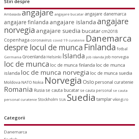
Stiri despre
angajare
angajare danemarca
angajare bucatar
Ambasada
angajare
angajare islanda
angajare finlanda
norvegia
angajare suedia
bucatar
cm2018
Danemarca
Copenhaga
coronavirus
covid 19
curatenie
Finlanda
despre locul de munca
fotbal
Islanda
Groenlanda
job norvegia
Helsinki
Germania
job islanda
loc de munca
loc de munca
loc de munca finlanda
loc de munca norvegia
islanda
loc de munca suedia
Norvegia
Oslo
personal curatenie
Moldova
NATO
Nokia
Romania
Rusia
se cauta bucatar
se cauta personal
se cauta
Suedia
tamplar
Stockholm
vikingi.ro
personal curatenie
SUA
Categorii
Danemarca