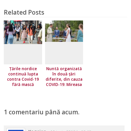
Related Posts
Țările nordice
Nuntă organizată
continuă lupta
în două țări
contra Covid-19
diferite, din cauza
fără mască
COVID-19: Mireasa
a stat în Norvegia,
iar mirele în
Suedia
1 comentariu până acum.