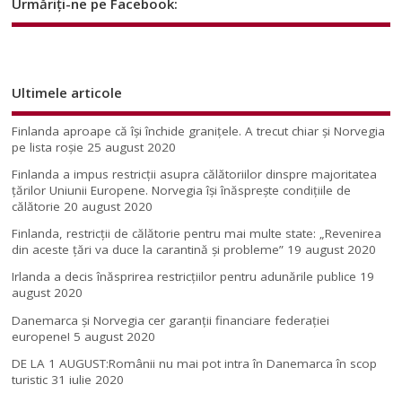
Urmăriți-ne pe Facebook:
Ultimele articole
Finlanda aproape că își închide granițele. A trecut chiar și Norvegia
pe lista roșie
25 august 2020
Finlanda a impus restricţii asupra călătoriilor dinspre majoritatea
ţărilor Uniunii Europene. Norvegia își înăsprește condițiile de
călătorie
20 august 2020
Finlanda, restricţii de călătorie pentru mai multe state: „Revenirea
din aceste ţări va duce la carantină şi probleme”
19 august 2020
Irlanda a decis înăsprirea restricțiilor pentru adunările publice
19
august 2020
Danemarca și Norvegia cer garanții financiare federației
europene!
5 august 2020
DE LA 1 AUGUST:Românii nu mai pot intra în Danemarca în scop
turistic
31 iulie 2020