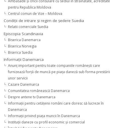
Ambasade şi oficii consulare cu sediul în străinătate, acreditate
pentru Republica Moldova
Centrul comun de Vize – Moldova
Condiţii de intrare şi regim de şedere Suedia
Relatii comerciale Suedia
Episcopia Scandinavia
Biserica Danemarca
Biserica Norvegia
Biserica Suedia
Informaţii Danemarca
Anunţ important pentru toate companiile româneşti care
furnizează forţă de muncă pe piaţa daneză sub forma prestării
unor servicii
Cazare Danemarca
Comunitatea românească Danemarca
Despre antene tv Danemarca
Informaţii pentru cetăţenii români care doresc să lucreze în
Danemarca
Informaţii privind piaţa muncii în Danemarca
Instituţii daneze cu profil economic şi comercial