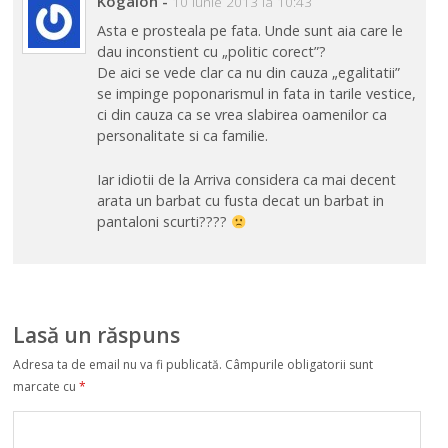
Kogaion
-
10 iunie 2013 la 10:43
Asta e prosteala pe fata. Unde sunt aia care le
dau inconstient cu „politic corect”?
De aici se vede clar ca nu din cauza „egalitatii”
se impinge poponarismul in fata in tarile vestice,
ci din cauza ca se vrea slabirea oamenilor ca
personalitate si ca familie.
Iar idiotii de la Arriva considera ca mai decent
arata un barbat cu fusta decat un barbat in
pantaloni scurti????
Lasă un răspuns
Adresa ta de email nu va fi publicată.
Câmpurile obligatorii sunt
marcate cu
*