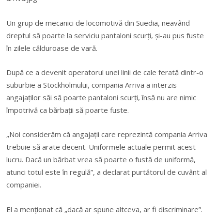
Un grup de mecanici de locomotivă din Suedia, neavând
dreptul să poarte la serviciu pantaloni scurţi, şi-au pus fuste
în zilele călduroase de vară.
După ce a devenit operatorul unei linii de cale ferată dintr-o
suburbie a Stockholmului, compania Arriva a interzis
angajaţilor săi să poarte pantaloni scurţi, însă nu are nimic
împotrivă ca bărbaţii să poarte fuste.
„Noi considerăm că angajaţii care reprezintă compania Arriva
trebuie să arate decent. Uniformele actuale permit acest
lucru. Dacă un bărbat vrea să poarte o fustă de uniformă,
atunci totul este în regulă”, a declarat purtătorul de cuvânt al
companiei.
El a menţionat că „dacă ar spune altceva, ar fi discriminare”.