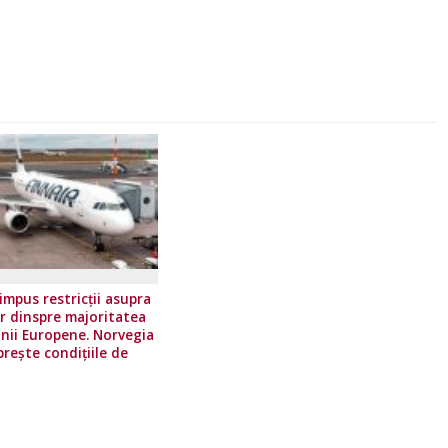
impus restricţii asupra
or dinspre majoritatea
unii Europene. Norvegia
prește condițiile de
călătorie