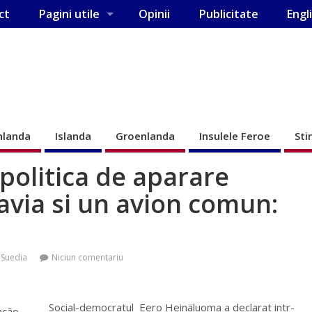
ct
Pagini utile
Opinii
Publicitate
Engl
nlanda
Islanda
Groenlanda
Insulele Feroe
Sti
politica de aparare
via si un avion comun:
,
Suedia
Niciun comentariu
Social-democratul Eero Heinäluoma a declarat intr-