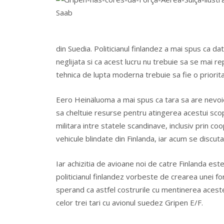
din Suedia. Politicianul finlandez a mai spus ca da
neglijata si ca acest lucru nu trebuie sa se mai r
tehnica de lupta moderna trebuie sa fie o priorit
Eero Heinäluoma a mai spus ca tara sa are nevoie
sa cheltuie resurse pentru atingerea acestui s
militara intre statele scandinave, inclusiv prin co
vehicule blindate din Finlanda, iar acum se discut
Iar achizitia de avioane noi de catre Finlanda est
politicianul finlandez vorbeste de crearea unei f
sperand ca astfel costrurile cu mentinerea aceste
celor trei tari cu avionul suedez Gripen E/F.