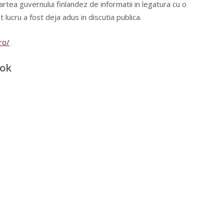
rtea guvernului finlandez de informatii in legatura cu o
lucru a fost deja adus in discutia publica.
ro/
ook