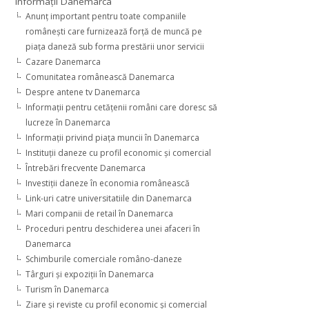
Informaţii Danemarca
Anunţ important pentru toate companiile
româneşti care furnizează forţă de muncă pe
piaţa daneză sub forma prestării unor servicii
Cazare Danemarca
Comunitatea românească Danemarca
Despre antene tv Danemarca
Informaţii pentru cetăţenii români care doresc să
lucreze în Danemarca
Informaţii privind piaţa muncii în Danemarca
Instituţii daneze cu profil economic şi comercial
Întrebări frecvente Danemarca
Investiţii daneze în economia românească
Link-uri catre universitatiile din Danemarca
Mari companii de retail în Danemarca
Proceduri pentru deschiderea unei afaceri în
Danemarca
Schimburile comerciale româno-daneze
Târguri şi expoziţii în Danemarca
Turism în Danemarca
Ziare şi reviste cu profil economic şi comercial