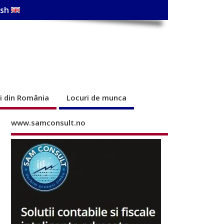
ish
ri din România
Locuri de munca
www.samconsult.no