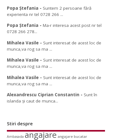
Popa Ștefania
-
Suntem 2 persoane fără
experienta nr tel 0728 266 ...
Popa Ștefania
-
Ma-r interesa acest post nr tel
0728 266 278...
Mihalea Vasile
-
Sunt interesat de acest loc de
munca,va rog sa ma ...
Mihalea Vasile
-
Sunt interesat de acest loc de
munca,va rog sa ma ...
Mihalea Vasile
-
Sunt interesat de acest loc de
munca,va rog sa ma ...
Alexandrescu Ciprian Constantin
-
Sunt în
islanda și caut de munca...
Stiri despre
angajare
angajare bucatar
Ambasada