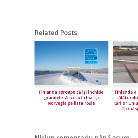
Related Posts
Finlanda aproape că își închide
Finlanda a 
granițele. A trecut chiar și
călătoriil
Norvegia pe lista roșie
ţărilor Uni
își înăs
Niciun comentariu până acum.