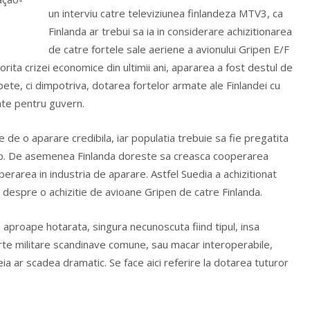
un interviu catre televiziunea finlandeza MTV3, ca
Finlanda ar trebui sa ia in considerare achizitionarea
de catre fortele sale aeriene a avionului Gripen E/F
torita crizei economice din ultimii ani, apararea a fost destul de
epete, ci dimpotriva, dotarea fortelor armate ale Finlandei cu
ate pentru guvern.
 de o aparare credibila, iar
populatia trebuie sa fie pregatita
cop. De asemenea Finlanda doreste sa creasca cooperarea
operarea in industria de aparare. Astfel Suedia a achizitionat
a despre o achizitie de avioane Gripen de catre Finlanda.
e aproape hotarata, singura necunoscuta fiind tipul, insa
orte militare scandinave comune, sau macar interoperabile,
ia ar scadea dramatic. Se face aici referire la dotarea tuturor