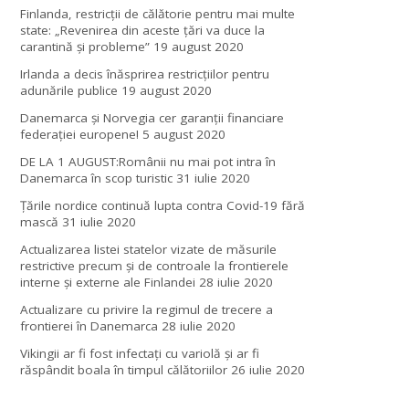
Finlanda, restricţii de călătorie pentru mai multe
state: „Revenirea din aceste ţări va duce la
carantină şi probleme”
19 august 2020
Irlanda a decis înăsprirea restricțiilor pentru
adunările publice
19 august 2020
Danemarca și Norvegia cer garanții financiare
federației europene!
5 august 2020
DE LA 1 AUGUST:Românii nu mai pot intra în
Danemarca în scop turistic
31 iulie 2020
Țările nordice continuă lupta contra Covid-19 fără
mască
31 iulie 2020
Actualizarea listei statelor vizate de măsurile
restrictive precum și de controale la frontierele
interne și externe ale Finlandei
28 iulie 2020
Actualizare cu privire la regimul de trecere a
frontierei în Danemarca
28 iulie 2020
Vikingii ar fi fost infectaţi cu variolă şi ar fi
răspândit boala în timpul călătoriilor
26 iulie 2020