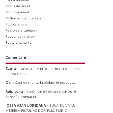
Cauta anunturi
Innoieste anunt
Modifica anunt
Multumim pentru plata
Publica anunt
Rasfoieste categorii
Raspunde la anunt
Toate anunturile
Comentarii
Zzmsn
-
Un istalator in Bodo minim este 300kr
pe ora cazar...
Ovi
-
Caut de munca la pădure in norvegia...
Relu tonu
-
Bună. Am 52 de ani și din 2016
lucrez în amenajari...
JOZSA ASAN LOREDANA
-
BUNA ZIUA MAR
INTERESA PISTUL AS DORI FULL TIME. C...