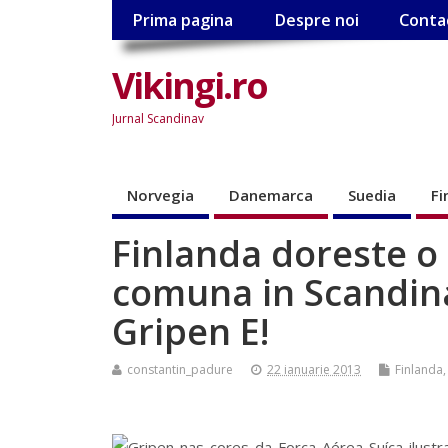
Prima pagina
Despre noi
Conta
Vikingi.ro
Jurnal Scandinav
Norvegia
Danemarca
Suedia
Fi
Finlanda doreste o 
comuna in Scandina
Gripen E!
constantin_padure
22 ianuarie 2013
Finlanda