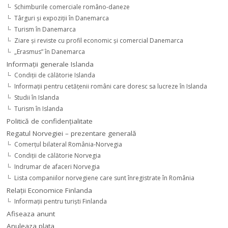
Schimburile comerciale româno-daneze
Târguri şi expoziţii în Danemarca
Turism în Danemarca
Ziare şi reviste cu profil economic şi comercial Danemarca
„Erasmus” în Danemarca
Informaţii generale Islanda
Condiţii de călătorie Islanda
Informaţii pentru cetăţenii români care doresc sa lucreze în Islanda
Studii în Islanda
Turism în Islanda
Politică de confidențialitate
Regatul Norvegiei – prezentare generală
Comerţul bilateral România-Norvegia
Condiții de călătorie Norvegia
Indrumar de afaceri Norvegia
Lista companiilor norvegiene care sunt înregistrate în România
Relaţii Economice Finlanda
Informaţii pentru turişti Finlanda
Afiseaza anunt
Anuleaza plata