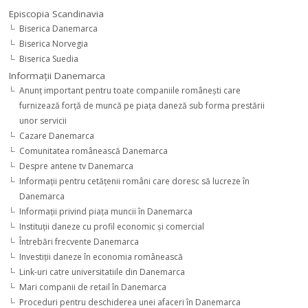
Episcopia Scandinavia
Biserica Danemarca
Biserica Norvegia
Biserica Suedia
Informaţii Danemarca
Anunţ important pentru toate companiile româneşti care
furnizează forţă de muncă pe piaţa daneză sub forma prestării
unor servicii
Cazare Danemarca
Comunitatea românească Danemarca
Despre antene tv Danemarca
Informaţii pentru cetăţenii români care doresc să lucreze în
Danemarca
Informaţii privind piaţa muncii în Danemarca
Instituţii daneze cu profil economic şi comercial
Întrebări frecvente Danemarca
Investiţii daneze în economia românească
Link-uri catre universitatiile din Danemarca
Mari companii de retail în Danemarca
Proceduri pentru deschiderea unei afaceri în Danemarca