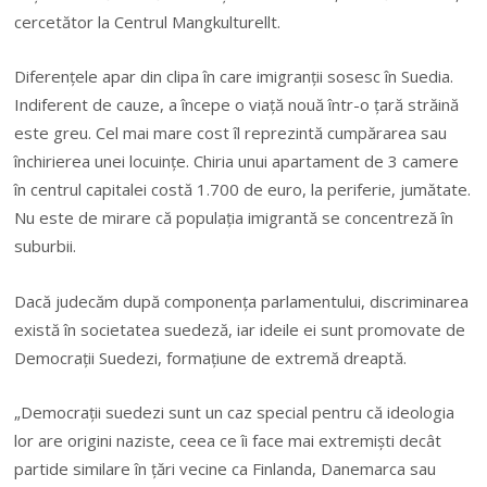
cercetător la Centrul Mangkulturellt.
Diferenţele apar din clipa în care imigranţii sosesc în Suedia.
Indiferent de cauze, a începe o viață nouă într-o ţară străină
este greu. Cel mai mare cost îl reprezintă cumpărarea sau
închirierea unei locuințe. Chiria unui apartament de 3 camere
în centrul capitalei costă 1.700 de euro, la periferie, jumătate.
Nu este de mirare că populaţia imigrantă se concentreză în
suburbii.
Dacă judecăm după componenţa parlamentului, discriminarea
există în societatea suedeză, iar ideile ei sunt promovate de
Democraţii Suedezi, formaţiune de extremă dreaptă.
„Democraţii suedezi sunt un caz special pentru că ideologia
lor are origini naziste, ceea ce îi face mai extremişti decât
partide similare în ţări vecine ca Finlanda, Danemarca sau