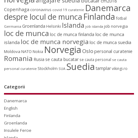
angajare suedia
bucatar
cm2018
Danemarca
Copenhaga
coronavirus
covid 19
curatenie
Finlanda
despre locul de munca
fotbal
Islanda
Groenlanda
job norvegia
Helsinki
Germania
job islanda
loc de munca
loc de munca
loc de munca finlanda
loc de munca norvegia
islanda
loc de munca suedia
Norvegia
Oslo
personal curatenie
Moldova
NATO
Nokia
Romania
Rusia
se cauta bucatar
se cauta personal
se cauta
Suedia
tamplar
Stockholm
vikingi.ro
personal curatenie
SUA
Categorii
Danemarca
English
Finlanda
Groenlanda
Insulele Feroe
Islanda