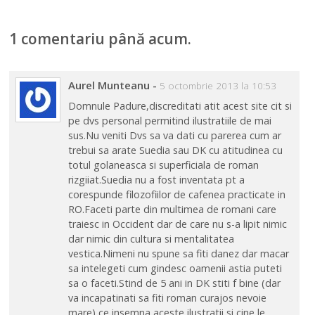
Suedia
1 comentariu până acum.
Aurel Munteanu
-
5 octombrie 2013 la 10:53
Domnule Padure,discreditati atit acest site cit si
pe dvs personal permitind ilustratiile de mai
sus.Nu veniti Dvs sa va dati cu parerea cum ar
trebui sa arate Suedia sau DK cu atitudinea cu
totul golaneasca si superficiala de roman
rizgiiat.Suedia nu a fost inventata pt a
corespunde filozofiilor de cafenea practicate in
RO.Faceti parte din multimea de romani care
traiesc in Occident dar de care nu s-a lipit nimic
dar nimic din cultura si mentalitatea
vestica.Nimeni nu spune sa fiti danez dar macar
sa intelegeti cum gindesc oamenii astia puteti
sa o faceti.Stind de 5 ani in DK stiti f bine (dar
va incapatinati sa fiti roman curajos nevoie
mare) ce insemna aceste ilustratii si cine le