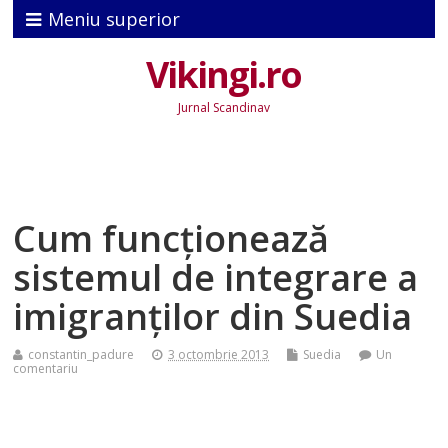
Meniu superior
Vikingi.ro
Jurnal Scandinav
Cum funcționează
sistemul de integrare a
imigranților din Suedia
constantin_padure
3 octombrie 2013
Suedia
Un
comentariu