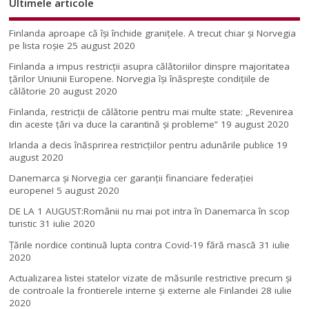
Ultimele articole
Finlanda aproape că își închide granițele. A trecut chiar și Norvegia
pe lista roșie
25 august 2020
Finlanda a impus restricţii asupra călătoriilor dinspre majoritatea
ţărilor Uniunii Europene. Norvegia își înăsprește condițiile de
călătorie
20 august 2020
Finlanda, restricţii de călătorie pentru mai multe state: „Revenirea
din aceste ţări va duce la carantină şi probleme”
19 august 2020
Irlanda a decis înăsprirea restricțiilor pentru adunările publice
19
august 2020
Danemarca și Norvegia cer garanții financiare federației
europene!
5 august 2020
DE LA 1 AUGUST:Românii nu mai pot intra în Danemarca în scop
turistic
31 iulie 2020
Țările nordice continuă lupta contra Covid-19 fără mască
31 iulie
2020
Actualizarea listei statelor vizate de măsurile restrictive precum și
de controale la frontierele interne și externe ale Finlandei
28 iulie
2020