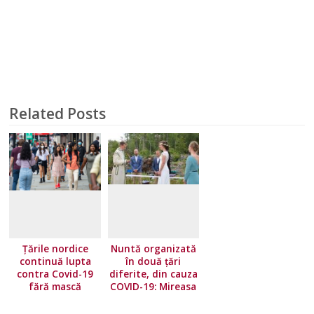
Related Posts
Țările nordice
Nuntă organizată
continuă lupta
în două țări
contra Covid-19
diferite, din cauza
fără mască
COVID-19: Mireasa
a stat în Norvegia,
iar mirele în