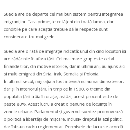
Suedia are de departe cel mai bun sistem pentru integrarea
imigranților. Țara primește cetățeni din toată lumea, dar
condițiile pe care aceștia trebuie să le respecte sunt
considerate tot mai grele.
Suedia are o rată de imigraţie ridicată: unul din cinci locuitori îşi
are rădăcinile în afara ţării. Cel mai mare grup este cel al
finlandezilor, din
motive istorice, dar în ultimii ani, au ajuns aici
si mulţi emigrati din Siria, Irak, Somalia şi Polonia.
În ultimul secol, migraţia a fost intensă nu numai din exterior,
dar şi în interiorul ţării. În timp ce în 1900, o treime din
populaţia ţării trăia în oraşe, astăzi, acest procent este de
peste 80%. Acest lucru a creat o penurie de locuinţe în
zonele urbane. Parlamentul şi guvernul suedez promovează
o politică a libertăţii de mişcare, inclusiv dreptul la azil politic,
dar într-un cadru reglementat. Permisele de lucru se acordă