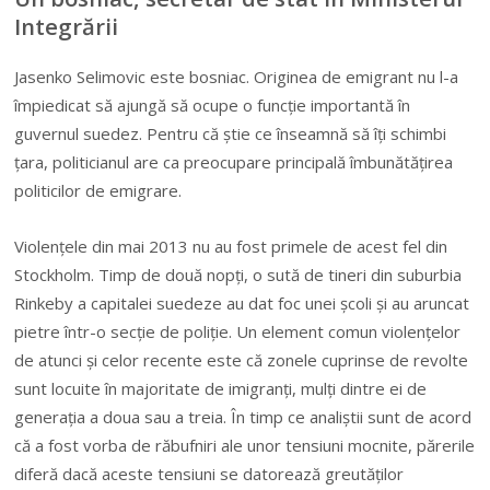
Integrării
Jasenko Selimovic este bosniac. Originea de emigrant nu l-a
împiedicat să ajungă să ocupe o funcție importantă în
guvernul suedez. Pentru că știe ce înseamnă să îți schimbi
țara, politicianul are ca preocupare principală îmbunătățirea
politicilor de emigrare.
Violenţele din mai 2013 nu au fost primele de acest fel din
Stockholm. Timp de două nopţi, o sută de tineri din suburbia
Rinkeby a capitalei suedeze au dat foc unei şcoli şi au aruncat
pietre într-o secţie de poliție. Un element comun violențelor
de atunci și celor recente este că zonele cuprinse de revolte
sunt locuite în majoritate de imigranţi, mulţi dintre ei de
generaţia a doua sau a treia. În timp ce analiştii sunt de acord
că a fost vorba de răbufniri ale unor tensiuni mocnite, părerile
diferă dacă aceste tensiuni se datorează greutăţilor