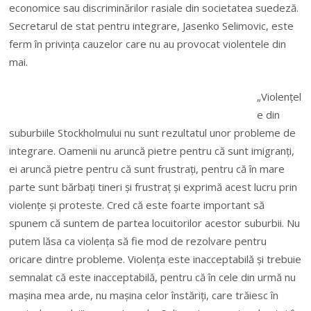
economice sau discriminărilor rasiale din societatea suedeză.
Secretarul de stat pentru integrare, Jasenko Selimovic, este
ferm în privinţa cauzelor care nu au provocat violentele din
mai.
„Violenţel
e din
suburbiile Stockholmului nu sunt rezultatul unor probleme de
integrare. Oamenii nu aruncă pietre pentru că sunt imigranţi,
ei aruncă pietre pentru că sunt frustraţi, pentru că în mare
parte sunt bărbaţi tineri şi frustraţ şi exprimă acest lucru prin
violenţe şi proteste. Cred că este foarte important să
spunem că suntem de partea locuitorilor acestor suburbii. Nu
putem lăsa ca violenţa să fie mod de rezolvare pentru
oricare dintre probleme. Violenţa este inacceptabilă şi trebuie
semnalat că este inacceptabilă, pentru că în cele din urmă nu
maşina mea arde, nu maşina celor înstăriţi, care trăiesc în