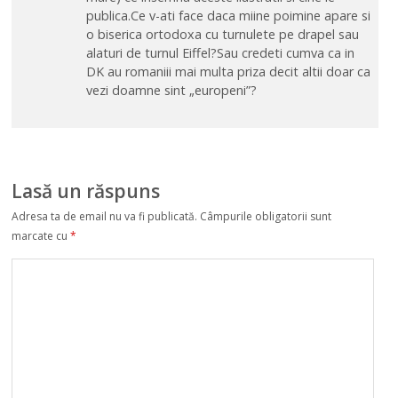
publica.Ce v-ati face daca miine poimine apare si
o biserica ortodoxa cu turnulete pe drapel sau
alaturi de turnul Eiffel?Sau credeti cumva ca in
DK au romaniii mai multa priza decit altii doar ca
vezi doamne sint „europeni”?
Lasă un răspuns
Adresa ta de email nu va fi publicată.
Câmpurile obligatorii sunt
marcate cu
*