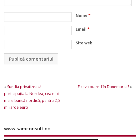
Nume
*
Email
*
Site web
«
Suedia privatizează
E ceva putred în Danemarca?
»
participaţia la Nordea, cea mai
mare bancă nordică, pentru 2,5
miliarde euro
www.samconsult.no