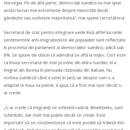
Norvegia. Pe de altă parte, democraţii suedezi nu mai spun
astăzi lucruri mai extremiste despre minorităţi decât
gândeşte sau vorbeşte majoritatea”, mai spune cercetătorul.
Secretarul de stat pentru integrare vede însă altfel lucrurile:
sentimentele anti-imigraționiste ale populației sunt reflectate
în procentul din parlament al democraților suedezi, adică sub
6%. Se spune de obicei că adevărul se află la mijloc. Cert este
ca însuși secretarul de stat provine din afara Suediei, el a
imigrat din Bosnia în perioada războiului din Balcani. Nu
vorbea suedeză când a venit în ţară, iar despre cum s-a
adaptat la noua sa patrie, a spus că a fost mai ușor decât s-
ar crede.
„S-ar crede că imigranţii se schimbă radical. Bineînţeles, sunt
schimbări, dar mult mai puţine decât se crede. Este
important să se conştientizeze că este posibil să trăieşti într-
o altă ţară, globalizarea ne forţează să acceptăm acest mod