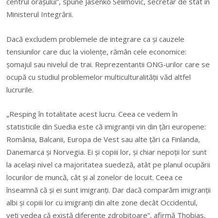
centrul oraşului”, spune Jasenko Selimovic, secretar de stat în
Ministerul Integrării.
Dacă excludem problemele de integrare ca şi cauzele
tensiunilor care duc la violențe, rămân cele economice:
șomajul sau nivelul de trai. Reprezentantii ONG-urilor care se
ocupă cu studiul problemelor multiculturalității văd altfel
lucrurile.
„Resping în totalitate acest lucru. Ceea ce vedem în
statisticile din Suedia este că imigranţii vin din ţări europene:
România, Balcanii, Europa de Vest sau alte ţări ca Finlanda,
Danemarca şi Norvegia. Ei şi copiii lor, şi chiar nepoţii lor sunt
la acelaşi nivel ca majoritatea suedeză, atât pe planul ocupării
locurilor de muncă, cât şi al zonelor de locuit. Ceea ce
înseamnă că şi ei sunt imigranţi. Dar dacă comparăm imigranţii
albi şi copiii lor cu imigranţi din alte zone decât Occidentul,
veţi vedea că există diferenţe zdrobitoare”, afirmă Thobias,