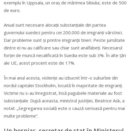
exemplu în Uppsala, un oraş de mărimea Sibiului, este de 500
de euro.
Anual sunt necesare alocaţii substanţiale din partea
guvernului suedez pentru cei 200.000 de imigranţi vârstnici.
Dar probleme sunt şi printre imigranţii tineri. Peste jumătate
dintre ei nu au calificare sau chiar sunt analfabeţi. Necesarul
forţei de muncă necalificată în Suedia este sub 3%. În alte ţări
ale UE, acest procent este de 17%.
În mai anul acesta, violenţe au izbucnit într-o suburbie din
nordul capitalei Stockholm, locuită în majoritate de imigranţi.
Victime nu s-au înregistrat, însă pagubele materiale au fost
substanţiale. După aceasta, ministrul justiţiei, Beatrice Ask, a
notat: „Segregarea socială este o cauză serioasă pentru mai
multe probleme”.
Un bosniac, secretar de stat în Ministerul