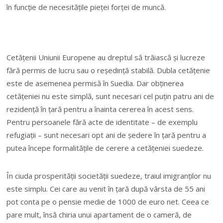
în funcţie de necesităţile pieţei forţei de muncă.
Cetăţenii Uniunii Europene au dreptul să trăiască şi lucreze
fără permis de lucru sau o reşedinţă stabilă. Dubla cetăţenie
este de asemenea permisă în Suedia. Dar obţinerea
cetăţeniei nu este simplă, sunt necesari cel puţin patru ani de
rezidenţă în ţară pentru a înainta cererea în acest sens.
Pentru persoanele fără acte de identitate – de exemplu
refugiaţii – sunt necesari opt ani de şedere în ţară pentru a
putea începe formalităţile de cerere a cetăţeniei suedeze.
În ciuda prosperităţii societăţii suedeze, traiul imigranţilor nu
este simplu. Cei care au venit în ţară după vârsta de 55 ani
pot conta pe o pensie medie de 1000 de euro net. Ceea ce
pare mult, însă chiria unui apartament de o cameră, de