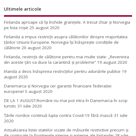
Ultimele articole
Finlanda aproape că își închide granițele. A trecut chiar și Norvegia
pe lista roșie
25 august 2020
Finlanda a impus restricţii asupra călătoriilor dinspre majoritatea
ţărilor Uniunii Europene. Norvegia își înăsprește condițiile de
călătorie
20 august 2020
Finlanda, restricţii de călătorie pentru mai multe state: „Revenirea
din aceste ţări va duce la carantină şi probleme”
19 august 2020
Irlanda a decis înăsprirea restricțiilor pentru adunările publice
19
august 2020
Danemarca și Norvegia cer garanții financiare federației
europene!
5 august 2020
DE LA 1 AUGUST:Românii nu mai pot intra în Danemarca în scop
turistic
31 iulie 2020
Țările nordice continuă lupta contra Covid-19 fără mască
31 iulie
2020
Actualizarea listei statelor vizate de măsurile restrictive precum și
de controale la frontierele interne și externe ale Finlandei
28 iulie