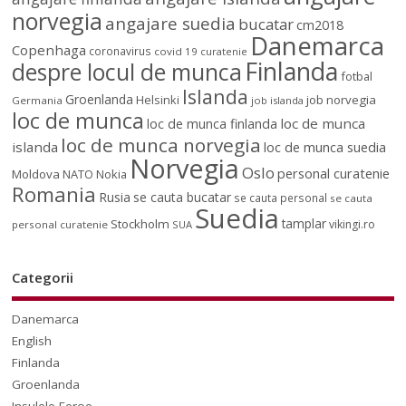
norvegia
angajare suedia
bucatar
cm2018
Danemarca
Copenhaga
coronavirus
covid 19
curatenie
Finlanda
despre locul de munca
fotbal
Islanda
Groenlanda
job norvegia
Helsinki
Germania
job islanda
loc de munca
loc de munca
loc de munca finlanda
loc de munca norvegia
islanda
loc de munca suedia
Norvegia
Oslo
personal curatenie
Moldova
NATO
Nokia
Romania
Rusia
se cauta bucatar
se cauta personal
se cauta
Suedia
tamplar
Stockholm
vikingi.ro
personal curatenie
SUA
Categorii
Danemarca
English
Finlanda
Groenlanda
Insulele Feroe