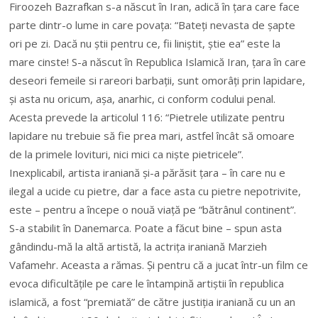
Firoozeh Bazrafkan s-a născut în Iran, adică în țara care face
parte dintr-o lume in care povața: “Bateți nevasta de șapte
ori pe zi. Dacă nu știi pentru ce, fii liniștit, știe ea” este la
mare cinste! S-a născut în Republica Islamică Iran, țara în care
deseori femeile si rareori barbații, sunt omorâți prin lapidare,
și asta nu oricum, așa, anarhic, ci conform codului penal.
Acesta prevede la
articolul 116: “Pietrele utilizate pentru
lapidare nu trebuie să fie prea mari, astfel încât să omoare
de la primele lovituri, nici mici ca niște pietricele”.
Inexplicabil, artista iraniană și-a părăsit țara – în care nu e
ilegal a ucide cu pietre, dar a face asta cu pietre nepotrivite,
este – pentru a începe o nouă viață pe “bătrânul continent”.
S-a stabilit în Danemarca. Poate a făcut bine – spun asta
gândindu-mă la altă artistă, la actrița iraniană Marzieh
Vafamehr. Aceasta a rămas. Și pentru că a jucat într-un film ce
evoca dificultățile pe care le întampină artiștii în republica
islamică, a fost “premiată” de către justiția iraniană cu un an