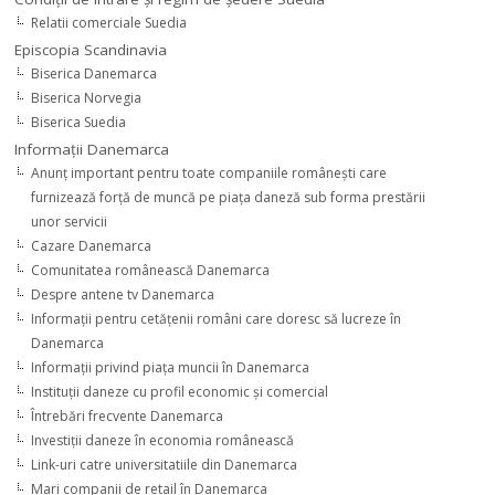
Relatii comerciale Suedia
Episcopia Scandinavia
Biserica Danemarca
Biserica Norvegia
Biserica Suedia
Informaţii Danemarca
Anunţ important pentru toate companiile româneşti care
furnizează forţă de muncă pe piaţa daneză sub forma prestării
unor servicii
Cazare Danemarca
Comunitatea românească Danemarca
Despre antene tv Danemarca
Informaţii pentru cetăţenii români care doresc să lucreze în
Danemarca
Informaţii privind piaţa muncii în Danemarca
Instituţii daneze cu profil economic şi comercial
Întrebări frecvente Danemarca
Investiţii daneze în economia românească
Link-uri catre universitatiile din Danemarca
Mari companii de retail în Danemarca