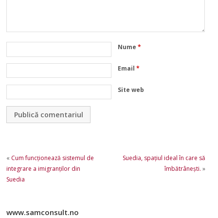
Nume
*
Email
*
Site web
«
Cum funcționează sistemul de
Suedia, spaţiul ideal în care să
integrare a imigranților din
îmbătrâneşti.
»
Suedia
www.samconsult.no