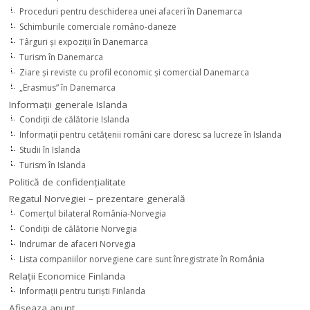
Proceduri pentru deschiderea unei afaceri în Danemarca
Schimburile comerciale româno-daneze
Târguri şi expoziţii în Danemarca
Turism în Danemarca
Ziare şi reviste cu profil economic şi comercial Danemarca
„Erasmus” în Danemarca
Informaţii generale Islanda
Condiţii de călătorie Islanda
Informaţii pentru cetăţenii români care doresc sa lucreze în Islanda
Studii în Islanda
Turism în Islanda
Politică de confidențialitate
Regatul Norvegiei – prezentare generală
Comerţul bilateral România-Norvegia
Condiții de călătorie Norvegia
Indrumar de afaceri Norvegia
Lista companiilor norvegiene care sunt înregistrate în România
Relaţii Economice Finlanda
Informaţii pentru turişti Finlanda
Afiseaza anunt