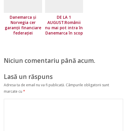
Danemarca și
DE LA 1
Norvegia cer
AUGUST:Românii
garanții financiare
nu mai pot intra în
federației
Danemarca în scop
europene!
turistic
Niciun comentariu până acum.
Lasă un răspuns
Adresa ta de email nu va fi publicată.
Câmpurile obligatorii sunt
marcate cu
*