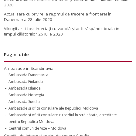
2020
Actualizare cu privire la regimul de trecere a frontierei în
Danemarca
28 iulie 2020
Vikingii ar fi fost infectaţi cu variolă şi ar fi răspândit boala în
timpul călătoriilor
26 iulie 2020
Pagini utile
Ambasade in Scandinavia
Ambasada Danemarca
Ambasada Finlanda
Ambasada Islanda
Ambasada Norvegia
Ambasada Suedia
Ambasade şi oficii consulare ale Republicii Moldova
Ambasade şi oficii consulare cu sediul în străinătate, acreditate
pentru Republica Moldova
Centrul comun de Vize – Moldova
Condiţii de intrare şi regim de şedere Suedia