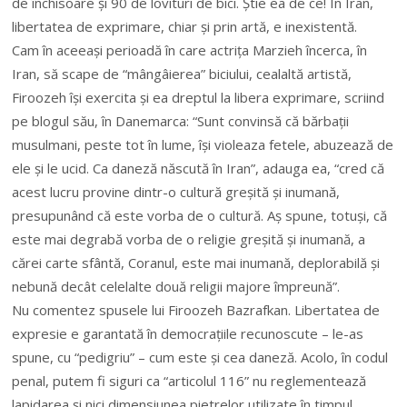
de închisoare și 90 de lovituri de bici. Știe ea de ce! În Iran,
libertatea de exprimare, chiar și prin artă, e inexistentă.
Cam în aceeași perioadă în care actrița Marzieh încerca, în
Iran, să scape de “mângâierea” biciului, cealaltă artistă,
Firoozeh își exercita și ea dreptul la libera exprimare, scriind
pe blogul său, în Danemarca: “Sunt convinsă că bărbații
musulmani, peste tot în lume, își violeaza fetele, abuzează de
ele și le ucid. Ca daneză născută în Iran”, adauga ea, “cred că
acest lucru provine dintr-o cultură greșită și inumană,
presupunând că este vorba de o cultură. Aș spune, totuși, că
este mai degrabă vorba de o religie greșită și inumană, a
cărei carte sfântă, Coranul, este mai inumană, deplorabilă și
nebună decât celelalte două religii majore împreună”.
Nu comentez spusele lui Firoozeh Bazrafkan. Libertatea de
expresie e garantată în democrațiile recunoscute – le-as
spune, cu “pedigriu” – cum este și cea daneză. Acolo, în codul
penal, putem fi siguri ca “articolul 116” nu reglementează
lapidarea și nici dimensiunea pietrelor utilizate în timpul