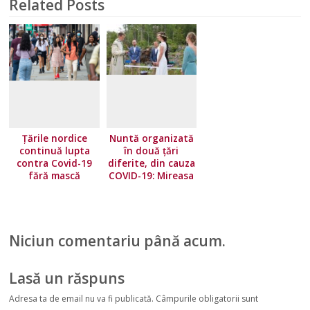
Related Posts
Țările nordice
Nuntă organizată
continuă lupta
în două țări
contra Covid-19
diferite, din cauza
fără mască
COVID-19: Mireasa
a stat în Norvegia,
iar mirele în
Suedia
Niciun comentariu până acum.
Lasă un răspuns
Adresa ta de email nu va fi publicată.
Câmpurile obligatorii sunt