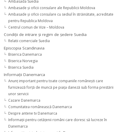
Ambasada Suedia
Ambasade şi oficii consulare ale Republicii Moldova
Ambasade şi oficii consulare cu sediul în străinătate, acreditate
pentru Republica Moldova
Centrul comun de Vize – Moldova
Condiţii de intrare şi regim de şedere Suedia
Relatii comerciale Suedia
Episcopia Scandinavia
Biserica Danemarca
Biserica Norvegia
Biserica Suedia
Informaţii Danemarca
Anunţ important pentru toate companiile româneşti care
furnizează forţă de muncă pe piaţa daneză sub forma prestării
unor servicii
Cazare Danemarca
Comunitatea românească Danemarca
Despre antene tv Danemarca
Informaţii pentru cetăţenii români care doresc să lucreze în
Danemarca