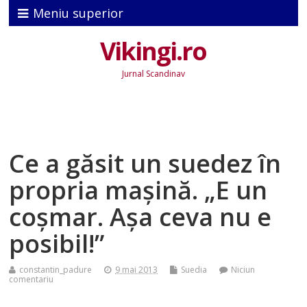
Meniu superior
Vikingi.ro
Jurnal Scandinav
Ce a găsit un suedez în
propria mașină. „E un
coșmar. Așa ceva nu e
posibil!”
constantin_padure
9 mai 2013
Suedia
Niciun
comentariu