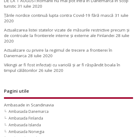
DE LA 1 AUGUST:Românii nu mai pot intra în Danemarca în scop
turistic
31 iulie 2020
Țările nordice continuă lupta contra Covid-19 fără mască
31 iulie
2020
Actualizarea listei statelor vizate de măsurile restrictive precum și
de controale la frontierele interne și externe ale Finlandei
28 iulie
2020
Actualizare cu privire la regimul de trecere a frontierei în
Danemarca
28 iulie 2020
Vikingii ar fi fost infectaţi cu variolă şi ar fi răspândit boala în
timpul călătoriilor
26 iulie 2020
Pagini utile
Ambasade in Scandinavia
Ambasada Danemarca
Ambasada Finlanda
Ambasada Islanda
Ambasada Norvegia