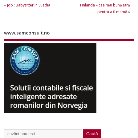
«
Job : Babysitter in Suedia
Finlanda – cea mai bună ţară
pentru a fi mamă
»
www.samconsult.no