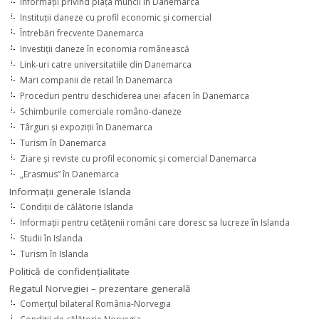
Informaţii privind piaţa muncii în Danemarca
Instituţii daneze cu profil economic şi comercial
Întrebări frecvente Danemarca
Investiţii daneze în economia românească
Link-uri catre universitatiile din Danemarca
Mari companii de retail în Danemarca
Proceduri pentru deschiderea unei afaceri în Danemarca
Schimburile comerciale româno-daneze
Târguri şi expoziţii în Danemarca
Turism în Danemarca
Ziare şi reviste cu profil economic şi comercial Danemarca
„Erasmus” în Danemarca
Informaţii generale Islanda
Condiţii de călătorie Islanda
Informaţii pentru cetăţenii români care doresc sa lucreze în Islanda
Studii în Islanda
Turism în Islanda
Politică de confidențialitate
Regatul Norvegiei – prezentare generală
Comerţul bilateral România-Norvegia