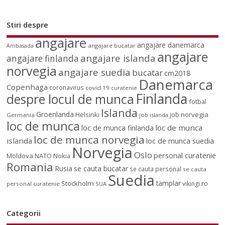
Stiri despre
angajare
angajare danemarca
angajare bucatar
Ambasada
angajare
angajare islanda
angajare finlanda
norvegia
angajare suedia
bucatar
cm2018
Danemarca
Copenhaga
coronavirus
covid 19
curatenie
Finlanda
despre locul de munca
fotbal
Islanda
Groenlanda
job norvegia
Helsinki
Germania
job islanda
loc de munca
loc de munca
loc de munca finlanda
loc de munca norvegia
islanda
loc de munca suedia
Norvegia
Oslo
personal curatenie
Moldova
NATO
Nokia
Romania
Rusia
se cauta bucatar
se cauta personal
se cauta
Suedia
tamplar
Stockholm
vikingi.ro
personal curatenie
SUA
Categorii