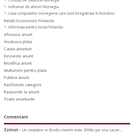
Condiții de călătorie Norvegia
Indrumar de afaceri Norvegia
Lista companiilor norvegiene care sunt înregistrate în România
Relaţii Economice Finlanda
Informaţii pentru turişti Finlanda
Afiseaza anunt
Anuleaza plata
Cauta anunturi
Innoieste anunt
Modifica anunt
Multumim pentru plata
Publica anunt
Rasfoieste categorii
Raspunde la anunt
Toate anunturile
Comentarii
Zzmsn
-
Un istalator in Bodo minim este 300kr pe ora cazar...