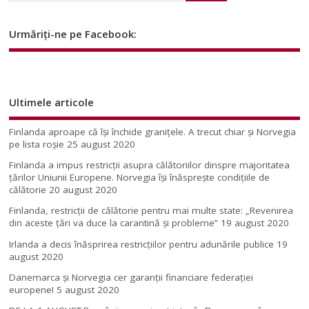
Urmăriți-ne pe Facebook:
Ultimele articole
Finlanda aproape că își închide granițele. A trecut chiar și Norvegia
pe lista roșie
25 august 2020
Finlanda a impus restricţii asupra călătoriilor dinspre majoritatea
ţărilor Uniunii Europene. Norvegia își înăsprește condițiile de
călătorie
20 august 2020
Finlanda, restricţii de călătorie pentru mai multe state: „Revenirea
din aceste ţări va duce la carantină şi probleme”
19 august 2020
Irlanda a decis înăsprirea restricțiilor pentru adunările publice
19
august 2020
Danemarca și Norvegia cer garanții financiare federației
europene!
5 august 2020