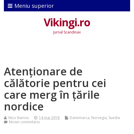
Meniu superior
Vikingi.ro
Jurnal Scandinav
Atenţionare de
călătorie pentru cei
care merg în țările
nordice
Nicu Stanciu
14 mai 2018
Danemarca
,
Norvegia
,
Suedia
Niciun comentariu