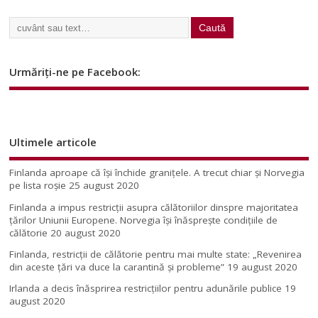
Urmăriți-ne pe Facebook:
Ultimele articole
Finlanda aproape că își închide granițele. A trecut chiar și Norvegia
pe lista roșie
25 august 2020
Finlanda a impus restricţii asupra călătoriilor dinspre majoritatea
ţărilor Uniunii Europene. Norvegia își înăsprește condițiile de
călătorie
20 august 2020
Finlanda, restricţii de călătorie pentru mai multe state: „Revenirea
din aceste ţări va duce la carantină şi probleme”
19 august 2020
Irlanda a decis înăsprirea restricțiilor pentru adunările publice
19
august 2020