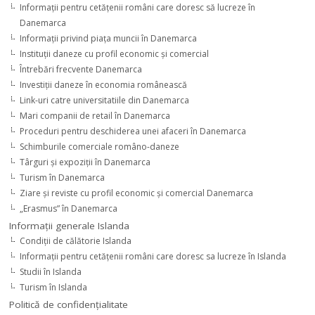
Informaţii pentru cetăţenii români care doresc să lucreze în
Danemarca
Informaţii privind piaţa muncii în Danemarca
Instituţii daneze cu profil economic şi comercial
Întrebări frecvente Danemarca
Investiţii daneze în economia românească
Link-uri catre universitatiile din Danemarca
Mari companii de retail în Danemarca
Proceduri pentru deschiderea unei afaceri în Danemarca
Schimburile comerciale româno-daneze
Târguri şi expoziţii în Danemarca
Turism în Danemarca
Ziare şi reviste cu profil economic şi comercial Danemarca
„Erasmus” în Danemarca
Informaţii generale Islanda
Condiţii de călătorie Islanda
Informaţii pentru cetăţenii români care doresc sa lucreze în Islanda
Studii în Islanda
Turism în Islanda
Politică de confidențialitate