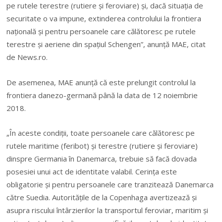
pe rutele terestre (rutiere şi feroviare) şi, dacă situaţia de
securitate o va impune, extinderea controlului la frontiera
naţională şi pentru persoanele care călătoresc pe rutele
terestre şi aeriene din spaţiul Schengen”, anunţă MAE, citat
de News.ro.
De asemenea, MAE anunţă că este prelungit controlul la
frontiera danezo-germană până la data de 12 noiembrie
2018.
„
În aceste condiţii, toate persoanele care călătoresc pe
rutele maritime (feribot) şi terestre (rutiere şi feroviare)
dinspre Germania în Danemarca, trebuie să facă dovada
posesiei unui act de identitate valabil. Cerinţa este
obligatorie şi pentru persoanele care tranzitează Danemarca
către Suedia. Autorităţile de la Copenhaga avertizează şi
asupra riscului întârzierilor la transportul feroviar, maritim şi