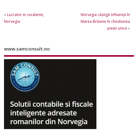
«
Lucrator in curatenie,
Norvegia câștigă influență în
Norvegia
Marea Britanie în chestiunea
pieței unice
»
www.samconsult.no