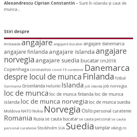
Alexandrescu Ciprian Constantin
-
Sunt în islanda și caut de
munca...
Stiri despre
angajare
angajare danemarca
angajare bucatar
Ambasada
angajare
angajare islanda
angajare finlanda
norvegia
angajare suedia
bucatar
cm2018
Danemarca
Copenhaga
coronavirus
covid 19
curatenie
Finlanda
despre locul de munca
fotbal
Islanda
Groenlanda
job norvegia
Helsinki
Germania
job islanda
loc de munca
loc de munca
loc de munca finlanda
loc de munca norvegia
islanda
loc de munca suedia
Norvegia
Oslo
personal curatenie
Moldova
NATO
Nokia
Romania
Rusia
se cauta bucatar
se cauta personal
se cauta
Suedia
tamplar
Stockholm
vikingi.ro
personal curatenie
SUA