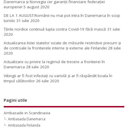
Danemarca și Norvegia cer garanții financiare federației
europene!
5 august 2020
DE LA 1 AUGUST:Românii nu mai pot intra în Danemarca în scop
turistic
31 iulie 2020
Țările nordice continuă lupta contra Covid-19 fără mască
31 iulie
2020
Actualizarea listei statelor vizate de măsurile restrictive precum și
de controale la frontierele interne și externe ale Finlandei
28 iulie
2020
Actualizare cu privire la regimul de trecere a frontierei în
Danemarca
28 iulie 2020
Vikingii ar fi fost infectaţi cu variolă şi ar fi răspândit boala în
timpul călătoriilor
26 iulie 2020
Pagini utile
Ambasade in Scandinavia
Ambasada Danemarca
Ambasada Finlanda