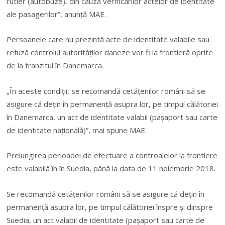
rutier (autobuze), din cauza verificărilor actelor de identitate
ale pasagerilor”, anunţă MAE.
Persoanele care nu prezintă acte de identitate valabile sau
refuză controlul autorităţilor daneze vor fi la frontieră oprite
de la tranzitul în Danemarca.
„
În aceste condiţii, se recomandă cetăţenilor români să se
asigure că deţin în permanenţă asupra lor, pe timpul călătoriei
în Danemarca, un act de identitate valabil (paşaport sau carte
de identitate naţională)”, mai spune MAE.
Prelungirea perioadei de efectuare a controalelor la frontiere
este valabilă în în Suedia, până la data de 11 noiembrie 2018.
Se recomandă cetăţenilor români să se asigure că deţin în
permanenţă asupra lor, pe timpul călătoriei înspre şi dinspre
Suedia, un act valabil de identitate (paşaport sau carte de