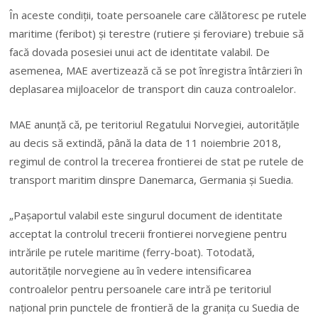
În aceste condiţii, toate persoanele care călătoresc pe rutele
maritime (feribot) şi terestre (rutiere şi feroviare) trebuie să
facă dovada posesiei unui act de identitate valabil. De
asemenea, MAE avertizează că se pot înregistra întârzieri în
deplasarea mijloacelor de transport din cauza controalelor.
MAE anunţă că, pe teritoriul Regatului Norvegiei, autorităţile
au decis să extindă, până la data de 11 noiembrie 2018,
regimul de control la trecerea frontierei de stat pe rutele de
transport maritim dinspre Danemarca, Germania şi Suedia.
„
Paşaportul valabil este singurul document de identitate
acceptat la controlul trecerii frontierei norvegiene pentru
intrările pe rutele maritime (ferry-boat). Totodată,
autorităţile norvegiene au în vedere intensificarea
controalelor pentru persoanele care intră pe teritoriul
naţional prin punctele de frontieră de la graniţa cu Suedia de