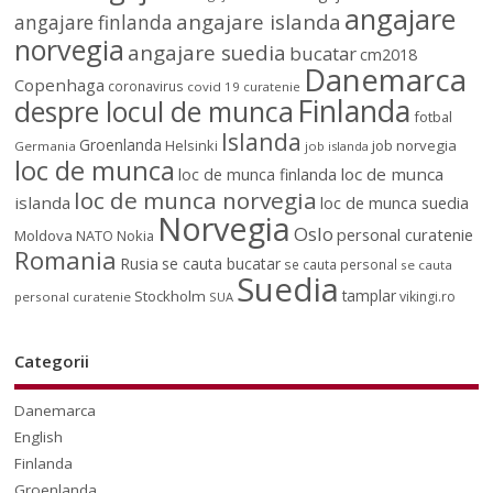
angajare
angajare islanda
angajare finlanda
norvegia
angajare suedia
bucatar
cm2018
Danemarca
Copenhaga
coronavirus
covid 19
curatenie
Finlanda
despre locul de munca
fotbal
Islanda
Groenlanda
job norvegia
Helsinki
Germania
job islanda
loc de munca
loc de munca
loc de munca finlanda
loc de munca norvegia
islanda
loc de munca suedia
Norvegia
Oslo
personal curatenie
Moldova
NATO
Nokia
Romania
Rusia
se cauta bucatar
se cauta personal
se cauta
Suedia
tamplar
Stockholm
vikingi.ro
personal curatenie
SUA
Categorii
Danemarca
English
Finlanda
Groenlanda