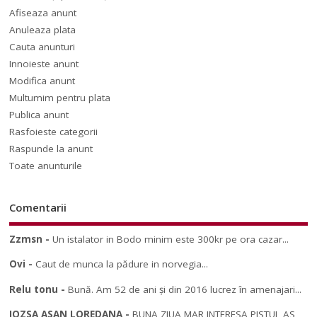
Afiseaza anunt
Anuleaza plata
Cauta anunturi
Innoieste anunt
Modifica anunt
Multumim pentru plata
Publica anunt
Rasfoieste categorii
Raspunde la anunt
Toate anunturile
Comentarii
Zzmsn
-
Un istalator in Bodo minim este 300kr pe ora cazar...
Ovi
-
Caut de munca la pădure in norvegia...
Relu tonu
-
Bună. Am 52 de ani și din 2016 lucrez în amenajari...
JOZSA ASAN LOREDANA
-
BUNA ZIUA MAR INTERESA PISTUL AS