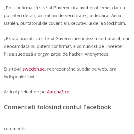
„Pot confirma că site-ul Guvernului a avut probleme, dar nu
pot oferi detalii, din raţiuni de securitate”, a declarat Anna
Dahlén, purtătorul de cuvânt al Executivului de la Stockholm.
„Există acuzaţii că site-ul Guvernului suedez a fost atacat, dar
deocamdată nu putem confirma”, a comunicat pe Tweeter
filiala suedeză a organizaţiei de hackeri Anonymous.
Şi site-ul
sweden.se
, reprezentând Suedia pe web, era
indisponibil luni.
Articol preluat de pe
Antena3.ro
Comentati folosind contul Facebook
comments