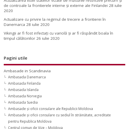
Actualizarea listei statelor vizate de măsurile restrictive precum și
de controale la frontierele interne și externe ale Finlandei
28 iulie
2020
Actualizare cu privire la regimul de trecere a frontierei în
Danemarca
28 iulie 2020
Vikingii ar fi fost infectaţi cu variolă şi ar fi răspândit boala în
timpul călătoriilor
26 iulie 2020
Pagini utile
Ambasade in Scandinavia
Ambasada Danemarca
Ambasada Finlanda
Ambasada Islanda
Ambasada Norvegia
Ambasada Suedia
Ambasade şi oficii consulare ale Republicii Moldova
Ambasade şi oficii consulare cu sediul în străinătate, acreditate
pentru Republica Moldova
Centrul comun de Vize – Moldova