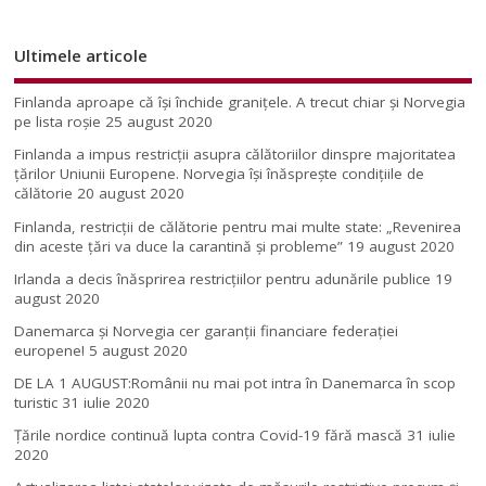
Ultimele articole
Finlanda aproape că își închide granițele. A trecut chiar și Norvegia
pe lista roșie
25 august 2020
Finlanda a impus restricţii asupra călătoriilor dinspre majoritatea
ţărilor Uniunii Europene. Norvegia își înăsprește condițiile de
călătorie
20 august 2020
Finlanda, restricţii de călătorie pentru mai multe state: „Revenirea
din aceste ţări va duce la carantină şi probleme”
19 august 2020
Irlanda a decis înăsprirea restricțiilor pentru adunările publice
19
august 2020
Danemarca și Norvegia cer garanții financiare federației
europene!
5 august 2020
DE LA 1 AUGUST:Românii nu mai pot intra în Danemarca în scop
turistic
31 iulie 2020
Țările nordice continuă lupta contra Covid-19 fără mască
31 iulie
2020