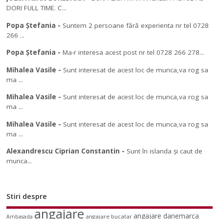
DORI FULL TIME. C...
Popa Ștefania
-
Suntem 2 persoane fără experienta nr tel 0728
266 ...
Popa Ștefania
-
Ma-r interesa acest post nr tel 0728 266 278...
Mihalea Vasile
-
Sunt interesat de acest loc de munca,va rog sa
ma ...
Mihalea Vasile
-
Sunt interesat de acest loc de munca,va rog sa
ma ...
Mihalea Vasile
-
Sunt interesat de acest loc de munca,va rog sa
ma ...
Alexandrescu Ciprian Constantin
-
Sunt în islanda și caut de
munca...
Stiri despre
angajare
angajare danemarca
angajare bucatar
Ambasada