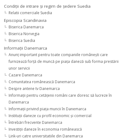
Condiţii de intrare şi regim de şedere Suedia
Relatii comerciale Suedia
Episcopia Scandinavia
Biserica Danemarca
Biserica Norvegia
Biserica Suedia
Informaţii Danemarca
Anunţ important pentru toate companiile româneşti care
furnizează forţă de muncă pe piaţa daneză sub forma prestării
unor servicii
Cazare Danemarca
Comunitatea românească Danemarca
Despre antene tv Danemarca
Informaţii pentru cetăţenii români care doresc să lucreze în
Danemarca
Informaţii privind piaţa muncii în Danemarca
Instituţii daneze cu profil economic şi comercial
Întrebări frecvente Danemarca
Investiţii daneze în economia românească
Link-uri catre universitatiile din Danemarca