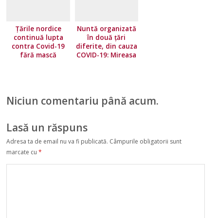
Țările nordice
Nuntă organizată
continuă lupta
în două țări
contra Covid-19
diferite, din cauza
fără mască
COVID-19: Mireasa
a stat în Norvegia,
iar mirele în
Suedia
Niciun comentariu până acum.
Lasă un răspuns
Adresa ta de email nu va fi publicată.
Câmpurile obligatorii sunt
marcate cu
*