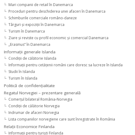
Mari companii de retail în Danemarca
Proceduri pentru deschiderea unei afaceri în Danemarca
Schimburile comerciale româno-daneze
Târguri şi expoziţii în Danemarca
Turism în Danemarca
Ziare şi reviste cu profil economic şi comercial Danemarca
„Erasmus” în Danemarca
Informaţii generale Islanda
Condiţii de călătorie Islanda
Informaţii pentru cetăţenii români care doresc sa lucreze în Islanda
Studii în Islanda
Turism în Islanda
Politică de confidențialitate
Regatul Norvegiei – prezentare generală
Comerţul bilateral România-Norvegia
Condiții de călătorie Norvegia
Indrumar de afaceri Norvegia
Lista companiilor norvegiene care sunt înregistrate în România
Relaţii Economice Finlanda
Informaţii pentru turişti Finlanda