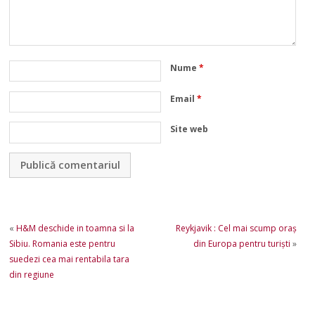
Nume
*
Email
*
Site web
«
H&M deschide in toamna si la
Reykjavik : Cel mai scump oraş
Sibiu. Romania este pentru
din Europa pentru turişti
»
suedezi cea mai rentabila tara
din regiune