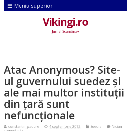
Meniu superior
Vikingi.ro
Jurnal Scandinav
Atac Anonymous? Site-
ul guvernului suedez şi
ale mai multor instituţii
din ţară sunt
nefuncţionale
constantin_padure
4 septembrie 2012
Suedia
Niciun
comentariu