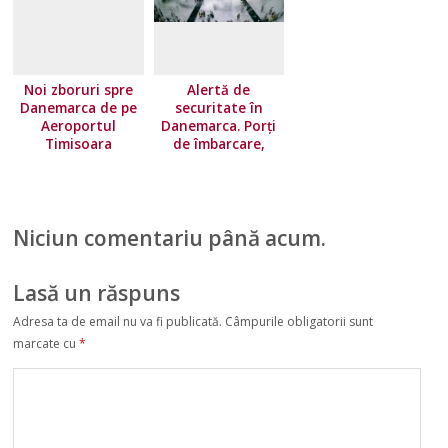
Noi zboruri spre
Alertă de
Danemarca de pe
securitate în
Aeroportul
Danemarca. Porţi
Timisoara
de îmbarcare,
inchise din cauza
unor ameninţări la
adresa unei
companii aeriene
Niciun comentariu până acum.
turce
Lasă un răspuns
Adresa ta de email nu va fi publicată.
Câmpurile obligatorii sunt
marcate cu
*