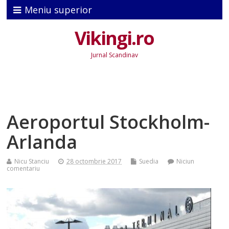
Meniu superior
Vikingi.ro
Jurnal Scandinav
Aeroportul Stockholm-
Arlanda
Nicu Stanciu
28 octombrie 2017
Suedia
Niciun
comentariu