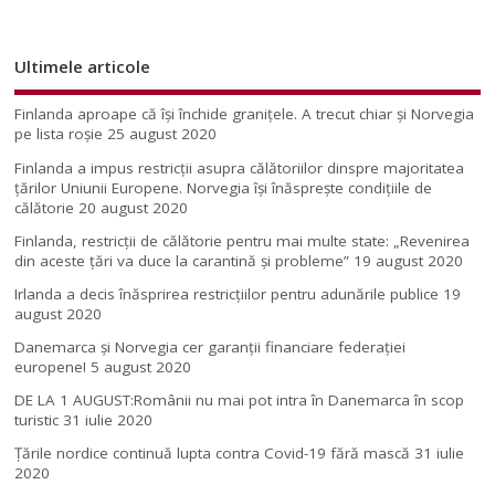
Ultimele articole
Finlanda aproape că își închide granițele. A trecut chiar și Norvegia
pe lista roșie
25 august 2020
Finlanda a impus restricţii asupra călătoriilor dinspre majoritatea
ţărilor Uniunii Europene. Norvegia își înăsprește condițiile de
călătorie
20 august 2020
Finlanda, restricţii de călătorie pentru mai multe state: „Revenirea
din aceste ţări va duce la carantină şi probleme”
19 august 2020
Irlanda a decis înăsprirea restricțiilor pentru adunările publice
19
august 2020
Danemarca și Norvegia cer garanții financiare federației
europene!
5 august 2020
DE LA 1 AUGUST:Românii nu mai pot intra în Danemarca în scop
turistic
31 iulie 2020
Țările nordice continuă lupta contra Covid-19 fără mască
31 iulie
2020