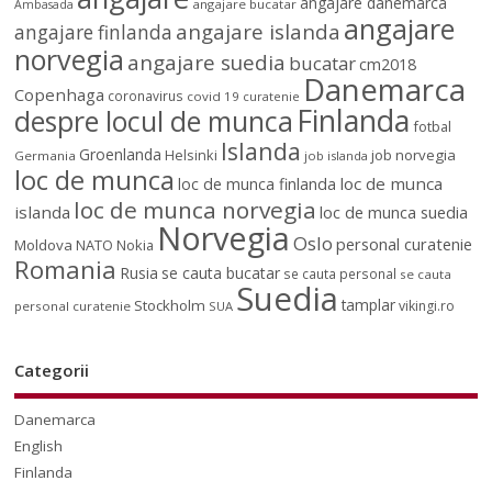
angajare danemarca
angajare bucatar
Ambasada
angajare
angajare islanda
angajare finlanda
norvegia
angajare suedia
bucatar
cm2018
Danemarca
Copenhaga
coronavirus
covid 19
curatenie
Finlanda
despre locul de munca
fotbal
Islanda
Groenlanda
job norvegia
Helsinki
Germania
job islanda
loc de munca
loc de munca
loc de munca finlanda
loc de munca norvegia
islanda
loc de munca suedia
Norvegia
Oslo
personal curatenie
Moldova
NATO
Nokia
Romania
Rusia
se cauta bucatar
se cauta personal
se cauta
Suedia
tamplar
Stockholm
vikingi.ro
personal curatenie
SUA
Categorii
Danemarca
English
Finlanda