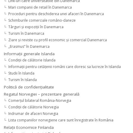
Link-uri catre universitatiile din Danemarca
Mari companii de retail în Danemarca
Proceduri pentru deschiderea unei afaceri în Danemarca
Schimburile comerciale româno-daneze
Târguri şi expoziţii în Danemarca
Turism în Danemarca
Ziare şi reviste cu profil economic şi comercial Danemarca
„Erasmus” în Danemarca
Informaţii generale Islanda
Condiţii de călătorie Islanda
Informaţii pentru cetăţenii români care doresc sa lucreze în Islanda
Studii în Islanda
Turism în Islanda
Politică de confidențialitate
Regatul Norvegiei – prezentare generală
Comerţul bilateral România-Norvegia
Condiții de călătorie Norvegia
Indrumar de afaceri Norvegia
Lista companiilor norvegiene care sunt înregistrate în România
Relaţii Economice Finlanda