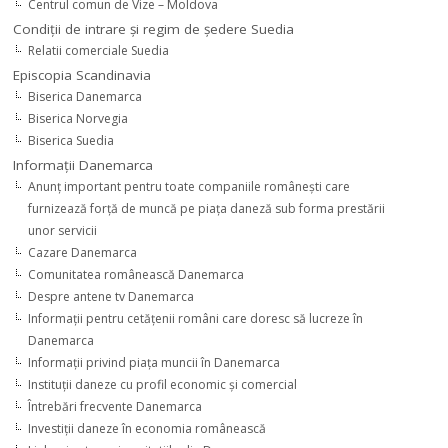
Centrul comun de Vize – Moldova
Condiţii de intrare şi regim de şedere Suedia
Relatii comerciale Suedia
Episcopia Scandinavia
Biserica Danemarca
Biserica Norvegia
Biserica Suedia
Informaţii Danemarca
Anunţ important pentru toate companiile româneşti care
furnizează forţă de muncă pe piaţa daneză sub forma prestării
unor servicii
Cazare Danemarca
Comunitatea românească Danemarca
Despre antene tv Danemarca
Informaţii pentru cetăţenii români care doresc să lucreze în
Danemarca
Informaţii privind piaţa muncii în Danemarca
Instituţii daneze cu profil economic şi comercial
Întrebări frecvente Danemarca
Investiţii daneze în economia românească