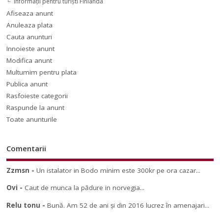
Informaţii pentru turişti Finlanda
Afiseaza anunt
Anuleaza plata
Cauta anunturi
Innoieste anunt
Modifica anunt
Multumim pentru plata
Publica anunt
Rasfoieste categorii
Raspunde la anunt
Toate anunturile
Comentarii
Zzmsn
-
Un istalator in Bodo minim este 300kr pe ora cazar...
Ovi
-
Caut de munca la pădure in norvegia...
Relu tonu
-
Bună. Am 52 de ani și din 2016 lucrez în amenajari...