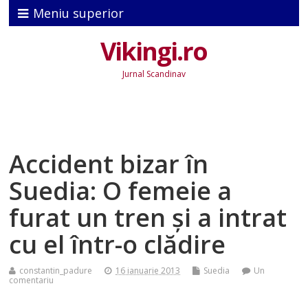
Meniu superior
Vikingi.ro
Jurnal Scandinav
Accident bizar în
Suedia: O femeie a
furat un tren şi a intrat
cu el într-o clădire
constantin_padure
16 ianuarie 2013
Suedia
Un
comentariu