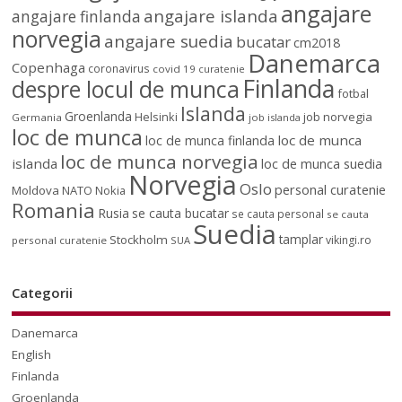
angajare
angajare islanda
angajare finlanda
norvegia
angajare suedia
bucatar
cm2018
Danemarca
Copenhaga
coronavirus
covid 19
curatenie
Finlanda
despre locul de munca
fotbal
Islanda
Groenlanda
job norvegia
Helsinki
Germania
job islanda
loc de munca
loc de munca
loc de munca finlanda
loc de munca norvegia
islanda
loc de munca suedia
Norvegia
Oslo
personal curatenie
Moldova
NATO
Nokia
Romania
Rusia
se cauta bucatar
se cauta personal
se cauta
Suedia
tamplar
Stockholm
vikingi.ro
personal curatenie
SUA
Categorii
Danemarca
English
Finlanda
Groenlanda