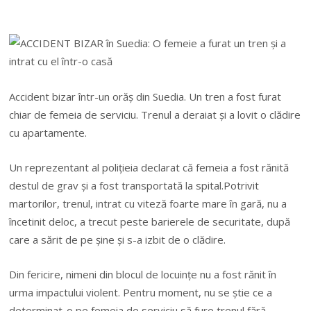
Accident bizar într-un orăş din Suedia. Un tren a fost furat
chiar de femeia de serviciu. Trenul a deraiat şi a lovit o clădire
cu apartamente.
Un reprezentant al poliţieia declarat că femeia a fost rănită
destul de grav şi a fost transportată la spital.Potrivit
martorilor, trenul, intrat cu viteză foarte mare în gară, nu a
încetinit deloc, a trecut peste barierele de securitate, după
care a sărit de pe şine şi s-a izbit de o clădire.
Din fericire, nimeni din blocul de locuinţe nu a fost rănit în
urma impactului violent. Pentru moment, nu se ştie ce a
determinat-o pe femeia de serviciu să fure trenul fără