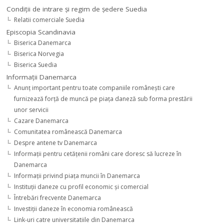
Condiţii de intrare şi regim de şedere Suedia
Relatii comerciale Suedia
Episcopia Scandinavia
Biserica Danemarca
Biserica Norvegia
Biserica Suedia
Informaţii Danemarca
Anunţ important pentru toate companiile româneşti care
furnizează forţă de muncă pe piaţa daneză sub forma prestării
unor servicii
Cazare Danemarca
Comunitatea românească Danemarca
Despre antene tv Danemarca
Informaţii pentru cetăţenii români care doresc să lucreze în
Danemarca
Informaţii privind piaţa muncii în Danemarca
Instituţii daneze cu profil economic şi comercial
Întrebări frecvente Danemarca
Investiţii daneze în economia românească
Link-uri catre universitatiile din Danemarca