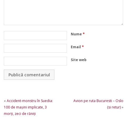
Nume
*
Email
*
Site web
«
Accident-monstru în Suedia:
Avion pe ruta Bucuresti – Oslo
100 de maşini implicate, 3
(si retur)
»
morţi, zeci de răniţi