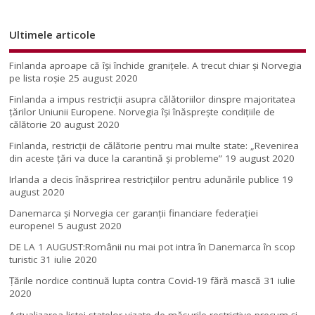
Ultimele articole
Finlanda aproape că își închide granițele. A trecut chiar și Norvegia
pe lista roșie
25 august 2020
Finlanda a impus restricţii asupra călătoriilor dinspre majoritatea
ţărilor Uniunii Europene. Norvegia își înăsprește condițiile de
călătorie
20 august 2020
Finlanda, restricţii de călătorie pentru mai multe state: „Revenirea
din aceste ţări va duce la carantină şi probleme”
19 august 2020
Irlanda a decis înăsprirea restricțiilor pentru adunările publice
19
august 2020
Danemarca și Norvegia cer garanții financiare federației
europene!
5 august 2020
DE LA 1 AUGUST:Românii nu mai pot intra în Danemarca în scop
turistic
31 iulie 2020
Țările nordice continuă lupta contra Covid-19 fără mască
31 iulie
2020
Actualizarea listei statelor vizate de măsurile restrictive precum și