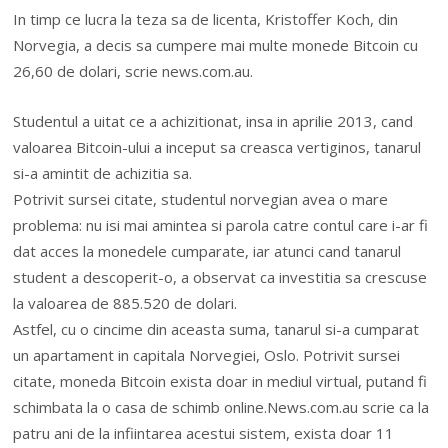
In timp ce lucra la teza sa de licenta, Kristoffer Koch, din
Norvegia, a decis sa cumpere mai multe monede Bitcoin cu
26,60 de dolari, scrie news.com.au.
Studentul a uitat ce a achizitionat, insa in aprilie 2013, cand
valoarea Bitcoin-ului a inceput sa creasca vertiginos, tanarul
si-a amintit de achizitia sa.
Potrivit sursei citate, studentul norvegian avea o mare
problema: nu isi mai amintea si parola catre contul care i-ar fi
dat acces la monedele cumparate, iar atunci cand tanarul
student a descoperit-o, a observat ca investitia sa crescuse
la valoarea de 885.520 de dolari.
Astfel, cu o cincime din aceasta suma, tanarul si-a cumparat
un apartament in capitala Norvegiei, Oslo. Potrivit sursei
citate, moneda Bitcoin exista doar in mediul virtual, putand fi
schimbata la o casa de schimb online.News.com.au scrie ca la
patru ani de la infiintarea acestui sistem, exista doar 11