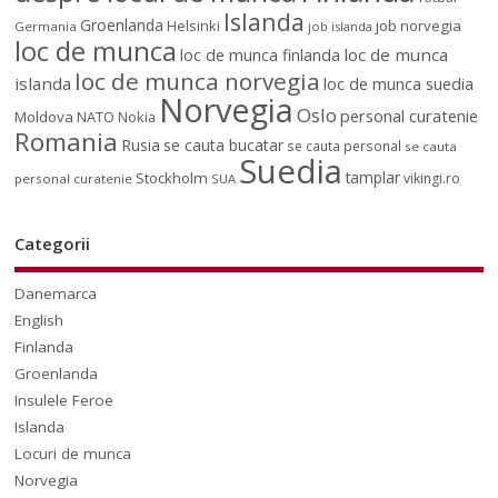
Islanda
Groenlanda
job norvegia
Helsinki
Germania
job islanda
loc de munca
loc de munca
loc de munca finlanda
loc de munca norvegia
islanda
loc de munca suedia
Norvegia
Oslo
personal curatenie
Moldova
NATO
Nokia
Romania
Rusia
se cauta bucatar
se cauta personal
se cauta
Suedia
tamplar
Stockholm
vikingi.ro
personal curatenie
SUA
Categorii
Danemarca
English
Finlanda
Groenlanda
Insulele Feroe
Islanda
Locuri de munca
Norvegia