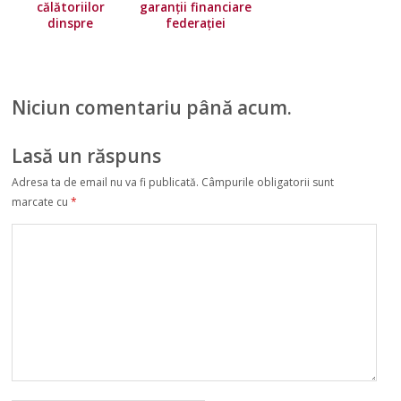
călătoriilor
garanții financiare
dinspre
federației
majoritatea ţărilor
europene!
Uniunii Europene.
Norvegia își
înăsprește
Niciun comentariu până acum.
condițiile de
călătorie
Lasă un răspuns
Adresa ta de email nu va fi publicată.
Câmpurile obligatorii sunt
marcate cu
*