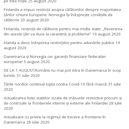
pe lista roșie
25 august 2020
Finlanda a impus restricţii asupra călătoriilor dinspre majoritatea
ţărilor Uniunii Europene. Norvegia își înăsprește condițiile de
călătorie
20 august 2020
Finlanda, restricţii de călătorie pentru mai multe state: „Revenirea
din aceste ţări va duce la carantină şi probleme”
19 august 2020
Irlanda a decis înăsprirea restricțiilor pentru adunările publice
19
august 2020
Danemarca și Norvegia cer garanții financiare federației
europene!
5 august 2020
DE LA 1 AUGUST:Românii nu mai pot intra în Danemarca în scop
turistic
31 iulie 2020
Țările nordice continuă lupta contra Covid-19 fără mască
31 iulie
2020
Actualizarea listei statelor vizate de măsurile restrictive precum și
de controale la frontierele interne și externe ale Finlandei
28 iulie
2020
Actualizare cu privire la regimul de trecere a frontierei în
Danemarca
28 iulie 2020