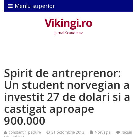
Meniu superior
Vikingi.ro
Jurnal Scandinav
Spirit de antreprenor:
Un student norvegian a
investit 27 de dolari si a
castigat aproape
900.000
constantin_padure
31 octombrie 2013
Norvegia
Niciun
comentariu