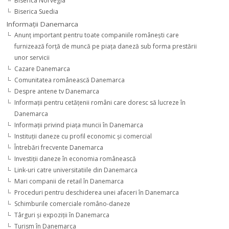
Biserica Norvegia
Biserica Suedia
Informaţii Danemarca
Anunţ important pentru toate companiile româneşti care
furnizează forţă de muncă pe piaţa daneză sub forma prestării
unor servicii
Cazare Danemarca
Comunitatea românească Danemarca
Despre antene tv Danemarca
Informaţii pentru cetăţenii români care doresc să lucreze în
Danemarca
Informaţii privind piaţa muncii în Danemarca
Instituţii daneze cu profil economic şi comercial
Întrebări frecvente Danemarca
Investiţii daneze în economia românească
Link-uri catre universitatiile din Danemarca
Mari companii de retail în Danemarca
Proceduri pentru deschiderea unei afaceri în Danemarca
Schimburile comerciale româno-daneze
Târguri şi expoziţii în Danemarca
Turism în Danemarca