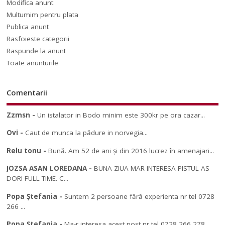
Modifica anunt
Multumim pentru plata
Publica anunt
Rasfoieste categorii
Raspunde la anunt
Toate anunturile
Comentarii
Zzmsn
-
Un istalator in Bodo minim este 300kr pe ora cazar...
Ovi
-
Caut de munca la pădure in norvegia...
Relu tonu
-
Bună. Am 52 de ani și din 2016 lucrez în amenajari...
JOZSA ASAN LOREDANA
-
BUNA ZIUA MAR INTERESA PISTUL AS
DORI FULL TIME. C...
Popa Ștefania
-
Suntem 2 persoane fără experienta nr tel 0728
266 ...
Popa Ștefania
-
Ma-r interesa acest post nr tel 0728 266 278...