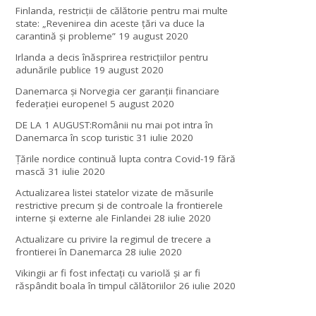
Finlanda, restricţii de călătorie pentru mai multe
state: „Revenirea din aceste ţări va duce la
carantină şi probleme”
19 august 2020
Irlanda a decis înăsprirea restricțiilor pentru
adunările publice
19 august 2020
Danemarca și Norvegia cer garanții financiare
federației europene!
5 august 2020
DE LA 1 AUGUST:Românii nu mai pot intra în
Danemarca în scop turistic
31 iulie 2020
Țările nordice continuă lupta contra Covid-19 fără
mască
31 iulie 2020
Actualizarea listei statelor vizate de măsurile
restrictive precum și de controale la frontierele
interne și externe ale Finlandei
28 iulie 2020
Actualizare cu privire la regimul de trecere a
frontierei în Danemarca
28 iulie 2020
Vikingii ar fi fost infectaţi cu variolă şi ar fi
răspândit boala în timpul călătoriilor
26 iulie 2020