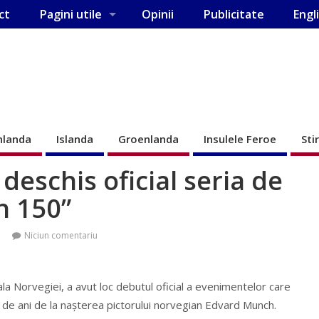
ct
Pagini utile
Opinii
Publicitate
Engl
nlanda
Islanda
Groenlanda
Insulele Feroe
Sti
deschis oficial seria de
h 150”
Niciun comentariu
tala Norvegiei, a avut loc debutul oficial a evenimentelor care
de ani de la nașterea pictorului norvegian Edvard Munch.