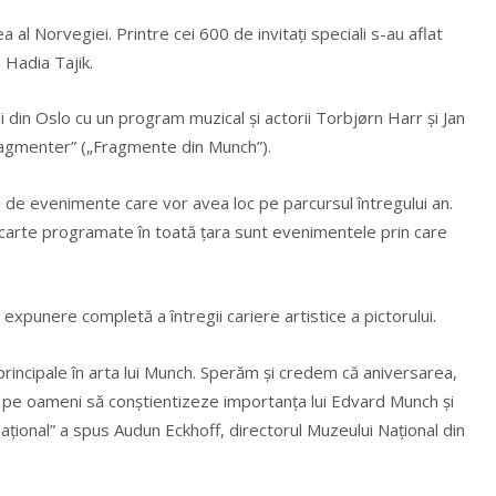
al Norvegiei. Printre cei 600 de invitați speciali s-au aflat
, Hadia Tajik.
i din Oslo cu un program muzical și actorii Torbjørn Harr și Jan
ragmenter” („Fragmente din Munch”).
 de evenimente care vor avea loc pe parcursul întregului an.
de carte programate în toată țara sunt evenimentele prin care
xpunere completă a întregii cariere artistice a pictorului.
principale în arta lui Munch. Sperăm și credem că aniversarea,
ce pe oameni să conștientizeze importanța lui Edvard Munch și
rnațional” a spus Audun Eckhoff, directorul Muzeului Național din