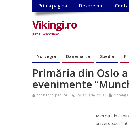
Prima pagina
Despre noi
Conta
Vikingi.ro
Jurnal Scandinav
Norvegia
Danemarca
Suedia
Fi
Primăria din Oslo a 
evenimente “Munc
constantin_padure
29 ianuarie 2013
Norvegia
Miercuri, în capi
aniversează 150 