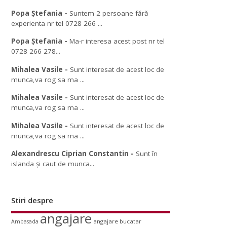
Popa Ștefania
-
Suntem 2 persoane fără
experienta nr tel 0728 266 ...
Popa Ștefania
-
Ma-r interesa acest post nr tel
0728 266 278...
Mihalea Vasile
-
Sunt interesat de acest loc de
munca,va rog sa ma ...
Mihalea Vasile
-
Sunt interesat de acest loc de
munca,va rog sa ma ...
Mihalea Vasile
-
Sunt interesat de acest loc de
munca,va rog sa ma ...
Alexandrescu Ciprian Constantin
-
Sunt în
islanda și caut de munca...
Stiri despre
angajare
angajare bucatar
Ambasada