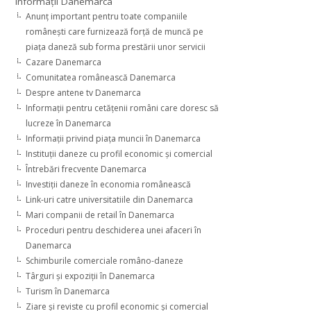
Informaţii Danemarca
Anunţ important pentru toate companiile
româneşti care furnizează forţă de muncă pe
piaţa daneză sub forma prestării unor servicii
Cazare Danemarca
Comunitatea românească Danemarca
Despre antene tv Danemarca
Informaţii pentru cetăţenii români care doresc să
lucreze în Danemarca
Informaţii privind piaţa muncii în Danemarca
Instituţii daneze cu profil economic şi comercial
Întrebări frecvente Danemarca
Investiţii daneze în economia românească
Link-uri catre universitatiile din Danemarca
Mari companii de retail în Danemarca
Proceduri pentru deschiderea unei afaceri în
Danemarca
Schimburile comerciale româno-daneze
Târguri şi expoziţii în Danemarca
Turism în Danemarca
Ziare şi reviste cu profil economic şi comercial