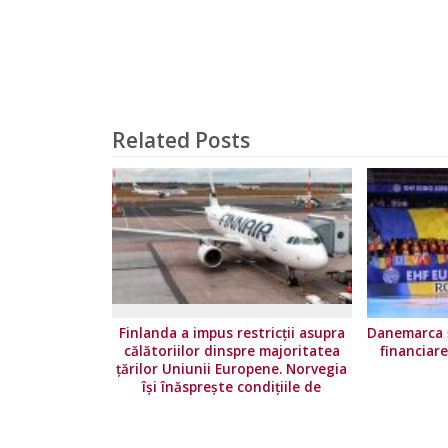
Related Posts
Finlanda a impus restricţii asupra
Danemarca ș
călătoriilor dinspre majoritatea
financiar
ţărilor Uniunii Europene. Norvegia
își înăsprește condițiile de
călătorie