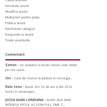
Cauta anunturi
Innoieste anunt
Modifica anunt
Multumim pentru plata
Publica anunt
Rasfoieste categorii
Raspunde la anunt
Toate anunturile
Comentarii
Zzmsn
-
Un istalator in Bodo minim este 300kr
pe ora cazar...
Ovi
-
Caut de munca la pădure in norvegia...
Relu tonu
-
Bună. Am 52 de ani și din 2016
lucrez în amenajari...
JOZSA ASAN LOREDANA
-
BUNA ZIUA MAR
INTERESA PISTUL AS DORI FULL TIME. C...