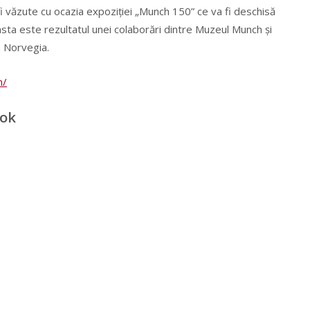
fi văzute cu ocazia expoziției „Munch 150” ce va fi deschisă
asta este rezultatul unei colaborări dintre Muzeul Munch și
n Norvegia.
m/
ook