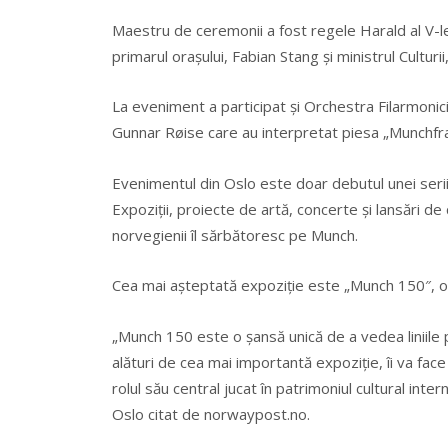
Maestru de ceremonii a fost regele Harald al V-lea 
primarul orașului, Fabian Stang și ministrul Culturii
La eveniment a participat și Orchestra Filarmonici
Gunnar Røise care au interpretat piesa „Munchf
Evenimentul din Oslo este doar debutul unei serii
Expoziții, proiecte de artă, concerte și lansări 
norvegienii îl sărbătoresc pe Munch.
Cea mai așteptată expoziție este „Munch 150″, o e
„Munch 150 este o șansă unică de a vedea liniile 
alături de cea mai importantă expoziție, îi va fa
rolul său central jucat în patrimoniul cultural inte
Oslo citat de norwaypost.no.