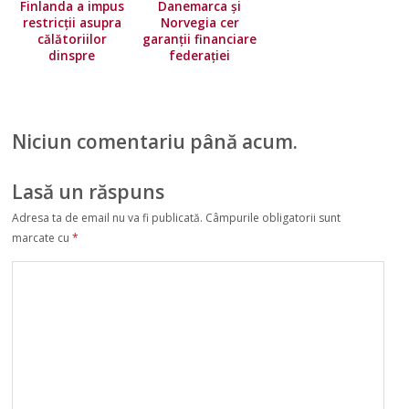
Finlanda a impus
Danemarca și
restricţii asupra
Norvegia cer
călătoriilor
garanții financiare
dinspre
federației
majoritatea ţărilor
europene!
Uniunii Europene.
Norvegia își
înăsprește
Niciun comentariu până acum.
condițiile de
călătorie
Lasă un răspuns
Adresa ta de email nu va fi publicată.
Câmpurile obligatorii sunt
marcate cu
*