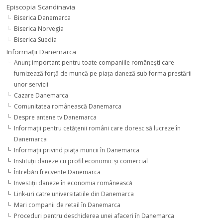
Episcopia Scandinavia
Biserica Danemarca
Biserica Norvegia
Biserica Suedia
Informaţii Danemarca
Anunţ important pentru toate companiile româneşti care
furnizează forţă de muncă pe piaţa daneză sub forma prestării
unor servicii
Cazare Danemarca
Comunitatea românească Danemarca
Despre antene tv Danemarca
Informaţii pentru cetăţenii români care doresc să lucreze în
Danemarca
Informaţii privind piaţa muncii în Danemarca
Instituţii daneze cu profil economic şi comercial
Întrebări frecvente Danemarca
Investiţii daneze în economia românească
Link-uri catre universitatiile din Danemarca
Mari companii de retail în Danemarca
Proceduri pentru deschiderea unei afaceri în Danemarca