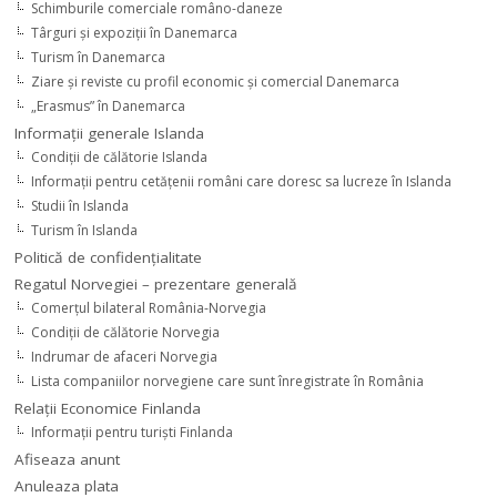
Schimburile comerciale româno-daneze
Târguri şi expoziţii în Danemarca
Turism în Danemarca
Ziare şi reviste cu profil economic şi comercial Danemarca
„Erasmus” în Danemarca
Informaţii generale Islanda
Condiţii de călătorie Islanda
Informaţii pentru cetăţenii români care doresc sa lucreze în Islanda
Studii în Islanda
Turism în Islanda
Politică de confidențialitate
Regatul Norvegiei – prezentare generală
Comerţul bilateral România-Norvegia
Condiții de călătorie Norvegia
Indrumar de afaceri Norvegia
Lista companiilor norvegiene care sunt înregistrate în România
Relaţii Economice Finlanda
Informaţii pentru turişti Finlanda
Afiseaza anunt
Anuleaza plata