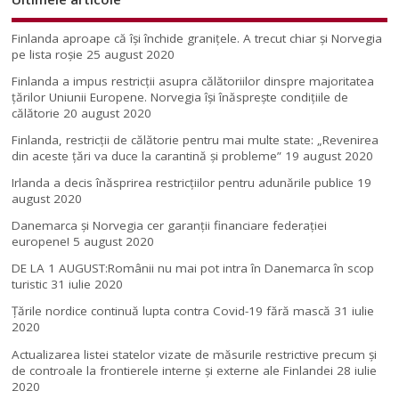
Finlanda aproape că își închide granițele. A trecut chiar și Norvegia
pe lista roșie
25 august 2020
Finlanda a impus restricţii asupra călătoriilor dinspre majoritatea
ţărilor Uniunii Europene. Norvegia își înăsprește condițiile de
călătorie
20 august 2020
Finlanda, restricţii de călătorie pentru mai multe state: „Revenirea
din aceste ţări va duce la carantină şi probleme”
19 august 2020
Irlanda a decis înăsprirea restricțiilor pentru adunările publice
19
august 2020
Danemarca și Norvegia cer garanții financiare federației
europene!
5 august 2020
DE LA 1 AUGUST:Românii nu mai pot intra în Danemarca în scop
turistic
31 iulie 2020
Țările nordice continuă lupta contra Covid-19 fără mască
31 iulie
2020
Actualizarea listei statelor vizate de măsurile restrictive precum și
de controale la frontierele interne și externe ale Finlandei
28 iulie
2020