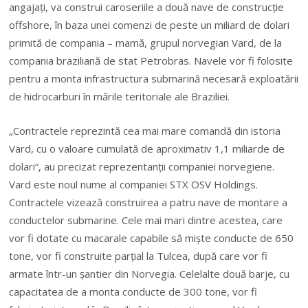
angajaţi, va construi caroseriile a două nave de construcţie
offshore, în baza unei comenzi de peste un miliard de dolari
primită de compania – mamă, grupul norvegian Vard, de la
compania braziliană de stat Petrobras. Navele vor fi folosite
pentru a monta infrastructura submarină necesară exploatării
de hidrocarburi în mările teritoriale ale Braziliei.
„Contractele reprezintă cea mai mare comandă din istoria
Vard, cu o valoare cumulată de aproximativ 1,1 miliarde de
dolari“, au precizat reprezentanţii companiei norvegiene.
Vard este noul nume al companiei STX OSV Holdings.
Contrac­tele vizează construirea a patru nave de montare a
conductelor submarine. Cele mai mari dintre acestea, care
vor fi dotate cu macarale capabile să mişte conducte de 650
tone, vor fi construite parţial la Tulcea, după care vor fi
armate într-un şantier din Norvegia. Celelalte două barje, cu
ca­pa­citatea de a monta conducte de 300 tone, vor fi