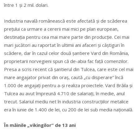
între 1 şi 2 mil. dolari.
Industria na­vală ro­mâ­neas­că este afec­tată şi de scăde­rea
pre­ţului ca urmare a cererii mai mici pe plan euro­pean,
destinaţia pen­tru cea mai mare parte din pro­ducţie. Cei mai
mari jucători au raportat în ultimii ani afaceri şi câştiguri în
scădere, dar în cazul celor două şantiere Vard din România,
proprietarii nor­ve­gieni spun că de-abia fac faţă comenzilor.
Presa a scris recent că şantierul din Tulcea, care este cel mai
mare angajator privat din oraş, caută „cu disperare“ încă
1.000 de anga­jaţi pentru a-şi realiza proiectele. Vard Brăila şi
Tulcea au avut împreună 4.710 de salariaţi, în medie, anul
trecut. Salariul mediu net în industria construcţiilor metalice
era în iunie de 1.400 de lei, cu 200 de lei sub media naţională.
În mâinile „vikingilor“ de 13 ani