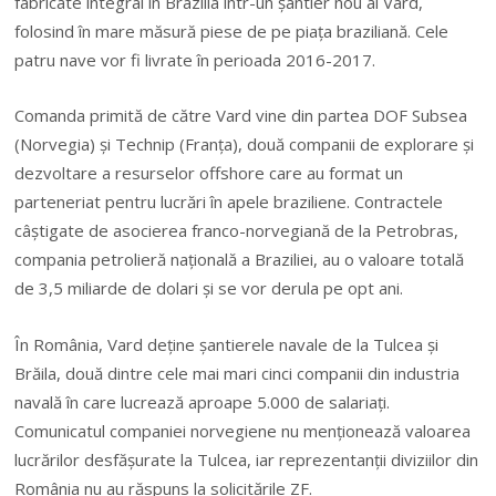
fabricate integral în Brazilia într-un şantier nou al Vard,
folosind în mare măsură piese de pe piaţa braziliană. Cele
patru nave vor fi livrate în perioada 2016-2017.
Comanda primită de către Vard vine din partea DOF Subsea
(Norvegia) şi Technip (Franţa), două companii de explorare şi
dezvoltare a resurselor offshore care au format un
parteneriat pentru lucrări în apele braziliene. Contractele
câştigate de asocierea franco-norvegiană de la Petrobras,
compania petrolieră naţională a Braziliei, au o valoare totală
de 3,5 miliarde de dolari şi se vor derula pe opt ani.
În România, Vard deţine şantierele navale de la Tulcea şi
Brăila, două dintre cele mai mari cinci companii din industria
navală în care lucrează aproape 5.000 de salariaţi.
Comunicatul companiei norvegiene nu menţionează valoarea
lucrărilor desfăşurate la Tulcea, iar reprezentanţii diviziilor din
România nu au răspuns la solicitările ZF.