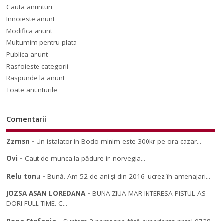
Cauta anunturi
Innoieste anunt
Modifica anunt
Multumim pentru plata
Publica anunt
Rasfoieste categorii
Raspunde la anunt
Toate anunturile
Comentarii
Zzmsn
-
Un istalator in Bodo minim este 300kr pe ora cazar...
Ovi
-
Caut de munca la pădure in norvegia...
Relu tonu
-
Bună. Am 52 de ani și din 2016 lucrez în amenajari...
JOZSA ASAN LOREDANA
-
BUNA ZIUA MAR INTERESA PISTUL AS
DORI FULL TIME. C...
Popa Ștefania
-
Suntem 2 persoane fără experienta nr tel 0728