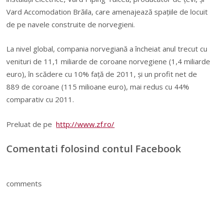
Vard Accomodation Brăila, care ame­najează spaţiile de locuit
de pe navele con­strui­te de norvegieni.
La nivel global, compania norvegiană a în­cheiat anul trecut cu
venituri de 11,1 miliarde de coroane norvegiene (1,4 miliarde
euro), în scă­dere cu 10% faţă de 2011, şi un profit net de
889 de coroane (115 milioane euro), mai redus cu 44%
comparativ cu 2011.
Preluat de pe
http://www.zf.ro/
Comentati folosind contul Facebook
comments