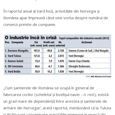
În raportul anual al Vard însă, activităţile din Norvegia şi
România apar împreună când vine vorba despre numărul de
comenzi primite de companie.
„Cum şantierele din România se ocupă în general de
fabricarea cocilor (scheletul şi învelişul navei – n. red.), există
un grad mare de depen­denţă între acestea şi şan­tie­rele de
ar­ma­re din Norvegia“, arată ra­portul, menţionând că la Tulcea
şi Brăila sunt con­centrate acti­vi­tă­ţile intensive în muncă din