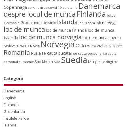
Danemarca
Copenhaga
coronavirus
covid 19
curatenie
Finlanda
despre locul de munca
fotbal
Islanda
Groenlanda
job norvegia
Helsinki
Germania
job islanda
loc de munca
loc de munca
loc de munca finlanda
loc de munca norvegia
islanda
loc de munca suedia
Norvegia
Oslo
personal curatenie
Moldova
NATO
Nokia
Romania
Rusia
se cauta bucatar
se cauta personal
se cauta
Suedia
tamplar
Stockholm
vikingi.ro
personal curatenie
SUA
Categorii
Danemarca
English
Finlanda
Groenlanda
Insulele Feroe
Islanda