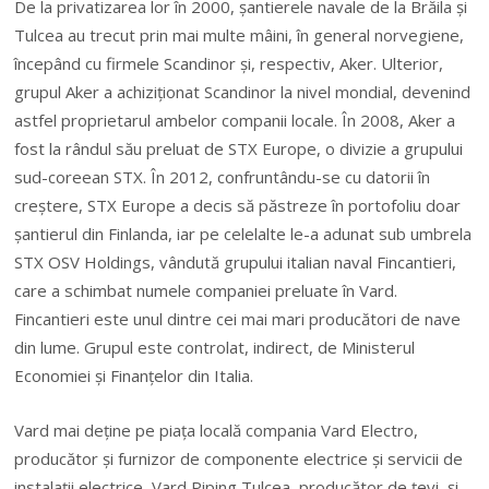
De la privatizarea lor în 2000, şantierele navale de la Brăila şi
Tulcea au trecut prin mai multe mâini, în general nor­ve­giene,
începând cu firmele Scandinor şi, respectiv, Aker. Ulterior,
grupul Aker a achiziţionat Scandinor la nivel mondial, devenind
astfel proprietarul ambelor companii locale. În 2008, Aker a
fost la rândul său preluat de STX Europe, o divizie a grupului
sud-coreean STX. În 2012, confruntându-se cu datorii în
creştere, STX Europe a decis să păstreze în portofoliu doar
şantierul din Finlanda, iar pe celelalte le-a adunat sub umbrela
STX OSV Holdings, vândută grupului italian naval Fincantieri,
care a schimbat numele companiei preluate în Vard.
Fincantieri este unul dintre cei mai mari pro­du­cători de nave
din lume. Grupul este con­trolat, indirect, de Ministerul
Economiei şi Finanţelor din Italia.
Vard mai deţine pe piaţa locală compania Vard Electro,
producător şi furnizor de componente electrice şi servicii de
instalaţii electrice, Vard Piping Tulcea, producător de ţevi, şi