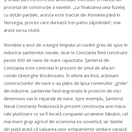
pro­cesul de con­struc­ţie a navelor. „La fina­lizarea unui fuzelaj
cu dotări parţiale, acesta este tractat din Ro­mâ­nia până în
Norvegia, proces care durează trei-patru săptămâni“, mai
arată sursa citată.
România a avut de-a lungul timpului un cuvânt greu de spus în
industria şantierelor navale, doar la Constanţa fiind construite
peste 450 de nave de mare capacitate. Şantierul din
Constanţa este controlat în prezent de omul de afaceri
român Gheorghe Bosânceanu. În ultimii ani însă, acţionarii
constructorilor de nave s-au plâns de lipsa comenzilor „grele”
din industrie, şantierele fiind angrenate în proiecte de mici
dimensiuni sau în reparaţii de nave. Spre exemplu, Şantierul
Naval Constanţa fi­na­­lizează în prezent construcţia unei maca­
rale plutitoare ce va fi livrată companiei ucrai­nene Nibulon, cel
mai mare grup agricol din eco­nomia ex-sovietică, iar datele
din piaţă arată că valoarea unor echi­pamente simi­lare va­riază