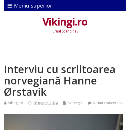
Meniu superior
Vikingi.ro
Jurnal Scandinav
Interviu cu scriitoarea
norvegiană Hanne
Ørstavik
Vikingi.ro
28 martie 2014
Norvegia
Niciun comentariu