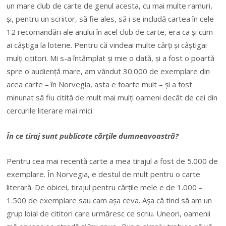
un mare club de carte de genul acesta, cu mai multe ramuri,
și, pentru un scriitor, să fie ales, să i se includă cartea în cele
12 recomandări ale anului în acel club de carte, era ca și cum
ai câștiga la loterie. Pentru că vindeai multe cărți și câștigai
mulți cititori. Mi s-a întâmplat și mie o dată, și a fost o poartă
spre o audiență mare, am vândut 30.000 de exemplare din
acea carte – în Norvegia, asta e foarte mult – și a fost
minunat să fiu citită de mult mai mulți oameni decât de cei din
cercurile literare mai mici.
În ce tiraj sunt publicate cărțile dumneavoastră?
Pentru cea mai recentă carte a mea tirajul a fost de 5.000 de
exemplare. În Norvegia, e destul de mult pentru o carte
literară. De obicei, tirajul pentru cărțile mele e de 1.000 –
1.500 de exemplare sau cam așa ceva. Așa că tind să am un
grup loial de cititori care urmăresc ce scriu. Uneori, oamenii