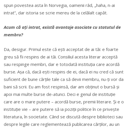
spun povestea asta în Norvegia, oamenii râd, „haha, n-ai
intrat”, dar istoria se scrie mereu de la celălalt capăt.
Acum că ați intrat, există avantaje asociate cu statutul de
membru?
Da, desigur. Primul este că ești acceptat de ai tăi: e foarte
greu să fii respins de ai tăi. Consiliul acesta literar acceptă
sau respinge membri, dar e totodată instituția care acordă
burse. Așa că, dacă ești respins de ei, dacă ei nu cred că sunt
suficient de bune cărțile tale ca să devii membru, nu-ți vor da
bani să scrii. Eu am fost respinsă, dar am obținut o bursă și
apoi mai multe burse de-atunci. Deci e genul de instituție
care are o mare putere – acordă burse, premii literare. Și e o
instituție vie – are putere să ia poziții politice în ce privește
literatura, în societate. Când se discută despre biblioteci sau
despre legile care reglementează publicarea cărților, au un