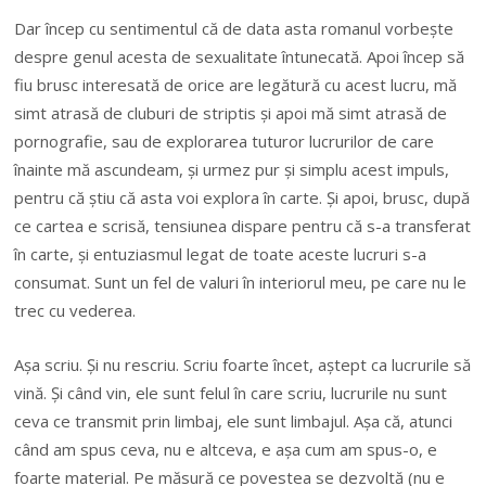
Dar încep cu sentimentul că de data asta romanul vorbește
despre genul acesta de sexualitate întunecată. Apoi încep să
fiu brusc interesată de orice are legătură cu acest lucru, mă
simt atrasă de cluburi de striptis și apoi mă simt atrasă de
pornografie, sau de explorarea tuturor lucrurilor de care
înainte mă ascundeam, și urmez pur și simplu acest impuls,
pentru că știu că asta voi explora în carte. Și apoi, brusc, după
ce cartea e scrisă, tensiunea dispare pentru că s-a transferat
în carte, și entuziasmul legat de toate aceste lucruri s-a
consumat. Sunt un fel de valuri în interiorul meu, pe care nu le
trec cu vederea.
Așa scriu. Și nu rescriu. Scriu foarte încet, aștept ca lucrurile să
vină. Și când vin, ele sunt felul în care scriu, lucrurile nu sunt
ceva ce transmit prin limbaj, ele sunt limbajul. Așa că, atunci
când am spus ceva, nu e altceva, e așa cum am spus-o, e
foarte material. Pe măsură ce povestea se dezvoltă (nu e