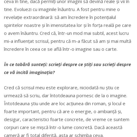
ceva în tine, dacă permiți unor imagini să devină reale și vii în
tine. Evoluezi cu imaginile înăuntru. A fost pentru mine o
revelație extraordinară: să am încredere în potențialul
spiritelor noastre și în imensitatea lor și în forța reală pe care
o avem înăuntru. Cred că, într-un mod mai subtil, acest lucru
mi-a influențat scrisul, pentru că m-a făcut să am și mai multă
încredere în ceea ce se află într-o imagine sau o carte.
În ce tabără sunteți: scrieți despre ce știți sau scrieți despre
ce vă incită imaginația?
Cred că scrisul meu este explorare, niciodată nu știu ce
urmează să scriu, dar întotdeauna pornesc de la o imagine.
Întotdeauna știu unde are loc acțiunea din roman, și locul e
foarte important, pentru că are o energie, o ambianță și,
desigur, caracteristici foarte concrete, de vreme ce suntem
corpuri care se mișcă într-o lume concretă. Dacă această
cameră ar fi total diferită, asta ar schimba ceva.