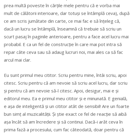
prea multă poveste în cărțile mele pentru că e vorba mai
mult de călătorii interioare, dar totuși se întâmplă ceva), după
ce am scris jumătate din carte, ce mai fac e să înțeleg că,
dacă un lucru se întâmplă, înseamnă că trebuie să scriu un
scurt pasaj în paginile anterioare, pentru a face acel lucru mai
probabil. E ca un fel de construcție în care mai pot intra să
repar câte ceva sau să adaug lucruri noi, mai ales ca să fac
arcul mai clar.
Eu sunt primul meu cititor. Scriu pentru mine, întâi scriu, apoi
citesc. Scriu pentru că am nevoie să scriu acel lucru, dar scriu
și pentru că am nevoie să-l citesc. Apoi, desigur, mai e și
editorul meu. Ea e primul meu cititor și e minunată. E genială,
e așa de inteligentă și un cititor atât de sensibil! Are un foarte
bun simț al muzicalității. Și știe exact ce fel de reacție să aibă
așa încât să am încredere și să continui. Dacă-i arăt ceva în
prima fază a procesului, cum fac câteodată, doar pentru că