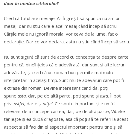
doar în mintea cititorului?
Cred că totul are mesaje. Ar fi greșit să spun că nu am un
mesaj, dar nu știu care e acel mesaj când încep să scriu.
Cărțile mele nu ignoră morala, vor ceva de la lume, fac o
declarație. Dar ce vor declara, asta nu știu când încep să scriu.
Nu sunt sigură că sunt de acord cu concepția ta despre carte
pentru că, bineînțeles că e adevărată, dar sunt și alte lucruri
adevărate, și cred că un roman bun permite mai multe
interpretări în același timp. Sunt multe adevăruri care pot fi
extrase din roman. Devine interesant când da, poți
spune
asta
, dar, pe de altă parte, poți spune și
asta
. Îl poți
privi
astfel
, dar e și
altfel
. Ce spui e important și e un fel
relevant de a concepe cartea, dar, pe de altă parte, Vibeke
tânjește și ea după dragoste, așa că poți să te referi la acest
aspect și să faci din el aspectul important pentru tine și să