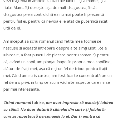
vezi tragedia în ambele căutări ale iubirii – și a mamei, și a
fiului. Mama își dorește așa de mult dragostea, încât
dragostea preia controlul și ea nu mai poate fi prezentă
pentru fiul ei, pentru că nevoia ei e atât de puternică încât
uită de el.
Am început să scriu romanul când fetița mea tocmai se
născuse și această întrebare despre a te simți iubit, „ce e
iubirea?”, a fost punctul de plecare pentru roman. Și pentru
că, având un copil, am plonjat înapoi în propria mea copilărie,
alături de frații mei, așa că e și un fel de tribut pentru frații
mei. Când am scris cartea, am fost foarte concentrată pe un
fel de a o privi, în timp ce acum văd alte aspecte care mi se
par mai interesante.
Citind romanul
Iubire,
am avut impresia că asociați iubirea
cu câinii. Nu doar datorită câinelui din carte și felului în
care se raportează personajele la el. Dar și pentru că