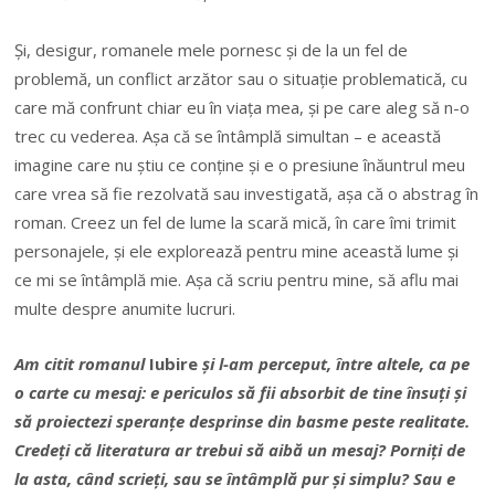
Și, desigur, romanele mele pornesc și de la un fel de
problemă, un conflict arzător sau o situație problematică, cu
care mă confrunt chiar eu în viața mea, și pe care aleg să n-o
trec cu vederea. Așa că se întâmplă simultan – e această
imagine care nu știu ce conține și e o presiune înăuntrul meu
care vrea să fie rezolvată sau investigată, așa că o abstrag în
roman. Creez un fel de lume la scară mică, în care îmi trimit
personajele, și ele explorează pentru mine această lume și
ce mi se întâmplă mie. Așa că scriu pentru mine, să aflu mai
multe despre anumite lucruri.
Am citit romanul
Iubire
și l-am perceput, între altele, ca pe
o carte cu mesaj: e periculos să fii absorbit de tine însuți și
să proiectezi speranțe desprinse din basme peste realitate.
Credeți că literatura ar trebui să aibă un mesaj? Porniți de
la asta, când scrieți, sau se întâmplă pur și simplu? Sau e