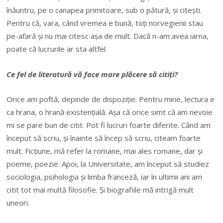
înăuntru, pe o canapea primitoare, sub o pătură, și citești.
Pentru că, vara, când vremea e bună, toți norvegienii stau
pe-afară și nu mai citesc așa de mult. Dacă n-am avea iarna,
poate că lucrurile ar sta altfel.
Ce fel de literatură vă face mare plăcere să citiți?
Orice am poftă, depinde de dispoziție. Pentru mine, lectura e
ca hrana, o hrană existențială. Așa că orice simt că am nevoie
mi se pare bun de citit. Pot fi lucruri foarte diferite. Când am
început să scriu, și înainte să încep să scriu, citeam foarte
mult. Ficțiune, mă refer la romane, mai ales romane, dar și
poeme, poezie. Apoi, la Universitate, am început să studiez
sociologia, psihologia și limba franceză, iar în ultimii ani am
citit tot mai multă filosofie. Și biografiile mă intrigă mult
uneori.