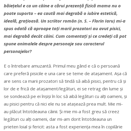
băiețelul e ca un câine a cărui prezență fizică mama nu o
poate suporta – ea caută mai degrabă o iubire estetică,
ideală, grațioasă. Un scriitor român (n. S. – Florin Iaru) mi-a
spus odată că aproape toți marii prozatori au avut pisici,
mai degrabă decât câini. Cum comentați și ce credeți că pot
spune animalele despre personaje sau caracterul
personajelor?
E o întrebare amuzantă. Primul meu gând e că o persoană
care preferă pisicile e una care se teme de atașament. Așa că
are sens ca marii prozatori să tindă să aibă pisici, pentru că și
lor de e frică de atașament/legături, ei se retrag din lume și
se sondează pe ei înșiși în loc să aibă legături cu alți oameni, și
au pisici pentru că nici ele nu se atașează prea mult. Mie mi-
au plăcut întotdeauna câinii. Și mie mi-a fost greu să creez
legături cu alți oameni, dar mi-am dorit întotdeauna un
prieten loial și fericit: asta a fost experiența mea în copilărie