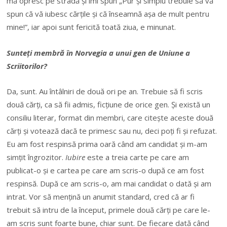
mă opresc pe stradă și îmi spun „Pur și simplu trebuie să vă
spun că vă iubesc cărțile și că înseamnă așa de mult pentru
mine!”, iar apoi sunt fericită toată ziua, e minunat.
Sunteți membră în Norvegia a unui gen de Uniune a
Scriitorilor?
Da, sunt. Au întâlniri de două ori pe an. Trebuie să fi scris
două cărți, ca să fii admis, ficțiune de orice gen. Și există un
consiliu literar, format din membri, care citește aceste două
cărți și votează dacă te primesc sau nu, deci poți fi și refuzat.
Eu am fost respinsă prima oară când am candidat și m-am
simțit îngrozitor.
Iubire
este a treia carte pe care am
publicat-o și e cartea pe care am scris-o după ce am fost
respinsă. După ce am scris-o, am mai candidat o dată și am
intrat. Vor să mențină un anumit standard, cred că ar fi
trebuit să intru de la început, primele două cărți pe care le-
am scris sunt foarte bune, chiar sunt. De fiecare dată când