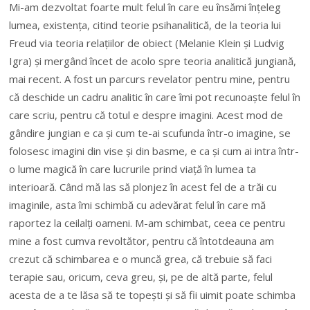
Mi-am dezvoltat foarte mult felul în care eu însămi înțeleg
lumea, existența, citind teorie psihanalitică, de la teoria lui
Freud via teoria relațiilor de obiect (Melanie Klein și Ludvig
Igra) și mergând încet de acolo spre teoria analitică jungiană,
mai recent. A fost un parcurs revelator pentru mine, pentru
că deschide un cadru analitic în care îmi pot recunoaște felul în
care scriu, pentru că totul e despre imagini. Acest mod de
gândire jungian e ca și cum te-ai scufunda într-o imagine, se
folosesc imagini din vise și din basme, e ca și cum ai intra într-
o lume magică în care lucrurile prind viață în lumea ta
interioară. Când mă las să plonjez în acest fel de a trăi cu
imaginile, asta îmi schimbă cu adevărat felul în care mă
raportez la ceilalți oameni. M-am schimbat, ceea ce pentru
mine a fost cumva revoltător, pentru că întotdeauna am
crezut că schimbarea e o muncă grea, că trebuie să faci
terapie sau, oricum, ceva greu, și, pe de altă parte, felul
acesta de a te lăsa să te topești și să fii uimit poate schimba