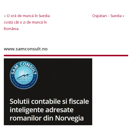
«
O oră de muncă în Suedia
Ospătari – Suedia
»
costă cât o zi de muncă în
România
www.samconsult.no