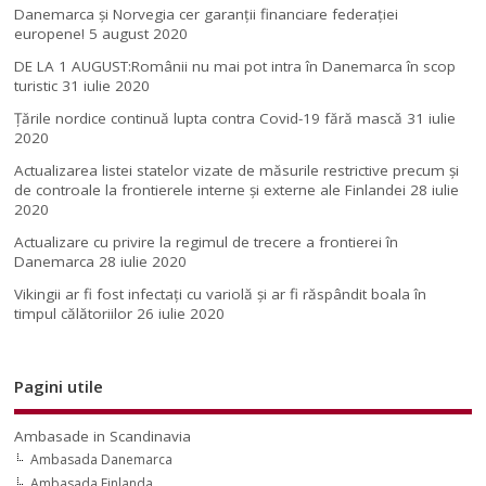
Danemarca și Norvegia cer garanții financiare federației
europene!
5 august 2020
DE LA 1 AUGUST:Românii nu mai pot intra în Danemarca în scop
turistic
31 iulie 2020
Țările nordice continuă lupta contra Covid-19 fără mască
31 iulie
2020
Actualizarea listei statelor vizate de măsurile restrictive precum și
de controale la frontierele interne și externe ale Finlandei
28 iulie
2020
Actualizare cu privire la regimul de trecere a frontierei în
Danemarca
28 iulie 2020
Vikingii ar fi fost infectaţi cu variolă şi ar fi răspândit boala în
timpul călătoriilor
26 iulie 2020
Pagini utile
Ambasade in Scandinavia
Ambasada Danemarca
Ambasada Finlanda