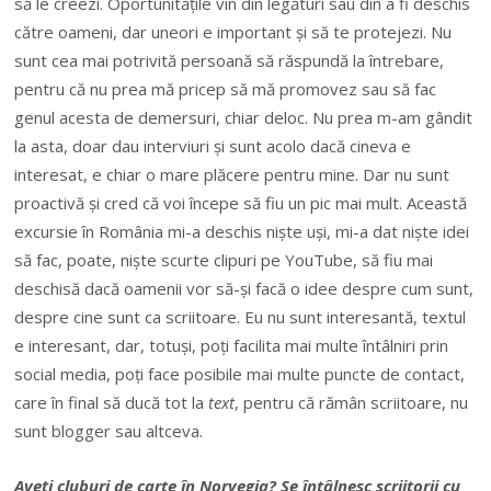
să le creezi. Oportunitățile vin din legături sau din a fi deschis
către oameni, dar uneori e important și să te protejezi. Nu
sunt cea mai potrivită persoană să răspundă la întrebare,
pentru că nu prea mă pricep să mă promovez sau să fac
genul acesta de demersuri, chiar deloc. Nu prea m-am gândit
la asta, doar dau interviuri și sunt acolo dacă cineva e
interesat, e chiar o mare plăcere pentru mine. Dar nu sunt
proactivă și cred că voi începe să fiu un pic mai mult. Această
excursie în România mi-a deschis niște uși, mi-a dat niște idei
să fac, poate, niște scurte clipuri pe YouTube, să fiu mai
deschisă dacă oamenii vor să-și facă o idee despre cum sunt,
despre cine sunt ca scriitoare. Eu nu sunt interesantă, textul
e interesant, dar, totuși, poți facilita mai multe întâlniri prin
social media, poți face posibile mai multe puncte de contact,
care în final să ducă tot la
text
, pentru că rămân scriitoare, nu
sunt blogger sau altceva.
Aveți cluburi de carte în Norvegia? Se întâlnesc scriitorii cu