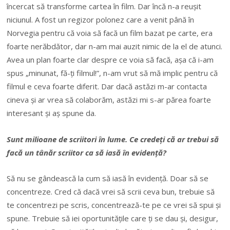
încercat să transforme cartea în film. Dar încă n-a reușit
niciunul. A fost un regizor polonez care a venit până în
Norvegia pentru că voia să facă un film bazat pe carte, era
foarte nerăbdător, dar n-am mai auzit nimic de la el de atunci.
Avea un plan foarte clar despre ce voia să facă, așa că i-am
spus „minunat, fă-ți filmul!”, n-am vrut să mă implic pentru că
filmul e ceva foarte diferit. Dar dacă astăzi m-ar contacta
cineva și ar vrea să colaborăm, astăzi mi s-ar părea foarte
interesant și aș spune da.
Sunt milioane de scriitori în lume. Ce credeți că ar trebui să
facă un tânăr scriitor ca să iasă în evidență?
Să nu se gândească la cum să iasă în evidență. Doar să se
concentreze. Cred că dacă vrei să scrii ceva bun, trebuie să
te concentrezi pe scris, concentrează-te pe ce vrei să spui și
spune. Trebuie să iei oportunitățile care ți se dau și, desigur,