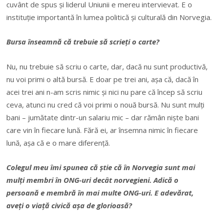
cuvânt de spus și liderul Uniunii e mereu intervievat. E o
instituție importantă în lumea politică și culturală din Norvegia.
Bursa înseamnă că trebuie să scrieți o carte?
Nu, nu trebuie să scriu o carte, dar, dacă nu sunt productivă,
nu voi primi o altă bursă. E doar pe trei ani, așa că, dacă în
acei trei ani n-am scris nimic și nici nu pare că încep să scriu
ceva, atunci nu cred că voi primi o nouă bursă. Nu sunt mulți
bani – jumătate dintr-un salariu mic – dar rămân niște bani
care vin în fiecare lună. Fără ei, ar însemna nimic în fiecare
lună, așa că e o mare diferență.
Colegul meu îmi spunea că știe că în Norvegia sunt mai
mulți membri în ONG-uri decât norvegieni. Adică o
persoană e membră în mai multe ONG-uri. E adevărat,
aveți o viață civică așa de glorioasă?