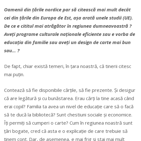
Oamenii din țările nordice par să citească mai mult decât
cei din țările din Europa de Est, așa arată unele studii (UE).
De ce e cititul mai atrăgător în regiunea dumneavoastră ?
Aveți programe culturale naționale eficiente sau e vorba de
educația din familie sau aveți un design de carte mai bun
sau… ?
De fapt, chiar există temeri, în țara noastră, că tinerii citesc
mai puțin.
Contează să fie disponibile cărțile, să fie prezente. Și desigur
că are legătură și cu bunăstarea. Erau cărți la tine acasă când
erai copil? Familia ta avea un nivel de educație care să o facă
să te ducă la bibliotecă? Sunt chestiuni sociale și economice.
Îți permiți să cumperi o carte? Cum în regiunea noastră sunt
țări bogate, cred că asta e o explicație de care trebuie să
ținem cont. Dar, de asemenea, e mai frig și stai mai mult