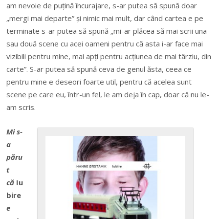
am nevoie de puțină încurajare, s-ar putea să spună doar
„mergi mai departe” și nimic mai mult, dar când cartea e pe
terminate s-ar putea să spună „mi-ar plăcea să mai scrii una
sau două scene cu acei oameni pentru că asta i-ar face mai
vizibili pentru mine, mai apți pentru acțiunea de mai târziu, din
carte”. S-ar putea să spună ceva de genul ăsta, ceea ce
pentru mine e deseori foarte util, pentru că acelea sunt
scene pe care eu, într-un fel, le am deja în cap, doar că nu le-
am scris.
Mi s-
a
păru
t
că
Iu
bire
e