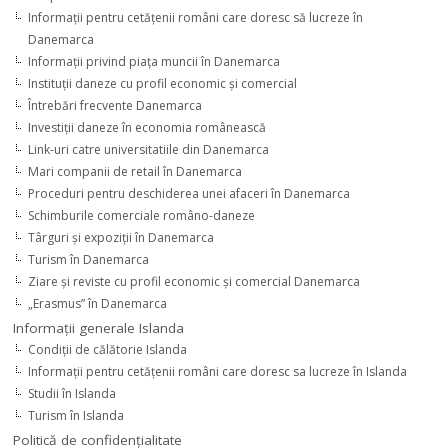
Informaţii pentru cetăţenii români care doresc să lucreze în
Danemarca
Informaţii privind piaţa muncii în Danemarca
Instituţii daneze cu profil economic şi comercial
Întrebări frecvente Danemarca
Investiţii daneze în economia românească
Link-uri catre universitatiile din Danemarca
Mari companii de retail în Danemarca
Proceduri pentru deschiderea unei afaceri în Danemarca
Schimburile comerciale româno-daneze
Târguri şi expoziţii în Danemarca
Turism în Danemarca
Ziare şi reviste cu profil economic şi comercial Danemarca
„Erasmus” în Danemarca
Informaţii generale Islanda
Condiţii de călătorie Islanda
Informaţii pentru cetăţenii români care doresc sa lucreze în Islanda
Studii în Islanda
Turism în Islanda
Politică de confidențialitate