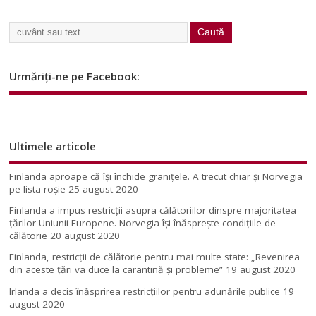
Urmăriți-ne pe Facebook:
Ultimele articole
Finlanda aproape că își închide granițele. A trecut chiar și Norvegia
pe lista roșie
25 august 2020
Finlanda a impus restricţii asupra călătoriilor dinspre majoritatea
ţărilor Uniunii Europene. Norvegia își înăsprește condițiile de
călătorie
20 august 2020
Finlanda, restricţii de călătorie pentru mai multe state: „Revenirea
din aceste ţări va duce la carantină şi probleme”
19 august 2020
Irlanda a decis înăsprirea restricțiilor pentru adunările publice
19
august 2020