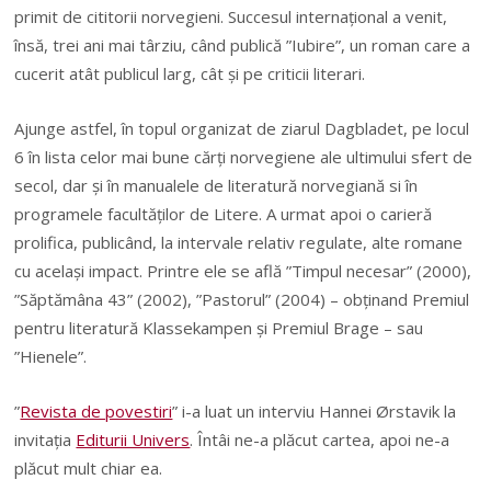
primit de cititorii norvegieni. Succesul internațional a venit,
însă, trei ani mai târziu, când publică ”Iubire”, un roman care a
cucerit atât publicul larg, cât și pe criticii literari.
Ajunge astfel, în topul organizat de ziarul Dagbladet, pe locul
6 în lista celor mai bune cărți norvegiene ale ultimului sfert de
secol, dar și în manualele de literatură norvegiană si în
programele facultăților de Litere. A urmat apoi o carieră
prolifica, publicând, la intervale relativ regulate, alte romane
cu același impact. Printre ele se află ”Timpul necesar” (2000),
”Săptămâna 43” (2002), ”Pastorul” (2004) – obținand Premiul
pentru literatură Klassekampen și Premiul Brage – sau
”Hienele”.
”
Revista de povestiri
” i-a luat un interviu Hannei Ørstavik la
invitația
Editurii Univers
. Întâi ne-a plăcut cartea, apoi ne-a
plăcut mult chiar ea.