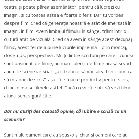
teatru și poate părea asemănător, pentru că lucrezi cu
imagini, și cu toatea astea e foarte diferit. Dar tu vorbeai
despre film. Cred că generația noastră e atât de imersată în
imagini, în film. Avem limbajul filmului în sânge, trăim într-o
cultură atât de vizuală. Cred că avem în sânge acest decupaj
filmic, acest fel de a pune lucrurile împreună – prin montaj,
close-ups, perspectivă . Mulți dintre scriitorii pe care îi cunosc
sunt pasionați de filme, au mari colecții de filme acasă și văd
anumite scene iar și iar, „azi trebuie să văd alea trei clipuri ca
să m-apuc de scris”, așa că e foarte productiv pentru scris,
chiar folosesc filmele astfel. Dacă crezi că e util să vezi filme,
atunci sunt sigură că e.
Dar nu auziți des această opinie, că
Iubire
e scrisă ca un
scenariu?
Sunt mulți oameni care au spus-o și chiar și oameni care au