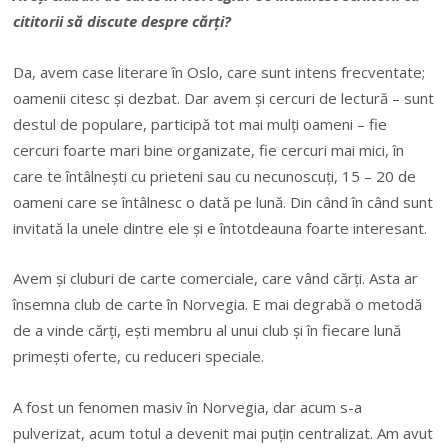
cititorii să discute despre cărți?
Da, avem case literare în Oslo, care sunt intens frecventate;
oamenii citesc și dezbat. Dar avem și cercuri de lectură – sunt
destul de populare, participă tot mai mulți oameni – fie
cercuri foarte mari bine organizate, fie cercuri mai mici, în
care te întâlnești cu prieteni sau cu necunoscuți, 15 – 20 de
oameni care se întâlnesc o dată pe lună. Din când în când sunt
invitată la unele dintre ele și e întotdeauna foarte interesant.
Avem și cluburi de carte comerciale, care vând cărți. Asta ar
însemna club de carte în Norvegia. E mai degrabă o metodă
de a vinde cărți, ești membru al unui club și în fiecare lună
primești oferte, cu reduceri speciale.
A fost un fenomen masiv în Norvegia, dar acum s-a
pulverizat, acum totul a devenit mai puțin centralizat. Am avut