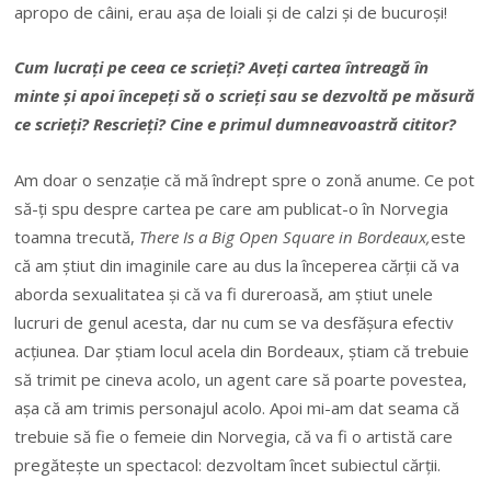
apropo de câini, erau așa de loiali și de calzi și de bucuroși!
Cum lucrați pe ceea ce scrieți? Aveți cartea întreagă în
minte și apoi începeți să o scrieți sau se dezvoltă pe măsură
ce scrieți? Rescrieți? Cine e primul dumneavoastră cititor?
Am doar o senzație că mă îndrept spre o zonă anume. Ce pot
să-ți spu despre cartea pe care am publicat-o în Norvegia
toamna trecută,
There Is a Big Open Square in Bordeaux,
este
că am știut din imaginile care au dus la începerea cărții că va
aborda sexualitatea și că va fi dureroasă, am știut unele
lucruri de genul acesta, dar nu cum se va desfășura efectiv
acțiunea. Dar știam locul acela din Bordeaux, știam că trebuie
să trimit pe cineva acolo, un agent care să poarte povestea,
așa că am trimis personajul acolo. Apoi mi-am dat seama că
trebuie să fie o femeie din Norvegia, că va fi o artistă care
pregătește un spectacol: dezvoltam încet subiectul cărții.