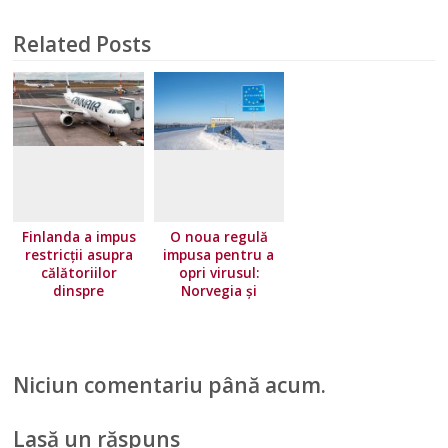
Related Posts
Finlanda a impus
O noua regulă
restricţii asupra
impusa pentru a
călătoriilor
opri virusul:
dinspre
Norvegia și
majoritatea ţărilor
Finlanda închid
Uniunii Europene.
granițele cu
Norvegia își
Suedia
înăsprește
Niciun comentariu până acum.
condițiile de
călătorie
Lasă un răspuns