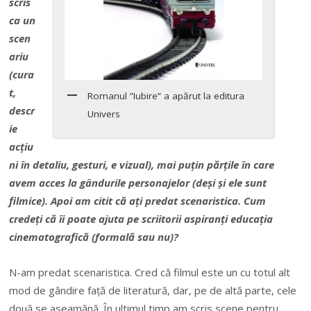
scris
ca un
scen
ariu
(cura
t,
Romanul ”Iubire” a apărut la editura
descr
Univers
ie
acțiu
ni în detaliu, gesturi, e vizual), mai puțin părțile în care
avem acces la gândurile personajelor (deși și ele sunt
filmice). Apoi am citit că ați predat scenaristica. Cum
credeți că îi poate ajuta pe scriitorii aspiranți educația
cinematografică (formală sau nu)?
N-am predat scenaristica. Cred că filmul este un cu totul alt
mod de gândire față de literatură, dar, pe de altă parte, cele
două se aseamănă. În ultimul timp am scris scene pentru