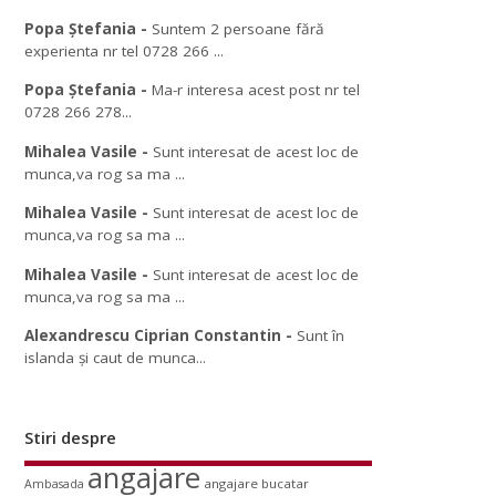
Popa Ștefania
-
Suntem 2 persoane fără
experienta nr tel 0728 266 ...
Popa Ștefania
-
Ma-r interesa acest post nr tel
0728 266 278...
Mihalea Vasile
-
Sunt interesat de acest loc de
munca,va rog sa ma ...
Mihalea Vasile
-
Sunt interesat de acest loc de
munca,va rog sa ma ...
Mihalea Vasile
-
Sunt interesat de acest loc de
munca,va rog sa ma ...
Alexandrescu Ciprian Constantin
-
Sunt în
islanda și caut de munca...
Stiri despre
angajare
angajare bucatar
Ambasada