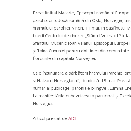
Preasfinţitul Macarie, Episcopul român al Europei 
parohia ortodoxă română din Oslo, Norvegia, unde 
hramulului parohiei. Vineri, 11 mai, Preasfinţitul M
tinerii Centrului de tineret „Sfântul Voievod Ştef
Sfântului Mucenic Ioan Valahul, Episcopul Europe
şi Taina Cununiei pentru doi tineri din comunitate.
fiordurile din capitala Norvegiei.
Ca o încununare a sărbătorii hramului Parohiei or
şi Halvard Norvegianul”, duminică, 13 mai, Preasfi
număr al publicaţiei parohiale bilingve „Lumina Cre
La manifestările duhovniceşti a participat şi Exc
Norvegiei.
Articol preluat de
AICI