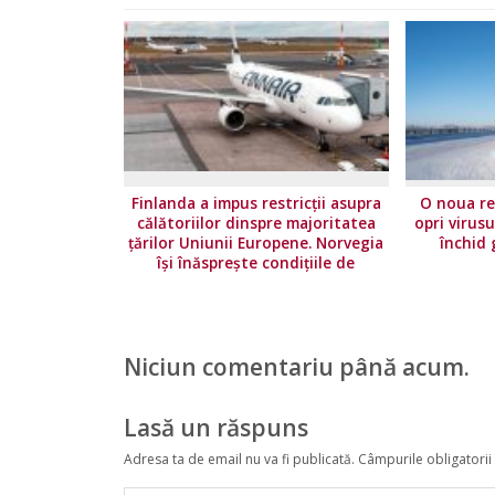
Finlanda a impus restricţii asupra
O noua re
călătoriilor dinspre majoritatea
opri virusu
ţărilor Uniunii Europene. Norvegia
închid 
își înăsprește condițiile de
călătorie
Niciun comentariu până acum.
Lasă un răspuns
Adresa ta de email nu va fi publicată.
Câmpurile obligatorii