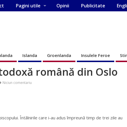
ct
Pagini utile
Opinii
Publicitate
Engl
nlanda
Islanda
Groenlanda
Insulele Feroe
Sti
rtodoxă română din Oslo
Niciun comentariu
iscopului. Întâlnirile care i-au adus împreună timp de trei zile au