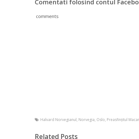
Comentati folosind contul Faceb
comments
Halvard Norvegianul
,
Norvegia
,
Oslo
,
Preasfinţitul Maca
Related Posts