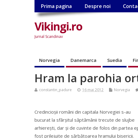
Prima pagina
Despre noi
Conta
Vikingi.ro
Jurnal Scandinav
Norvegia
Danemarca
Suedia
Fi
Hram la parohia o
constantin_padure
16 mai 2012
Norvegia
Credincioşii români din capitala Norvegiei s-au
bucurat la sfârşitul săptămânii trecute de slujbe
arhiereşti, dar şi de cuvinte de folos din partea ep
fost prilejuite de sărbătoarea hramului bisericii.