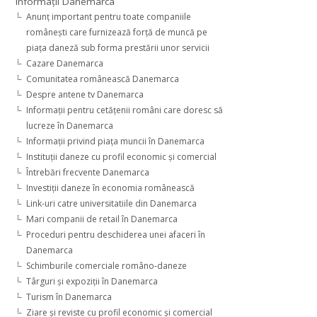
Informaţii Danemarca
Anunţ important pentru toate companiile
româneşti care furnizează forţă de muncă pe
piaţa daneză sub forma prestării unor servicii
Cazare Danemarca
Comunitatea românească Danemarca
Despre antene tv Danemarca
Informaţii pentru cetăţenii români care doresc să
lucreze în Danemarca
Informaţii privind piaţa muncii în Danemarca
Instituţii daneze cu profil economic şi comercial
Întrebări frecvente Danemarca
Investiţii daneze în economia românească
Link-uri catre universitatiile din Danemarca
Mari companii de retail în Danemarca
Proceduri pentru deschiderea unei afaceri în
Danemarca
Schimburile comerciale româno-daneze
Târguri şi expoziţii în Danemarca
Turism în Danemarca
Ziare şi reviste cu profil economic şi comercial