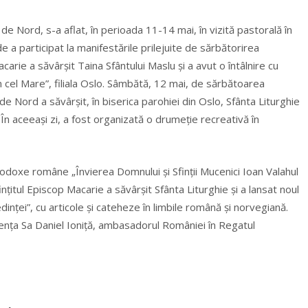
de Nord, s-a aflat, în perioada 11-14 mai, în vizită pastorală în
a participat la manifestările prilejuite de sărbătorirea
acarie a săvârşit Taina Sfântului Maslu şi a avut o întâlnire cu
an cel Mare”, filiala Oslo. Sâmbătă, 12 mai, de sărbătoarea
i de Nord a
săvârşit, în biserica parohiei din Oslo, Sfânta Liturghie
 În aceeaşi zi, a fost organizată o drumeţie recreativă în
todoxe române „Învierea Domnului şi Sfinţii Mucenici Ioan Valahul
nţitul Episcop Macarie a săvârşit Sfânta Liturghie şi a lansat noul
dinţei”, cu articole şi cateheze în limbile română şi norvegiană.
elenţa Sa Daniel Ioniţă, ambasadorul României în Regatul