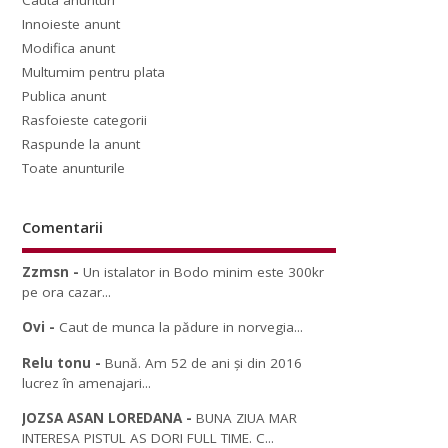
Cauta anunturi
Innoieste anunt
Modifica anunt
Multumim pentru plata
Publica anunt
Rasfoieste categorii
Raspunde la anunt
Toate anunturile
Comentarii
Zzmsn
-
Un istalator in Bodo minim este 300kr
pe ora cazar...
Ovi
-
Caut de munca la pădure in norvegia...
Relu tonu
-
Bună. Am 52 de ani și din 2016
lucrez în amenajari...
JOZSA ASAN LOREDANA
-
BUNA ZIUA MAR
INTERESA PISTUL AS DORI FULL TIME. C...