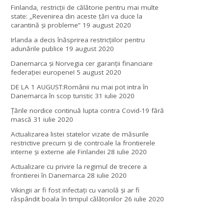
Finlanda, restricţii de călătorie pentru mai multe
state: „Revenirea din aceste ţări va duce la
carantină şi probleme”
19 august 2020
Irlanda a decis înăsprirea restricțiilor pentru
adunările publice
19 august 2020
Danemarca și Norvegia cer garanții financiare
federației europene!
5 august 2020
DE LA 1 AUGUST:Românii nu mai pot intra în
Danemarca în scop turistic
31 iulie 2020
Țările nordice continuă lupta contra Covid-19 fără
mască
31 iulie 2020
Actualizarea listei statelor vizate de măsurile
restrictive precum și de controale la frontierele
interne și externe ale Finlandei
28 iulie 2020
Actualizare cu privire la regimul de trecere a
frontierei în Danemarca
28 iulie 2020
Vikingii ar fi fost infectaţi cu variolă şi ar fi
răspândit boala în timpul călătoriilor
26 iulie 2020