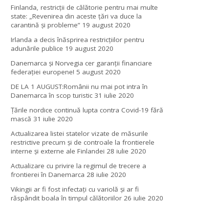
Finlanda, restricţii de călătorie pentru mai multe
state: „Revenirea din aceste ţări va duce la
carantină şi probleme”
19 august 2020
Irlanda a decis înăsprirea restricțiilor pentru
adunările publice
19 august 2020
Danemarca și Norvegia cer garanții financiare
federației europene!
5 august 2020
DE LA 1 AUGUST:Românii nu mai pot intra în
Danemarca în scop turistic
31 iulie 2020
Țările nordice continuă lupta contra Covid-19 fără
mască
31 iulie 2020
Actualizarea listei statelor vizate de măsurile
restrictive precum și de controale la frontierele
interne și externe ale Finlandei
28 iulie 2020
Actualizare cu privire la regimul de trecere a
frontierei în Danemarca
28 iulie 2020
Vikingii ar fi fost infectaţi cu variolă şi ar fi
răspândit boala în timpul călătoriilor
26 iulie 2020