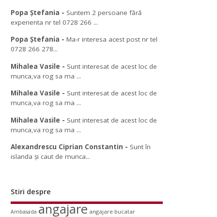
Popa Ștefania
-
Suntem 2 persoane fără
experienta nr tel 0728 266 ...
Popa Ștefania
-
Ma-r interesa acest post nr tel
0728 266 278...
Mihalea Vasile
-
Sunt interesat de acest loc de
munca,va rog sa ma ...
Mihalea Vasile
-
Sunt interesat de acest loc de
munca,va rog sa ma ...
Mihalea Vasile
-
Sunt interesat de acest loc de
munca,va rog sa ma ...
Alexandrescu Ciprian Constantin
-
Sunt în
islanda și caut de munca...
Stiri despre
angajare
angajare bucatar
Ambasada