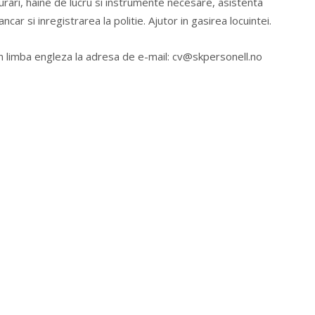
urari, haine de lucru si instrumente necesare, asistenta
ncar si inregistrarea la politie. Ajutor in gasirea locuintei.
n limba engleza la adresa de e-mail:
cv@skpersonell.no