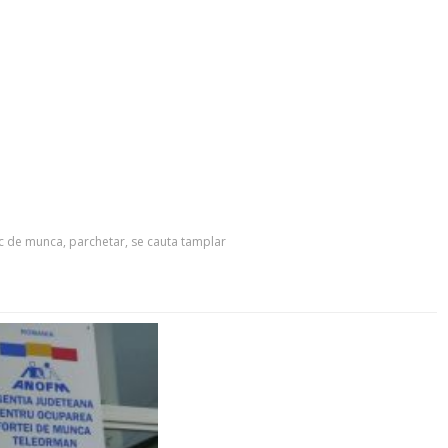
c de munca
,
parchetar
,
se cauta tamplar