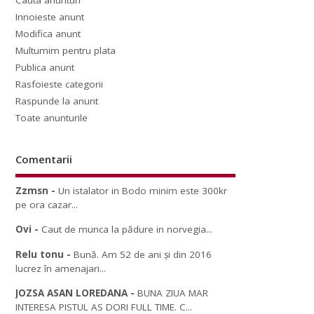
Cauta anunturi
Innoieste anunt
Modifica anunt
Multumim pentru plata
Publica anunt
Rasfoieste categorii
Raspunde la anunt
Toate anunturile
Comentarii
Zzmsn
-
Un istalator in Bodo minim este 300kr
pe ora cazar...
Ovi
-
Caut de munca la pădure in norvegia...
Relu tonu
-
Bună. Am 52 de ani și din 2016
lucrez în amenajari...
JOZSA ASAN LOREDANA
-
BUNA ZIUA MAR
INTERESA PISTUL AS DORI FULL TIME. C...