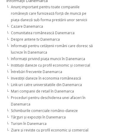
Informaţii Danemarca
Anunţ important pentru toate companiile
româneşti care furnizează forţă de muncă pe
piaţa daneză sub forma prestării unor servicii
Cazare Danemarca
Comunitatea românească Danemarca
Despre antene tv Danemarca
Informaţii pentru cetăţenii români care doresc să
lucreze în Danemarca
Informaţii privind piaţa muncii în Danemarca
Instituţii daneze cu profil economic şi comercial
Întrebări frecvente Danemarca
Investiţii daneze în economia românească
Link-uri catre universitatiile din Danemarca
Mari companii de retail în Danemarca
Proceduri pentru deschiderea unei afaceri în
Danemarca
Schimburile comerciale româno-daneze
Târguri şi expoziţii în Danemarca
Turism în Danemarca
Ziare şi reviste cu profil economic şi comercial