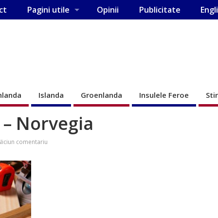
ct
Pagini utile
Opinii
Publicitate
Engl
nlanda
Islanda
Groenlanda
Insulele Feroe
Sti
 – Norvegia
Niciun comentariu