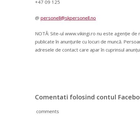
+47 09 125
@
personell@skpersonell.no
NOTĂ: Site-ul www.vikingi.ro nu este agenție de 
publicate în anunțurile cu locuri de muncă. Persoa
adresele de contact care apar în cuprinsul anunțul
Comentati folosind contul Faceb
comments