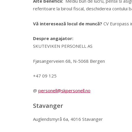
Alte beneficii:
Mediu bun de lucru, pensii si asig
referitoare la biroul fiscal, deschiderea contului ba
Vă interesează locul de muncă?
CV Europass i
Despre angajator:
SKUTEVIKEN PERSONELL AS
Fjøsangerveien 68, N-5068 Bergen
+47 09 125
@
personell@skpersonell.no
Stavanger
Auglendsmyrå 6a, 4016 Stavanger