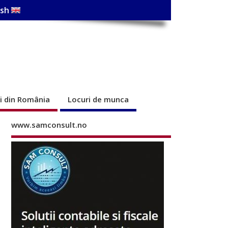
ish
ri din România
Locuri de munca
www.samconsult.no