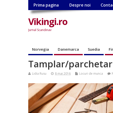
Prima pagina
Despre noi
Conta
Vikingi.ro
Jurnal Scandinav
Norvegia
Danemarca
Suedia
Fi
Tamplar/parchetar
Lidia Rusu
8 mai 2016
Locuri de munca