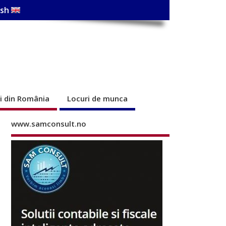
ish
ri din România
Locuri de munca
www.samconsult.no