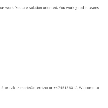
our work. You are solution oriented. You work good in teams
e Storevik ->
marie@eterni.no
or +4745136012. Welcome to