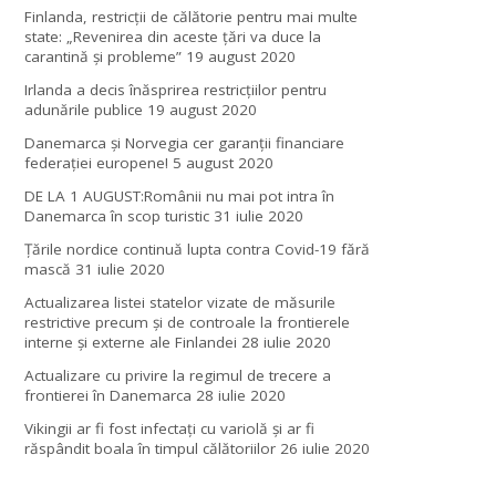
Finlanda, restricţii de călătorie pentru mai multe
state: „Revenirea din aceste ţări va duce la
carantină şi probleme”
19 august 2020
Irlanda a decis înăsprirea restricțiilor pentru
adunările publice
19 august 2020
Danemarca și Norvegia cer garanții financiare
federației europene!
5 august 2020
DE LA 1 AUGUST:Românii nu mai pot intra în
Danemarca în scop turistic
31 iulie 2020
Țările nordice continuă lupta contra Covid-19 fără
mască
31 iulie 2020
Actualizarea listei statelor vizate de măsurile
restrictive precum și de controale la frontierele
interne și externe ale Finlandei
28 iulie 2020
Actualizare cu privire la regimul de trecere a
frontierei în Danemarca
28 iulie 2020
Vikingii ar fi fost infectaţi cu variolă şi ar fi
răspândit boala în timpul călătoriilor
26 iulie 2020