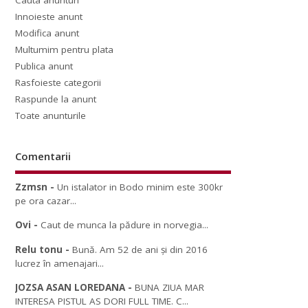
Cauta anunturi
Innoieste anunt
Modifica anunt
Multumim pentru plata
Publica anunt
Rasfoieste categorii
Raspunde la anunt
Toate anunturile
Comentarii
Zzmsn
-
Un istalator in Bodo minim este 300kr
pe ora cazar...
Ovi
-
Caut de munca la pădure in norvegia...
Relu tonu
-
Bună. Am 52 de ani și din 2016
lucrez în amenajari...
JOZSA ASAN LOREDANA
-
BUNA ZIUA MAR
INTERESA PISTUL AS DORI FULL TIME. C...