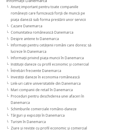
Informaţii Danemarca
Anunţ important pentru toate companiile
româneşti care furnizează forţă de muncă pe
piaţa daneză sub forma prestării unor servicii
Cazare Danemarca
Comunitatea românească Danemarca
Despre antene tv Danemarca
Informaţii pentru cetăţenii români care doresc să
lucreze în Danemarca
Informaţii privind piaţa muncii în Danemarca
Instituţii daneze cu profil economic şi comercial
Întrebări frecvente Danemarca
Investiţii daneze în economia românească
Link-uri catre universitatiile din Danemarca
Mari companii de retail în Danemarca
Proceduri pentru deschiderea unei afaceri în
Danemarca
Schimburile comerciale româno-daneze
Târguri şi expoziţii în Danemarca
Turism în Danemarca
Ziare şi reviste cu profil economic şi comercial