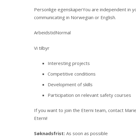
Personlige egenskaper
You are independent in y
communicating in Norwegian or English.
Arbeidstid
Normal
Vi tilbyr
Interesting projects
Competitive conditions
Development of skills
Participation on relevant safety courses
If you want to join the Eterni team, contact Mari
Eterni!
Søknadsfrist:
As soon as possible