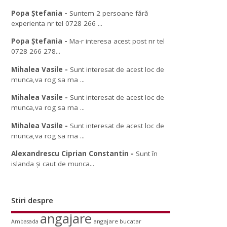
Popa Ștefania
-
Suntem 2 persoane fără
experienta nr tel 0728 266 ...
Popa Ștefania
-
Ma-r interesa acest post nr tel
0728 266 278...
Mihalea Vasile
-
Sunt interesat de acest loc de
munca,va rog sa ma ...
Mihalea Vasile
-
Sunt interesat de acest loc de
munca,va rog sa ma ...
Mihalea Vasile
-
Sunt interesat de acest loc de
munca,va rog sa ma ...
Alexandrescu Ciprian Constantin
-
Sunt în
islanda și caut de munca...
Stiri despre
angajare
angajare bucatar
Ambasada