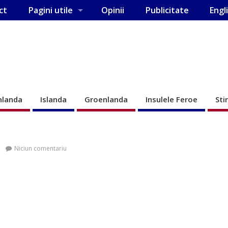
ct
Pagini utile
Opinii
Publicitate
Engl
nlanda
Islanda
Groenlanda
Insulele Feroe
Sti
Niciun comentariu