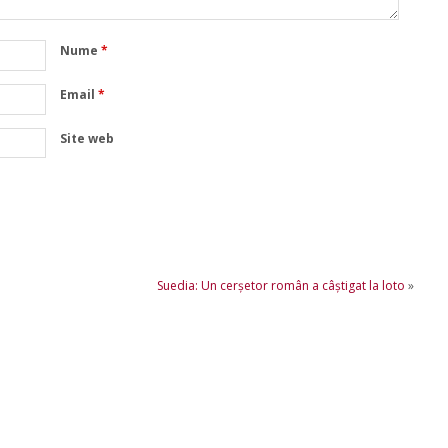
Nume
*
Email
*
Site web
Suedia: Un cerșetor român a câștigat la loto
»