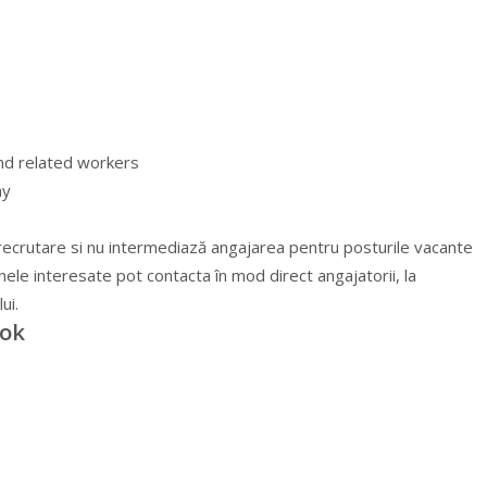
and related workers
ay
recrutare si nu intermediază angajarea pentru posturile vacante
nele interesate pot contacta în mod direct angajatorii, la
ui.
ook