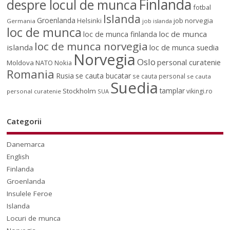
Finlanda
despre locul de munca
fotbal
Islanda
Groenlanda
job norvegia
Helsinki
Germania
job islanda
loc de munca
loc de munca
loc de munca finlanda
loc de munca norvegia
islanda
loc de munca suedia
Norvegia
Oslo
personal curatenie
Moldova
NATO
Nokia
Romania
Rusia
se cauta bucatar
se cauta personal
se cauta
Suedia
tamplar
Stockholm
vikingi.ro
personal curatenie
SUA
Categorii
Danemarca
English
Finlanda
Groenlanda
Insulele Feroe
Islanda
Locuri de munca