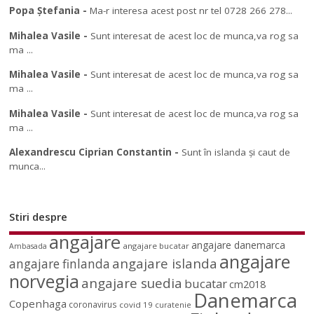
Popa Ștefania
-
Ma-r interesa acest post nr tel 0728 266 278...
Mihalea Vasile
-
Sunt interesat de acest loc de munca,va rog sa
ma ...
Mihalea Vasile
-
Sunt interesat de acest loc de munca,va rog sa
ma ...
Mihalea Vasile
-
Sunt interesat de acest loc de munca,va rog sa
ma ...
Alexandrescu Ciprian Constantin
-
Sunt în islanda și caut de
munca...
Stiri despre
angajare
angajare danemarca
angajare bucatar
Ambasada
angajare
angajare islanda
angajare finlanda
norvegia
angajare suedia
bucatar
cm2018
Danemarca
Copenhaga
coronavirus
covid 19
curatenie