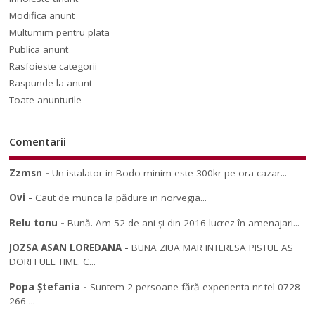
Modifica anunt
Multumim pentru plata
Publica anunt
Rasfoieste categorii
Raspunde la anunt
Toate anunturile
Comentarii
Zzmsn
-
Un istalator in Bodo minim este 300kr pe ora cazar...
Ovi
-
Caut de munca la pădure in norvegia...
Relu tonu
-
Bună. Am 52 de ani și din 2016 lucrez în amenajari...
JOZSA ASAN LOREDANA
-
BUNA ZIUA MAR INTERESA PISTUL AS
DORI FULL TIME. C...
Popa Ștefania
-
Suntem 2 persoane fără experienta nr tel 0728
266 ...