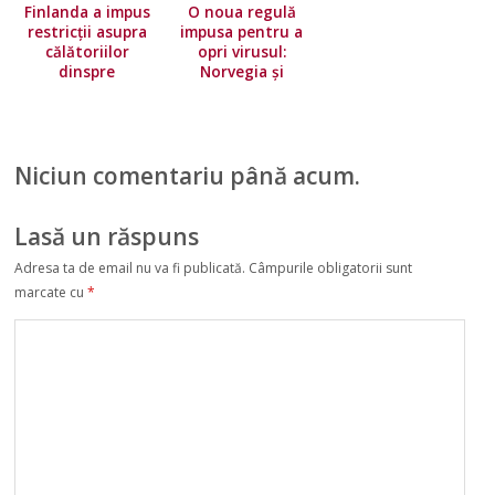
Finlanda a impus
O noua regulă
restricţii asupra
impusa pentru a
călătoriilor
opri virusul:
dinspre
Norvegia și
majoritatea ţărilor
Finlanda închid
Uniunii Europene.
granițele cu
Norvegia își
Suedia
înăsprește
Niciun comentariu până acum.
condițiile de
călătorie
Lasă un răspuns
Adresa ta de email nu va fi publicată.
Câmpurile obligatorii sunt
marcate cu
*