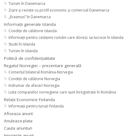
Turism în Danemarca
Ziare şi reviste cu profil economic şi comercial Danemarca
„Erasmus” în Danemarca
Informaţii generale Islanda
Condiţii de călătorie Islanda
Informaţii pentru cetăţenii români care doresc sa lucreze în Islanda
Studii în Islanda
Turism în Islanda
Politică de confidențialitate
Regatul Norvegiei – prezentare generală
Comerţul bilateral România-Norvegia
Condiții de călătorie Norvegia
Indrumar de afaceri Norvegia
Lista companiilor norvegiene care sunt înregistrate în România
Relaţii Economice Finlanda
Informaţii pentru turişti Finlanda
Afiseaza anunt
Anuleaza plata
Cauta anunturi
Innoieste anunt