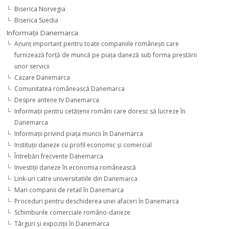
Biserica Norvegia
Biserica Suedia
Informaţii Danemarca
Anunţ important pentru toate companiile româneşti care
furnizează forţă de muncă pe piaţa daneză sub forma prestării
unor servicii
Cazare Danemarca
Comunitatea românească Danemarca
Despre antene tv Danemarca
Informaţii pentru cetăţenii români care doresc să lucreze în
Danemarca
Informaţii privind piaţa muncii în Danemarca
Instituţii daneze cu profil economic şi comercial
Întrebări frecvente Danemarca
Investiţii daneze în economia românească
Link-uri catre universitatiile din Danemarca
Mari companii de retail în Danemarca
Proceduri pentru deschiderea unei afaceri în Danemarca
Schimburile comerciale româno-daneze
Târguri şi expoziţii în Danemarca