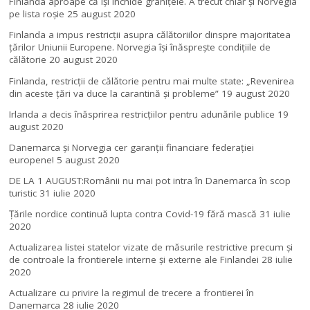
Finlanda aproape că își închide granițele. A trecut chiar și Norvegia
pe lista roșie
25 august 2020
Finlanda a impus restricţii asupra călătoriilor dinspre majoritatea
ţărilor Uniunii Europene. Norvegia își înăsprește condițiile de
călătorie
20 august 2020
Finlanda, restricţii de călătorie pentru mai multe state: „Revenirea
din aceste ţări va duce la carantină şi probleme”
19 august 2020
Irlanda a decis înăsprirea restricțiilor pentru adunările publice
19
august 2020
Danemarca și Norvegia cer garanții financiare federației
europene!
5 august 2020
DE LA 1 AUGUST:Românii nu mai pot intra în Danemarca în scop
turistic
31 iulie 2020
Țările nordice continuă lupta contra Covid-19 fără mască
31 iulie
2020
Actualizarea listei statelor vizate de măsurile restrictive precum și
de controale la frontierele interne și externe ale Finlandei
28 iulie
2020
Actualizare cu privire la regimul de trecere a frontierei în
Danemarca
28 iulie 2020