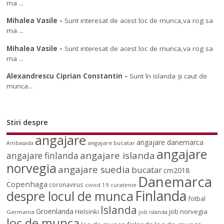
ma ...
Mihalea Vasile
-
Sunt interesat de acest loc de munca,va rog sa
ma ...
Mihalea Vasile
-
Sunt interesat de acest loc de munca,va rog sa
ma ...
Alexandrescu Ciprian Constantin
-
Sunt în islanda și caut de
munca...
Stiri despre
angajare
angajare danemarca
angajare bucatar
Ambasada
angajare
angajare islanda
angajare finlanda
norvegia
angajare suedia
bucatar
cm2018
Danemarca
Copenhaga
coronavirus
covid 19
curatenie
Finlanda
despre locul de munca
fotbal
Islanda
Groenlanda
job norvegia
Helsinki
Germania
job islanda
loc de munca