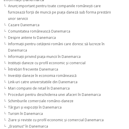
Anunţ important pentru toate companiile româneşti care
furnizează forţă de muncă pe piaţa daneză sub forma prestării
unor servicii
Cazare Danemarca
Comunitatea românească Danemarca
Despre antene tv Danemarca
Informaţii pentru cetăţenii români care doresc să lucreze în
Danemarca
Informaţii privind piaţa muncii în Danemarca
Instituţii daneze cu profil economic şi comercial
Întrebări frecvente Danemarca
Investiţii daneze în economia românească
Link-uri catre universitatiile din Danemarca
Mari companii de retail în Danemarca
Proceduri pentru deschiderea unei afaceri în Danemarca
Schimburile comerciale româno-daneze
Târguri şi expoziţii în Danemarca
Turism în Danemarca
Ziare şi reviste cu profil economic şi comercial Danemarca
„Erasmus” în Danemarca