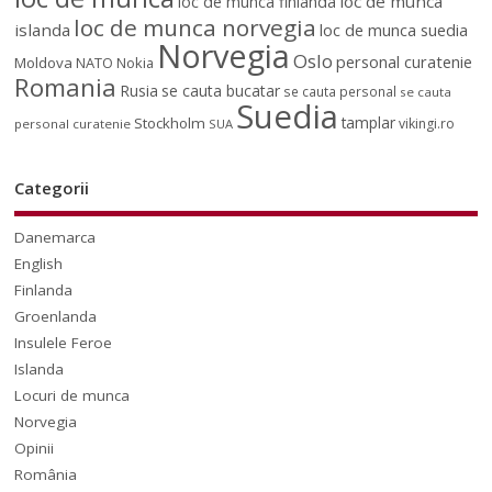
loc de munca
loc de munca finlanda
loc de munca norvegia
islanda
loc de munca suedia
Norvegia
Oslo
personal curatenie
Moldova
NATO
Nokia
Romania
Rusia
se cauta bucatar
se cauta personal
se cauta
Suedia
tamplar
Stockholm
vikingi.ro
personal curatenie
SUA
Categorii
Danemarca
English
Finlanda
Groenlanda
Insulele Feroe
Islanda
Locuri de munca
Norvegia
Opinii
România