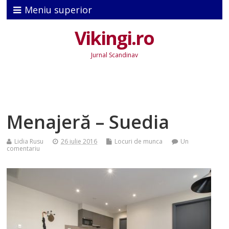
Meniu superior
Vikingi.ro
Jurnal Scandinav
Menajeră – Suedia
Lidia Rusu
26 iulie 2016
Locuri de munca
Un
comentariu