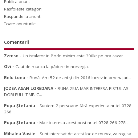
Publica anunt
Rasfoieste categorii
Raspunde la anunt
Toate anunturile
Comentarii
Zzmsn
-
Un istalator in Bodo minim este 300kr pe ora cazar...
Ovi
-
Caut de munca la pădure in norvegia...
Relu tonu
-
Bună. Am 52 de ani și din 2016 lucrez în amenajari...
JOZSA ASAN LOREDANA
-
BUNA ZIUA MAR INTERESA PISTUL AS
DORI FULL TIME. C...
Popa Ștefania
-
Suntem 2 persoane fără experienta nr tel 0728
266 ...
Popa Ștefania
-
Ma-r interesa acest post nr tel 0728 266 278...
Mihalea Vasile
-
Sunt interesat de acest loc de munca,va rog sa