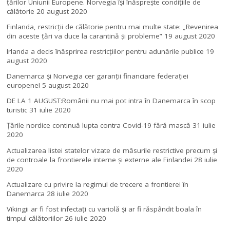
ţărilor Uniunii Europene. Norvegia își înăsprește condițiile de
călătorie
20 august 2020
Finlanda, restricţii de călătorie pentru mai multe state: „Revenirea
din aceste ţări va duce la carantină şi probleme”
19 august 2020
Irlanda a decis înăsprirea restricțiilor pentru adunările publice
19
august 2020
Danemarca și Norvegia cer garanții financiare federației
europene!
5 august 2020
DE LA 1 AUGUST:Românii nu mai pot intra în Danemarca în scop
turistic
31 iulie 2020
Țările nordice continuă lupta contra Covid-19 fără mască
31 iulie
2020
Actualizarea listei statelor vizate de măsurile restrictive precum și
de controale la frontierele interne și externe ale Finlandei
28 iulie
2020
Actualizare cu privire la regimul de trecere a frontierei în
Danemarca
28 iulie 2020
Vikingii ar fi fost infectaţi cu variolă şi ar fi răspândit boala în
timpul călătoriilor
26 iulie 2020