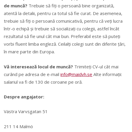
de muncă?
Trebuie să fiți o persoană bine organizată,
atentă la detalii, pentru ca totul să fie curat. De asemenea,
trebuie să fiți o persoană comunicativă, pentru că veți lucra
într-o echipă și trebuie să socializați cu colegii, astfel încât
rezultatul să fie unul cât mai bun. Preferabil este să puteți
vorbi fluent limba engleză. Ceilalți colegi sunt din diferite țări,
în mare parte din Europa.
Vă interesează locul de muncă?
Trimiteți CV-ul cât mai
curând pe adresa de e-mail
info@maidvh.se
Alte informații:
salariul va fi de 130 de coroane pe oră.
Despre angajator:
Västra Varvsgatan 51
211 14 Malmö