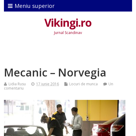
Meniu superior
Vikingi.ro
Jurnal Scandinav
Mecanic – Norvegia
Lidia Rusu
17 iunie 2016
Locuri de munca
Un
comentariu