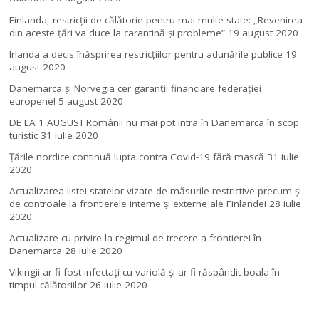
Finlanda, restricţii de călătorie pentru mai multe state: „Revenirea
din aceste ţări va duce la carantină şi probleme”
19 august 2020
Irlanda a decis înăsprirea restricțiilor pentru adunările publice
19
august 2020
Danemarca și Norvegia cer garanții financiare federației
europene!
5 august 2020
DE LA 1 AUGUST:Românii nu mai pot intra în Danemarca în scop
turistic
31 iulie 2020
Țările nordice continuă lupta contra Covid-19 fără mască
31 iulie
2020
Actualizarea listei statelor vizate de măsurile restrictive precum și
de controale la frontierele interne și externe ale Finlandei
28 iulie
2020
Actualizare cu privire la regimul de trecere a frontierei în
Danemarca
28 iulie 2020
Vikingii ar fi fost infectaţi cu variolă şi ar fi răspândit boala în
timpul călătoriilor
26 iulie 2020