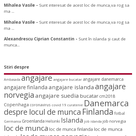
Mihalea Vasile
-
Sunt interesat de acest loc de munca,va rog sa
ma ...
Mihalea Vasile
-
Sunt interesat de acest loc de munca,va rog sa
ma ...
Alexandrescu Ciprian Constantin
-
Sunt în islanda și caut de
munca...
Stiri despre
angajare
angajare danemarca
angajare bucatar
Ambasada
angajare
angajare islanda
angajare finlanda
norvegia
angajare suedia
bucatar
cm2018
Danemarca
Copenhaga
coronavirus
covid 19
curatenie
Finlanda
despre locul de munca
fotbal
Islanda
Groenlanda
job norvegia
Helsinki
Germania
job islanda
loc de munca
loc de munca
loc de munca finlanda