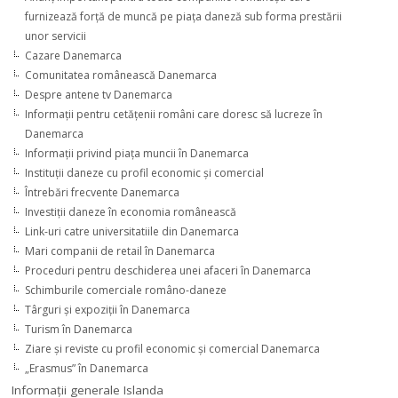
furnizează forţă de muncă pe piaţa daneză sub forma prestării
unor servicii
Cazare Danemarca
Comunitatea românească Danemarca
Despre antene tv Danemarca
Informaţii pentru cetăţenii români care doresc să lucreze în
Danemarca
Informaţii privind piaţa muncii în Danemarca
Instituţii daneze cu profil economic şi comercial
Întrebări frecvente Danemarca
Investiţii daneze în economia românească
Link-uri catre universitatiile din Danemarca
Mari companii de retail în Danemarca
Proceduri pentru deschiderea unei afaceri în Danemarca
Schimburile comerciale româno-daneze
Târguri şi expoziţii în Danemarca
Turism în Danemarca
Ziare şi reviste cu profil economic şi comercial Danemarca
„Erasmus” în Danemarca
Informaţii generale Islanda