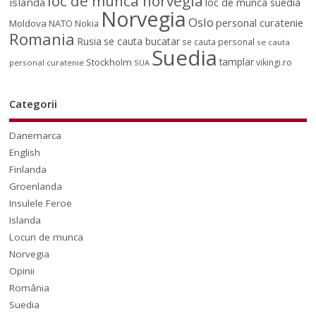
loc de munca norvegia
islanda
loc de munca suedia
Norvegia
Oslo
personal curatenie
Moldova
NATO
Nokia
Romania
Rusia
se cauta bucatar
se cauta personal
se cauta
Suedia
tamplar
Stockholm
vikingi.ro
personal curatenie
SUA
Categorii
Danemarca
English
Finlanda
Groenlanda
Insulele Feroe
Islanda
Locuri de munca
Norvegia
Opinii
România
Suedia