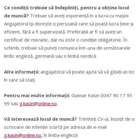
Ce condiții trebuie să îndepliniți, pentru a obține locul
de muncă?
Trebuie să aveți experiență în a lucra cu mașini.
Angajatorul își dorește o persoană care să poată lucra bine și
eficient, fără a fi supervizată. Preferabil ar fi să aveți un
certificat de mecanic, dar nu este o condiție obligatorie. În
schimb, trebuie să puteți comunica într-una din următoarele
limbi: engleză, germană sau o limbă nordică.
Alte informații:
angajatorul vă poate ajuta să vă găsiți un loc
în care să stați.
Pentru mai multe informații:
Gunnar Kasin 0047 90 17 95
99 sau
g.kasin@online.no
.
Vă interesează locul de muncă?
Trimiteți CV-ul, însoțit de o
scrisoare de intenție scurtă pe adresa de e-mail
g.kasin@online.no
, în limba engleză