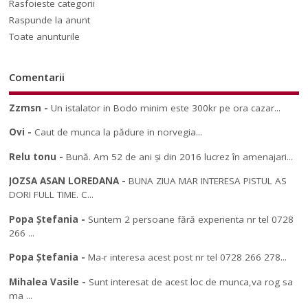
Rasfoieste categorii
Raspunde la anunt
Toate anunturile
Comentarii
Zzmsn
-
Un istalator in Bodo minim este 300kr pe ora cazar...
Ovi
-
Caut de munca la pădure in norvegia...
Relu tonu
-
Bună. Am 52 de ani și din 2016 lucrez în amenajari...
JOZSA ASAN LOREDANA
-
BUNA ZIUA MAR INTERESA PISTUL AS
DORI FULL TIME. C...
Popa Ștefania
-
Suntem 2 persoane fără experienta nr tel 0728
266 ...
Popa Ștefania
-
Ma-r interesa acest post nr tel 0728 266 278...
Mihalea Vasile
-
Sunt interesat de acest loc de munca,va rog sa
ma ...