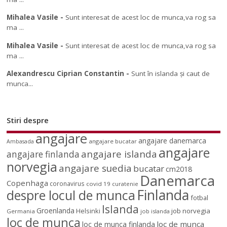
Mihalea Vasile
-
Sunt interesat de acest loc de munca,va rog sa
ma ...
Mihalea Vasile
-
Sunt interesat de acest loc de munca,va rog sa
ma ...
Alexandrescu Ciprian Constantin
-
Sunt în islanda și caut de
munca...
Stiri despre
angajare
angajare danemarca
angajare bucatar
Ambasada
angajare
angajare islanda
angajare finlanda
norvegia
angajare suedia
bucatar
cm2018
Danemarca
Copenhaga
coronavirus
covid 19
curatenie
Finlanda
despre locul de munca
fotbal
Islanda
Groenlanda
job norvegia
Helsinki
Germania
job islanda
loc de munca
loc de munca
loc de munca finlanda