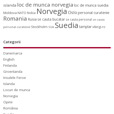
loc de munca norvegia
islanda
loc de munca suedia
Norvegia
Oslo
personal curatenie
Moldova
NATO
Nokia
Romania
Rusia
se cauta bucatar
se cauta personal
se cauta
Suedia
tamplar
Stockholm
vikingi.ro
personal curatenie
SUA
Categorii
Danemarca
English
Finlanda
Groenlanda
Insulele Feroe
Islanda
Locuri de munca
Norvegia
Opinii
România