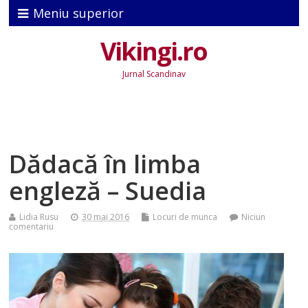
Meniu superior
Vikingi.ro
Jurnal Scandinav
Dădacă în limba
engleză – Suedia
Lidia Rusu
30 mai 2016
Locuri de munca
Niciun
comentariu