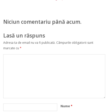
a stat în Norvegia,
Finlanda închid
iar mirele în
granițele cu
Suedia
Suedia
Niciun comentariu până acum.
Lasă un răspuns
Adresa ta de email nu va fi publicată.
Câmpurile obligatorii sunt
marcate cu
*
Nume
*