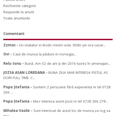
Rasfoieste categorii
Raspunde la anunt
Toate anunturile
Comentarii
Zzmsn
-
Un istalator in Bodo minim este 300kr pe ora cazar...
Ovi
-
Caut de munca la pădure in norvegia...
Relu tonu
-
Bună. Am 52 de ani și din 2016 lucrez în amenajari...
JOZSA ASAN LOREDANA
-
BUNA ZIUA MAR INTERESA PISTUL AS
DORI FULL TIME. C...
Popa Ștefania
-
Suntem 2 persoane fără experienta nr tel 0728
266 ...
Popa Ștefania
-
Ma-r interesa acest post nr tel 0728 266 278...
Mihalea Vasile
-
Sunt interesat de acest loc de munca,va rog sa
ma ...