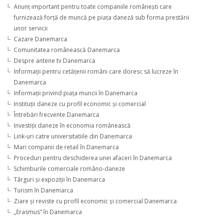
Anunţ important pentru toate companiile româneşti care
furnizează forţă de muncă pe piaţa daneză sub forma prestării
unor servicii
Cazare Danemarca
Comunitatea românească Danemarca
Despre antene tv Danemarca
Informaţii pentru cetăţenii români care doresc să lucreze în
Danemarca
Informaţii privind piaţa muncii în Danemarca
Instituţii daneze cu profil economic şi comercial
Întrebări frecvente Danemarca
Investiţii daneze în economia românească
Link-uri catre universitatiile din Danemarca
Mari companii de retail în Danemarca
Proceduri pentru deschiderea unei afaceri în Danemarca
Schimburile comerciale româno-daneze
Târguri şi expoziţii în Danemarca
Turism în Danemarca
Ziare şi reviste cu profil economic şi comercial Danemarca
„Erasmus” în Danemarca