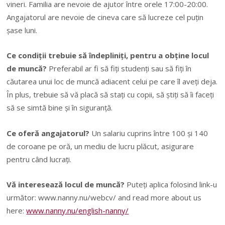
vineri. Familia are nevoie de ajutor între orele 17:00-20:00.
Angajatorul are nevoie de cineva care să lucreze cel puțin
șase luni.
Ce condiții trebuie să îndepliniți, pentru a obține locul
de muncă?
Preferabil ar fi să fiți studenți sau să fiți în
căutarea unui loc de muncă adiacent celui pe care îl aveți deja.
În plus, trebuie să vă placă să stați cu copii, să știți să îi faceți
să se simtă bine și în siguranță.
Ce oferă angajatorul?
Un salariu cuprins între 100 și 140
de coroane pe oră, un mediu de lucru plăcut, asigurare
pentru când lucrați.
Vă interesează locul de muncă?
Puteți aplica folosind link-u
următor: www.nanny.nu/webcv/ and read more about us
here:
www.nanny.nu/english-nanny/