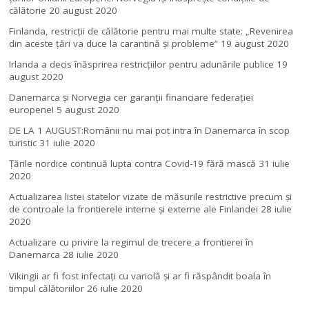
călătorie
20 august 2020
Finlanda, restricţii de călătorie pentru mai multe state: „Revenirea
din aceste ţări va duce la carantină şi probleme”
19 august 2020
Irlanda a decis înăsprirea restricțiilor pentru adunările publice
19
august 2020
Danemarca și Norvegia cer garanții financiare federației
europene!
5 august 2020
DE LA 1 AUGUST:Românii nu mai pot intra în Danemarca în scop
turistic
31 iulie 2020
Țările nordice continuă lupta contra Covid-19 fără mască
31 iulie
2020
Actualizarea listei statelor vizate de măsurile restrictive precum și
de controale la frontierele interne și externe ale Finlandei
28 iulie
2020
Actualizare cu privire la regimul de trecere a frontierei în
Danemarca
28 iulie 2020
Vikingii ar fi fost infectaţi cu variolă şi ar fi răspândit boala în
timpul călătoriilor
26 iulie 2020