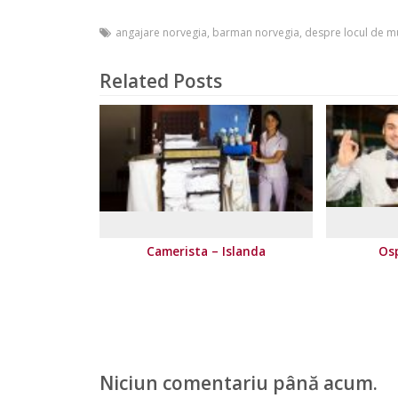
angajare norvegia
,
barman norvegia
,
despre locul de 
Related Posts
Camerista – Islanda
Osp
Niciun comentariu până acum.