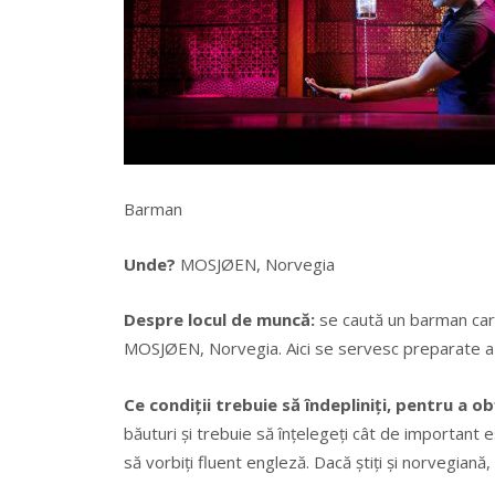
Barman
Unde?
MOSJØEN, Norvegia
Despre locul de muncă:
se caută un barman care
MOSJØEN, Norvegia. Aici se servesc preparate a l
Ce condiții trebuie să îndepliniți, pentru a o
băuturi și trebuie să înțelegeți cât de important 
să vorbiți fluent engleză. Dacă știți și norvegiană,