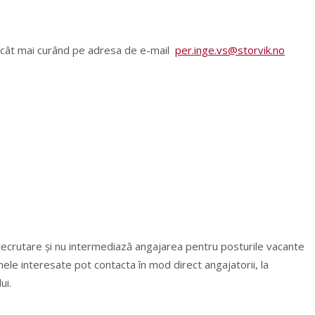
7
l cât mai curând pe adresa de e-mail
per.inge.vs@storvik.no
recrutare și nu intermediază angajarea pentru posturile vacante
nele interesate pot contacta în mod direct angajatorii, la
ui.