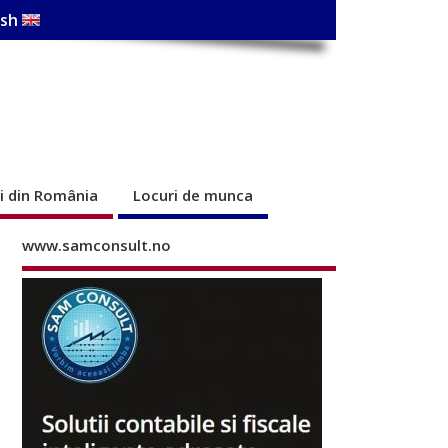
ish
ri din România
Locuri de munca
www.samconsult.no