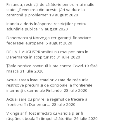
Finlanda, restricţii de călătorie pentru mai multe
state: „Revenirea din aceste ţări va duce la
carantină şi probleme”
19 august 2020
Irlanda a decis înăsprirea restricțiilor pentru
adunările publice
19 august 2020
Danemarca și Norvegia cer garanții financiare
federației europene!
5 august 2020
DE LA 1 AUGUST:Românii nu mai pot intra în
Danemarca în scop turistic
31 iulie 2020
Țările nordice continuă lupta contra Covid-19 fără
mască
31 iulie 2020
Actualizarea listei statelor vizate de măsurile
restrictive precum și de controale la frontierele
interne și externe ale Finlandei
28 iulie 2020
Actualizare cu privire la regimul de trecere a
frontierei în Danemarca
28 iulie 2020
Vikingii ar fi fost infectaţi cu variolă şi ar fi
răspândit boala în timpul călătoriilor
26 iulie 2020