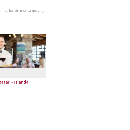
munca
,
loc de munca norvegia
atar – Islanda