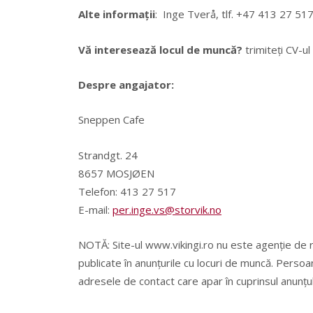
Alte informații
: Inge Tverå, tlf. +47 413 27 51
Vă interesează locul de muncă?
trimiteți CV-u
Despre angajator:
Sneppen Cafe
Strandgt. 24
8657 MOSJØEN
Telefon: 413 27 517
E-mail:
per.inge.vs@storvik.no
NOTĂ: Site-ul www.vikingi.ro nu este agenție de 
publicate în anunțurile cu locuri de muncă. Persoa
adresele de contact care apar în cuprinsul anunțul