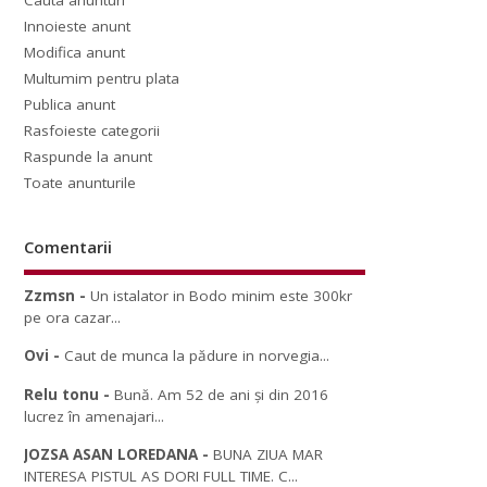
Cauta anunturi
Innoieste anunt
Modifica anunt
Multumim pentru plata
Publica anunt
Rasfoieste categorii
Raspunde la anunt
Toate anunturile
Comentarii
Zzmsn
-
Un istalator in Bodo minim este 300kr
pe ora cazar...
Ovi
-
Caut de munca la pădure in norvegia...
Relu tonu
-
Bună. Am 52 de ani și din 2016
lucrez în amenajari...
JOZSA ASAN LOREDANA
-
BUNA ZIUA MAR
INTERESA PISTUL AS DORI FULL TIME. C...