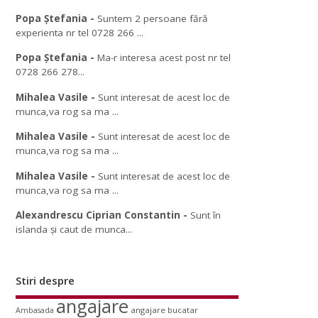
Popa Ștefania
-
Suntem 2 persoane fără
experienta nr tel 0728 266 ...
Popa Ștefania
-
Ma-r interesa acest post nr tel
0728 266 278...
Mihalea Vasile
-
Sunt interesat de acest loc de
munca,va rog sa ma ...
Mihalea Vasile
-
Sunt interesat de acest loc de
munca,va rog sa ma ...
Mihalea Vasile
-
Sunt interesat de acest loc de
munca,va rog sa ma ...
Alexandrescu Ciprian Constantin
-
Sunt în
islanda și caut de munca...
Stiri despre
angajare
angajare bucatar
Ambasada