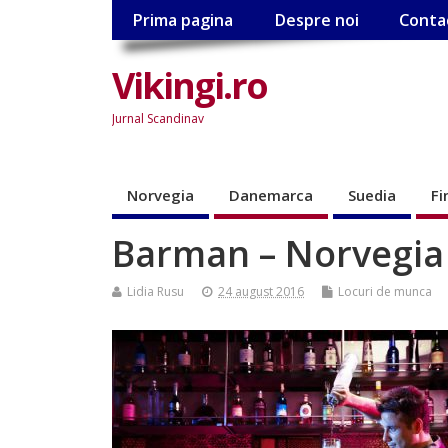
Prima pagina
Despre noi
Conta
Vikingi.ro
Jurnal Scandinav
Norvegia
Danemarca
Suedia
Fi
Barman – Norvegia
Lidia Rusu
24 august 2016
Locuri de munca