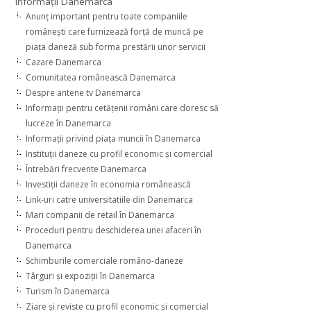
Informaţii Danemarca
Anunţ important pentru toate companiile
româneşti care furnizează forţă de muncă pe
piaţa daneză sub forma prestării unor servicii
Cazare Danemarca
Comunitatea românească Danemarca
Despre antene tv Danemarca
Informaţii pentru cetăţenii români care doresc să
lucreze în Danemarca
Informaţii privind piaţa muncii în Danemarca
Instituţii daneze cu profil economic şi comercial
Întrebări frecvente Danemarca
Investiţii daneze în economia românească
Link-uri catre universitatiile din Danemarca
Mari companii de retail în Danemarca
Proceduri pentru deschiderea unei afaceri în
Danemarca
Schimburile comerciale româno-daneze
Târguri şi expoziţii în Danemarca
Turism în Danemarca
Ziare şi reviste cu profil economic şi comercial