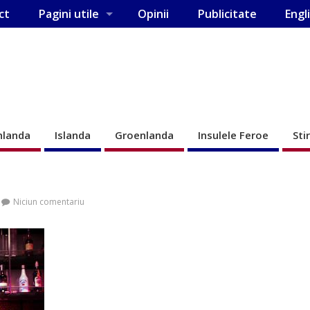
ct
Pagini utile
Opinii
Publicitate
Engl
nlanda
Islanda
Groenlanda
Insulele Feroe
Sti
Niciun comentariu