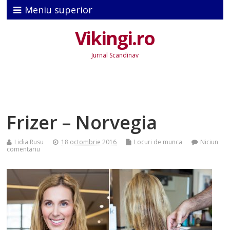
Meniu superior
Vikingi.ro
Jurnal Scandinav
Frizer – Norvegia
Lidia Rusu
18 octombrie 2016
Locuri de munca
Niciun
comentariu