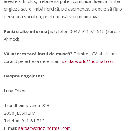
acesteia. În plus, trebuie să puteți comunica fluent în limba
engleză sau o limbă nordică. De asemenea, trebuie să fiți o
persoană sociabilă, prietenoasă și comunicativă.
Pentru alte informații:
telefon 0047 911 81 515 (Sardar
Ahmed)
Vă interesează locul de muncă?
Trimiteți CV-ul cât mai
curând pe adresa de e-mail:
sardarworld@hotmail.com
Despre angajator:
Luna Frisor
Trondheims veien 92B
2050 JESSHEIM
Telefon: 911 81 515
E-mail:
sardarworld@hotmail.com