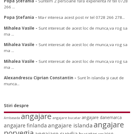
Popa Ștefania
-
Suntem 2 persoane fără experienta nr tel 0728
266 ...
Popa Ștefania
-
Ma-r interesa acest post nr tel 0728 266 278...
Mihalea Vasile
-
Sunt interesat de acest loc de munca,va rog sa
ma ...
Mihalea Vasile
-
Sunt interesat de acest loc de munca,va rog sa
ma ...
Mihalea Vasile
-
Sunt interesat de acest loc de munca,va rog sa
ma ...
Alexandrescu Ciprian Constantin
-
Sunt în islanda și caut de
munca...
Stiri despre
angajare
angajare danemarca
angajare bucatar
Ambasada
angajare
angajare islanda
angajare finlanda
norvegia
angajare suedia
bucatar