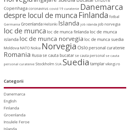
cm2018
Danemarca
Copenhaga
coronavirus
covid 19
curatenie
Finlanda
despre locul de munca
fotbal
Islanda
Groenlanda
job norvegia
Helsinki
Germania
job islanda
loc de munca
loc de munca
loc de munca finlanda
loc de munca norvegia
islanda
loc de munca suedia
Norvegia
Oslo
personal curatenie
Moldova
NATO
Nokia
Romania
Rusia
se cauta bucatar
se cauta personal
se cauta
Suedia
tamplar
Stockholm
vikingi.ro
personal curatenie
SUA
Categorii
Danemarca
English
Finlanda
Groenlanda
Insulele Feroe
Islanda