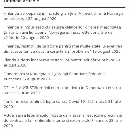
Ultimele articole
Finlanda aproape că își închide granițele. A trecut chiar și Norvegia
pe lista roșie
25 august 2020
Finlanda a impus restricţii asupra călătoriilor dinspre majoritatea
ţărilor Uniunii Europene. Norvegia își înăsprește condițiile de
călătorie
20 august 2020
Finlanda, restricţii de călătorie pentru mai multe state: „Revenirea
din aceste ţări va duce la carantină şi probleme”
19 august 2020
Irlanda a decis înăsprirea restricțiilor pentru adunările publice
19
august 2020
Danemarca și Norvegia cer garanții financiare federației
europene!
5 august 2020
DE LA 1 AUGUST:Românii nu mai pot intra în Danemarca în scop
turistic
31 iulie 2020
Țările nordice continuă lupta contra Covid-19 fără mască
31 iulie
2020
Actualizarea listei statelor vizate de măsurile restrictive precum și
de controale la frontierele interne și externe ale Finlandei
28 iulie
2020