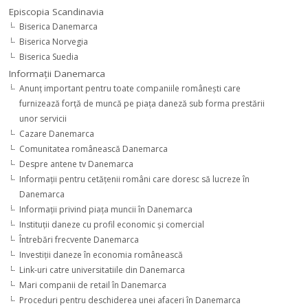
Episcopia Scandinavia
Biserica Danemarca
Biserica Norvegia
Biserica Suedia
Informaţii Danemarca
Anunţ important pentru toate companiile româneşti care
furnizează forţă de muncă pe piaţa daneză sub forma prestării
unor servicii
Cazare Danemarca
Comunitatea românească Danemarca
Despre antene tv Danemarca
Informaţii pentru cetăţenii români care doresc să lucreze în
Danemarca
Informaţii privind piaţa muncii în Danemarca
Instituţii daneze cu profil economic şi comercial
Întrebări frecvente Danemarca
Investiţii daneze în economia românească
Link-uri catre universitatiile din Danemarca
Mari companii de retail în Danemarca
Proceduri pentru deschiderea unei afaceri în Danemarca