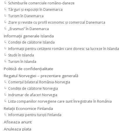
Schimburile comerciale româno-daneze
Târguri şi expoziţii în Danemarca
Turism în Danemarca
Ziare şi reviste cu profil economic şi comercial Danemarca
„Erasmus” în Danemarca
Informaţii generale Islanda
Condiţii de călătorie Islanda
Informaţii pentru cetăţenii români care doresc sa lucreze în Islanda
Studii în Islanda
Turism în Islanda
Politică de confidențialitate
Regatul Norvegiei – prezentare generală
Comerţul bilateral România-Norvegia
Condiții de călătorie Norvegia
Indrumar de afaceri Norvegia
Lista companiilor norvegiene care sunt înregistrate în România
Relaţii Economice Finlanda
Informaţii pentru turişti Finlanda
Afiseaza anunt
Anuleaza plata