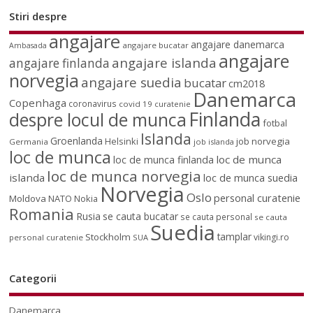
Stiri despre
angajare
angajare danemarca
angajare bucatar
Ambasada
angajare
angajare islanda
angajare finlanda
norvegia
angajare suedia
bucatar
cm2018
Danemarca
Copenhaga
coronavirus
covid 19
curatenie
Finlanda
despre locul de munca
fotbal
Islanda
Groenlanda
job norvegia
Helsinki
Germania
job islanda
loc de munca
loc de munca
loc de munca finlanda
loc de munca norvegia
islanda
loc de munca suedia
Norvegia
Oslo
personal curatenie
Moldova
NATO
Nokia
Romania
Rusia
se cauta bucatar
se cauta personal
se cauta
Suedia
tamplar
Stockholm
vikingi.ro
personal curatenie
SUA
Categorii
Danemarca