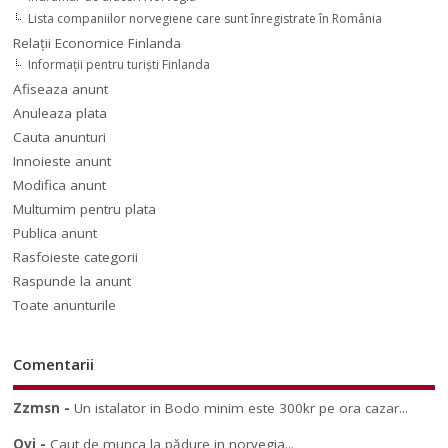
Lista companiilor norvegiene care sunt înregistrate în România
Relaţii Economice Finlanda
Informaţii pentru turişti Finlanda
Afiseaza anunt
Anuleaza plata
Cauta anunturi
Innoieste anunt
Modifica anunt
Multumim pentru plata
Publica anunt
Rasfoieste categorii
Raspunde la anunt
Toate anunturile
Comentarii
Zzmsn
-
Un istalator in Bodo minim este 300kr pe ora cazar...
Ovi
-
Caut de munca la pădure in norvegia...