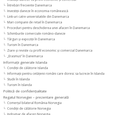
Întrebări frecvente Danemarca
Investiţii daneze în economia românească
Link-uri catre universitatiile din Danemarca
Mari companii de retail în Danemarca
Proceduri pentru deschiderea unei afaceri în Danemarca
Schimburile comerciale româno-daneze
Târguri şi expoziţii în Danemarca
Turism în Danemarca
Ziare şi reviste cu profil economic şi comercial Danemarca
„Erasmus” în Danemarca
Informaţii generale Islanda
Condiţii de călătorie Islanda
Informaţii pentru cetăţenii români care doresc sa lucreze în Islanda
Studii în Islanda
Turism în Islanda
Politică de confidențialitate
Regatul Norvegiei – prezentare generală
Comerţul bilateral România-Norvegia
Condiții de călătorie Norvegia
Indrumar de afaceri Norvegia