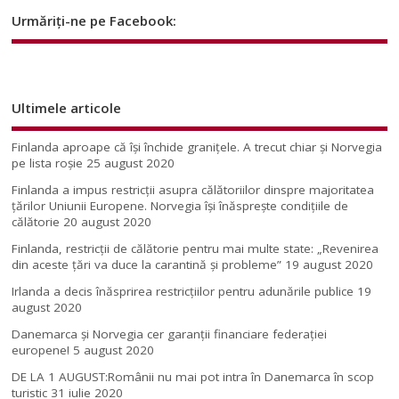
Urmăriți-ne pe Facebook:
Ultimele articole
Finlanda aproape că își închide granițele. A trecut chiar și Norvegia
pe lista roșie
25 august 2020
Finlanda a impus restricţii asupra călătoriilor dinspre majoritatea
ţărilor Uniunii Europene. Norvegia își înăsprește condițiile de
călătorie
20 august 2020
Finlanda, restricţii de călătorie pentru mai multe state: „Revenirea
din aceste ţări va duce la carantină şi probleme”
19 august 2020
Irlanda a decis înăsprirea restricțiilor pentru adunările publice
19
august 2020
Danemarca și Norvegia cer garanții financiare federației
europene!
5 august 2020
DE LA 1 AUGUST:Românii nu mai pot intra în Danemarca în scop
turistic
31 iulie 2020