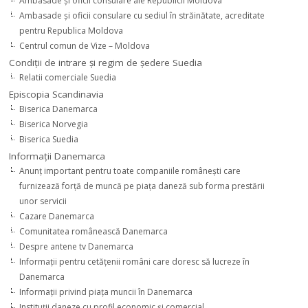
Ambasade şi oficii consulare ale Republicii Moldova
Ambasade şi oficii consulare cu sediul în străinătate, acreditate
pentru Republica Moldova
Centrul comun de Vize – Moldova
Condiţii de intrare şi regim de şedere Suedia
Relatii comerciale Suedia
Episcopia Scandinavia
Biserica Danemarca
Biserica Norvegia
Biserica Suedia
Informaţii Danemarca
Anunţ important pentru toate companiile româneşti care
furnizează forţă de muncă pe piaţa daneză sub forma prestării
unor servicii
Cazare Danemarca
Comunitatea românească Danemarca
Despre antene tv Danemarca
Informaţii pentru cetăţenii români care doresc să lucreze în
Danemarca
Informaţii privind piaţa muncii în Danemarca
Instituţii daneze cu profil economic şi comercial