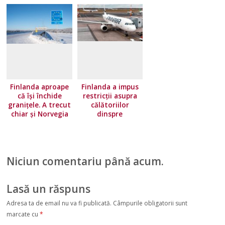
Finlanda aproape
Finlanda a impus
că își închide
restricţii asupra
granițele. A trecut
călătoriilor
chiar și Norvegia
dinspre
pe lista roșie
majoritatea ţărilor
Uniunii Europene.
Norvegia își
înăsprește
Niciun comentariu până acum.
condițiile de
călătorie
Lasă un răspuns
Adresa ta de email nu va fi publicată.
Câmpurile obligatorii sunt
marcate cu
*