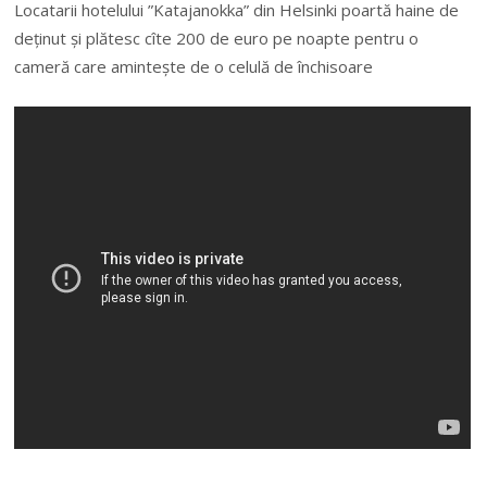
Locatarii hotelului ”Katajanokka” din Helsinki poartă haine de
deținut şi plătesc cîte 200 de euro pe noapte pentru o
cameră care amintește de o celulă de închisoare